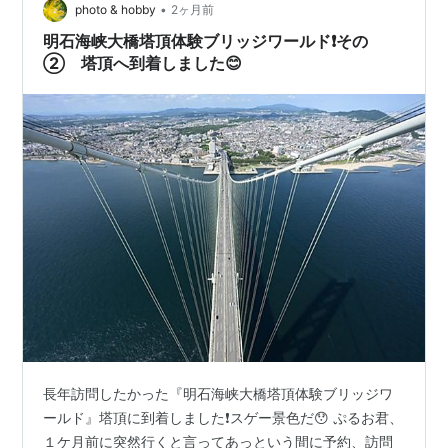
でウォーキング時の注意事項の周知があり電動シャッタ
•
photo & hobby
2ヶ月前
ー…
明石海峡大橋塔頂体験ブリッジワールド❗️その
② 塔頂へ到着しました😊
長年訪問したかった『明石海峡大橋塔頂体験ブリッジワ
ールド』塔頂に到着しました❗️スゲー景色だ😯 ぷるお君、
１ケ月前に突然行くと言ってあっという間に予約、訪問