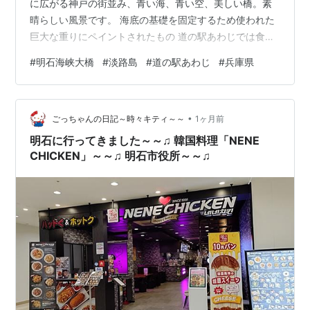
に広がる神戸の街並み、青い海、青い空、美しい橋。素
晴らしい風景です。 海底の基礎を固定するため使われた
巨大な重りにペイントされたもの 道の駅あわじでは食
事、公園散策が楽しめます。 兵庫県淡路市岩屋
#
明石海峡大橋
#
淡路島
#
道の駅あわじ
#
兵庫県
•
ごっちゃんの日記～時々キティ～～
1ヶ月前
明石に行ってきました～～♫ 韓国料理「NENE
CHICKEN」～～♫ 明石市役所～～♫