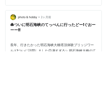
要で１ケ月先程度まで予約は埋まっていますので天気は
運次第ですね😅 www.jb-honshi.co.jp 写真撮影に関して
実態を説明します・…
•
photo & hobby
2ヶ月前
🐙ついに明石海峡のてっぺんに行ったどー❗ぐおー
ーー❗❗
長年、行きたかった明石海峡大橋塔頂体験ブリッジワー
ルド❗ついに訪問しました😊凄すぎる✨ 明石海峡大橋のて
っぺんまで登れるツアーです。家族で訪問しました♪天気
も良く運が良かったですね～🤗 うんうん❗️これは凄かった
😵‍💫 改めて詳細を紹介します ランキング参加中写真・カメ
ラ ランキング参加中旅行 にほんブログ村
#
明石海峡大橋
#
明石海峡大橋塔頂体験ブリッジワールド
#
ブリッジワールド