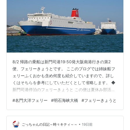
8/2 帰路の乗船は新門司港19:50発大阪南港行きの第2
便、フェリーきょうとです。 ここのブログでは姉妹船フ
ェリーふくおかも含め何度も紹介していますので、詳し
くはそちらを参考にしていただくとして省略します。 ◆
新門司港停泊のフェリーきょうと この便は夏休み部活の
遠征か、高校生や大学生が大挙して乗り込んでいまし
#
名門大洋フェリー
#
明石海峡大橋
#
フェリーきょうと
た。おかげで船内は賑やかで、出港時や朝の明石海峡大
橋通過時のデッキも船旅を楽しむ多くの生徒/学生で嬉し
く感じました。 ◆お見送りを受け出港 19:50出港前にシ
•
ャワーを済ませ夕食です。今回は、お気に入りスーパー
ごっちゃんの日記～時々キティ～～
19日前