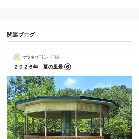
メインケーブルに備え付けられた1092個の照明は、夜
間に白色に点灯するほか、毎正時に虹色に点灯したり、
各種行事に応じて特殊なパターンでの点灯も行われる。
パールブリッジ
という愛称が設定されている。
関連ブログ
管理
本州四国連絡高速道路
株式会社
•
ナラネコ日記
2日前
橋長
２０２６年 夏の風景 ⑥
3,911m
完成
1998(平成10)年
周辺施設
舞子公園
JR「舞子駅」、山陽電鉄「舞子公園駅」
舞子海上プロムナード
／橋の下（＝海の上）を歩
ける