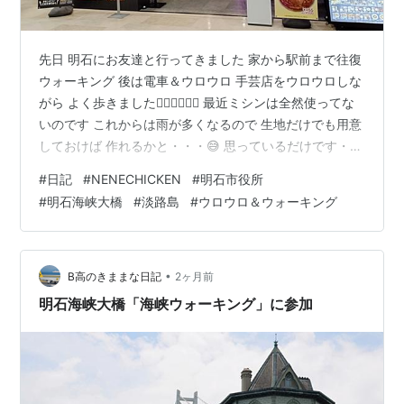
先日 明石にお友達と行ってきました 家から駅前まで往復
ウォーキング 後は電車＆ウロウロ 手芸店をウロウロしな
がら よく歩きました🚶🏻‍♀️🚶🏻‍♀️ 最近ミシンは全然使ってな
いのです これからは雨が多くなるので 生地だけでも用意
しておけば 作れるかと・・・😅 思っているだけです・・
😅 アプリを使って20％オフでした ラッキー😍 ランチは
#
日記
#
NENECHICKEN
#
明石市役所
初めてのお店に入ってみました😄 『NENE CHICKEN』
#
明石海峡大橋
#
淡路島
#
ウロウロ＆ウォーキング
韓国で大人気のようですね 平日なのであまりお客さんは
いなくてゆっくり出来ました （少しわかりにくい所にあ
ります） キンパとトッポギのセットを～～😍 キンパ美味
しかったです トッポギは辛くて でも美味…
•
B高のきままな日記
2ヶ月前
明石海峡大橋「海峡ウォーキング」に参加