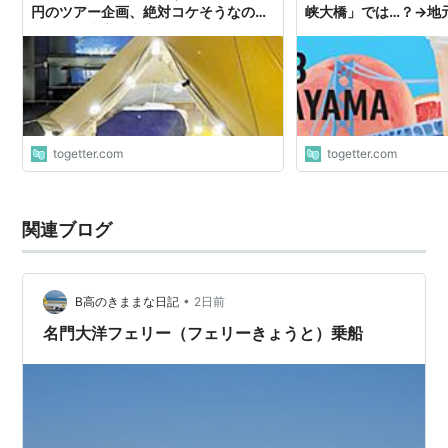
円のツアー企画、絶対コケそうなのに
峡大橋」では…？→地
外国人観光客を中心に予約が入り始め
からツッコミが殺到し
ているらしい
togetter.com
togetter.com
関連ブログ
•
B高のきままな日記
2日前
名門大洋フェリー（フェリーきょうと）乗船