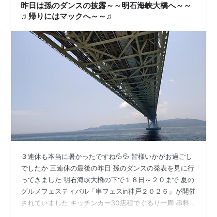
でお寿司と竹輪を買いこみ、いつものファーストSの一人
昨日は孫のダンスの披露～～明石海峡大橋へ～～
用個室で済ませました。 ◆…
♫ 帰りにはマックへ～～♫
３連休も本当に暑かったですね💦💦 皆様いかがお過ごし
でしたか 三連休の最後の昨日 孫のダンスの発表を見に行
ってきました 明石海峡大橋の下で１８日～２０まで 夏の
グルメフェスティバル「串フェスin神戸２０２６』が開催
されていました キッチンカー30店程でぐるり一周 串料
理やビールを楽しんでいました 美しい夕日やライトアッ