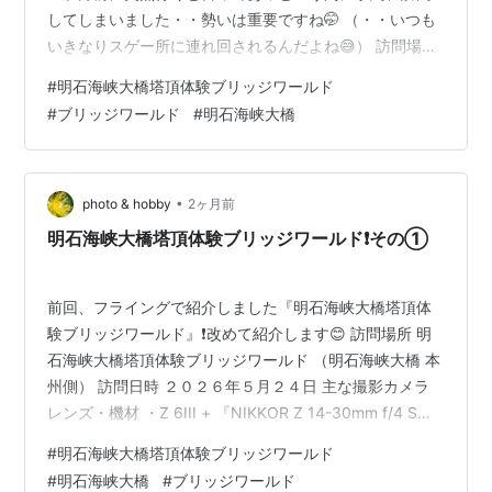
してしまいました・・勢いは重要ですね🤭 （・・いつも
いきなりスゲー所に連れ回されるんだよね😅） 訪問場所
明石海峡大橋塔頂体験ブリッジワールド （明石海峡大橋
#
明石海峡大橋塔頂体験ブリッジワールド
本州側） 訪問日時 ２０２６年５月２４日 主な撮影カメ
#
ブリッジワールド
#
明石海峡大橋
ラレンズ・機材 ・Z 6III + 『NIKKOR Z 14-30mm f/4
S』 ・スマホ ・Insta360 X4（３６０°カメラ） 備考 現
在、世界で２番めに長い橋の塔頂へ入れるツアーです❗️噂
以上の凄い景色でした😊 カメ…
•
photo & hobby
2ヶ月前
明石海峡大橋塔頂体験ブリッジワールド❗️その①
前回、フライングで紹介しました『明石海峡大橋塔頂体
験ブリッジワールド』❗️改めて紹介します😊 訪問場所 明
石海峡大橋塔頂体験ブリッジワールド （明石海峡大橋 本
州側） 訪問日時 ２０２６年５月２４日 主な撮影カメラ
レンズ・機材 ・Z 6III + 『NIKKOR Z 14-30mm f/4 S』
・スマホ 備考 普段、入れない明石海峡大橋の塔頂下まで
#
明石海峡大橋塔頂体験ブリッジワールド
歩いて移動してエレベーターで登頂に行きます❗️巨大構造
#
明石海峡大橋
#
ブリッジワールド
物の中を進む気分アゲアゲのツアーです♪ 事前に予約が必