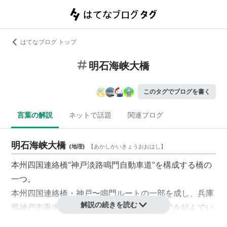
はてなブログ トップ
明石海峡大橋
このタグでブログを書く
言葉の解説
ネットで話題
関連ブログ
明石海峡大橋
(
地理
)
【
あかしかいきょうおおはし
】
本州四国連絡橋
“
神戸淡路鳴門自動車道
”を構成する橋の
一つ。
本州四国連絡橋
・神戸〜鳴門ルートの一部を成し、
兵庫
解説の続きを読む
県
神戸市
垂水区
から
淡路島
の
淡路市
松帆までを結んでい
る。