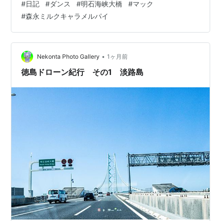
#
日記
#
ダンス
#
明石海峡大橋
#
マック
プで夜は又綺麗でしょうね✨✨✨ 私達が行ったのは丁度
#
森永ミルクキャラメルパイ
お昼頃 暑くて～～暑くて💦💦 橋の下の陰で集合 子供達
は元気です😄 橋の真下でリハーサルをしたりしながら出
番を待ちます 真下が大きな陰になってます😄 HANAの
ROSEの曲に会わせて 歌いながらノリノリで踊っていま
•
Nekonta Photo Gallery
1ヶ月前
した😍 明石海…
徳島ドローン紀行 その1 淡路島