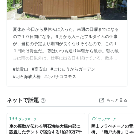
橋の科学館
／架橋技術の展示
孫文記念館（移情閣）
大蔵海岸／JR 朝霧駅
夏休み 今日から夏休みに入った。来週の日曜までになる
ので１０日間になる。６月から入ったフルタイムの仕事
が、当初の予定より期間が長くなりそうなので、この１
０日間は貴重だ。 朝はいつも通り早朝から散歩。朝の散
歩は雨の日以外は、仕事に出る日も続けている。散歩コ
ースの池の周りの草地を、キョウチクトウとアサガオの
#
信貴山
#
高安山
#
ごじゅうからガーデン
花が彩っていた。 キョウチクトウとアサガオ 信貴山へ
#
明石海峡大橋
#
キバナコスモス
昼前から、ちょっと歩こうと、信貴山の方に出かけた。
高安山のケーブル駅のあたりまでと思って歩く。のどか
村の裏から歩くルートは真夏にハードなので、高安山の
ネットで話題
もっと見る
北側からのハイキングコースを歩く。 この前来たのが５
月頃なのでほぼ３か月ぶりだ。途中の道の脇…
133
72
ブックマーク
ブックマーク
車の振動が伝わる明石海峡大橋内部に
岡山フラペチーノの背
設置したテントで宿泊する1泊29万7千
橋、「瀬戸大橋」じゃ