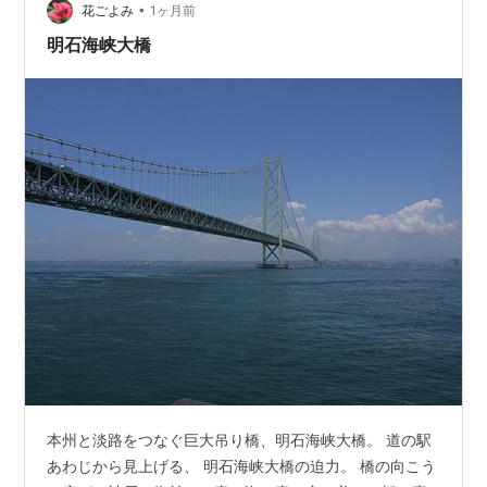
•
花ごよみ
1ヶ月前
明石海峡大橋
本州と淡路をつなぐ巨大吊り橋、明石海峡大橋。 道の駅
あわじから見上げる、 明石海峡大橋の迫力。 橋の向こう