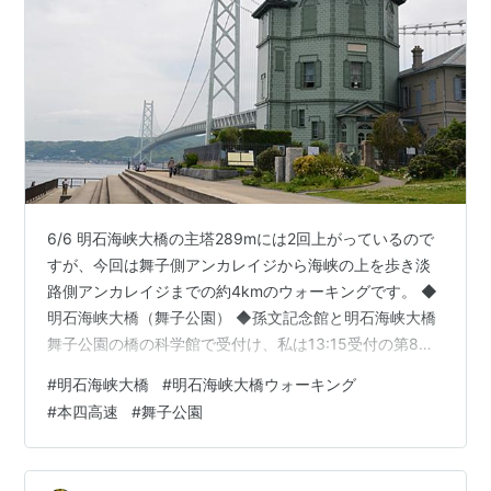
6/6 明石海峡大橋の主塔289mには2回上がっているので
すが、今回は舞子側アンカレイジから海峡の上を歩き淡
路側アンカレイジまでの約4kmのウォーキングです。 ◆
明石海峡大橋（舞子公園） ◆孫文記念館と明石海峡大橋
舞子公園の橋の科学館で受付け、私は13:15受付の第8班
で各班100名以上の参加で10班までなので、参加者は
#
明石海峡大橋
#
明石海峡大橋ウォーキング
1200～1300名くらいだったのかな？と。 ◆受付でゼッ
#
本四高速
#
舞子公園
ケンほかの配布物を受け取る 以下、経過を時間軸で紹介
します。 ◆1時間前受付けの6班の方々の集合風景 階段を
144段上りアンカレイジ上部出口（14:10）に到着、ここ