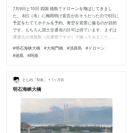
7月9日と10日 四国 徳島でドローンを飛ばしてきまし
た。 8日（水）に梅雨明け宣言が出そうだったので6日に
予定をたててホテルを予約、青空を背景に撮るのが目的
です。もちろん国土交通省の許可は得ています。まずは
通過点の淡路島（兵庫県ですが）で撮ってみました。
01：明石海峡大橋を通ります 02：淡路島の南端 道の
#
明石海峡大橋
#
大鳴門橋
#
淡路島
#
ドローン
駅・・・昼食を摂る予定で来たら本日定休日ｗ 03：展望
#
徳島
#
阿南
デッキは行けたので大鳴門橋を撮りました。 04：ドロー
ンも少し上げてみました。 05 06 07：「うずまちテラ
ス」からの眺め 08：上空から撮ると半島がよくわかりま
す 09：徳島へ入って充電で立ち寄った道の駅に「野球
•
としの「引出」
1ヶ月前
寺」のオブジェが…
明石海峡大橋