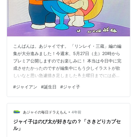
こんばんは。あジャイです。 「リンレイ・三蔵」編の編
集が大分進みました！今週末、5月27日（土）20時から
プレミア公開しますのでお楽しみに！ 本当は今日中に完
成させたかったのですが編集中にもう少しイラストが欲
しいなと思い急遽描き足しました🤞土曜日までには必ず
間に合うと思います♪ さて、動画の完成が間近になって一
#
ジャイアン
#
誕生日
#
ジャイ子
安心しているのですが6月15日のジャイアン誕生日に向け
てそろそろ動き出さないと行けない時期。 去年は「ジャ
イアンの夏休み」と言う通常回（スペシャル回）を語ら
•
せて頂きました↓ youtu.be 今年も何かしらジャイアン関
あジャイの毎日ドラえもん
4年前
係の動画を出したいなと思っているのですが今の所良い
ジャイ子はのび太が好きなの？「さきどりカプセ
案が思い浮かんでおり…
ル」