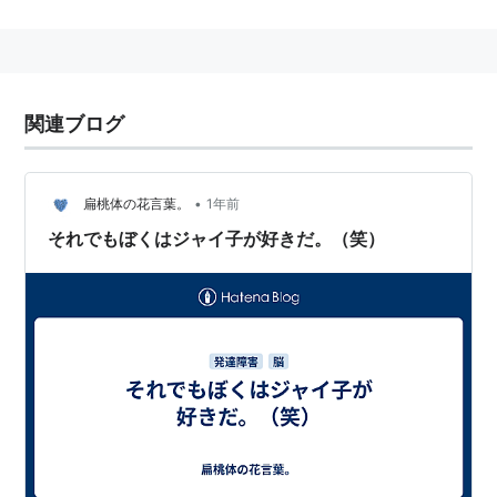
(MEDICOM TOY)
発売日:
2006/07/03
メディア:
おもちゃ＆ホビー
クリック
: 240回
この商品を含むブログ (5件) を見る
関連ブログ
ドラえもんがのび太のところにやってくるまでは、将来
のび太と結婚することになっていた。
•
扁桃体の花言葉。
1年前
それでもぼくはジャイ子が好きだ。（笑）
ジャイアンの妹ということでジャイ子と呼ばれているが
本名は不詳。兄同様に姓は剛田だと思われるが下の名前
は公式に「不詳」とされていた。
一部のファンの間では、本名はモタ子もしくはモネ子な
どの意見も謳われていたが、2006年2月19日テレビ朝日
「ドラえもん誕生物語〜藤子・F・不二雄からの手
紙〜」にて、作者により「同じ名前の子がいじめられる
と考えた」から敢えて設定しなかったことが明かされ