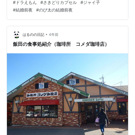
#
ドラえもん
#
さきどりカプセル
#
ジャイ子
画が公開中です！とても見応えのある豪華仕様・特典の
#
結婚前夜
#
のび太の結婚前夜
数々！ 是非観て頂けたら嬉しいです♪ youtu.be そしてザ
ンダクロスの足型本棚：完成動画も公開しております。
ちょっと長めの動画ですがどのようにして本棚が作られ
たのかが動画に詰まっておりますので是非観て下さい！
•
はるのの日記
4年前
宜しくお願い致します。 …
飯田の食事処紹介（珈琲所 コメダ珈琲店）