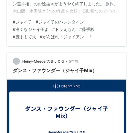
ン選手権」のお絵描きがようやく終了しました。 原作、
大山版、水田版と3つの作品を比較する動画なのでその分
お絵描きの量も多い！ あとはこれをパソコンに取り込ん
#
ジャイ子
#
ジャイ子のバレンタイン
で色を付ければ絵の完成です。 早ければ日曜日には公開
#
泣くなジャイ子よ
#
ドラえもん
#
藻手杉
出来そうですが明日の作業の進行次第ですね😅 もうしば
#
茂手もて夫
#
がんばれ！ジャイアン！！
しお待ち下さいませ。 そんな中、今回はこちら「ジャイ
子のバレンタイン」 こちらもアニメオリジナルの作品。
ジャイ子に好きな男の子が出来てチョコレートを渡しに
いくお話です。 今…
•
Heiny-MeederのＢＬＯＧ
5年前
ダンス・ファウンダー（ジャイ子Mix）