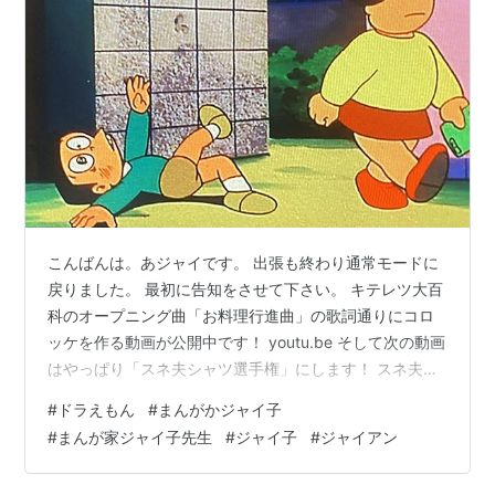
こんばんは。あジャイです。 出張も終わり通常モードに
戻りました。 最初に告知をさせて下さい。 キテレツ大百
科のオープニング曲「お料理行進曲」の歌詞通りにコロ
ッケを作る動画が公開中です！ youtu.be そして次の動画
はやっぱり「スネ夫シャツ選手権」にします！ スネ夫の
イラストもだいぶ仕上がってきました。動画公開まで今
#
ドラえもん
#
まんがかジャイ子
しばらくお待ちくださいませ！ さて、4月のテレ朝チャ
#
まんが家ジャイ子先生
#
ジャイ子
#
ジャイアン
ンネルでは1983年のドラえもんが放送中でございます。
先日もブログに書いた通り、90年代に再放送されていた