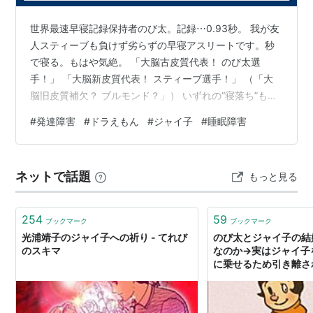
た。
世界最速早寝記録保持者のび太。記録⋯0.93秒。 我が友
人スティーブも負けず劣らずの早寝アスリートです。秒
一時期、作品内から姿を消した後、漫画家の夢を志して
で寝る。もはや気絶。 「大脳古皮質代表！ のび太選
いるという設定が加えられ再登場。ペンネームはクリス
手！」 「大脳新皮質代表！ スティーブ選手！」 （「大
チーネ剛田。
脳旧皮質補欠？ ブルモンド？」） いずれの“寝落ち”も
初期は粗暴な性格であったが、再登場後は常識人で兄を
「脳のアンバランス」が理由のひとつなのでしょうか。
#
発達障害
#
ドラえもん
#
ジャイ子
#
睡眠障害
（心配。『ブルえもん』） 本題に戻ります。 5月。ジャ
思う優しい妹に成長していた。
イ子の誕生日です。 ジャイ子！おめでとう！！ 「ドラえ
もんはジャイ子を救うために来た」説支持者としては盛
ネットで話題
もっと見る
大に祝いたく思います。 本題に戻ります。 『己の“不充
（≒不足）”を“レンアイあるある”に転生するのやめてほ
しい』の件。 せめて…
254
59
ブックマーク
ブックマーク
光浦靖子のジャイ子への祈り - てれび
のび太とジャイ子の結
のスキマ
なのか→実はジャイ子
に乗せるため引き離さ