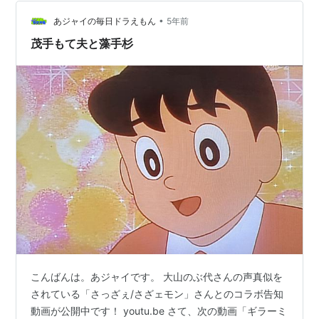
作品も多い（たぶん）ので見覚えがあるお話がちらほ
ら。 そんな中、今回はこちら「まんがかジャイ子」 のび
•
あジャイの毎日ドラえもん
5年前
太が自分の描いた漫…
茂手もて夫と藻手杉
こんばんは。あジャイです。 大山のぶ代さんの声真似を
されている「さっざぇ/さざェモン」さんとのコラボ告知
動画が公開中です！ youtu.be さて、次の動画「ギラーミ