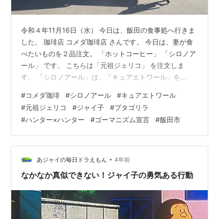
令和４年11月16日（水） 今日は、飯田の食事処へ行きま
した。 珈琲店 コメダ珈琲店 さんです。 今日は、妻が食
べたいものを２品注文。 「ホットコーヒー」 「シロノア
ール」 です。 こちらは「元祖ジェリコ」 を注文しま
す。 「シロノアール」は、「キュアエトワール」を
www.toei-anim.co.jp 「元祖ジェリコ」は、「ジャイアン
#
コメダ珈琲
#
シロノアール
#
キュアエトワール
の妹」を dora-world.com を彷彿とさせますね！ 念のた
#
元祖ジェリコ
#
ジャイ子
#
ブタゴリラ
め申し上げておきますが、 私は、「ブタ」や「ゴリラ」
#
ハンター×ハンター
#
ゴーマニズム宣言
#
飯田市
を見たとしても 「ブタゴリラ」を思い出しません・・・
「ブタゴリラ」は、「ハンター×ハンター」のキメラアン
トのように 「ブタ」と「ゴリラ」を…
•
あジャイの毎日ドラえもん
4年前
なかなか真似できない！ジャイ子の勇気ある行動