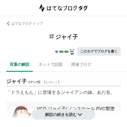
はてなブログ トップ
ジャイ子
このタグでブログを書く
言葉の解説
ネットで話題
関連ブログ
ジャイ子
(
マンガ
)
【
じゃいこ
】
「ドラえもん」に登場するジャイアンの妹。あだ名。
VCD ジャイ子(ノンスケール PVC製塗
装済み完成品)
解説の続きを読む
出版社/メーカー:
メディコム・トイ