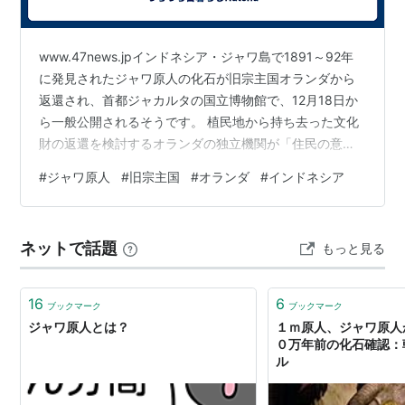
www.47news.jpインドネシア・ジャワ島で1891～92年
に発見されたジャワ原人の化石が旧宗主国オランダから
返還され、首都ジャカルタの国立博物館で、12月18日か
ら一般公開されるそうです。 植民地から持ち去った文化
財の返還を検討するオランダの独立機関が「住民の意思
に反して持ち去られた可能性が高く、不当な行為だっ
#
ジャワ原人
#
旧宗主国
#
オランダ
#
インドネシア
た」と無条件の返還を勧告したとのこと。 そこで、9月
にはオランダ政府が返還を発表し、インドネシアへ今月
返されたと報じられています。
ネットで話題
もっと見る
16
6
ブックマーク
ブックマーク
ジャワ原人とは？
１ｍ原人、ジャワ原人
０万年前の化石確認：
ル