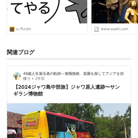
u-ff.com
www.asahi.com
関連ブログ
48歳人生落伍者の軌跡～無職無能、楽園を探してアジアを彷
•
徨う
2年前
【2024ジャワ島中部旅】ジャワ原人遺跡〜サン
ギラン博物館