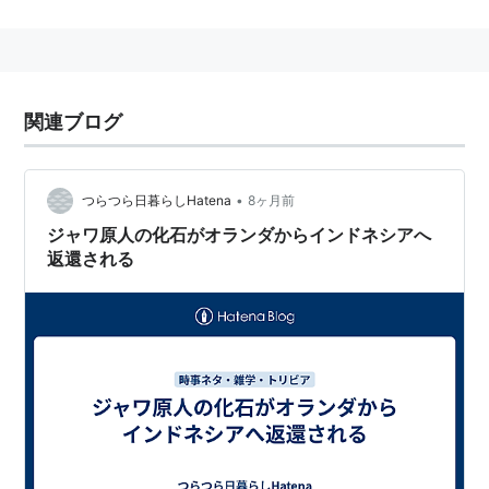
一九世紀末ジャワ島のトリニールで発見された化
石人類。原人に属する。下肢骨は直立歩行に適
し、脳容量は
類人猿
と現代人の中間。眼窩(がん
関連ブログ
か)上の骨が隆起する。直立猿人。ジャワ原人。
•
つらつら日暮らしHatena
8ヶ月前
三省堂提供「大辞林 第二版」より
ジャワ原人の化石がオランダからインドネシアへ
返還される