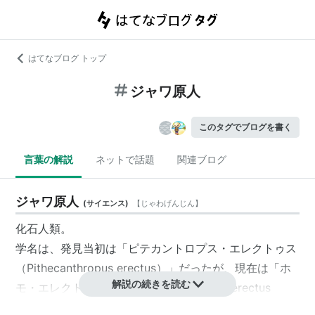
はてなブログ トップ
ジャワ原人
このタグでブログを書く
言葉の解説
ネットで話題
関連ブログ
ジャワ原人
(
サイエンス
)
【
じゃわげんじん
】
化石人類
。
学名は、発見当初は「
ピテカントロプス
・エレクトゥス
（Pithecanthropus erectus）」だったが、現在は「ホ
解説の続きを読む
モ・エレクトゥス・エレクトゥス（Homo erectus
erectus）」に修正されている。