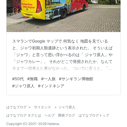
スマランでGoogle マップで 何気なく 地図を見ている
と、ジャワ初期人類遺跡という表示された。 そういえば
「ジャワ」と言って思い浮かべるのは「 ジャワ原人」や
「ジャワカレー」。 それがどこで発掘されたか、なんて
今まで一切考えた事がなかった。 ついでに言うと、「カ
レー」と呼ばれるものをインドネシアでメニューで見た
#
50代
#
無職
#
一人旅
#
サンギラン博物館
こともないし、食べたこともない。 ジャワ原人発掘場所
#
ジャワ原人
#
インドネシア
が近くにあるのであれば、すごく行ってみたいと思っ
た。 しかしソロに来て人に聞いても 誰も分からない。
レンタルバイク屋もないので、バイクを借りて行くこと
はてなブログ
>
サイエンス
>
ジャワ原人
もできない。 既にソロで5泊。ほぼ諦めかけていたが、
はてなブログ タグとは
ヘルプ
開発ブログ
はてなブログトップ
Google マップで間違っ…
Copyright (C) 2001-
2026
Hatena.