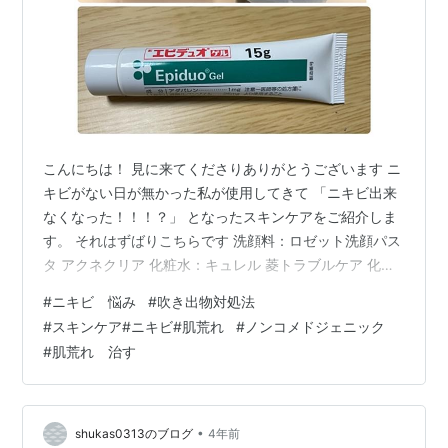
こんにちは！ 見に来てくださりありがとうございます ニ
キビがない日が無かった私が使用してきて 「ニキビ出来
なくなった！！！？」 となったスキンケアをご紹介しま
す。 それはずばりこちらです 洗顔料：ロゼット洗顔パス
タ アクネクリア 化粧水：キュレル 菱トラブルケア 化粧
水【医学部外品】 ニキビ治療薬：エピデュオゲル これを
#
ニキビ 悩み
#
吹き出物対処法
使い始めて本当にニキビ(吹き出物)が出来なくなり、肌の
#
スキンケア#ニキビ#肌荒れ
#
ノンコメドジェニック
治安が良くなりました。 ニキビ治療薬に関しては、皮膚
#
肌荒れ 治す
科で出してもらっているもので、 使い始めてから約３カ
月は、皮膚がピリピリして寝れないくらい痛い時もあり
ましたが、 半年くらいたつと全然気にならなくなりまし
た！ 洗顔料に関し…
•
shukas0313のブログ
4年前