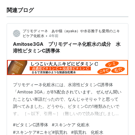
関連ブログ
プリモディーネ あや猫（ayaka）や水谷雅子も愛用のニキ
•
ビケア化粧水
4年前
Amitose3GA プリモディーネ化粧水の成分 水
溶性ビタミンC誘導体
プリモディーネ化粧水には、水溶性ビタミンC誘導体
「Amitose 3GA」が8%配合されています。 ぜんぜん聞い
たことない単語だったので、なんじゃそりゃ？と思って
調べてみました。どうやら、ビタミンCの1種類みたいで
す。 ［～以下、引用～］（難しいので読み飛ばしました
笑） 抗酸化効果、コラーゲン産生促進効果、メラニン産
#
ビタミンC誘導体
#
スキンケア 化粧水
生抑制効果を有する「エイジングケアビタミンC」で、多
#
スキンケア#ニキビ#肌荒れ
#
肌荒れ 化粧水