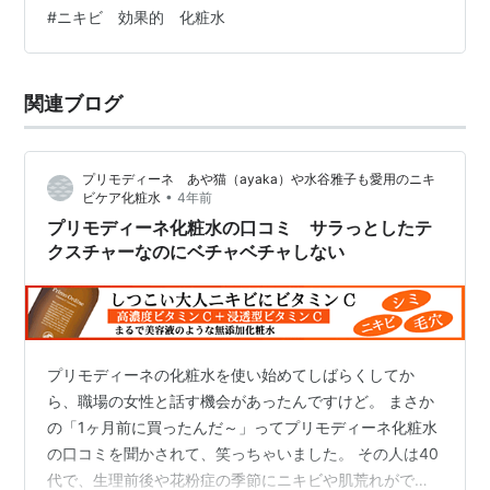
角的なアプローチによるエイジングケアを可能にしま
#
ニキビ 効果的 化粧水
す。 メラニン産生抑制効果の評価試験では、美白成分の
アルブチンよりも高く、ハイドロキノンに匹敵する高い
ブライトニング効果が確認された。 さらに、黄色ブドウ
関連ブログ
球菌やアクネ菌の増殖を抑制す…
プリモディーネ あや猫（ayaka）や水谷雅子も愛用のニキ
•
ビケア化粧水
4年前
プリモディーネ化粧水の口コミ サラっとしたテ
クスチャーなのにベチャベチャしない
プリモディーネの化粧水を使い始めてしばらくしてか
ら、職場の女性と話す機会があったんですけど。 まさか
の「1ヶ月前に買ったんだ～」ってプリモディーネ化粧水
の口コミを聞かされて、笑っちゃいました。 その人は40
代で、生理前後や花粉症の季節にニキビや肌荒れがでて