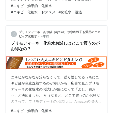
公式で買う45％OFFのスターターセットと同じ値段。 ス
#
ニキビ 効果的 化粧水
ターターセットなら、お試しサイズの化粧水1本に、洗顔
#
ニキビ 化粧水 おススメ
#
化粧水 浸透
石鹸、セラミド化粧水、ビタミンジェルがついてきてフ
ルラインでお試しできる。 残業とコロナマスクで肌荒れ
てとにかく焦っててニキビに効くものは何でも試したか
プリモディーネ あや猫（ayaka）や水谷雅子も愛用のニキ
ったから、同…
•
ビケア化粧水
4年前
プリモディーネ 化粧水お試しはどこで買うのが
お得なの？
ニキビがなかなか治らなくって、繰り返してるうちにニ
キビ跡が色素沈着するのが怖いから、広告で見たプリモ
ディーネの化粧水のお試しが気になって「よし、買お
う」と決めました。 そうなると、どこで買うのがお得な
の？って。プリモディーネのお試しは、Amazonや楽天で
もあるかどうか、調べてみると、公式サイトのように初
#
ニキビ 効果的 化粧水