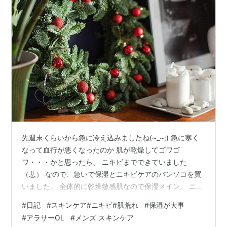
先週末くらいから急に冷え込みましたね(~_~;) 急に寒く
なって血行が悪くなったのか 肌が乾燥してゴワゴ
ワ・・・かと思ったら、 ニキビまでできていました
（悲） なので、急いで保湿とニキビケアのバンソコを買
いました。 全体的に乾燥敏感肌なので保湿メイン。 ニキ
ビはついつい触ってしまうのでパッチを貼ります。
#
日記
#
スキンケア#ニキビ#肌荒れ
#
保湿が大事
（※2〜3個群発してしまったものはケアリーヴのスポッ
#
アラサーOL
#
メンズ スキンケア
トタイプがおすすめ） 早く治るといいなあ。 kanari