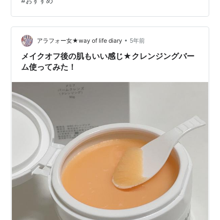
#
おすすめ
スキンケア商品を紹介しているので、美白、肌が白くな
りたいという方におすすめです。 おすすめ動画
www.youtube.com www.youtube.com
www.youtube.com ・友利新 …
•
アラフォー女★way of life diary
5年前
メイクオフ後の肌もいい感じ★クレンジングバー
ム使ってみた！