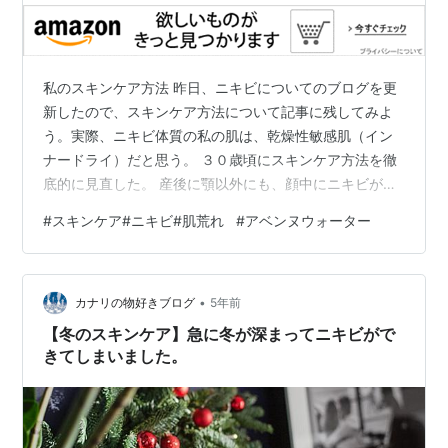
私のスキンケア方法 昨日、ニキビについてのブログを更
新したので、スキンケア方法について記事に残してみよ
う。実際、ニキビ体質の私の肌は、乾燥性敏感肌（イン
ナードライ）だと思う。 ３０歳頃にスキンケア方法を徹
底的に見直した。 産後に顎以外にも、顔中にニキビが出
現した。授乳もしていたし、職場復帰もしたし（復帰
#
スキンケア#ニキビ#肌荒れ
#
アベンヌウォーター
後、フルタイムを選択して激務だった）、夜泣きで夜は
眠れないし、子供はご飯を食べてくれないし。ストレス
がありすぎて、原因を見つける事ができなかった、けれ
•
どニキビは増えていく一方ですごく落ち込んだ。 「顔、
カナリの物好きブログ
5年前
ブツブツいっぱいじゃない？どうしたの？」とも言わ
【冬のスキンケア】急に冬が深まってニキビがで
れ、すごく傷ついた。どうしたの？って、一番知り…
きてしまいました。