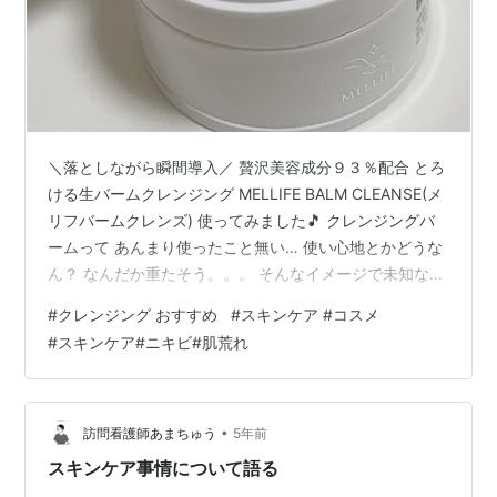
＼落としながら瞬間導入／ 贅沢美容成分９３％配合 とろ
ける生バームクレンジング MELLIFE BALM CLEANSE(メ
リフバームクレンズ) 使ってみました🎵 クレンジングバ
ームって あんまり使ったこと無い… 使い心地とかどうな
ん？ なんだか重たそう。。。 そんなイメージで未知なる
世界 このバームは クレンジングから洗顔まで これひと
#
クレンジング おすすめ
#
スキンケア #コスメ
つで良いそう！！ えっ… こんなに濃厚濃密なのに洗顔も
#
スキンケア#ニキビ#肌荒れ
OK？ 半信半疑なまま使ってみた結果💨 気になる使い心
地は… 硬めのテクスチャーで 肌に馴染むのかちょっと不
安 だったんですがっ！ 肌の上にのせるとクリーム状にな
って 伸びる伸びる！！ 全くもって問題なかっ…
•
訪問看護師あまちゅう
5年前
スキンケア事情について語る