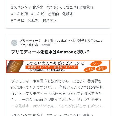
いて、友達にこれでニキビがなくなって一年できてない
#
スキンケア 化粧水
#
スキンケア#ニキビ#肌荒れ
と聞いて、お試し1000円で使ったそうなんです。 そんな
#
ニキビ跡
#
ニキビ 効果的 化粧水
彼女から聞いたプリモディーネ化粧水の口コミは、回し
#
ニキビ 化粧水 おススメ
者なの？というくらい熱心でした。笑 3日目くらいから
肌が見違えるようにつるつる柔らかくなり、プニプニ気
持ち良く、びっくりしたとか。 まだ1ヶ月だけど、数年あ
プリモディーネ あや猫（ayaka）や水谷雅子も愛用のニキ
ったニキビ跡が薄くなったり、シミ…
•
ビケア化粧水
4年前
プリモディーネ化粧水はAmazonが安い？
プリモディーネを買うと決めてから、どこが一番お得な
のか調べてたんですけど。。 普段けっこうAmazonを使
うから、プリモディーネ化粧水 Amazonでも調べてみた
ら。。一応Amazonでも売ってました。 でもプリモディ
ーネ化粧水、Amazonは売ってるのがお試しサイズの小瓶
だけ。 しかも価格が高い。お試しサイズ1本だけなのに、
#
スキンケア 化粧水
#
スキンケア#ニキビ#肌荒れ