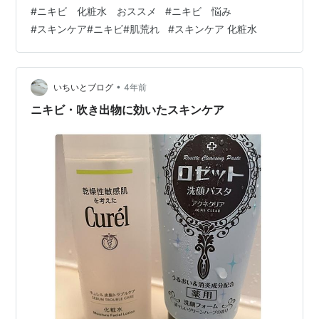
回割引がない。 プリモディーネのお試しは、公式サイト
#
ニキビ 化粧水 おススメ
#
ニキビ 悩み
なら今だけ定期便が初回55％OFF。1回だけでも解約可能
#
スキンケア#ニキビ#肌荒れ
#
スキンケア 化粧水
だし、解約せず続ける場合は2回目以降ずっと15％OFF。
お得でも使い切れない心配もあったけど、お届け周期は
30日～90日の間で変更可能らしくて、ホッとひと安心。
あとプリモディーネのお…
•
いちいとブログ
4年前
ニキビ・吹き出物に効いたスキンケア