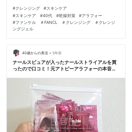
顔は、ミルククレンジングでは全く落ちません。(T_T) そ
#
クレンジング
#
スキンケア
んな時、たまたま寄ったコンビニでいつも使っているク
#
スキンケア #40代 #乾燥対策
#
アラフォー
レンジングのミニボトルを見つけました。ラッキー！そ
#
ファンケル ＃FANCL ＃クレンジング ＃クレンジ
こで今回は、私のお気に入りクレンジングオイルをご紹
ングジェル
介します。 オイルクレンジング ファンケル マイルドク
レンジングオイル 特徴 唯一のデメリット ミニサイズを
発見！ まとめ オイルクレ…
•
40歳からの美活
5年前
ナールスピュアが入ったナールストライアルを買
ったので口コミ！元アトピーアラフォーの本音を
暴露します！