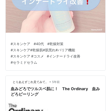
#
スキンケア #40代 #乾燥対策
#
スキンケア#乾燥肌#肌荒れ#バリア機能
#
スキンケア #コスメ
#
インナードライ改善
#
セラミドセラム
•
とりあえずこれ見てみて。
5年前
血みどろでツルスベ肌に！ The Ordinary 血み
どろピーリング