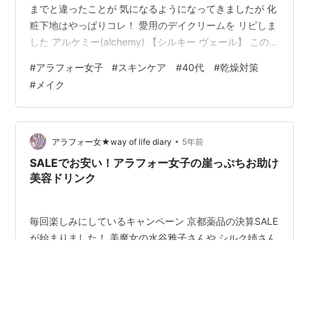
までと違ったことが 気になるようになってきましたが 化
粧下地はやっぱりコレ！ 愛用のデイクリームを リピしま
した アルケミー(alchemy) 【シルキー ヴェール】 このデ
イクリーム SPF36PA/PA+++で紫外線対策もばっちり 更
#
アラフォー女子
#
スキンケア #40代 #乾燥対策
には乾燥対策だけならず 過剰な皮脂分泌も抑えてくれる
#
メイク
んです べたつかないでスーッと肌に馴染むのに しっかり
潤う！ 乾燥肌バリ子も納得です 酵母発酵エキスが肌にハ
リを与えてくれ マスクをしていてもメイクがヨレない♪
アルケミー(alchemy)の押しポイント…
•
アラフォー女★way of life diary
5年前
SALEでお安い！アラフォー女子の崖っぷちお助け
美容ドリンク