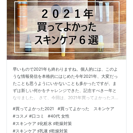
早いもので2021年も終わりますね。個人的には、このよ
うな情報発信を本格的にはじめた今年2021年、大変だっ
たことも思うようにいかないことも多かったですが、ま
ずは新しい何かをチャレンジできた、記念すべき一年と
なりました。 さて、今回は、2021年買ってよかったスキ
ンケア6選をシェアいたします。エイジングが気になるア
#
買ってよかった2021
#
買ってよかった スキンケア
ラフォーコスメコンシェルジュならではの視点で選ん
#
コスメ #口コミ
#
40代 女性
だ、プチプラからドラコスまで、いずれもおすすめの厳
#
スキンケア ♯化粧水 ♯乾燥対策
選のお品です。 ぜひ、お買い物の参考にして頂けると嬉
#
スキンケア ♯乳液 ♯乾燥対策