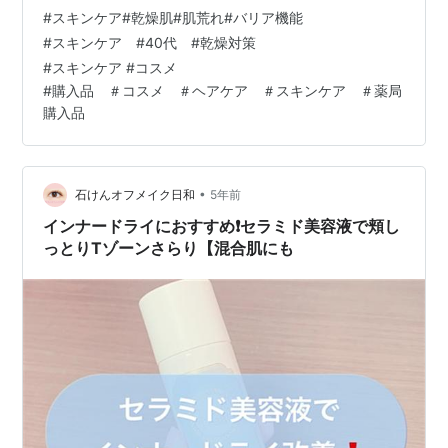
しいです。 目次 ナチュリア プロステージ VCローション
#
スキンケア#乾燥肌#肌荒れ#バリア機能
500ml イソップ フェイシャル セラム 34 100ml 【医薬
#
スキンケア #40代 #乾燥対策
部外品】…
#
スキンケア #コスメ
#
購入品 ＃コスメ ＃ヘアケア ＃スキンケア ＃薬局
購入品
•
石けんオフメイク日和
5年前
インナードライにおすすめ❗️セラミド美容液で頬し
っとりTゾーンさらり【混合肌にも