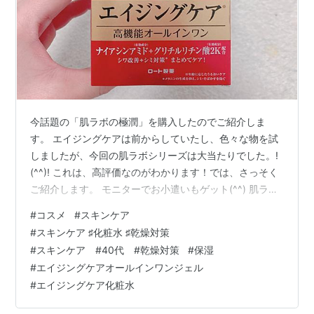
今話題の「肌ラボの極潤」を購入したのでご紹介しま
す。 エイジングケアは前からしていたし、色々な物を試
しましたが、今回の肌ラボシリーズは大当たりでした。!
(^^)! これは、高評価なのがわかります！では、さっそく
ご紹介します。 モニターでお小遣いもゲット(^^) 肌ラボ
濃極潤 極潤 薬用ハリ化粧水 濃極潤 ヒアルロンジュレ ま
#
コスメ
#
スキンケア
とめ 肌ラボ 濃極潤 1品で5役もしてくれるオールインワ
#
スキンケア ♯化粧水 ♯乾燥対策
ンゲルです。 化粧水・美容液・乳液・クリーム・パック
#
スキンケア #40代 #乾燥対策
#
保湿
と、これ1つで全部補えるので、忙しい女性に最適な商品
#
エイジングケアオールインワンジェル
です。 エイジングケアをメインとしていますので、シワ
#
エイジングケア化粧水
改善やシミ対策もバッチリです！ 濃密なヒアルロンゲル
も配合さ…