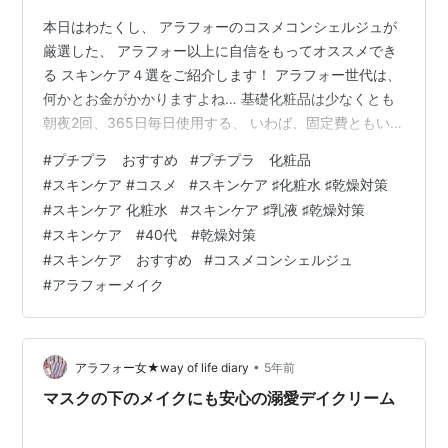
本日はわたくし、 アラフォーのコスメコンシェルジュが
厳選した、 アラフォー以上に自信をもってオススメでき
る スキンケア４選をご紹介します！ アラフォー世代は、
何かとお金がかかりますよね… 基礎化粧品は少なくとも
朝夜2回、365日毎日使用する、 いわば、固定費ともいえ
る存在！ ここは、費用対効果が最大限発揮できる商品を
#
プチプラ おすすめ
#
プチプラ 化粧品
上手に選び、 コストダウンすることで、 次から次へと発
#
スキンケア #コスメ
#
スキンケア ♯化粧水 ♯乾燥対策
売される魅力的なコスメの、 購入資金に回しちゃいまし
#
スキンケア 化粧水
#
スキンケア ♯乳液 ♯乾燥対策
ょう～(*´ω｀*) Melvita(メルヴィータ) メルヴィータ ビ
#
スキンケア #40代 #乾燥対策
オオイル アルガンオイル 50mL まず一つ目。いわゆる、
#
スキンケア おすすめ
#
コスメコンシェルジュ
ブースター・導入美容液として使用できる、万能オイ…
#
アラフォーメイク
•
アラフォー女★way of life diary
5年前
マスクの下のメイクにも安心の溺愛デイクリーム