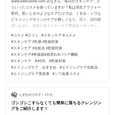
www.bellcosme.com みなさん、毎日のスキンケア、ど
ういったコスメを使っていますか？私は現在アラフォー
世代、若いときのようなケアだけでは、くすみ・シワな
どエイジングサインのケアが難しくなり、日々、試行錯
誤しながら、自分に合うスキンケア用品をリサーチして
います。 そこで今回は、最近お肌の調子が良く、現在時
#
コスメ #口コミ
#
スキンケア #コスメ
点では一番良いなと思っている、私の朝のスキンケアラ
#
スキンケア ♯乳液 ♯乾燥対策
イン１１選をシェアしたいと思います。 普段からケチを
#
スキンケア ♯化粧水 ♯乾燥対策
自称する、コスメコンシェルジュ資格を持つアラフォー
#
スキンケア#乾燥肌#肌荒れ#バリア機能
ワーママが厳選したコスパ◎！なお品ばかりだと自負し
#
スキンケア #40代 #乾燥対策
ております…笑 下記に私の肌タイプもまとめますので、
#
エイジングケア おすすめ
#
エイジングケア化粧品
同じような肌タイプでお悩みの…
#
エイジングケア美容液
#
シワ改善コスメ
•
しずかのブログ
5年前
ゴシゴシこすらなくても簡単に落ちるクレンジン
グをご紹介します！