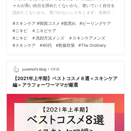
ャルが高い自分を諦めたくないから、老いていく自分を
認めたくないから、気づかないふりをします。虫刺され
をかきむしり、ニキビをひねりつぶします。あっという
#
スキンケア #韓国コスメ #肌荒れ
#
ピーリングケア
間に一生ものの傷跡の出来上がり！ 今回はニキビ跡、小
#
ニキビ ＃ニキビケア
鼻のざらつき、色素沈着に抜群に効くピーリングについ
#
ニキビ ＃洗顔方法メンズ ＃スキンケアメンズ
てお話させてください。 【 The Ordinary 血みどろピー
#
スキンケア #40代 #乾燥対策
#
The Ordinary
リング 】 【エクスプレス便】【The Ordinary.】AHA
30% + BHA 2% Peeling Solutio…
•
yuramori’s blog
5年前
【2021年上半期】ベストコスメ８選＜スキンケア
編＞アラフォーワーママが厳選