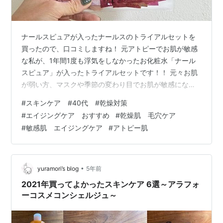
ナールスピュアが入ったナールスのトライアルセットを
買ったので、口コミしますね！ 元アトピーでお肌が敏感
な私が、1年間1度も浮気をしなかったお化粧水「ナール
スピュア」が入ったトライアルセットです！！ 元々お肌
が弱い方、マスクや季節の変わり目でお肌が敏感になっ
てる方も参考にしてくださいね！ ＼激安500円だよ！／
#
スキンケア #40代 #乾燥対策
ナールストラベルセット｜うるおいとハリに満ちた理想
#
エイジングケア おすすめ
#
乾燥肌 毛穴ケア
の素肌へ ナールスがどんなスキンケアブランドかお伝え
#
敏感肌 エイジングケア
#
アトピー肌
します！ ナールスゲンはこんなに凄い働きがあるんで
す！ ナールスのトライアルセットを買った理由をお伝え
します！ ナールストライアルセットの詳細をお伝えしま
す！ ナールスのトライアルセット…
•
yuramori’s blog
5年前
2021年買ってよかったスキンケア 6選～アラフォ
ーコスメコンシェルジュ～