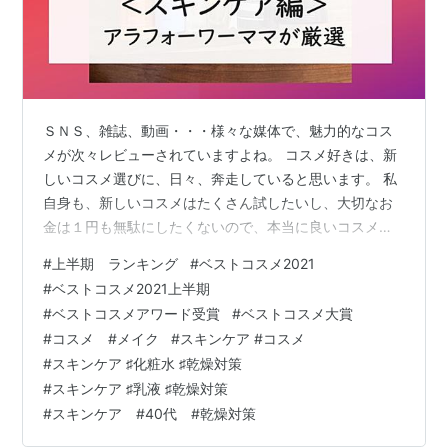
ＳＮＳ、雑誌、動画・・・様々な媒体で、魅力的なコス
メが次々レビューされていますよね。 コスメ好きは、新
しいコスメ選びに、日々、奔走していると思います。 私
自身も、新しいコスメはたくさん試したいし、大切なお
金は１円も無駄にしたくないので、本当に良いコスメが
何か、リサーチは欠かせません。 今回は、アラフォーワ
#
上半期 ランキング
#
ベストコスメ2021
ーママ・コスメコンシェルジュの厳しい視点で、 「あ
#
ベストコスメ2021上半期
ー、この商品はやっぱりよく使ったな」「やっぱり、こ
#
ベストコスメアワード受賞
#
ベストコスメ大賞
れじゃないと！」 と使い勝手がよく、使用頻度の高かっ
#
コスメ #メイク
#
スキンケア #コスメ
た、 2021年上半期ベストコスメ＜スキンケア編＞ をシ
#
スキンケア ♯化粧水 ♯乾燥対策
ェアいたします。 少しでも、コスメ選びのご参考にいた
#
スキンケア ♯乳液 ♯乾燥対策
だけたら嬉しいです♡ 目次 ナチュ…
#
スキンケア #40代 #乾燥対策