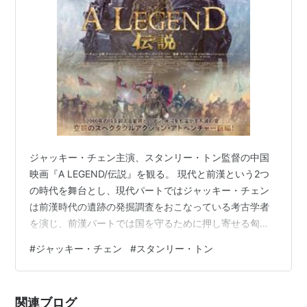
ジャッキー・チェン主演、スタンリー・トン監督の中国
映画『A LEGEND/伝説』を観る。 現代と前漢という2つ
の時代を舞台とし、現代パートではジャッキー・チェン
は前漢時代の遺跡の発掘調査をおこなっている考古学者
を演じ、前漢パートでは国を守るために押し寄せる匈奴
に立ち向かう武将を演じている。 前漢パートのジャッキ
#
ジャッキー・チェン
#
スタンリー・トン
ー・チェンは若き武将を演じているのだけれど、AIテク
ノロジーを駆使して若者の顔つきになっている。それ
が、若き日のジャッキー・チェンではなく、いまのジャ
関連ブログ
ッキー・チェンの顔つきに寄せた若者の顔つきになって