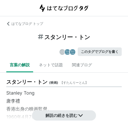
はてなブログ トップ
スタンリー・トン
このタグでブログを書く
言葉の解説
ネットで話題
関連ブログ
スタンリー・トン
(
映画
)
【
すたんりーとん
】
Stanley Tong
唐李禮
香港
出身の
映画監督
。
解説の続きを読む
1960年4月7日、生まれ。