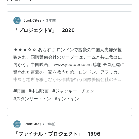
いるのが面白い。いずれにしても、動画加工技術がここ
まできているのかと恐れ入る。 ジャッキ…
•
BookCites
3年前
「プロジェクトV」 2020
★★★☆☆ あらすじ ロンドンで富豪の中国人夫婦が拉
致され、国際警備会社のリーダーはチームと共に救出に
向かう。中国映画。 www.youtube.com 感想 テロ組織に
狙われた富豪の一家を救うため、ロンドン、アフリカ、
中東と場所を移しながら作戦を行う国際警備会社のチー
ムの様子が描かれていく。だがストーリー自体は大して
#
映画
#
中国映画
#
ジャッキー・チェン
重要ではなく、アクションを重視したエンタメ作品だと
#
スタンリー・トン
#
ヤン・ヤン
言えるだろう。 映画の舞台にアフリカや中東を使ってく
るあたりは、中国の国策が透けて見えるようだ。現地の
人たちとの友好ムードも演出していて抜かりがない。関
係のない他国の人間が見るとつまらなく感じてしまう場
•
BookCites
7年前
面ではあるが。 中国第二の大…
「ファイナル・プロジェクト」 1996