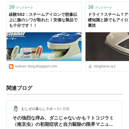
39
38
ブックマーク
ブックマーク
経験562：スチームアイロンで想像以
ドライ？スチーム？ア
上に服のシワが取れた！安価な製品で
礎知識と誰でもアイロ
も十分です！！
裏技
keiken-blog.blogspot.com
bloghana.xyz
関連ブログ
•
むしゼロ暮らしラボ
6ヶ月前
その強烈な痒み、ダニじゃないかも？トコジラミ
（南京虫）の初期症状と自力駆除の限界マニュア