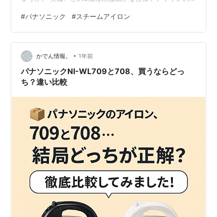
違いがあり、それぞれに異なる魅力が詰まっています。
#
パナソニック
#
スチームアイロン
この記事では、デザイン、機能、価格の面から両モデル
を徹底比較し、どちらがあなたにぴったりなのかを見つ
けていきましょう。 ▼パナソニックスチームアイロンNI-
•
WL709 の詳細はこちら パナソニック Panasonic コード
かでん情報。
1年前
レススチームアイロン カームブラック NI-WL709 K p…
パナソニックNI-WL709と708、買うならどっ
ち？違い比較