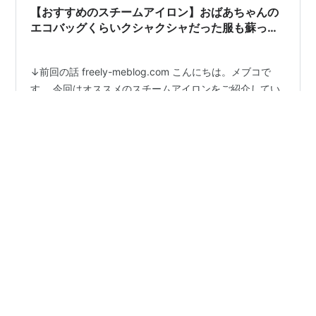
円】【楽天1位】スチームアイロン 8つ…
【おすすめのスチームアイロン】おばあちゃんの
エコバッグくらいクシャクシャだった服も蘇った
し、”ペラペラ族”の未来も明るい。