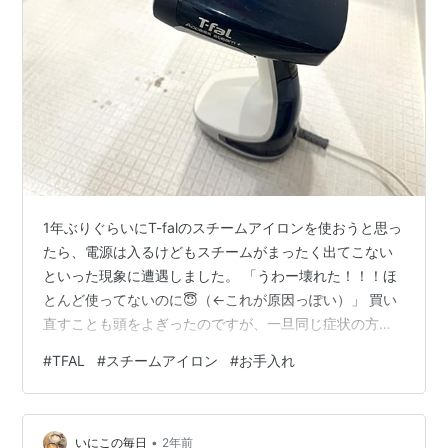
1年ぶりぐらいにT-falのスチームアイロンを使おうと思っ
たら、電源は入るけどもスチームがまったく出てこない
といった現象に遭遇しました。 「うわー壊れた！！！ほ
とんど使ってないのに😇（←これが原因っぽい）」 買い
直すことも頭をよぎったのですが、一旦同じ症状の方が
いないか、改善方法がないのかをネットで調べてみまし
#
TFAL
#
スチームアイロン
#
お手入れ
た。 bbs.kakaku.com ありました。まったく同じ症状の
ようです。私の場合、この記事を参考にすると無事にス
チームが出るようになりましたが、メーカーの修理窓口
•
に連絡をすることを推奨いたします。 https://www.t-
いにこの毎日
2年前