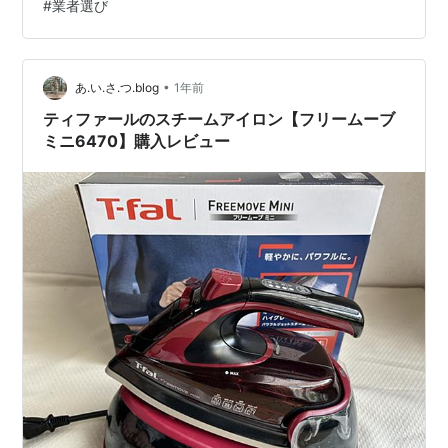
#
業者選び
ってしまうケースが爆発的に増えています。さらに絶望
的なことに、現在のトコジラミの大半は普通の殺虫剤が
全く効かない「スーパートコジラミ」に進化していま
す。 この記事では、被害をこれ以上拡大させな…
•
あ.い.さ.つ.blog
1年前
ティファールのスチームアイロン【フリームーブ
ミニ6470】購入レビュー