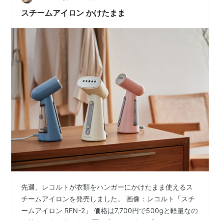
fal.co.jp/consumer-services/r…
スチームアイロン かけたまま
先週、レコルトが衣類をハンガーにかけたまま使えるス
チームアイロンを発売しました。 画像：レコルト「スチ
ームアイロン RFN-2」 価格は7,700円で500gと軽量なの