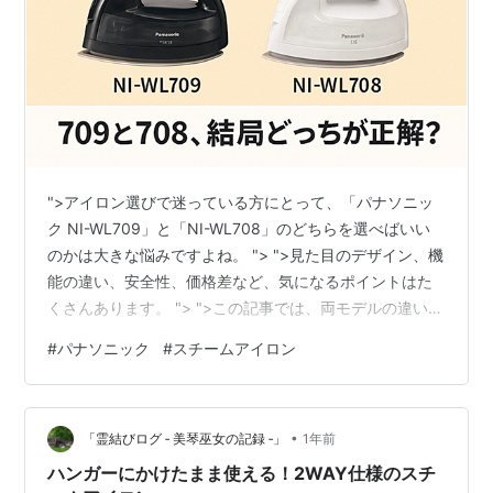
">アイロン選びで迷っている方にとって、「パナソニッ
ク NI-WL709」と「NI-WL708」のどちらを選べばいい
のかは大きな悩みですよね。 "> ">見た目のデザイン、機
能の違い、安全性、価格差など、気になるポイントはた
くさんあります。 "> ">この記事では、両モデルの違いを
徹底比較し、それぞれの特徴や選び方のポイントをわか
#
パナソニック
#
スチームアイロン
りやすく解説します。 "> アイロンは毎日の家事に欠かせ
ない家電のひとつです。 自分の生活スタイルに合ったモ
デルを選ぶことで、アイロンがけのストレスを減らし、
•
仕上がりも格段に良くなります。 どちらを選ぶべきか悩
「霊結びログ ‐ 美琴巫女の記録 ‐」
1年前
んでいる方は、ぜひこの記事を参考にして、納得のいく
ハンガーにかけたまま使える！2WAY仕様のスチ
アイロン…