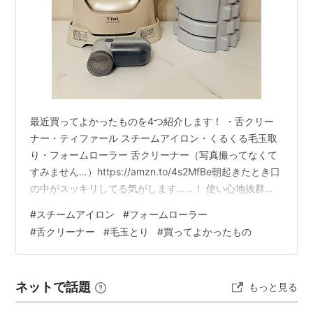
最近買ってよかったものを4つ紹介します！ ・舌クリー
ナー・ティファール スチームアイロン・くるくる毛玉取
り・フォームローラー 舌クリーナー（写真撮ってなくて
すみません…）https://amzn.to/4s2MfBe朝起きたとき口
の中がスッキリしてる気がします……！ 使い心地抜群で
す。舌クリーナーにはブラシタイプとプラスチックタイ
#
スチームアイロン
#
フォームローラー
プがあり、ブラシタイプは下を傷つける可能性があると
#
舌クリーナー
#
毛玉とり
#
買ってよかったもの
いう記事を見たので、プラスチックタイプにしました。
毎晩歯磨きの後に使っていますが、今のところ舌が傷つ
く感覚はなく、これにしてよかったなと思います。まだ
ネットで話題
もっと見る
舌の奥の方は上手く磨けておらず、オエッてなるので修
行が必要かなと思い…