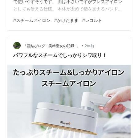
で使いやすそうです。 面は小さいですがプレスアイロン
としても使える仕様。 本体が太めで指を支えるバンドが
中央についています。 コンパクトで場所もとらなさそう
#
スチームアイロン
#
かけたまま
#
レコルト
だし使いやすそう😄 【特典付き】 ハンディアイロン ス
チーマー ハンガーにかけたまま レコルト recolte スチー
ムアイロン RSI-1 クリームホワイト ピンク ブルー 除菌
•
脱臭 シワ伸ばし ニオイ取り ブラシ付き 収納ポーチ価格:
「霊結びログ ‐ 美琴巫女の記録 ‐」
2年前
7700 円楽天で詳細を見る
パワフルなスチームでしっかりシワ取り！