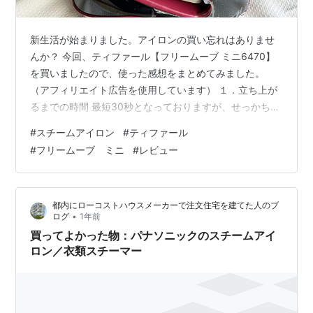
新生活が始まりました。アイロンの買い忘れはありませ
んか？ 今回、ティファール【フリームーブ ミニ6470】
を買いましたので、使った感想をまとめてみました。
（アフィリエイト広告を使用しています） １．立ち上が
るまでの時間 最短30秒となっておりますが、せっかちな
私には長く感じる時があります。そこで、実際に計って
#
スチームアイロン
#
ティファール
みました。コンセントを入れて、設定温度になるまで
#
フリームーブ ミニ
#
レビュー
（点滅が消えるまで） 「高」は56秒 「中」は50秒
「低」は28秒でした。 実際に計ってみると最長で1分以
内なので、短かったです。腕立て15回していれば待てる
都内にローコストハウスメーカーで注文住宅を建てた人のブ
時間でしょうか...？ ２．重さ 本体のみの場合919グラ
•
ログ
1年前
ム、 水を入れた場合1…
買ってよかった物：パナソニックのスチームアイ
ロン／衣類スチーマー