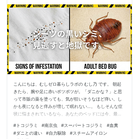
ル
こんにちは、むしゼロ暮らしラボの むし乃 です。 朝起
きたら、腕や足に赤いポツポツが。「ダニかな？」と思
って市販の薬を塗っても、気が狂いそうなほど痒い。し
かも夜になると痒みが増して眠れない…。 もしそんな症
状に悩まされているなら、あなたのベッドには今、最も
厄介な吸血鬼「トコジラミ（南京虫）」が潜んでいる可
#
トコジラミ
#
南京虫
#
スーパートコジラミ
#
血糞
能性が高いです。 近年、インバウンド（外国人観光客）
#
ダニとの違い
#
自力駆除
#
スチームアイロン
の増加に伴い、ホテルや電車から無意識に自宅へ持ち帰