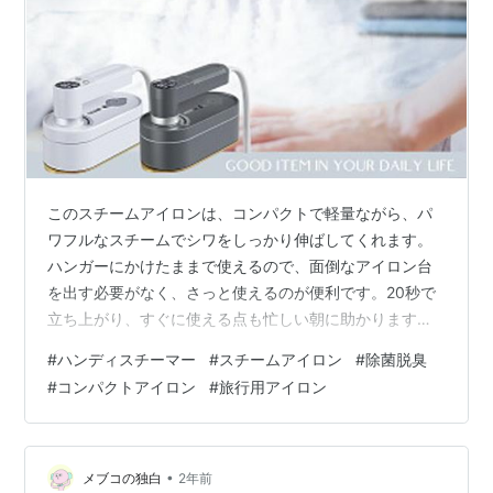
このスチームアイロンは、コンパクトで軽量ながら、パ
ワフルなスチームでシワをしっかり伸ばしてくれます。
ハンガーにかけたままで使えるので、面倒なアイロン台
を出す必要がなく、さっと使えるのが便利です。20秒で
立ち上がり、すぐに使える点も忙しい朝に助かります。8
つのモードと7段階の温度調節ができるので、様々な素材
#
ハンディスチーマー
#
スチームアイロン
#
除菌脱臭
に合わせて最適なアイロンがけが可能です。さらに、除
#
コンパクトアイロン
#
旅行用アイロン
菌や脱臭機能もあるので、衣類を清潔に保ちたい方にも
最適です。折り畳み式で収納や持ち運びにも便利なの
で、自宅での普段使いはもちろん、出張や旅行にもおす
すめのアイロンです。 【24時間限定⇒クーポンで3,880
•
メブコの独白
2年前