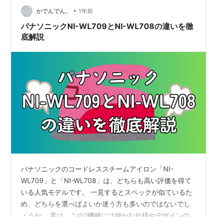
•
イロンをかけるのも大変なので、良い方法はないかと探
かでんでん。
1年前
していたところ、形態安定シャツ×衣類スチーマーの組み
パナソニックNI-WL709とNI-WL708の違いを徹
合わせに至りました。 買ったのはパナ…
底解説
パナソニックのコードレススチームアイロン「NI-
WL709」と「NI-WL708」は、どちらも高い評価を得て
いる人気モデルです。 一見するとスペックが似ているた
め、どちらを選べばよいか迷う方も多いのではないでし
ょうか。 実は、この2機種には細かな仕様やデザインの