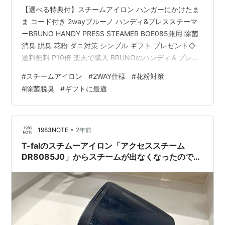
【選べる特典付】スチームアイロン ハンガーにかけたま
ま コード付き 2wayブルーノ ハンディ&プレススチーマ
ーBRUNO HANDY PRESS STEAMER BOE085兼用 除菌
消臭 脱臭 花粉 ダニ対策 シンプル ギフト プレゼント◇
送料無料 P10倍 楽天で購入 BRUNOのハンディ＆プレス
スチーマーは、「ハンガーにかけたままスチーム」と
#
スチームアイロン
#
2WAY仕様
#
花粉対策
「プレスアイロン」の2WAY仕様で、シワ伸ばしが簡単に
#
除菌脱臭
#
ギフトに最適
できる優れもの。忙しい朝でもサッと衣類のケアがで
き、手軽にキレイな仕上がりを実現します。コード付き
の安定したパワーで、しっかりとスチームを噴射。大容
量タンク搭載で長時間使用が可能です。スーツ…
•
1983NOTE
2年前
T-falのスチムーアイロン「アクセススチーム
DR8085J0」からスチームが出なくなったのでネ
ットの口コミを参考にしたら復活した