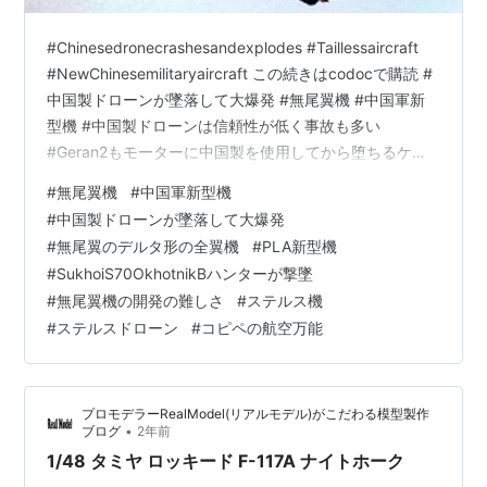
#Chinesedronecrashesandexplodes #Taillessaircraft
#NewChinesemilitaryaircraft この続きはcodocで購読 #
中国製ドローンが墜落して大爆発 #無尾翼機 #中国軍新
型機 #中国製ドローンは信頼性が低く事故も多い
#Geran2もモーターに中国製を使用してから堕ちるケー
スが増える #スホーイS70撃墜 #PLA新型機 #PLAの新型
#
無尾翼機
#
中国軍新型機
機の飛行 #無尾翼のデルタ形の全翼機#ChanX無尾翼 #米
#
中国製ドローンが墜落して大爆発
国は無尾翼デルタをいくつも試作機で製造 #X47ペガサス
#
無尾翼のデルタ形の全翼機
#
PLA新型機
#LockheedX44 #P175 Polecatも墜落して計画中止 #
#
SukhoiS70OkhotnikBハンターが撃墜
無…
#
無尾翼機の開発の難しさ
#
ステルス機
#
ステルスドローン
#
コピペの航空万能
プロモデラーRealModel(リアルモデル)がこだわる模型製作
•
ブログ
2年前
1/48 タミヤ ロッキード F-117A ナイトホーク