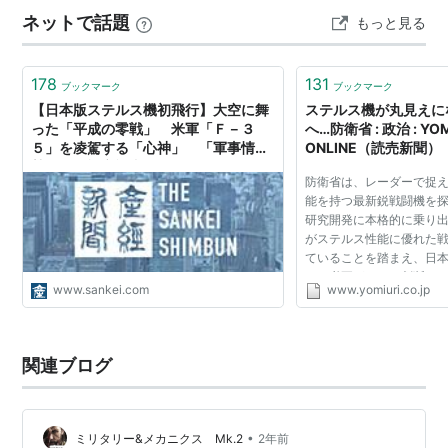
ネットで話題
もっと見る
178
131
ブックマーク
ブックマーク
【日本版ステルス機初飛行】大空に舞
ステルス機が丸見えに
った「平成の零戦」 米軍「Ｆ－３
へ…防衛省 : 政治 : YOM
５」を凌駕する「心神」 「軍事情
ONLINE（読売新聞）
勢」野口裕之記者レポート（1/3ペー
防衛省は、レーダーで捉
ジ）
能を持つ最新鋭戦闘機を
研究開発に本格的に乗り出
がステルス性能に優れた
ていることを踏まえ、日
する必要があると判断し
www.sankei.com
www.yomiuri.co.jp
算の概算要求に研究費３
おり、１０年後の...
関連ブログ
•
ミリタリー&メカニクス Mk.2
2年前