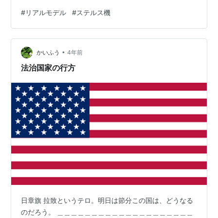
少し模型映えするようアレンジを加えております。 指示
#
リアルモデル
#
ステルス機
書ではブラックですが、 見る角度によっては黒っぽいよ
うな茶っぽいように見えましたので、 ブラウンを少し加
えてグラデーションを入れてみました。 単調なブラック
•
より、深みが出てよい感じになったのではないでしょう
かいふう
4年前
か。 また、機会があれば製作してみたいと思います。
法治国家の行方
日章旗 拉致というテロ。明日は節分この国は、どうなる
のだろう。 ＿＿＿＿＿＿＿＿＿＿＿＿＿＿＿＿＿＿＿＿