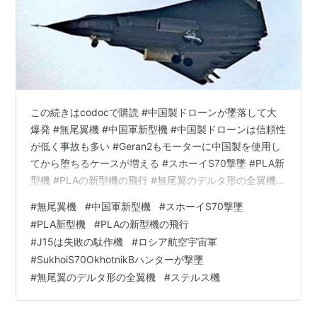
この続きはcodocで購読 #中国製ドローンが墜落して大
爆発 #無尾翼機 #中国軍新型機 #中国製ドローンは信頼性
が低く事故も多い #Geran2もモーターに中国製を使用し
てから堕ちるケースが増える #スホーイS70撃墜 #PLA新
型機 #PLAの新型機の飛行 #無尾翼のデルタ形の全翼機
#ChanX無尾翼 #米国は無尾翼デルタをいくつも試作機で
#
無尾翼機
#
中国軍新型機
#
スホーイS70撃墜
製造 #X47ペガサス #LockheedX44 #P175 Polecatも墜
#
PLA新型機
#
PLAの新型機の飛行
落して計画中止 #無尾翼機の開発の難しさ #迎角αをとっ
#
J15は失敗の駄作機
#
ロシア航空宇宙軍
た飛行姿勢 #第六世代戦闘機など眉唾 #中国製の渦扇エ
#
SukhoiS70OkhotnikBハンターが撃墜
ンジンは信頼性が低く #J15は失敗の駄作機 #ロシア航空
#
無尾翼のデルタ形の全翼機
#
ステルス機
宇宙…