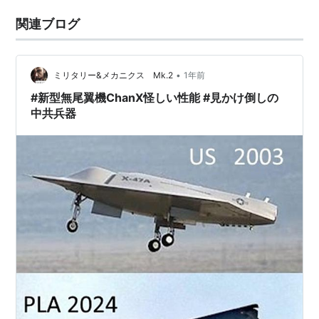
関連ブログ
•
ミリタリー&メカニクス Mk.2
1年前
#新型無尾翼機ChanX怪しい性能 #見かけ倒しの
中共兵器