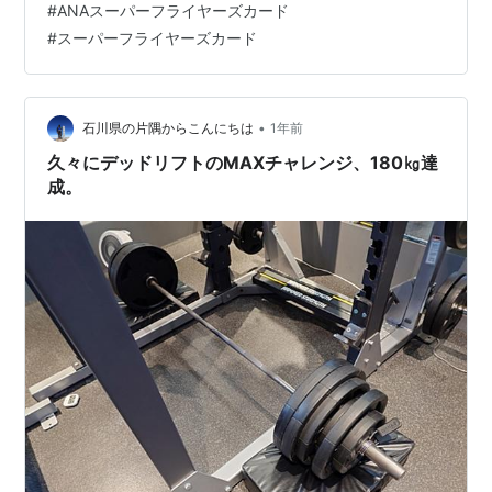
#
ANAスーパーフライヤーズカード
げんよう。 著書も読もうと思って積読中。近いうちに読
#
スーパーフライヤーズカード
みたい。 後日タイムフリーでも聴いたけど、法隆寺さん
からのメールって、ラジオネームでは無く、本物の法隆
寺の方からだった。…
•
石川県の片隅からこんにちは
1年前
久々にデッドリフトのMAXチャレンジ、180㎏達
成。