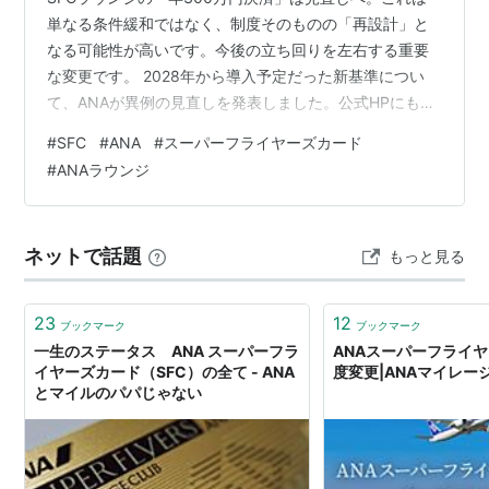
単なる条件緩和ではなく、制度そのものの「再設計」と
なる可能性が高いです。今後の立ち回りを左右する重要
な変更です。 2028年から導入予定だった新基準につい
て、ANAが異例の見直しを発表しました。公式HPにも掲
載され、SNSやマイラー界隈では大きな反響を呼んでい
#
SFC
#
ANA
#
スーパーフライヤーズカード
ます。▼ANA公式HP：スーパーフライヤーズ会員のサー
#
ANAラウンジ
ビス改定内容の見直しについて
https://www.ana.co.jp/ja/jp/amc/premium/sfc/update2
026/ SFC継続派の視点から、見直しの違和感や解約者へ
ネットで話題
もっと見る
の救済問題、そして今後の新基準に関する現時点…
23
12
ブックマーク
ブックマーク
一生のステータス ANA スーパーフラ
ANAスーパーフライ
イヤーズカード（SFC）の全て - ANA
度変更|ANAマイレー
とマイルのパパじゃない