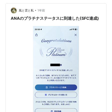
やすくなるはずです。 制度の一次情報を確認したい方
•
は、ANA公式の制度変更ページ、スーパーフライヤーズ
風と雲と私
1年前
カード案内、ANAマイレージクラブ公式もあわせて見る
ANAのプラチナステータスに到達した(SFC達成)
と理解が深まります。 ana …