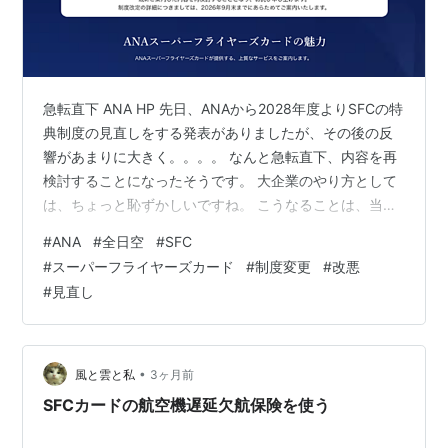
急転直下 ANA HP 先日、ANAから2028年度よりSFCの特
典制度の見直しをする発表がありましたが、その後の反
響があまりに大きく。。。。 なんと急転直下、内容を再
検討することになったそうです。 大企業のやり方として
は、ちょっと恥ずかしいですね。 こうなることは、当初
から目に見えていたはずでしょうから。。。 いくら現行
#
ANA
#
全日空
#
SFC
のSFC会員でも、前年にANAカードで年300万円以上の
#
スーパーフライヤーズカード
#
制度変更
#
改悪
決済をしないと、2028年度からANA LOUNGEにすら入
#
見直し
れなくなるという改悪ですから、これはかなり不満が出
ていたことは否めません。 youtu.be すでにSFC会員を辞
めてしまった人も多数おられるようです。 そもそ…
•
風と雲と私
3ヶ月前
SFCカードの航空機遅延欠航保険を使う