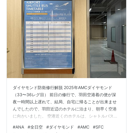
ダイヤモンド防衛修行解脱 2025年AMCダイヤモンド
（33〜36レグ目） 前日の修行で、羽田空港着の便が深
夜一時間以上遅れて、結局、自宅に帰ることが出来ませ
んでしたので、羽田近辺のホテルに泊まり、朝早く空港
に向かいました。 空港近くのホテルは、シャトルバスが
ありますので、便利ですね。 2025年AMCダイヤモンド
#
ANA
#
全日空
#
ダイヤモンド
#
AMC
#
SFC
（33〜36レグ目） いよいよこの日で、ANAのダイヤモ