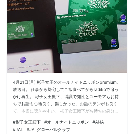
4月21日(月) 彬子女王のオールナイトニッポンpremium、
放送日。 仕事から帰宅してご飯食べてからradikoで追っ
かけ再生。 彬子女王殿下、博識で知性とユーモアもお持
ちでお話も心地良く、楽しかった。お話のテンポも良く
て、本当に聴きやすい。 彬子女王殿下がお持ちの身分証
明書や、漫画喫茶等の鉄板面白ネタもしっかりと交えつ
#
彬子女王殿下
#
オールナイトニッポン
#
ANA
つ、あっという間の2時間。1年に1回ペースでも良いの
#
JAL
#
JALグローバルクラブ
で、また機会があればぜひ出演していただきたい。ごき