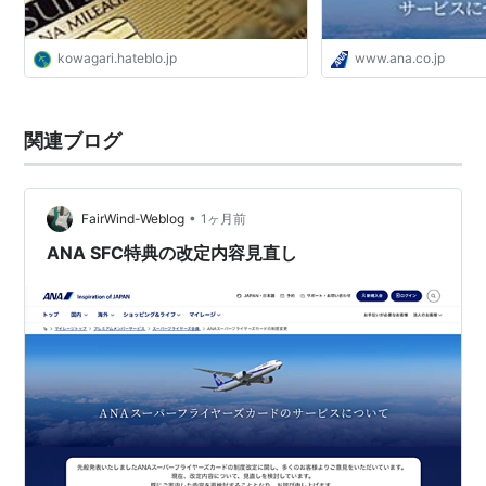
kowagari.hateblo.jp
www.ana.co.jp
関連ブログ
•
FairWind-Weblog
1ヶ月前
ANA SFC特典の改定内容見直し