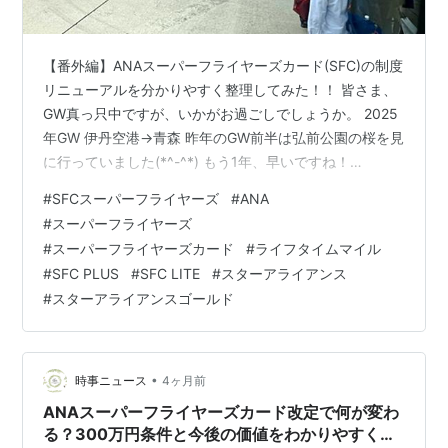
【番外編】ANAスーパーフライヤーズカード(SFC)の制度
リニューアルを分かりやすく整理してみた！！ 皆さま、
GW真っ只中ですが、いかがお過ごしでしょうか。 2025
年GW 伊丹空港→青森 昨年のGW前半は弘前公園の桜を見
に行っていました(*^-^*) もう1年、早いですね！
tabizukigirl.hatenablog.com
#
SFCスーパーフライヤーズ
#
ANA
tabizukigirl.hatenablog.com 今年はこのGWには旅行に
#
スーパーフライヤーズ
出かける予定はなく、先日ANAのスーパーフライヤーズ
#
スーパーフライヤーズカード
#
ライフタイムマイル
カード（SFC）のサービス提供へのリニューアルが発表
#
SFC PLUS
#
SFC LITE
#
スターアライアンス
されましたので、変更点を調べてみました。 【現在の
#
スターアライアンスゴールド
ANAスーパーフライヤーズ（SF…
•
時事ニュース
4ヶ月前
ANAスーパーフライヤーズカード改定で何が変わ
る？300万円条件と今後の価値をわかりやすく解