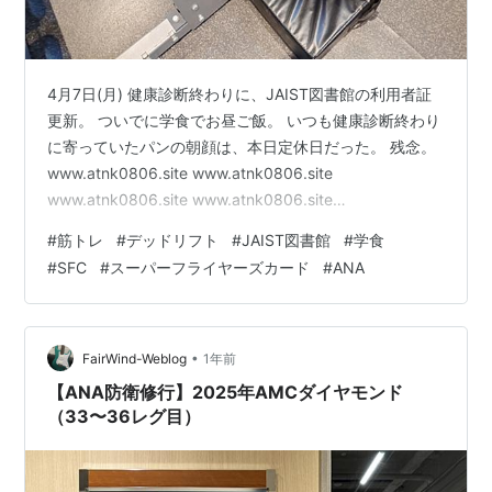
4月7日(月) 健康診断終わりに、JAIST図書館の利用者証
更新。 ついでに学食でお昼ご飯。 いつも健康診断終わり
に寄っていたパンの朝顔は、本日定休日だった。 残念。
www.atnk0806.site www.atnk0806.site
www.atnk0806.site www.atnk0806.site
www.atnk0806.site 4月8日(火) アプリがあるからプラス
#
筋トレ
#
デッドリフト
#
JAIST図書館
#
学食
チックのカードは別に要らないんだけど、毎年一応発
#
SFC
#
スーパーフライヤーズカード
#
ANA
行。 www.atnk0806.site www.atnk0806.site
www.atnk0806.site www.atnk0806.site 4月9日(水) …
•
FairWind-Weblog
1年前
【ANA防衛修行】2025年AMCダイヤモンド
（33〜36レグ目）