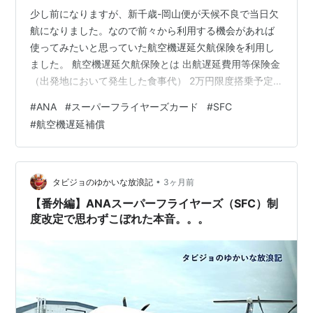
少し前になりますが、新千歳-岡山便が天候不良で当日欠
航になりました。なので前々から利用する機会があれば
使ってみたいと思っていた航空機遅延欠航保険を利用し
ました。 航空機遅延欠航保険とは 出航遅延費用等保険金
（出発地において発生した食事代） 2万円限度搭乗予定
の航空機について、出航遅延、航空機の欠航・運休また
#
ANA
#
スーパーフライヤーズカード
#
SFC
は搭乗予約受付業務のかしによる搭乗不能が生じたこと
#
航空機遅延補償
により、出航予定時刻から4時間以内代替便を利用できな
かった場合に、1回の遅延等につき出航遅延費用等保険金
額を限度として、当該航空便またはその代替便が利用可
能になるまでの間に負担した食事代金をお支払いしま
•
タビジョのゆかいな放浪記
3ヶ月前
す。 ※ホテル等客室料はお支払いの対象…
【番外編】ANAスーパーフライヤーズ（SFC）制
度改定で思わずこぼれた本音。。。