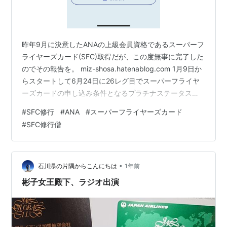
昨年9月に決意したANAの上級会員資格であるスーパーフ
ライヤーズカード(SFC)取得だが、この度無事に完了した
のでその報告を。 miz-shosa.hatenablog.com 1月9日か
らスタートして6月24日に26レグ目でスーパーフライヤ
ーズカードの申し込み条件となるプラチナステータス
50,000PPに到達した。 取得に要したPP単価はまるで狙
#
SFC修行
#
ANA
#
スーパーフライヤーズカード
ったように10.0円でした。 特に岡山－新千歳間のプレミ
#
SFC修行僧
アムプラスは通常だとあまり安くないので月に1回ある
ANAのスーパーセールで時々行われるプレミアムプラス
のセールで徹底して購入したのが効いているなという印
象。 あとはプレミアムプラスの場合、土日を…
•
石川県の片隅からこんにちは
1年前
彬子女王殿下、ラジオ出演