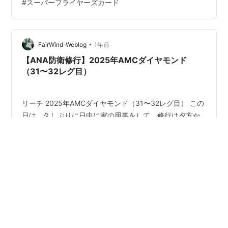
#
スーパーフライヤーズカード
ンド防衛修行も終了。 長いようで短く、少し感慨深い思
いに浸りながらバスに乗っていました。 空港に着くと、
いつも通りANA SUITE LOUNGEに直行。 ANAのラウン
ジで、この朝の光景を見ることもしばらくなくなるなぁ
•
FairWind-Weblog
1年前
と思うと…
【ANA防衛修行】2025年AMCダイヤモンド
（31〜32レグ目）