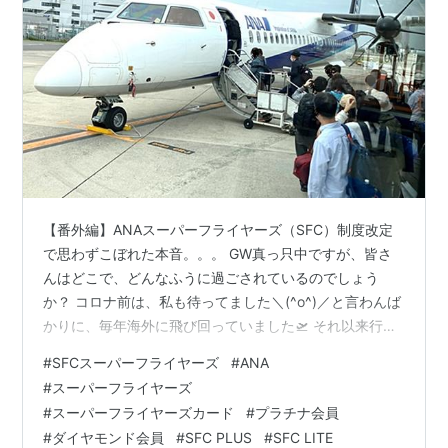
【番外編】ANAスーパーフライヤーズ（SFC）制度改定
で思わずこぼれた本音。。。 GW真っ只中ですが、皆さ
んはどこで、どんなふうに過ごされているのでしょう
か？ コロナ前は、私も待ってました＼(^o^)／と言わんば
かりに、毎年海外に飛び回っていました🛫 それ以来行っ
ていなかった海外旅行の予定がちらほらと舞い込み、少
#
SFCスーパーフライヤーズ
#
ANA
しずつ旅の計画を立て始めている今日この頃です(*^-^*)
#
スーパーフライヤーズ
そんな中、ANAの「スーパーフライヤーズカード
#
スーパーフライヤーズカード
#
プラチナ会員
（SFC）」の基準が大きく変更されたとのニュースが飛
#
ダイヤモンド会員
#
SFC PLUS
#
SFC LITE
び込んできました( ﾟДﾟ) ANAスーパーフライヤーズ