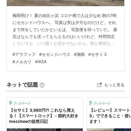
梅雨明け！ 夏の由比ヶ浜 コロナ禍で人は少なめ 朝の7時
にセカンドハウスへ。 写真は実は夕方なのだけど、それ
まで何をしていたかといえば、 宅急便を待っていた。 最
近はなんでも送ってもらえるのはいいけれど、時間指定
していても、いつ届くか定かでないから、割と窮屈な一
日になってしまう。 IKEAは配送してくれるようになって
#
アラフィフ
#
セカンドハウス
#
湘南
#
セサミ３
ありがたいのだけど、午前中指定が、8:00〜14:00の
#
メルカリ
#
IKEA
間・・・。なんとも長すぎる・・・。外にご飯も買いに
行けない。 置き配選択ってあるのかな？（玄関に、「置
いていってください！」って書けばいいいのか？？） そ
ネットで話題
もっと見る
して、今回は、メルカリで調達したものも多かった。 ア
ンティークのテーブル…
9
5
ブックマーク
ブックマーク
【セサミ】3,980円?! これなら買え
【レビュー】スマート
る！【スマートロック】 - 節約大好き
3」でできること・使
moccheeの徒然日記
ます！