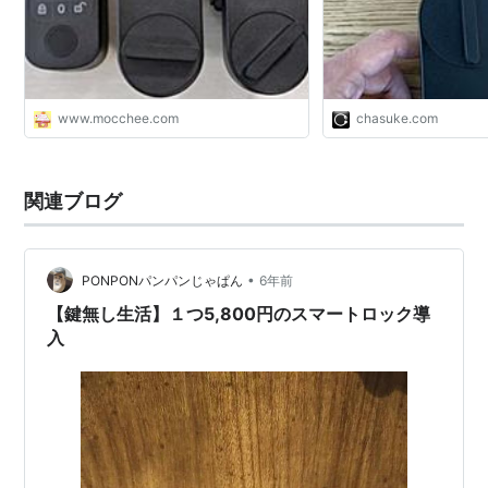
www.mocchee.com
chasuke.com
関連ブログ
•
PONPONパンパンじゃぱん
6年前
【鍵無し生活】１つ5,800円のスマートロック導
入