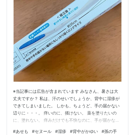
※当記事には広告が含まれています みなさん、暑さは大
丈夫ですか？ 私は、汗のせいでしょうか、背中に湿疹が
できてしまいました。 しかも、ちょうど、手の届かない
辺りに・・・。 痒いのに、掻けない。 薬を塗りたいの
に、塗れない。 痒みだけでも不快なのに、手が届かない
ことで、余計イライラするー。 ・・・で、こちらを買い
#
あせも
#
セヌール
#
湿疹
#
背中がかゆい
#
孫の手
ました、その名も「セヌール４」（背塗ーる？） リンク