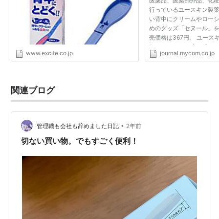
医薬品、医薬部外品、化
行っているユースキン製
い背中にクリームやロー
めのグッズ「セヌール」
売価格は367円。 ユース
年より、かゆみ止め「ユース
www.excite.co.jp
journal.mycom.co.jp
ーズ」を全国で販売して
「体の中で一番かゆ...
関連ブログ
•
管理職も会社も辞めました日記
2年前
切ない買い物。でもすごく便利！