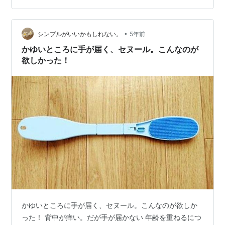
です。「ユースキンのセヌール」です。こちらの商品を
購入してから、今まで届かなかった背中の箇所も保湿ク
•
リームを塗ることができました。注意事項にもあるので
シンプルがいいかもしれない。
5年前
すが、塗るときはゴシゴシだと皮膚が傷ついてしまうの
かゆいところに手が届く、セヌール。こんなのが
で優しく塗ることがいいです。また、塗った…
欲しかった！
かゆいところに手が届く、セヌール。こんなのが欲しか
った！ 背中が痒い。だが手が届かない 年齢を重ねるにつ