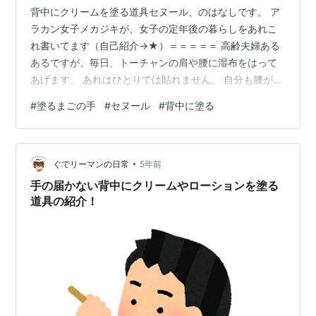
背中にクリームを塗る道具セヌール、のはなしです。 ア
ラカン女子メカジキが、女子の定年後の暮らしをあれこ
れ書いてます（自己紹介→★）＝＝＝＝＝ 高齢夫婦ある
あるですが、毎日、トーチャンの肩や腰に湿布をはって
あげます。 あれはひとりでは貼れません。 自分も腰が痛
いときの湿布はトーチャンに貼ってもらいます。 でもメ
#
塗るまごの手
#
セヌール
#
背中に塗る
カジキ自身は湿布より、皮膚の乾燥が気になります。 冬
はユースキンを手足に塗ってますが、背中の真ん中は届
かない。 どうしても気になるときはトーチャンに背中に
•
塗ってもらいますが、お互いめんどうでした。 薬局で見
ぐでリーマンの日常
5年前
つけました ↓↓↓↓ セヌール、350円。 手の届かない背
手の届かない背中にクリームやローションを塗る
中にクリームを塗る「まごの…
道具の紹介！