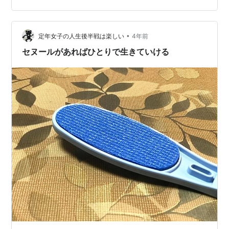
スキンケアブランドの、ユースキンから発売されている
製品で、 青いパッドのところに、軟膏を乗せて、背中な
•
ど手の届かない場所に塗れる器具です。 良い！と思った
定年女子の人生後半戦は楽しい
4年前
ポイントは、以下の通り。 ただ直線の棒ではなく、湾曲
セヌールがあればひとりで生きていける
してるから、患部に密着させや…