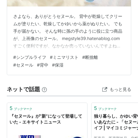
さよなら、ありがとうセヌール。 背中が乾燥してクリー
ムが塗りたい、乾燥してかゆいから薬がぬりたい。 でも
手が届かない。 そんな時に孫の手のように役に立つ商品
が、上画像のセヌール。 megstyle39.hatenablog.com
すごく便利ですが、なかなか売っていないんですよね。
私はアマゾンで見つけて買いました。 が、おかげ様で背
#
シンプルライフ
#
ミニマリスト
#
断捨離
中のかゆみもなくなって使わなくなったのに、まだ持っ
#
セヌール
#
背中
#
保湿
ていました。 随分経っているので、また使うにはクリー
ムをつける部分が衛生的ではなさそうだし、そもそも今
はもう必要ないので手放します。 ありがとう、セヌー
ネットで話題
もっと見る
ル。 背中がかゆくてお薬が塗りたい方、保湿したい方に
は便利です…
5
5
ブックマーク
ブックマーク
『セヌール』が“新”になって登場して
独り暮らし、かゆい背
いた - エキサイトニュース
いあなたに - 「セヌー
イフ | マイコミジャー