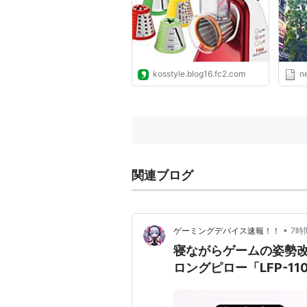
紹介
ード
kosstyle.blog16.fc2.com
n
関連ブログ
•
ゲーミングデバイス速報！！
7時
寝ながらゲームの姿勢
ロングピロー「LFP-11