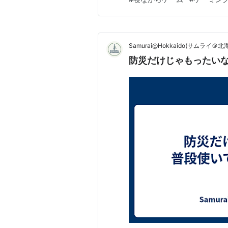
ピロー「LFP-110-GY」の
さ調整で自分好みのフィ…
Samurai@Hokkaido(サムライ＠北
防災だけじゃもったい