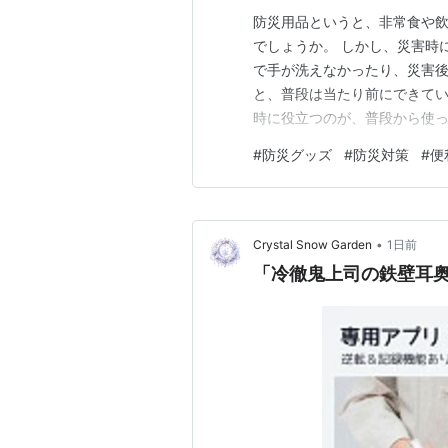
防災用品というと、非常食や
でしょうか。 しかし、災害時
で手が洗えなかったり、災害
と、普段は当たり前にできてい
時に役立つのが、普段から使っ
るものを選んでおけば、「使
#
防災グッズ
#
防災対策
#
便
う時にも慌てず活用できます。
立つおすすめの掃除・衛生グッ
•
Crystal Snow Garden
1日前
「冷徹鬼上司の鉄壁耳