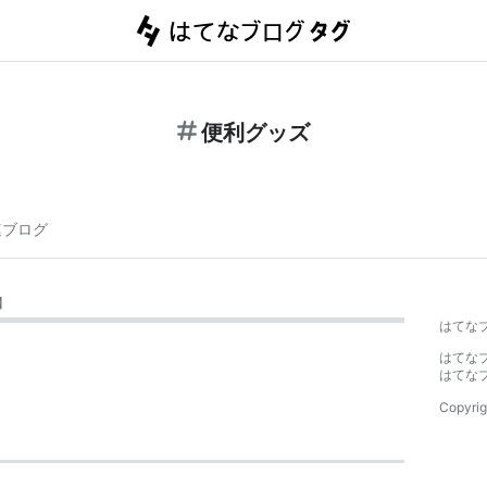
便利グッズ
連ブログ
】
はてな
はてな
はてな
Copyrig