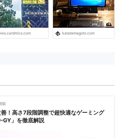
します。 - クレジットカ
の読みもの
ews.cardmics.com
katatemagoto.com
間前
改善！高さ7段階調整で超快適なゲーミング
0-GY」を徹底解説