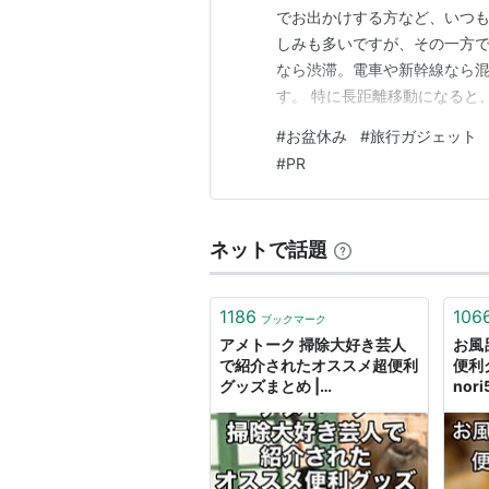
でお出かけする方など、いつも
しみも多いですが、その一方で
なら渋滞。電車や新幹線なら
す。 特に長距離移動になると
で体が疲れたり、荷物の中でケ
#
お盆休み
#
旅行ガジェット
ると、せっかくの旅行や帰省も
#
PR
「これ持ってきておけばよかっ
ネットで話題
1186
106
ブックマーク
アメトーク 掃除大好き芸人
お風
で紹介されたオススメ超便利
便利
グッズまとめ |
nori
nori510.com