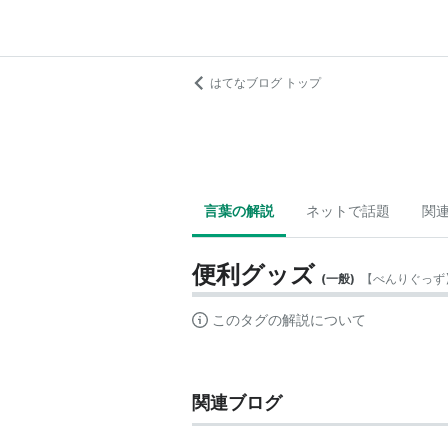
はてなブログ トップ
言葉の解説
ネットで話題
関
便利グッズ
(
一般
)
【
べんりぐっず
このタグの解説について
関連ブログ