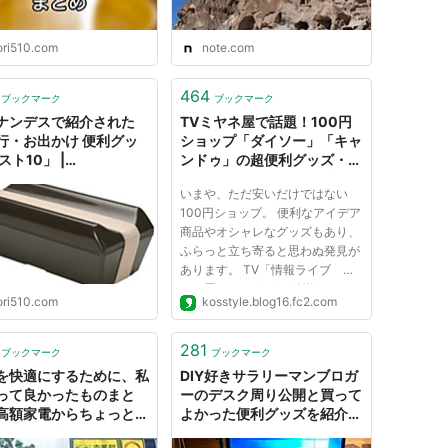
ori510.com
note.com
464
ブックマーク
ブックマーク
ナンデスで紹介された
TVミヤネ屋で話題！100円
行・お出かけ 便利グッ
ショップ「ダイソー」「キャ
スト10」 |
ンドゥ」の超便利グッズ・ベ
510.com
スト10 - ライフハックブロ
いまや、ただ安いだけではない
グKo's Style
100円ショップ。 便利なアイデア
商品やオシャレなグッズもあり、
ふらっと立ち寄ると思わぬ発見が
あります。 TV「情報ライブ ミ
ヤネ屋」2013/10/11放送で、100
ori510.com
kosstyle.blog16.fc2.com
円ショップ「ダイソー」と「キャ
ンドゥ」について、それぞれのオ
ススメ商品ベスト5を紹介してい
281
ブックマーク
ブックマーク
たとの情報がありました（Mさ
を快適にするために、私
DIY好きサラリーマンブロガ
ん、...
って良かったものまと
ーのデスク周り公開と買って
高額家電からちょっとし
よかった便利グッズを紹介し
らしの便利グッズまでを
ます。