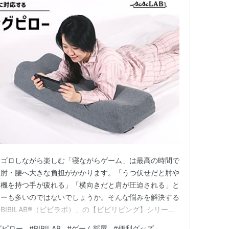
ロゴロしながら楽しむ「寝ながらゲーム」は最高の時間で
・肘・腰へ大きな負担がかかります。「うつ伏せだと肘や
ム機を持つ手が疲れる」「横向きだと肩が圧迫される」と
マーも多いのではないでしょうか。そんな悩みを解決する
IBILAB®（ビビラボ）」の【ビビリビング】シリーズ
グピロー LFP-110-GY』です。 ゲーミングロング
グピロー
#
BIBILAB
#
ゲーム部屋
#
便利グッズ