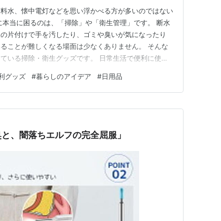
飲料水、懐中電灯などを思い浮かべる方が多いのではない
に本当に困るのは、「掃除」や「衛生管理」です。 断水
後の片付けで手を汚したり、ゴミや臭いが気になったり
ることが難しくなる場面は少なくありません。 そんな
ている掃除・衛生グッズです。 日常生活で便利に使え
わないまま保管して終わり」ということもなく、いざとい
利グッズ
#
暮らしのアイデア
#
日用品
 今回は、毎日の暮らしを快適にしながら、防災にも役
ズを７つご紹介します。 ・…
奥と、闇落ちエルフの完全屈服」