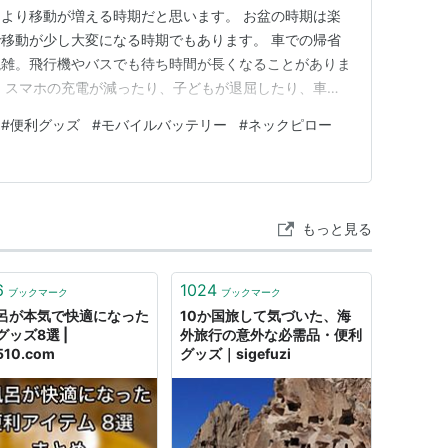
より移動が増える時期だと思います。 お盆の時期は楽
移動が少し大変になる時期でもあります。 車での帰省
混雑。飛行機やバスでも待ち時間が長くなることがありま
、スマホの充電が減ったり、子どもが退屈したり、車内
ーブルが見つからなかったり。 小さな不便が積み重な
#
便利グッズ
#
モバイルバッテリー
#
ネックピロー
少し疲れてしまいます。 私自身も、長距離移動の時は
た」と思うことがよくありま…
もっと見る
6
1024
ブックマーク
ブックマーク
呂が本気で快適になった
10か国旅して気づいた、海
グッズ8選 |
外旅行の意外な必需品・便利
510.com
グッズ｜sigefuzi