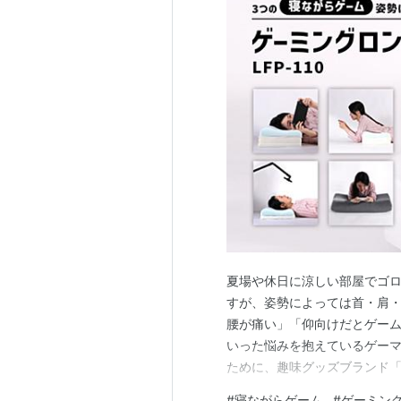
夏場や休日に涼しい部屋でゴ
すが、姿勢によっては首・肩
腰が痛い」「仰向けだとゲー
いった悩みを抱えているゲー
ために、趣味グッズブランド「B
から登場したのが『ゲーミングロン
#
寝ながらゲーム
#
ゲーミン