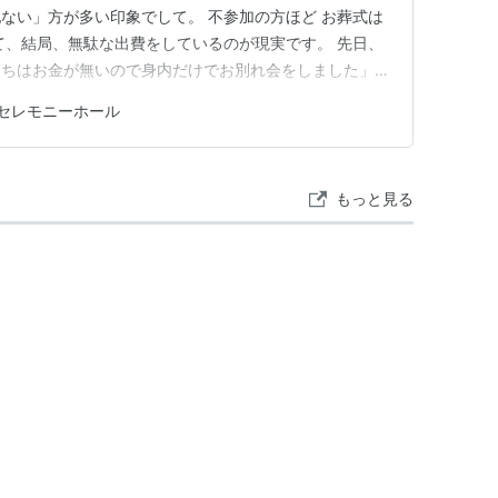
ない」方が多い印象でして。 不参加の方ほど お葬式は
て、結局、無駄な出費をしているのが現実です。 先日、
うちはお金が無いので身内だけでお別れ会をしました」と
細を見せてもらい、ひざから崩れ落ちそうでした。 お
セレモニーホール
無い）70万円って！ 流山市民の方なら見聞きした方が
です。 ちなみに、家…
もっと見る