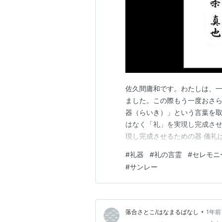
佐久間庸和です。わたしは、
ました。この際もう一度おさ
器（らいき）」という言葉を
はなく「礼」を実現し完成させ
現し完成させるための器 儀礼
あって初めて完成します。も
#
礼器
#
礼の言霊
#
セレモニ
閣・三礼庵）は、故人や遺族
#
サンレー
しての役割を担うものです。も
•
落合さとこ/はなまるばなし
1年前