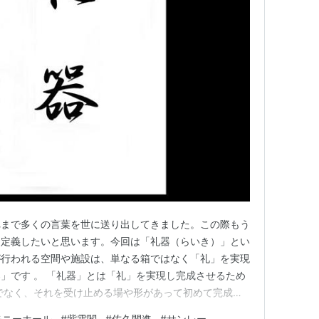
れまで多くの言葉を世に送り出してきました。この際もう
を定義したいと思います。今回は「礼器（らいき）」とい
が行われる空間や施設は、単なる箱ではなく「礼」を実現
」です 。 「礼器」とは「礼」を実現し完成させるため
でなく、それを受け止める場や形があって初めて完成し
るわが社のセレモニーホール（紫雲閣・三礼庵）は、故人
モニーホール
#
紫雲閣
#
佐久間進
#
サンレー