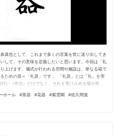
一条真也として、これまで多くの言葉を世に送り出してき
らいして、その意味を定義したいと思います。今回は「礼
取り上げます。儀式が行われる空間や施設は、単なる箱で
るための器＝「礼器」です 。 「礼器」とは「礼」を実
は行い（作法）だけでなく、それを受け止める場や形が
うすぐ１００店となるわが社のセレモニーホール（紫雲
ーホール
#
茶器
#
花器
#
紫雲閣
#
佐久間進
の想いを受け止め、儀礼を成り立たせるための「礼器」と
ともと「礼器」は、儒教儀礼…