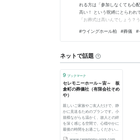
れる方は「参加しなくても心配
高い！ という呪縛にとらわれ
「お葬式は高いんでしょう？
いう方から、かかった費用と明
#
ウイングホール柏
#
葬儀
#
別れ会だけで（食事も返礼品も
多いであろう大手互助会の施行
ネットで話題
9
ブックマーク
セレモニーホール～宙～ 板
倉町の葬儀社（有限会社そめ
や）
親しいご家族やご友人だけで、静
かに見送るためのプランです。小
規模ながらも温かく、故人との絆
を深く感じる空間で、心穏やかに
最後の時間をお過ごしください。
当葬儀場は、大切な方とのお別れ
www.ceremony-sora.com