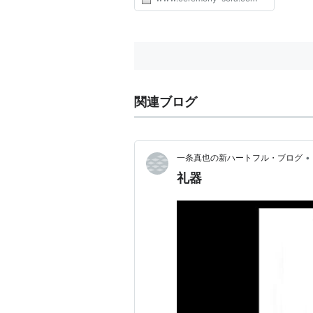
を心穏やかに迎えていただくため
の空間をご提供しております。皆
さまのご要望にお応えできるよ
う、厳粛でありながら温かな雰...
関連ブログ
•
一条真也の新ハートフル・ブログ
礼器