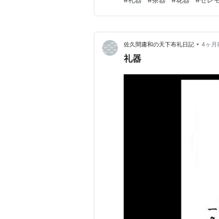
や遺族の想いを受け止め、儀
です。もともと「礼器」は、儒
•
佐久間庸和の天下布礼日記
4ヶ月
礼器