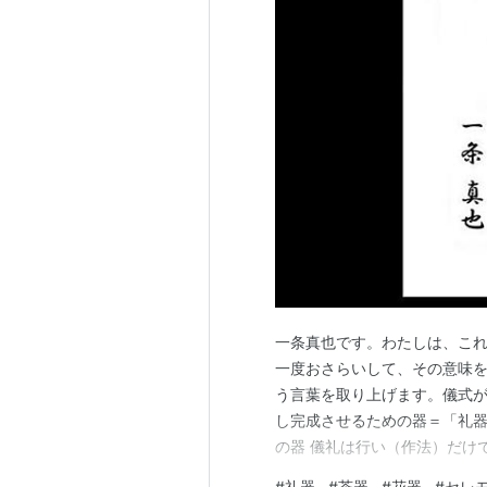
一条真也です。わたしは、こ
一度おさらいして、その意味
う言葉を取り上げます。儀式
し完成させるための器＝「礼器
の器 儀礼は行い（作法）だけ
ます。もうすぐ１００店とな
#
礼器
#
茶器
#
花器
#
セレ