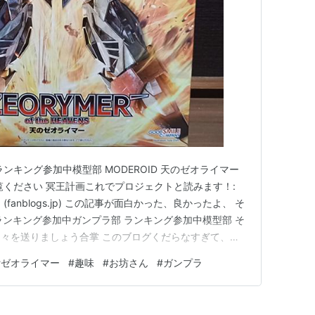
ンキング参加中模型部 MODEROID 天のゼオライマー
覧ください 冥王計画これでプロジェクトと読みます！:
anblogs.jp) この記事が面白かった、良かったよ、 そ
ランキング参加中ガンプラ部 ランキング参加中模型部 そ
々を送りましょう合掌 このブログくだらなすぎて、も
、終活のこと知りたいんです。そんな方はこちらもお越し
#
ゼオライマー
#
趣味
#
お坊さん
#
ガンプラ
１級葬祭ディレクター僧侶の終活のお供」