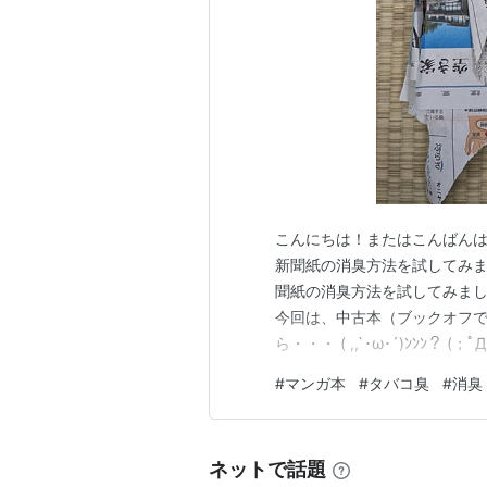
こんにちは！またはこんばんは！
新聞紙の消臭方法を試してみま
聞紙の消臭方法を試してみまし
今回は、中古本（ブックオフ
ら・・・ ( ,,`･ω･´)ﾝﾝﾝ
たですが、家帰って改めてパラパラ
#
マンガ本
#
タバコ臭
#
消臭
コのヤニの臭いが臭う本でした・
色…
ネットで話題