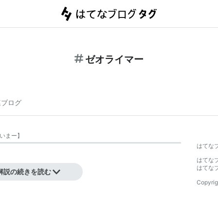
ゼオライマー
連ブログ
いまー
】
はてな
はてな
はてな
解説の続きを読む
Copyrig