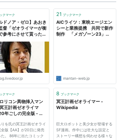
21
ックマーク
ブックマーク
ルドノア・ゼロ】あおき
AICライツ：東映エージエン
監督「ゼオライマーが衝
シーと業務提携 共同で新作
で参考にさせて貰った」
制作 「メガゾーン23」
クール目の最終回に向け
「ゼオライマー」「ダンガイ
きなバトルシーンがあ
オー」「天地無用」も -
「2クール目は現在シナ
MANTANWEB（まんたんウ
構想中」 : ろぼ速VIP
ェブ）
og.livedoor.jp
mantan-web.jp
8
ックマーク
ブックマーク
Fロリコン異物挿入マン
冥王計画ゼオライマー -
 冥王計画ゼオライマ
Wikipedia
20年ごしの完全版 - ア
log
もりを氏の冥王計画ゼオライ
巨大ロボットと美少女が登場する
全版【AA】が20日に発売
SF漫画。作中には壮大な設定と
た。 86年に出たコミック
ストーリー構想を伺わせる様々な