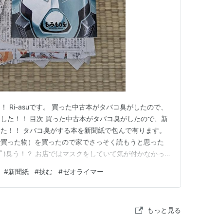
 Ri-asuです。 買った中古本がタバコ臭がしたので、
した！！ 目次 買った中古本がタバコ臭がしたので、新
た！！ タバコ臭がする本を新聞紙で包んで有ります。
で買った物）を買ったので家でさっそく読もうと思った
？ (；ﾟДﾟ)臭う！？ お店ではマスクをしていて気が付かなかっ
とめくったら‥ ごほぉΣ(ﾟДﾟ)ゲホゲホΣ(ﾟДﾟ) タバ
#
新聞紙
#
挟む
#
ゼオライマー
・・(;^ω^)どうしよう？ そこでネットで調べたら、
もっと見る