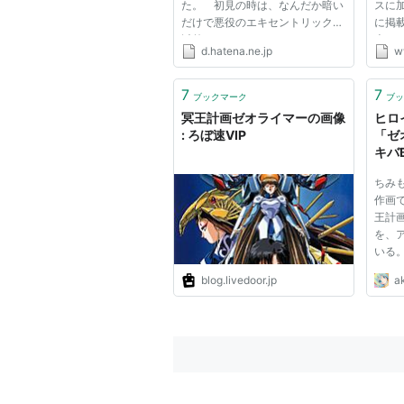
た。 初見の時は、なんだか暗い
スに加
だけで悪役のエキセントリックさ
に掲
以外にウリのないアニメだなぁと
本み
d.hatena.ne.jp
w
思った程度だったが（僕は基本的
アク
にアニメを見る才能や教養がまっ
えつ
たくかけている人間である。許さ
ビで
7
7
ブックマーク
ブッ
れたし）、今みると、さすがに...
ボ』
冥王計画ゼオライマーの画像
ヒロ
極の作.
: ろぼ速VIP
「ゼ
キバB
ちみ
作画で
王計
を、
いる
ロリ
blog.livedoor.jp
ak
ライ
当な
ック
は、D
がSF..