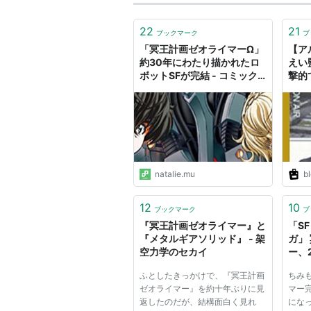
22
21
ブックマーク
ブ
「冥王計画ゼオライマーΩ」
【ア
約30年にわたり描かれたロ
えい
ボットSFが完結 - コミック
撃的
ナタリー
「1
て大
る」
リオを
natalie.mu
bl
12
10
ブックマーク
ブ
『冥王計画ゼオライマー』と
「S
『メタルギアソリッド』 - 架
ガ」
空力学のセカイ
ー、
キバB
ふとしたきっかけで、『冥王計画
ちみ
ゼオライマー』を約十年ぶりに見
マー完
返したのだが、結構面白く見れ
になっ