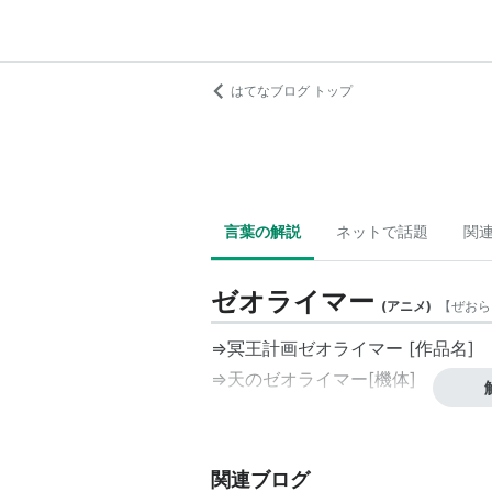
はてなブログ トップ
言葉の解説
ネットで話題
関
ゼオライマー
(
アニメ
)
【
ぜおら
⇒冥王計画ゼオライマー [作品名]
⇒天のゼオライマー[機体]
関連ブログ