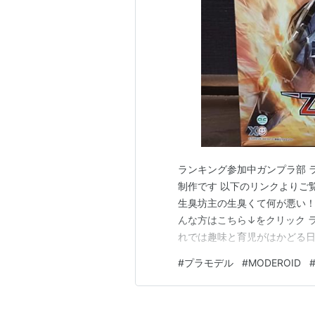
ランキング参加中ガンプラ部 ラ
制作です 以下のリンクよりご
生臭坊主の生臭くて何が悪い！ (f
んな方はこちら↓をクリック 
れでは趣味と育児がはかどる日
っと真面目にお坊さんやお寺
#
プラモデル
#
MODEROID
いただけると有難いです。「
https://www.syuu…