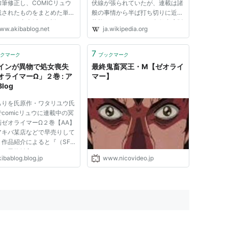
筆修正し、COMICリュウ
伏線が張られていたが、連載は諸
載されたものをまとめた単行
般の事情から半ば打ち切りに近い
たいで、裏表紙は伝説のメカ
状態で終了している。久保書店版
ww.akibablog.net
ja.wikipedia.org
ションが大量の加筆修正を加
の単行本化に当たっては、連載時
いに完結！となっていて、オ
後期の伏線などは削除されたほ
は『コミック史上最強のロ
か、最初期の連載部分の一部は完
7
クマーク
ブックマーク
・『メカニック+美少女 究
全に変更されている。 1988年か
インが異物で処女喪失
最終鬼畜冥王・M【ゼオライ
..
ら...
オライマーΩ」２巻 : ア
マー】
log
もりを氏原作・ワタリユウ氏
comicリュウに連載中の冥
画ゼオライマーΩ２巻【AA】
アキバ某店などで早売りして
。作品紹介によると『（SF
コン異物挿入マンガの）ゼオ
ibablog.blog.jp
www.nicovideo.jp
マーの25年後を舞台にした正
る続編』。 もともとのコミ
ス『冥王計画ゼオライマー』
ODO-JINXさんの一言紹介
.