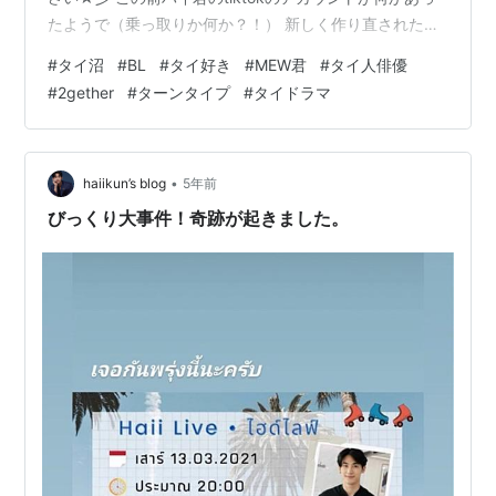
たようで（乗っ取りか何か？！） 新しく作り直されたよ
うですね。 インスタのストーリでもお知らせしていまし
#
タイ沼
#
BL
#
タイ好き
#
MEW君
#
タイ人俳優
た！ 私も、さっそくハイ君の新しいTiktokアカウントフ
#
2gether
#
ターンタイプ
#
タイドラマ
ォローするついでに 動画見て癒されようと思って色々、
見てました💗(^^♪ 今、Tiktokで大流行 『１２３、ニャ
ン、ありがとう～』知ってますか！？ あの音源で可愛く
踊る動画が 社会現象のように世界中で流行…
•
haiikun’s blog
5年前
びっくり大事件！奇跡が起きました。