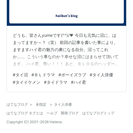
どうも、皆さんyumeです(^^)/💗 今日も元気に沼に、は
まってますか～？（笑） 前回の記事を書いた事により、
ますますハイ君の魅力の虜になる自分。沼ってこれ
か.....。こういう事なのか？幸せな沼にはまらせて頂いて
ます。 ハイ君、尊い！！！ あと、ＢＬＯＧのヘッダーを
作成してみました♪ せっかくなので、ハイ君の画像を💛
#
タイ沼
#
ＢＬドラマ
#
ボーイズラブ
#
タイ人俳優
今回は、ハイ君の出演作品を紹介したいと思います。 前
#
タイイケメン
#
タイドラマ
#
ハイ君
回でもお世話になったタイ人の友人に、一通り、動画を
送ってもらいましたので 貼り付けちゃいます～💛(^^)/ ハ
イ君を好きな方、タイのＢＬ好きな方、今日も一緒にキ
はてなブログ
>
未指定
>
タイ人俳優
ュンキュンしましょう！ ①น้องใหม่ร้ายบริสุทธ…
はてなブログ タグとは
ヘルプ
開発ブログ
はてなブログトップ
Copyright (C) 2001-
2026
Hatena.