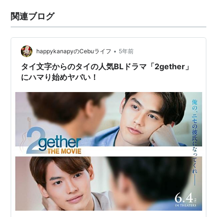
関連ブログ
•
happykanapyのCebuライフ
5年前
タイ文字からのタイの人気BLドラマ「2gether」
にハマり始めヤバい！