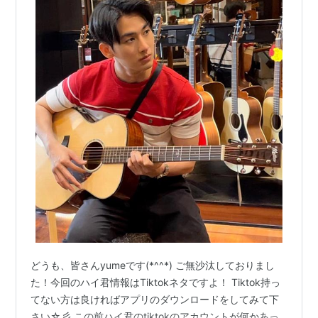
どうも、皆さんyumeです(*^^*) ご無沙汰しておりまし
た！今回のハイ君情報はTiktokネタですよ！ Tiktok持っ
てない方は良ければアプリのダウンロードをしてみて下
さい☆彡 この前ハイ君のtiktokのアカウントが何かあっ