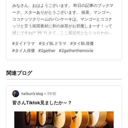
みなさん、おはようございます。 昨日の記事のブックマ
ーク、スターありがとうございます。 抹茶、マンゴー、
ココナッツクリームのパンケーキは、マンゴーとココナ
ッツと言う南国素材に和の抹茶がお邪魔しまーす！って
感じですね(*´艸`*) さて、ここ最近何となくコロナの状
況が良くなってきているような感じが私の周りではしま
#
タイドラマ #タイBLドラマ #タイBL俳優
す。 実は、私の今のビザの延長期間があと残り１年しか
#
タイ人俳優
#
2gether
#
2getherthemovie
ありません。 そんなわけで、いよいよ次の移住先を探す
ことが現実味を帯びて来ています。 私の中ではマレーシ
アが可能性として一番高かったんです。 ですが、長期滞
関連ブログ
在できるMM2Hというビザの改訂があり条件が爆上がり
してしまい、すぐの取得が無理…
•
haiikun’s blog
5年前
皆さんTiktok見ましたか～？