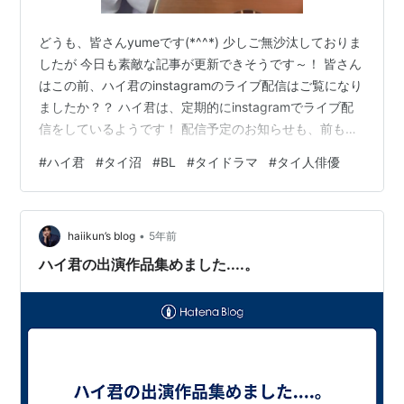
どうも、皆さんyumeです(*^^*) 少しご無沙汰しておりま
したが 今日も素敵な記事が更新できそうです～！ 皆さん
はこの前、ハイ君のinstagramのライブ配信はご覧になり
ましたか？？ ハイ君は、定期的にinstagramでライブ配
信をしているようです！ 配信予定のお知らせも、前もっ
てお知らせしてくれています。 前回のライブ配信の内容
#
ハイ君
#
タイ沼
#
BL
#
タイドラマ
#
タイ人俳優
を簡単に、紹介したいと思っています♪ なぜなら、日本の
話題を話しているところがあるので！！！ びっくり
～！！ やっぱり日本好きなんだ！( *´艸｀) きゃ～！ハイ
•
君、また今度日本に来るのかな？ いつか会えたりしない
haiikun’s blog
5年前
かな？ と興奮してしまう始末....。（笑） …
ハイ君の出演作品集めました....。