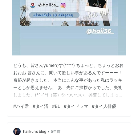
どうも、皆さんyumeです(*^^*) ちょっと、ちょっとおお
おおお 皆さんに、聞いて欲しい事があるんですーーー！
奇跡が起きました。 本当にこんな事があった私はラッキ
ーとしか思えません。 あ、先にご挨拶からでした、失礼
しました。(*^-^*)（笑）💦 ついつい、興奮してしまっ
た。。。 皆さん、お元気でしたか？！いかがお過ごしで
#
ハイ君
#
タイ沼
#
BL
#
タイドラマ
#
タイ人俳優
したか？ 私はテレワークに追われていたりと、いつもに
増して 忙しい日々が続いていました。(´;ω;｀) そんな
中、ハイ君がライブの予告をしてくれていて..... 飛び跳ね
•
ました♪救いですね...。 ハイ君、ありがとう～💛(笑) しっ
haiikun’s blog
5年前