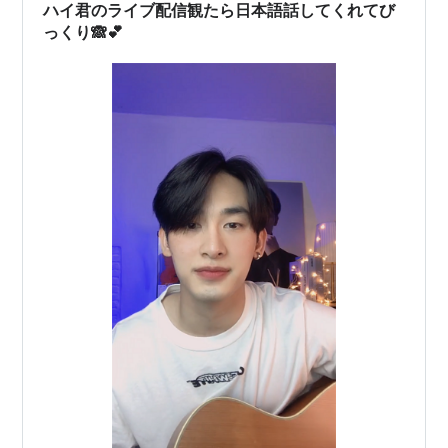
かり、ハイ君に癒されました！！！！！ …
ハイ君のライブ配信観たら日本語話してくれてび
っくり🙈💕