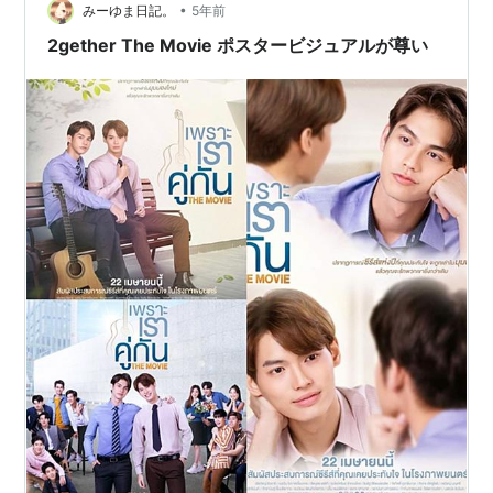
•
マとは違った描写で楽しめる ②登場人物の今を幸せな気
みーゆま日記。
5年前
持ちで見られる ③笑いあり、…
2gether The Movie ポスタービジュアルが尊い