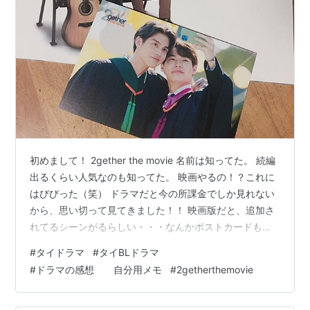
初めまして！ 2gether the movie 名前は知ってた。 続編
出るくらい人気なのも知ってた。 映画やるの！？これに
はびびった（笑） ドラマだと今の所課金でしか見れない
から、思い切って見てきました！！ 映画版だと、追加さ
れてるシーンがるらしい・・・なんかポストカードもら
えた！(*^◯^*) 映画が始まって、最初はメインキャスト
#
タイドラマ
#
タイBLドラマ
二人の挨拶？から始まる。 なんか可愛かった。 すごい見
#
ドラマの感想 自分用メモ
#
2getherthemovie
たことあるな〜って思ってたの。 youtubeでタイドラマ
見るときのCMで出てくるジュースのCMの子達では？？
ってなった あってるかな？ カオタンくん目当てで見に行