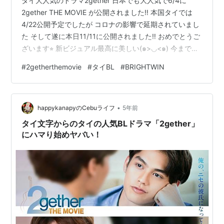
タイ大人気のドラマ2gether 日本でも大人気で6/4に
2gether THE MOVIE が公開されました‼︎ 本国タイでは
4/22公開予定でしたが コロナの影響で延期されていまし
た そして遂に本日11/11に公開されました‼︎ おめでとうご
ざいます⭐︎ 新ビジュアル最高に美しい(๑>◡<๑) 今までの
ポスターを揃えてみました どれも尊くて素敵です♪ 今回
#
2getherthemovie
#
タイBL
#
BRIGHTWIN
の新ビジュアルイラスト⭐︎ 下描き 線画 ベースカラー カラ
ー 色トレス、仕上げ 文字入れ 背景、完成⭐︎ 昨日は
2gether THE MOVIEプレミア上映もあり 久しぶりの
•
2getherメンバー勢揃いで感極まりました‼︎ 久しぶり…
happykanapyのCebuライフ
5年前
タイ文字からのタイの人気BLドラマ「2gether」
にハマり始めヤバい！