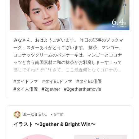
みなさん、おはようございます。 昨日の記事のブックマ
ーク、スターありがとうございます。 抹茶、マンゴー、
ココナッツクリームのパンケーキは、マンゴーとココナ
ッツと言う南国素材に和の抹茶がお邪魔しまーす！って
感じですね(*´艸`*) さて、ここ最近何となくコロナの状
況が良くなってきているような感じが私の周りではしま
#
タイドラマ #タイBLドラマ #タイBL俳優
す。 実は、私の今のビザの延長期間があと残り１年しか
#
タイ人俳優
#
2gether
#
2getherthemovie
ありません。 そんなわけで、いよいよ次の移住先を探す
ことが現実味を帯びて来ています。 私の中ではマレーシ
アが可能性として一番高かったんです。 ですが、長期滞
在できるMM2Hというビザの改訂があり条件が爆上がり
•
みーゆま日記。
5年前
してしまい、すぐの取得が無理…
イラスト 〜2gether & Bright Win〜