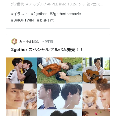
第7世代 ★アップル / APPLE iPad 10.2インチ 第7世代
Wi-Fi 128GB 2019年秋モデル MW792J/A [ゴールド]
#
イラスト
#
2gether
#
2getherthemovie
【タブレットPC】【送料無料】 楽天で購入 Apple pencil
#
BRIGHTWIN
#
ibisPaint
第1世代 【メール便】アップル ペンシル Apple Pencil
MK0C2J/A 第1世代 楽天で購入 ① 2gether 第…
•
みーゆま日記。
5年前
2gether スペシャル アルバム発売！！