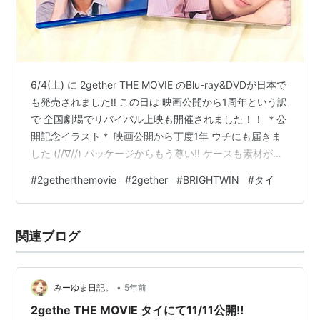
6/4(土) に 2gether THE MOVIE のBlu-ray&DVDが日本で
も発売されました‼︎ この日は 映画公開から1周年という訳
で 全国劇場でリバイバル上映も開催されました！！ ＊公
開記念イラスト＊ 映画公開から丁度1年 ウチにも届きま
した (//∇//) パッケージからもう尊い‼︎ ケースも素材がと
ても良いです ♪ 裏面も新婚感溢れるあの大好きなシーン
#
2getherthemovie
#
2gether
#
BRIGHTWIN
#
タイ
見れば見るほど作も綺麗だし 勿論、2人も綺麗... Blu-ray
はこのようになってます＊ どこを切り取っても 「綺麗」
が溢れています (◞‸◟) そして！！ フォトブックレット 16
関連ブログ
ページとなっていますが これだけでも購入す…
•
みーゆま日記。
5年前
2gethe THE MOVIE タイにて11/11公開‼︎