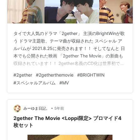
タイで大人気のドラマ「2gether」 主演のBrightWinが歌
う ドラマ主題歌、テーマ曲が収録された スペシャル ア
ルバムが 2021.8.25に発売されます！！ そしてなんと 日
本でも公開された映画 「2gether The Movie」の新曲も
収録されています！！ 2gether名義のCD化は世界初です
＾＾ 「2gether」とともに歩んできたテーマ曲の数々全7
#
2gether
#
2getherthemovie
#
BRIGHTWIN
曲 どの曲も2getherにとって欠かせない大切な曲ばかり
#
スペシャルアルバム
#
MV
です そしてそのMUSIC VIDEOも7曲収録されており これ
だけでも充分な内容ですが 今回のスペシャル アルバムは
更に凄いのです！ 今回のスペシャル アルバムのポ…
•
みーゆま日記。
5年前
2gether The Movie <Loppi限定> ブロマイド4
枚セット