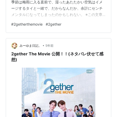
季節は梅雨に入る直前で、湿ったあたたかい空気はイメ
ージするタイと一緒で、だからなんだか、余計にセンチ
メンタルになってしまったのかもしれない。 ※この文章
を書き始めた公開初日から10日後、6月14日に関東地方
#
2getherthemovie
#
2gether
梅雨入りが発表されていますね※ youtu.be これは、今年
の3月という中途半端な時期にはじめて2getherを観た
（Bright&Winという運命のシンメと、コロナ禍の事情が
•
入り組んだ2getherという特殊な世界的ウェーブに）、あ
みーゆま日記。
5年前
まり大きな思い入れのないおたくの見地からお送りする
2gether The Movie 公開！！(ネタバレ伏せて感
映画2…
想)