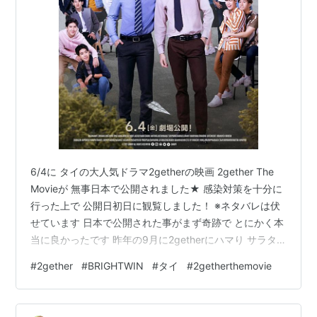
6/4に タイの大人気ドラマ2getherの映画 2gether The
Movieが 無事日本で公開されました★ 感染対策を十分に
行った上で 公開日初日に観覧しました！ ※ネタバレは伏
せています 日本で公開された事がまず奇跡で とにかく本
当に良かったです 昨年の9月に2getherにハマり サラタ
イの2人をまた観ることが出来て まさか日本の大画面で
#
2gether
#
BRIGHTWIN
#
タイ
#
2getherthemovie
観られるなんて 夢にも思ってなくて 感動そのものだし、
本当に幸せでした (◞‸◟) 今回はネタバレを含まずに感想を
3つと 購入したグッズ紹介をしたいと思います！ ①ドラ