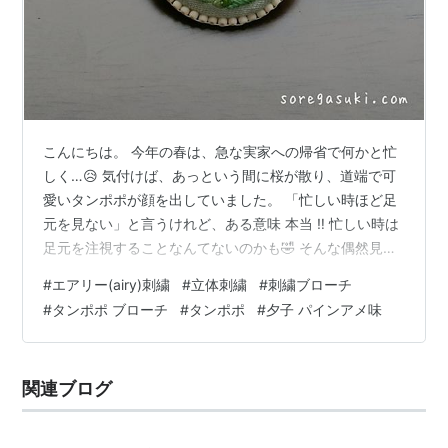
こんにちは。 今年の春は、急な実家への帰省で何かと忙
しく…😥 気付けば、あっという間に桜が散り、道端で可
愛いタンポポが顔を出していました。 「忙しい時ほど足
元を見ない」と言うけれど、ある意味 本当 ‼ 忙しい時は
足元を注視することなんてないのかも🤣 そんな偶然見つ
けた、可愛い『タンポポ』のエアリー(airy)刺繍を刺して
#
エアリー(airy)刺繍
#
立体刺繍
#
刺繍ブローチ
みました♪ 今回は、鮮やかな黄色の『タンポポ ブロー
#
タンポポ ブローチ
#
タンポポ
#
夕子 パインアメ味
チ』をご紹介します。 ※「エアリー(airy)刺繍」について
はこちらをご覧ください。
関連ブログ