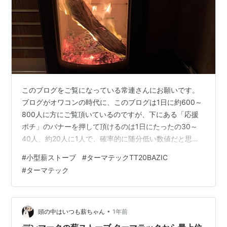
このブログをご覧になっている常連さんにお願いです。
ブログがオワコンの時代に、このブログは1日に約600～
800人に方にご覧頂いているのですが、下にある「応援
ポチ」のバナーを押して頂けるのは1日にたったの30～
40人、約20人に1人で、確率的に随分低い数値だと思い
ます。 ブログに不慣れな方に「応援ポチ」をお願いする
#
小型薪ストーブ
#
ターマテックTT20BAZIC
のは無理があると思うので、せめて常連さんだけでも
#
ターマテック
「応援ポチ」のクリックを1日1回して頂ければと思いま
す。 この1日1回の「応援ポチ」がブログを継続する意思
に繋がります。 ⇩⇩⇩⇩⇩ はじまり、はじまり ⇩⇩⇩⇩⇩
小型薪ストーブ用の短い薪が底をついてきた。 長い薪
•
頭の中はいつも薪ちゃん
1年前
（40cmのレギュラ…