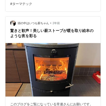
のは無理があると思うので、せめて常連さんだけでも
#
ターマテック
「応援ポチ」のクリックを1日1回して頂ければと思いま
す。 この1日1回の「応援ポチ」がブログを継続する意思
に繋がります。 ⇩⇩⇩⇩⇩ はじまり、はじまり ⇩⇩⇩⇩⇩
妻が二泊三日の出張で不在なので、寝室の薪ストーブを
•
頭の中はいつも薪ちゃん
2年前
久し振りに弄（いじ）…
驚きと歓声！美しい薪ストーブが暖を取り絵本の
ような夜を彩る
このブログをご覧になっている常連さんにお願いです。