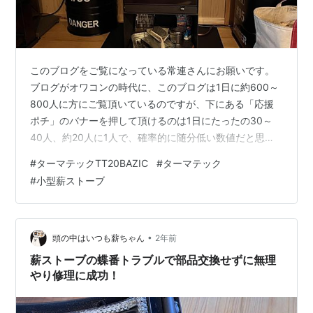
このブログをご覧になっている常連さんにお願いです。
ブログがオワコンの時代に、このブログは1日に約600～
800人に方にご覧頂いているのですが、下にある「応援
ポチ」のバナーを押して頂けるのは1日にたったの30～
40人、約20人に1人で、確率的に随分低い数値だと思い
ます。 ブログに不慣れな方に「応援ポチ」をお願いする
#
ターマテックTT20BAZIC
#
ターマテック
のは無理があると思うので、せめて常連さんだけでも
#
小型薪ストーブ
「応援ポチ」のクリックを1日1回して頂ければと思いま
す。 この1日1回の「応援ポチ」がブログを継続する意思
に繋がります。 ⇩⇩⇩⇩⇩ はじまり、はじまり ⇩⇩⇩⇩⇩
二泊三日の出張から戻り、自宅の部屋（通称事務所）に
•
頭の中はいつも薪ちゃん
2年前
入ると冷蔵庫の様に冷…
薪ストーブの蝶番トラブルで部品交換せずに無理
やり修理に成功！