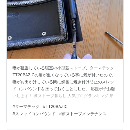
妻が担当している寝室の小型薪ストーブ、ターマテック
TT20BAZICの扉が重くなっている事に気が付いたので、
妻がお出かけしている間に蝶番に焼き付け防止のスレッ
ドコンパウンドを塗っておくことにした。 応援ポチお願
いします！ 薪ストーブ暮らし 人気ブログランキング 扉
を外して 慎重に床に置き スレッドコンパウンドを箱から
#
ターマテック
#
TT20BAZIC
取り出した。 https://amzn.to/4fFsWI8 上の蝶番と 下の
#
スレッドコンパウンド
#
薪ストーブメンテナンス
蝶番にスレッドコンパウンドを塗ってドアを元通りに挿
せばこのミッションは簡単に終了するはずだった