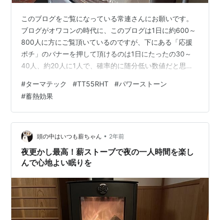
このブログをご覧になっている常連さんにお願いです。
ブログがオワコンの時代に、このブログは1日に約600～
800人に方にご覧頂いているのですが、下にある「応援
ポチ」のバナーを押して頂けるのは1日にたったの30～
40人、約20人に1人で、確率的に随分低い数値だと思い
ます。 ブログに不慣れな方に「応援ポチ」をお願いする
#
ターマテック
#
TT55RHT
#
パワーストーン
のは無理があると思うので、せめて常連さんだけでも
#
蓄熱効果
「応援ポチ」のクリックを1日1回して頂ければと思いま
す。 この1日1回の「応援ポチ」がブログを継続する意思
に繋がります。 ⇩⇩⇩⇩⇩ はじまり、はじまり ⇩⇩⇩⇩⇩
デンマークの薪ストーブ ターマテックから、いつの間に
•
頭の中はいつも薪ちゃん
2年前
やら最上位機種にな…
夜更かし最高！薪ストーブで夜の一人時間を楽し
んで心地よい眠りを