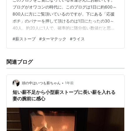
ブログがオワコンの時代に、このブログは1日に約600～
800人に方にご覧頂いているのですが、下にある「応援
ポチ」のバナーを押して頂けるのは1日にたったの30～
40人、約20人に1人で、確率的に随分低い数値だと思い
ます。 ブログに不慣れな方に「応援ポチ」をお願いする
#
薪ストーブ
#
ターマテック
#
ライス
のは無理があると思うので、せめて常連さんだけでも
「応援ポチ」のクリックを1日1回して頂ければと思いま
す。 この1日1回の「応援ポチ」がブログを継続する意思
関連ブログ
に繋がります。 ⇩⇩⇩⇩⇩ はじまり、はじまり ⇩⇩⇩⇩⇩
昨年の原木の集まりが悪かった影響で、今シーズンはメ
イン暖房の座をエアコ…
•
頭の中はいつも薪ちゃん
1年前
短い薪不足から小型薪ストーブに長い薪を入れる
妻の腕前に感心