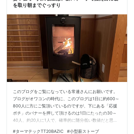
を取り朝までぐっすり
このブログをご覧になっている常連さんにお願いです。
ブログがオワコンの時代に、このブログは1日に約600～
800人に方にご覧頂いているのですが、下にある「応援
ポチ」のバナーを押して頂けるのは1日にたったの30～
40人、約20人に1人で、確率的に随分低い数値だと思い
ます。 ブログに不慣れな方に「応援ポチ」をお願いする
#
ターマテックTT20BAZIC
#
小型薪ストーブ