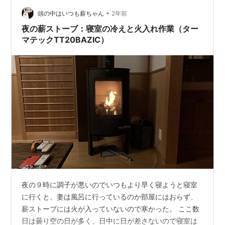
が、、、 蝶番のオス、メスがぴったりと挿さらず１cmほ
ど浮いていて、これではドアが閉まらない。 下の蝶番も
•
頭の中はいつも薪ちゃん
2年前
同様…
夜の薪ストーブ：寝室の冷えと火入れ作業（ター
マテックTT20BAZIC）
夜の９時に調子が悪いのでいつもより早く寝ようと寝室
に行くと、妻は風呂に行っているのか部屋にはおらず、
薪ストーブには火が入っていないので寒かった。 ここ数
日は曇り空の日が多く、日中に日が差さないので寝室は