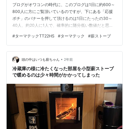
ブログがオワコンの時代に、このブログは1日に約600～
800人に方にご覧頂いているのですが、下にある「応援
ポチ」のバナーを押して頂けるのは1日にたったの30～
40人、約20人に1人で、確率的に随分低い数値だと思い
ます。 ブログに不慣れな方に「応援ポチ」をお願いする
#
ターマテックTT22HS
#
ターマテック
#
薪ストーブ
のは無理があると思うので、せめて常連さんだけでも
「応援ポチ」のクリックを1日1回して頂ければと思いま
す。 この1日1回の「応援ポチ」がブログを継続する意思
•
に繋がります。 ⇩⇩⇩⇩⇩ はじまり、はじまり ⇩⇩⇩⇩⇩
頭の中はいつも薪ちゃん
2年前
夜の６時に外から六人を招いて我が家で会議をする事と
冷蔵庫の様に冷たくなった部屋を小型薪ストーブ
なった。 寒いので１…
で暖めるのは少々時間がかかってしまった