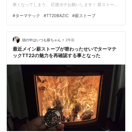
寒くなってしまう。 応援ポチお願いします！ 薪ストーブ
暮らし 人気ブログランキング 室温を確認すると約１
#
ターマテック
#
TT20BAZIC
#
薪ストーブ
０℃、寝室の薪ストーブは妻が担当しているのですが、
このまま寝るには部屋が寒すぎるので酔っぱらい状態で
薪ストーブに火を入れる事にした。 コロ薪を適当に組ん
•
で、牛乳パックに火を着けてを真ん中に投入。給気は全
頭の中はいつも薪ちゃん
2年前
開でフロントドアも半ドア状態なので、これで火が着く
最近メイン薪ストーブが替わったせいでターマテ
と思っていたら甘かった。 焚き付け材を使用…
ックTT22の魅力を再確認する事となった