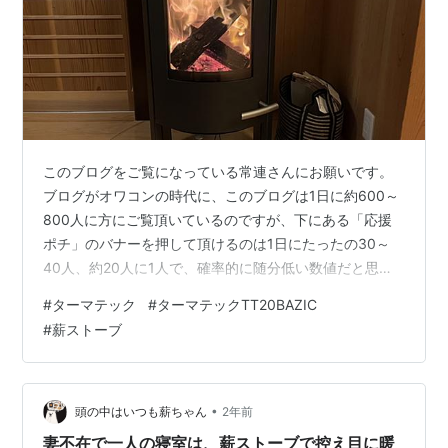
このブログをご覧になっている常連さんにお願いです。
ブログがオワコンの時代に、このブログは1日に約600～
800人に方にご覧頂いているのですが、下にある「応援
ポチ」のバナーを押して頂けるのは1日にたったの30～
40人、約20人に1人で、確率的に随分低い数値だと思い
ます。 ブログに不慣れな方に「応援ポチ」をお願いする
#
ターマテック
#
ターマテックTT20BAZIC
のは無理があると思うので、せめて常連さんだけでも
#
薪ストーブ
「応援ポチ」のクリックを1日1回して頂ければと思いま
す。 この1日1回の「応援ポチ」がブログを継続する意思
に繋がります。 ⇩⇩⇩⇩⇩ はじまり、はじまり ⇩⇩⇩⇩⇩
妻不在二日目の夜を迎えたので寝室の小型薪ストーブ、
•
頭の中はいつも薪ちゃん
2年前
ターマテックTT20…
妻不在で一人の寝室は、薪ストーブで控え目に暖