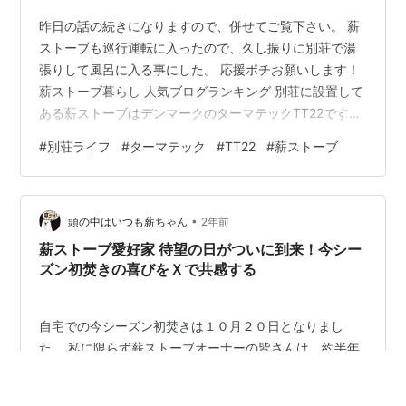
昨日の話の続きになりますので、併せてご覧下さい。 薪
ストーブも巡行運転に入ったので、久し振りに別荘で湯
張りして風呂に入る事にした。 応援ポチお願いします！
薪ストーブ暮らし 人気ブログランキング 別荘に設置して
ある薪ストーブはデンマークのターマテックTT22です
が、操作が簡単で立ち上がりが早く出力も大きいので久
#
別荘ライフ
#
ターマテック
#
TT22
#
薪ストーブ
し振りに使ったのですが改めて良いストーブだと認識す
る事となった。これは、自宅の方でメイン薪ストーブが
ドブレ760からイエルカのどんぐりに替わったから、余
•
計にそう感じたのだと思う。 別荘を手に入れて今年初め
頭の中はいつも薪ちゃん
2年前
て導入した風呂の蓋も、ごらんの通り活躍しています。
薪ストーブ愛好家 待望の日がついに到来！今シー
https://amzn.to/…
ズン初焚きの喜びをＸで共感する