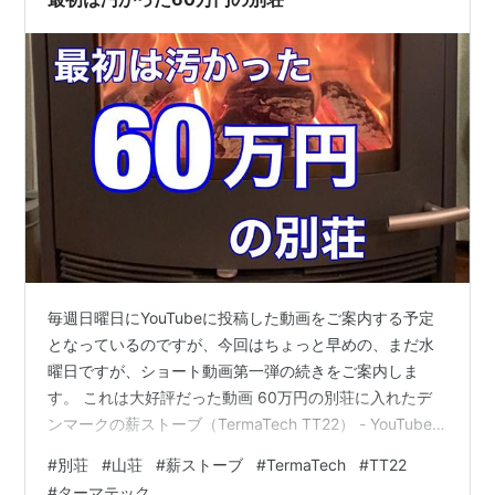
毎週日曜日にYouTubeに投稿した動画をご案内する予定
となっているのですが、今回はちょっと早めの、まだ水
曜日ですが、ショート動画第一弾の続きをご案内しま
す。 これは大好評だった動画 60万円の別荘に入れたデ
ンマークの薪ストーブ（TermaTech TT22） - YouTube
に関連したショート動画第二弾で38秒の作品になりま
#
別荘
#
山荘
#
薪ストーブ
#
TermaTech
#
TT22
す。 応援ポチお願いします！ 薪ストーブ暮らし 50代 生
#
ターマテック