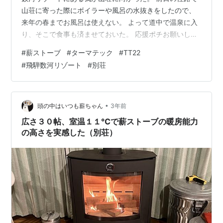
山荘に寄った際にボイラーや風呂の水抜きをしたので、
来年の春までお風呂は使えない。 よって道中で温泉に入
り、そこで食事も済ませておいた。 応援ポチお願いしま
す！ 薪ストーブ暮らし 人気ブログランキング 外気温は
#
薪ストーブ
#
ターマテック
#
TT22
２℃になっていた。 別荘に到着し室温を見ると３℃だっ
#
飛騨数河リゾート
#
別荘
た。 早速薪ストーブに火を入れる。別荘にはこの薪スト
ーブ以外に暖房器具は置いてないので、これだけが頼り
となる。 ターマテックのTT22は火の回りが早いので、あ
っという間に写真の状態となるが よく見ると火室の天井
•
頭の中はいつも薪ちゃん
3年前
は黒く、黒煙が出ている事が分…
広さ３０帖、室温１１℃で薪ストーブの暖房能力
の高さを実感した（別荘）