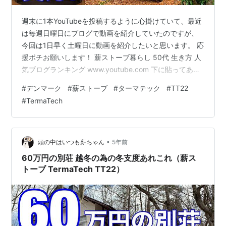
週末に1本YouTubeを投稿するように心掛けていて、最近
は毎週日曜日にブログで動画を紹介していたのですが、
今回は1日早く土曜日に動画を紹介したいと思います。 応
援ポチお願いします！ 薪ストーブ暮らし 50代 生き方 人
気ブログランキング www.youtube.com 下に貼ってあ
る、私が投稿した動画の中で一番人気の作品は、山荘を
#
デンマーク
#
薪ストーブ
#
ターマテック
#
TT22
手に入れた経緯から始まり、鋳物と鋼板の薪ストーブを
#
TermaTech
比較してどう思ったかや、実際に焚き付けから巡航運転
に至るまでの映像を12分弱に編集してあるのですが、今
回はその中から薪ストーブの性能が分かり易い約5分半を
切り抜いてまとめてみました。 この映像がターマテック
•
頭の中はいつも薪ちゃん
5年前
TT22の…
60万円の別荘 越冬の為の冬支度あれこれ（薪ス
トーブ TermaTech TT22）