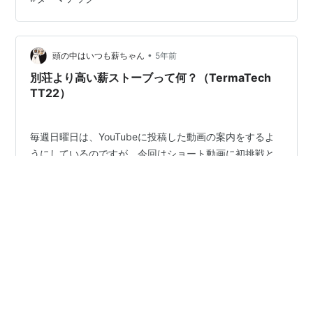
き方 人気ブログランキング www.youtube.com 私の作る
ショート動画はリズムに乗って字幕を読むようになって
いるので、まるでリズムネタの様ですが、前例の無い
100％オリジナル作品になります。 このリズ…
•
頭の中はいつも薪ちゃん
5年前
別荘より高い薪ストーブって何？（TermaTech
TT22）
毎週日曜日は、YouTubeに投稿した動画の案内をするよ
うにしているのですが、今回はショート動画に初挑戦と