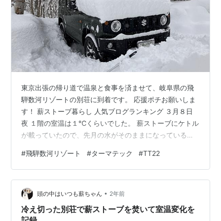
東京出張の帰り道で温泉と食事を済ませて、岐阜県の飛
騨数河リゾートの別荘に到着です。 応援ポチお願いしま
す！ 薪ストーブ暮らし 人気ブログランキング ３月８日
夜 １階の室温は１℃くらいでした。 薪ストーブにケトル
が載っていたので、先月の水がそのままになっているの
を思い出して水の入れ替えをしようとしたところ 三分の
#
飛騨数河リゾート
#
ターマテック
#
TT22
一ほどがシャーベット状になっていた。 冬季は月一で来
る程度なので、こんな感じで建物内は冷え切っていま
す。 ２階は２℃くらいでした。 寒いので、急いで薪スト
•
ーブに火を入れて 日本酒を飲んだのですが、暇なので動
頭の中はいつも薪ちゃん
2年前
画をⅩに投稿する事にした。 岐阜県の別荘に到着。室温
冷え切った別荘で薪ストーブを焚いて室温変化を
2℃なので薪ストーブと日本酒で…
記録