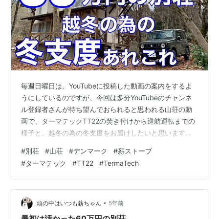
毎週日曜日は、YouTubeに投稿した動画の案内をするよ
うにしているのですが、今回は多分YouTubeのチャンネ
ル登録者さんが待ち望んでおられると思われる山荘の動
画で、ターマテックTT22の焚き付けから巡航運転までの
様子と、越冬の為の冬支度をお届けしたいと思います。
応援ポチお願いします！ 薪ストーブ暮らし 50代 生き方
#
別荘
#
山荘
#
デンマーク
#
薪ストーブ
人気ブログランキング www.youtube.com 私のYouTube
#
ターマテック
#
TT22
#
TermaTech
のチャンネル登録者さんの多くは、薪ストーブを含めた
山荘や山荘ライフに興味があって登録されている節があ
るので、本当は山荘を手に入れた時まで遡って修理の様
子などを動画化すれば良いのですが、基になる資料はブ
•
頭の中はいつも薪ちゃん
5年前
ロ…
最初は汚かった60万円の別荘