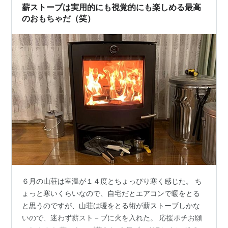
みる事にした。我が家に設置してある薪ストーブはター
薪ストーブは実用的にも視覚的にも楽しめる最高
マテックTT22HSで、別荘はターマテ…
のおもちゃだ（笑）
６月の山荘は室温が１４度とちょっぴり寒く感じた。 ち
ょっと寒いくらいなので、自宅だとエアコンで暖をとる
と思うのですが、山荘は暖をとる術が薪ストーブしかな
いので、迷わず薪スト－ブに火を入れた。 応援ポチお願