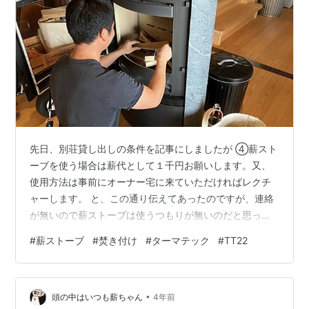
先日、別荘貸し出しの条件を記事にしましたが ④薪スト
ーブを使う場合は薪代として１千円お願いします。又、
使用方法は事前にオーナー宅に来ていただければレクチ
ャーします。 と、この通り伝えてあったのですが、連絡
が無いので薪ストーブは使うつもりが無いのだと思って
いたら、突然レクチャーを受けたいと連絡が入った。 応
#
薪ストーブ
#
焚き付け
#
ターマテック
#
TT22
援ポチお願いします！ 薪ストーブ暮らし 人気ブログラン
キング 別荘に薪は置いてあるのですが、大きな薪しかな
いので初心者には難しいと思い、細い薪を準備して渡す
•
ことにして、その細い薪を使っての焚き付けを練習して
頭の中はいつも薪ちゃん
4年前