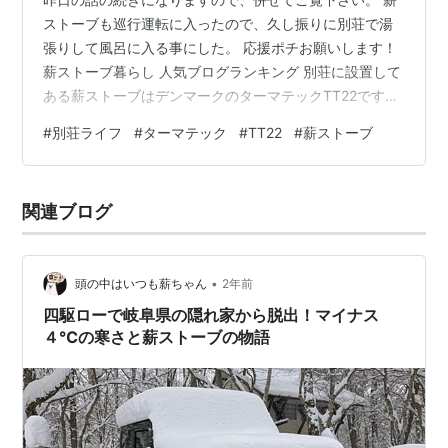
ストーブも巡行運転に入ったので、久し振りに別荘で湯
張りして風呂に入る事にした。 応援ポチお願いします！
薪ストーブ暮らし 人気ブログランキング 別荘に設置して
ある薪ストーブはデンマークのターマテックTT22です
が、操作が簡単で立ち上がりが早く出力も大きいので久
#
別荘ライフ
#
ターマテック
#
TT22
#
薪ストーブ
し振りに使ったのですが改めて良いストーブだと認識す
る事となった。これは、自宅の方でメイン薪ストーブが
ドブレ760からイエルカのどんぐりに替わったから、余
関連ブログ
計にそう感じたのだと思う。 別荘を手に入れて今年初め
て導入した風呂の蓋も、ごらんの通り活躍しています。
https://amzn.to/…
•
頭の中はいつも薪ちゃん
2年前
四駆ローで岐阜県の隠れ家から脱出！マイナス
４℃の寒さと薪ストーブの物語