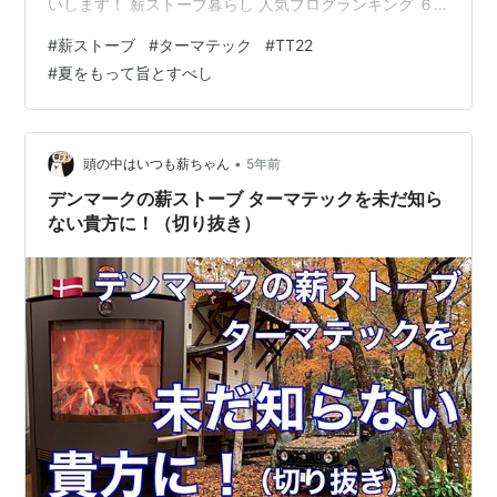
いします！ 薪ストーブ暮らし 人気ブログランキング ６
８％と先月よりも湿度が高いのは、建物の周りにある
#
薪ストーブ
#
ターマテック
#
TT22
木々に若葉が青々と茂って、日が当たらなくなったから
#
夏をもって旨とすべし
で、この山荘は本当に「夏をもって旨とすべし」で作ら
れていると思う。 屋根以外はあまり日が当たらないの
で、夏も室内は結構涼しいのである。 ガラスを久し振り
に綺麗にしたので、視覚的にも楽しめる。 薪ストーブオ
•
頭の中はいつも薪ちゃん
5年前
ーナーの中には、ガラスが汚くても気になら…
デンマークの薪ストーブ ターマテックを未だ知ら
ない貴方に！（切り抜き）