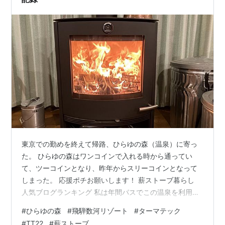
東京での勤めを終えて帰路、ひらゆの森（温泉）に寄っ
た。 ひらゆの森はワンコインで入れる時から通ってい
て、ツーコインとなり、昨年からスリーコインとなって
しまった。 応援ポチお願いします！ 薪ストーブ暮らし
人気ブログランキング 私は年間パスでこの温泉を利用し
ていたが、これも値上がりし３,６５０円から７,７００円
#
ひらゆの森
#
飛騨数河リゾート
#
ターマテック
となってしまったので、１４年間続けてきた年間パスの
#
TT22
#
薪ストーブ