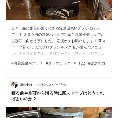
妻と一緒に別荘の近くにある流葉温泉Mプラザに行っ
て、１,３００円の温泉パックで定食と温泉を楽しんでか
ら別荘に向かう事にした。 応援ポチお願いします！ 薪ス
トーブ暮らし 人気ブログランキング 私が選んだメニュー
は生姜焼き定食です。 妻はソースかつ丼だったので１切
れ貰いました（笑）。 （ソースかつ丼は今回撮り忘れた
#
流葉温泉Mプラザ
#
ターマテック
#
TT22
#
暖房能力
ので以前の写真を使用してます） 美味しかった。 温泉で
温まってから行ったので良かったのですが、別荘の室温
は１１℃と寒かった。 直ぐに薪ストーブに火を入れた。
•
つい１週間前に別荘を大人数にお貸ししていたのです
頭の中はいつも薪ちゃん
3年前
が、「来た時よりも綺麗に」を合言葉でお貸ししたせい
寝る前や別荘から帰る時に薪ストーブはどうすれ
か、荒らされた様子は全くなく、綺…
ばよいのか？