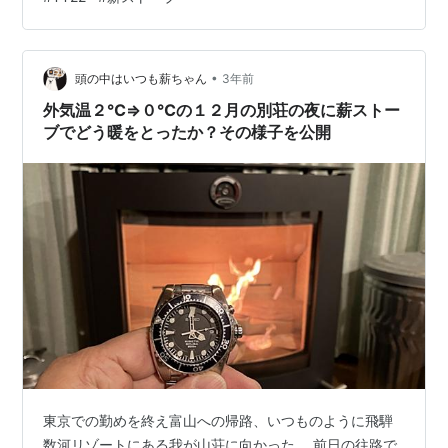
更新を先月、見合わせる事にした。 よって今回は、１回
券を買って入浴することになります。 大人１名 ７００円
です。年間パスの時はただの様な感覚で入っていました
が、今回は７００円支払っていることもあって五感で有
•
頭の中はいつも薪ちゃん
3年前
難さを感じながら温泉に入ったので、…
外気温２℃⇒０℃の１２月の別荘の夜に薪ストー
ブでどう暖をとったか？その様子を公開
東京での勤めを終え富山への帰路、いつものように飛騨
数河リゾートにある我が山荘に向かった。 前日の往路で