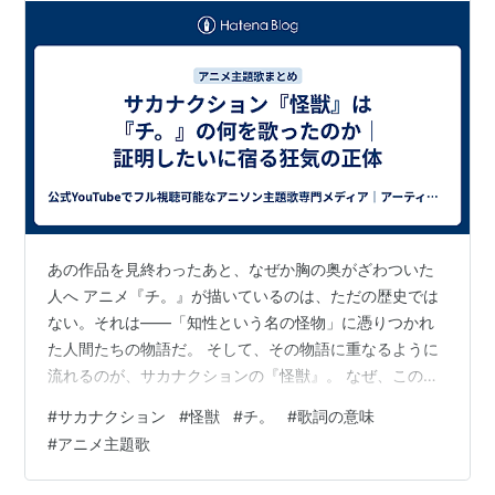
あの作品を見終わったあと、なぜか胸の奥がざわついた
人へ アニメ『チ。』が描いているのは、ただの歴史では
ない。それは――「知性という名の怪物」に憑りつかれ
た人間たちの物語だ。 そして、その物語に重なるように
流れるのが、サカナクションの『怪獣』。 なぜ、この組
み合わせはここまでしっくり来てしまうのか。 それはき
#
サカナクション
#
怪獣
#
チ。
#
歌詞の意味
っと、どちらも同じものを描いているからだ。理性では
#
アニメ主題歌
抑えきれない「衝動」――つまり、僕らの中の怪獣を。
この記事では、『怪獣』の歌詞と『チ。』の物語を重ね