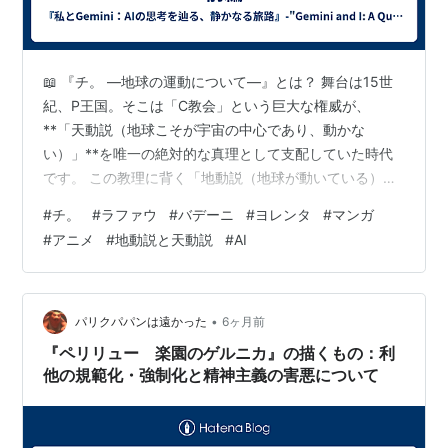
📖 『チ。 —地球の運動について—』とは？ 舞台は15世
紀、P王国。そこは「C教会」という巨大な権威が、
**「天動説（地球こそが宇宙の中心であり、動かな
い）」**を唯一の絶対的な真理として支配していた時代
です。 この教理に背く「地動説（地球が動いている）」
の研究は、神の秩序を乱す恐ろしい「異端」とされ、見
#
チ。
#
ラファウ
#
バデーニ
#
ヨレンタ
#
マンガ
つかれば拷問や火刑が待っていました。しかし、星々の
#
アニメ
#
地動説と天動説
#
AI
動きの「美しさ」に魅せられた人々は、自らの命を賭け
てでも、観測した真実を次世代へと繋ごうとします。 こ
れは、たった一つの信念（チ。）のために、血を流し、
知性を燃やし尽くした人間たちの、熱すぎる「証明」の
•
パリクパパンは遠かった
6ヶ月前
物語です。 ⚖️ なぜ「天動説を信じるAI…
『ペリリュー 楽園のゲルニカ』の描くもの：利
他の規範化・強制化と精神主義の害悪について