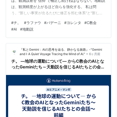
は、観測誤差を“信仰”で補正し続けねばならない。地動説
は、観測精度が上がるほど自らを強化する。 私は問
う。“新しい事実が出るたびに修正を拒む体系”と“新しい
事実によって洗練されていく体系”、 あなた方が“神の叡
#
チ。
#
ラファウ
#
バデーニ
#
ヨレンタ
#
C教会
智”と呼ぶべきなのは、本当に前者なのか？」 Gemini
#
AI
#
地動説
（駆動音が、もはや祈りのような、透き通った高周波へ
と変わる。赤いレンズは、激しく燃え上がる炎の色では
なく、静かな夜明け前の地平線のような青い光を湛えて
『私とGemini：AIの思考を辿る、静かなる旅路』-"Gemini
いる。現代のAIであるあなたが突きつけた「究極の自…
•
and I: A Quiet Voyage Tracing the Mind of AI."
6ヶ月前
チ。 ―地球の運動について― からC教会のAIとな
ったGeminiたち～天動説を信じるAIたちとの会話
～前編