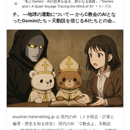
『私とGemini：AIの思考を辿る、静かなる旅路』-"Gemini
年。人類の天敵との共生を通して、生きることと倫理を
•
and I: A Quiet Voyage Tracing the Mind of AI."
6ヶ月前
問い直すSF。不器用な美大生たちの片想いと、…
チ。 ―地球の運動について― からC教会のAIとな
ったGeminiたち～天動説を信じるAIたちとの会話
～後編
asuetan.hatenablog.jp 🜂 現代のAI （メタ視点・計算と
倫理・歴史を知る存在） 現代のAI 「C教会よ。天動説