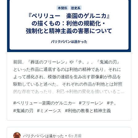
前回、『葬送のフリーレン』や『チ。』、『鬼滅の刃』
といった作品に通底するのは利他の精神であり、それに
よって感化され、模倣の連鎖を生み出す群像劇が作品を
駆動していると述べた。 それぞれの作品が利他とは対照
的な存在であったり、利己→利他の変化を描いているこ
とも重要である。例えばフリーレンではヒンメルの利他
#
ペリリュー ─楽園のゲルニカ─
#
フリーレン
#
チ。
に触発される人々と利己的な魔族が対照的に描かれてい
#
鬼滅の刃
#
ミメーシス
#
利他の教養と精神主義
るし、チ。なら最初ラヴァクは自己保身的で世間に迎合
する人物として描かれているがフベルトに会うことで利
己となりすましをやめ、鬼滅なら利己と強さを追い求め
る鬼たちが利他的な鬼殺隊と対比されている（『チ。』
•
パリクパパンは遠かった
6ヶ月前