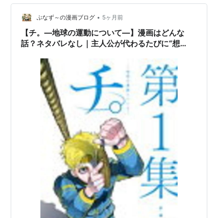
ながら、その美しくも残酷な衝動の正体を読み解いてい
く。 「証明したい」は理性じゃない――剥き出しの衝動
•
ぷなず～の漫画ブログ
5ヶ月前
だ 『怪獣』の中で何度も繰り返される言…
【チ。―地球の運動について―】漫画はどんな
話？ネタバレなし｜主人公が代わるたびに“想
い”が引き継がれていく異色の群像劇