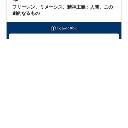
の場合、「利他」という言葉は若干語弊があるけれど…
フリーレン、ミメーシス、精神主義：人間、この
劇的なるもの
『葬送のフリーレン』という作品を考える時、その根幹
にあるのはミメーシス、つまり理屈による説諭ではな
く、「感化による模倣」とその連鎖だと書いてきた。 こ
のテーマは例えば『鬼滅の刃』でも暗示されてきたもの
であり（例えば利己的・個人主義という点で同作の鬼た
ちと魔族を類比的に考えてみてもよい）、あるいは