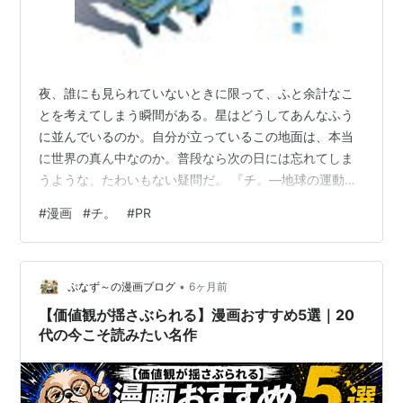
夜、誰にも見られていないときに限って、ふと余計なこ
とを考えてしまう瞬間がある。星はどうしてあんなふう
に並んでいるのか。自分が立っているこの地面は、本当
に世界の真ん中なのか。普段なら次の日には忘れてしま
うような、たわいもない疑問だ。 『チ。―地球の運動に
ついて―』は、そのたった一つの「？」を拾ってしまっ
#
漫画
#
チ。
#
PR
たせいで、人生ごと持っていかれる人間たちを描いた漫
画だ。 舞台になるのは、地動説に近づくだけで命を落と
しかねない、15世紀ヨーロッパ風の架空の国。タイトル
•
や設定だけを見ると、天文学や宗教史の知識が必要そう
ぷなず～の漫画ブログ
6ヶ月前
な、重たい作品に感じるかもしれない。実際、そう思っ
【価値観が揺さぶられる】漫画おすすめ5選｜20
て手に取らずにいた人も少なくないはずだ。 け…
代の今こそ読みたい名作