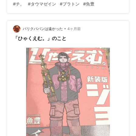
#
チ。
#
タウマゼイン
#
プラトン
#
魚豊
は死の恐怖を超えます。 作者は、この知的好奇心に「タ
ウマゼイン」というプラトン由来のコトバを充てまし
た。 生きがいというコトバには外発的に動機づけられた
•
印象があります。が、タウマゼインにはカラダの内側か
パリクパパンは遠かった
4ヶ月前
ら沸き出る熱量を感じます。そして、タウマゼインを追
「ひゃくえむ。」のこと
いかけることが「生きる」ことなんだと気づかせて…