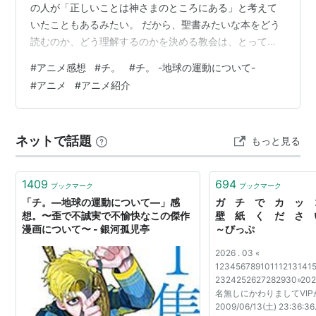
の人が「正しいことは神さまのところにある」と考えて
いたこともあるみたい。 だから、聖書みたいな本をどう
読むのか、どう理解するのかを決める教会は、とっても
大きな力を持っていたの。 「この言葉はこういう意味で
#
アニメ感想
#
チ。
#
チ。 -地球の運動について-
すよ」 「この行いは正しいですよ」 そうやって、教会は
#
アニメ
#
アニメ紹介
人々の暮らしや行動にも影響を与えていたんだね。 で、
みみみは思ったの。 「大切な本の意味を決めるって、と
っても大きな力なんだ」って。 そして時代が変わると、
ネットで話題
もっと見る
人間さんたちは少しずつ考え方を変えていったの。 「神
さまが決めたルール」だけではなく…
1409
694
ブックマーク
ブックマーク
「チ。―地球の運動について―」感
ガ チ で カ ッ
想。〜歪で不誠実で不愉快なこの傑作
壁 紙 く だ さ 
漫画について〜 - 銀河孤児亭
～びっぷ
2026 . 03 «
12345678910111213141
2324252627282930»202
名無しにかわりましてVIP
2009/06/13(土) 23:36:36