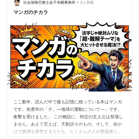
•
社会保険労務士金子幸嗣事務所
3ヶ月前
マンガのチカラ
ここ数年、読んだ中で最も記憶に残っている本はマンガ
です。魚豊作の「チ。―地球の運動について―」です。
衝撃を受けました。 この物語に、特定の主人公は登場し
ません。あえて言えば、天動説そのもの。そして、命が
けで真理を探究する人たち。たくさんの人が異端者とし
て教会勢力に殺されていきます。が、彼らの知的好奇心