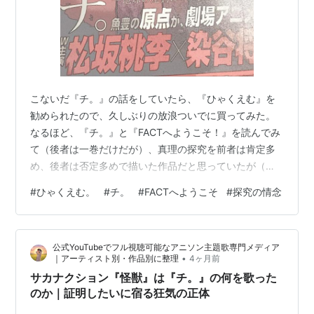
こないだ『チ。』の話をしていたら、『ひゃくえむ』を
勧められたので、久しぶりの放浪ついでに買ってみた。
なるほど、『チ。』と『FACTへようこそ！』を読んでみ
て（後者は一巻だけだが）、真理の探究を前者は肯定多
め、後者は否定多めで描いた作品だと思っていたが（そ
のどちらでもありえるという俯瞰的理解がとてもすばら
#
ひゃくえむ。
#
チ。
#
FACTへようこそ
#
探究の情念
しい！）、そもそもこの人は学問や観念に止まらず、
「何かを探究すること」やその「情念のあり方」自体を
テーマにしてきた人なんだなとわかり、さらに興味が湧
公式YouTubeでフル視聴可能なアニソン主題歌専門メディア
いた（基本的に人間の條年の発露は好きなので）。 な
•
｜アーティスト別・作品別に整理
4ヶ月前
お、映画版はもっと素晴らしいと倍プッシュ（＠アカ
サカナクション『怪獣』は『チ。』の何を歌った
ギ）されたので、4月にどこかで見てみようと思う。
のか｜証明したいに宿る狂気の正体