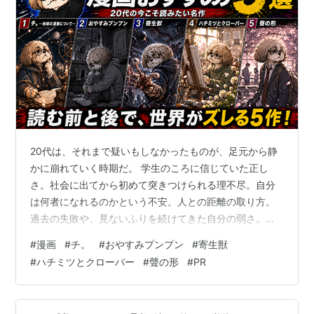
20代は、それまで疑いもしなかったものが、足元から静
かに崩れていく時期だ。 学生のころに信じていた正し
さ。社会に出てから初めて突きつけられる理不尽。自分
は何者になれるのかという不安。人との距離の取り方。
過去の失敗や、見ないふりを続けてきた自分の弱さ。当
たり前だと思っていた価値観が、ある日ふいに通用しな
#
漫画
#
チ。
#
おやすみプンプン
#
寄生獣
くなる。そんな瞬間が、いくつも訪れる。 ここで紹介す
#
ハチミツとクローバー
#
聲の形
#
PR
るのは、まさにその揺らぎの時期に深く刺さる漫画5作品
だ。 命を懸けてでも真理を追いかける人々の信念。歪ん
でいく現実と、自分自身の内面に飲み込まれていく少