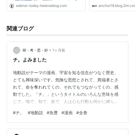
ID:G5bQhUSe0こんな感
adenoi-today.hatenablog.com
anchor18.blog.2nt.c
下、名無しにかわりまして
す[]：2009/06/13(土) 23:
ID:JK6S4s/r0 23 ：以
関連ブログ
•
研・考・思・好
1ヶ月前
チ。よみました
地動説がテーマの漫画、宇宙を知る信念がつなぐ歴史、
とても興味深いです。危険な思想とされて、異端者とさ
れて、命を奪われてくの、それでもつながってくの、感
動でした。「チ。」というタイトルのいろんな意味を感
じて、地で、知で、血で、人は心も行動も何かに縛られ
てるの感じて。とても考えさせられる漫画でした。 ひゃ
#
チ。
#
地動説
#
魚豊
#
漫画
#
全巻
くえむ。の映画がおもしろかったので、同じ作者の作品
が読みたくなってお取り寄せして。人間ってこういう怖
さあるの、なるほどです。 リンク