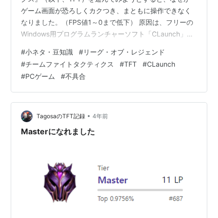
ゲーム画面が恐ろしくカクつき、まともに操作できなく
なりました。（FPS値1～0まで低下） 原因は、フリーの
Windows用プログラムランチャーソフト「CLaunch」と
の競合。CLaunch側の設定を変更することでTFT側のパ
#
小ネタ・豆知識
#
リーグ・オブ・レジェンド
フォーマンス低下不具合が発生しなくなり、正常に遊べ
#
チームファイトタクティクス
#
TFT
#
CLaunch
る状態に戻すことができました。 今回は、私のように
#
PCゲーム
#
不具合
CLaunchを使っている方向けにPCゲームとの競合を回避
する方法を紹介したいと思います。 手っ取り早く結論だ
け見たい方は、↓の目次から「結論」へジャンプしてく
ださい…
•
TagosaのTFT記録
4年前
Masterになれました