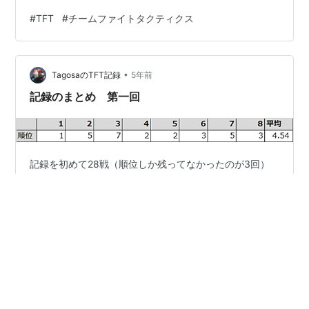
地獄の連敗開始 でも、宝箱にはいろいろ詰まっているん
#
TFT
#
チームファイトタクティクス
です 勿体ない・・・せめて1回勝ってからとずるずるいっ
てしまい、負ける寸前 さらさんの動画でマーセナリー進
行はずるずるいかないように切り替えないと！って言っ
•
てたなぁと何度も思いながらダメな進行でした それでも
TagosaのTFT記録
5年前
何とか7位の方に勝利して上の箱の中身を手に入れまし
記録のまとめ 第一回
た。 この時点で自分は…
記録を初めて28戦（順位しか残ってなかったのが3回）
になったのでちょっとまとめてみました 開始時 Gold III
で今はGold I なんとか落ちずにPlatinumにあがりたい
【結果】 平均順位は4.54 今SETは1位がすごく取れない
【編成別】 ザックリな分け方ですが、 アカデミー／チャ
レンジャーやチャレンジャー、ケミテックは全体的によ
#
TFT
#
チームファイトタクティクス
さそう ただし、上位の時はキュートやトランスフォーマ
ー、シスター２がしっかり出ている 逆に下位だと出せて
ない 引きもあるけど後半コインを残してコスト５に切り