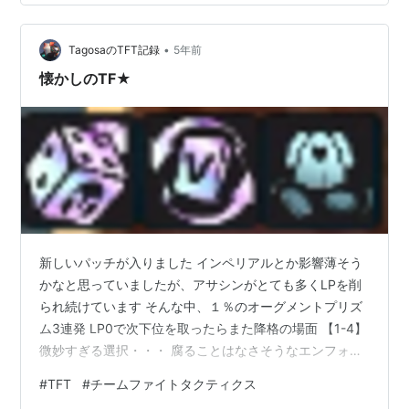
別】 黄色が11.24Bから模索して試している編成 青が1-4
で「フェザー級」が来た時限定でやっている編成 もう毎
•
試合フェザー級来てくれませんか フェザー級引けたとき
TagosaのTFT記録
5年前
のTop４レートは62.5%、Top4を漏れても5位が3回と…
懐かしのTF★
新しいパッチが入りました インペリアルとか影響薄そう
かなと思っていましたが、アサシンがとても多くLPを削
られ続けています そんな中、１％のオーグメントプリズ
ム3連発 LP0で次下位を取ったらまた降格の場面 【1-4】
微妙すぎる選択・・・ 腐ることはなさそうなエンフォー
サーと悩みつつ手元の駒がダリウスとTFだったことから
#
TFT
#
チームファイトタクティクス
ギャンブラーを選択 【序盤】 そう、以前まだTFが強かっ