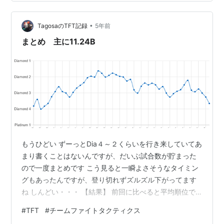
もツインショットにしてもしんどい ・チョガスを中心と
したミュータントもしんどい ・デボネアタロンはまだい
•
けそう といった印象でした。 マスターはまた強い人たち
TagosaのTFT記録
5年前
ばかりで全然違うかもしれないので楽しみです。 リンク
まとめ 主に11.24B
張っていいかわか…
もうひどい ずーっとDia４～２くらいを行き来していてあ
まり書くことはないんですが、だいぶ試合数が貯まった
ので一度まとめです こう見ると一瞬よさそうなタイミン
グもあったんですが、登り切れずズルズル下がってます
ね しんどい・・・ 【結果】 前回に比べると平均順位で
0.4程ダウン、あと圧倒的下位が増えています LPに大打
#
TFT
#
チームファイトタクティクス
撃 7位、8位回避で5～6位に上げる練習が必要か 【編成