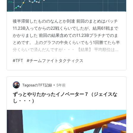
後半滞留したもののなんとか到達 前回のまとめはパッチ
11.23B入ってからの22戦くらいでしたが、結局61戦まで
かかりました 前回の結果含めての11.23Bプラチナでのま
とめです。 上のグラフの中央くらいでもう1回勝てたら半
分くらいで済んだんですが・・・ 【結果】 平均順位は22
戦時点より0.2UP Twitterにも書かせてもらいましたが、
#
TFT
#
チームファイトタクティクス
ここ数日前からいろんな方が編成のまとめだったり動画
だったりを出してくださっているおかげです 8位を取る
ことがだいぶ減りました。 その分取った時のダメージは
•
かなり大きいです。 【編成別】 記事にもしたイノベータ
TagosaのTFT記録
5年前
ーは結局あれっきり来てくれません インペリアルが…
ずっとやりたかったイノベーター７（ジェイスな
し・・・）