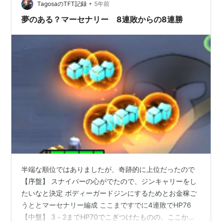
•
で狙っていっていいのかも？ コグ＝マウからカイ＝サに
TagosaのTFT記録
5年前
変えていく感じでやってみています インペリアルは…
夢のある？マーセナリー 8連敗からの8連勝
半端な順位ではありましたが、奇跡的に上位だったので
【序盤】 スナイパーの心がでたので、ジンキャリーをし
たいなと決定 ボディーガードジンにするためとお金稼ご
うととマーセナリー編成 ここまですでに4連敗でHP76
【中盤】 3－2までHP70でこぎつけたものの、ここから