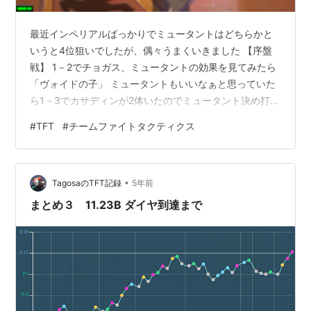
最近インペリアルばっかりでミュータントはどちらかと
いうと4位狙いでしたが、偶々うまくいきました 【序盤
戦】 1－2でチョガス、ミュータントの効果を見てみたら
「ヴォイドの子」 ミュータントもいいなぁと思っていた
ら1－3でカサディンが2体いたのでミュータント決め打ち
を決意しました。 アグロのほうがいいんでしょうけど
#
TFT
#
チームファイトタクティクス
中々うまくいかないので 【1－4オーグメント】 ここで
「筋力」を取ってカサディンに持たせ、ミュータント
３，ブルーザー２を出して序盤を進行 1－2から出っぱな
•
しのチョガスがちょっとずつ成長します 【3－3オーグメ
TagosaのTFT記録
5年前
ント】 ソーシャライトのスポットライトが最後衛中央な
まとめ３ 11.23B ダイヤ到達まで
のは確認済みだったのでここ…