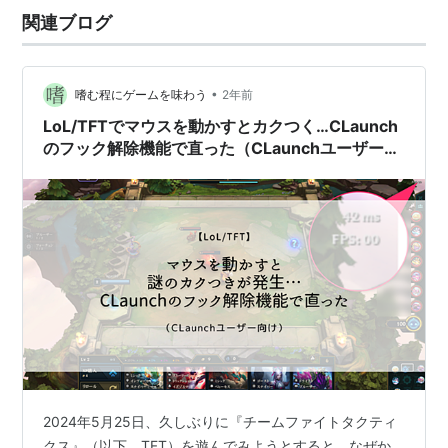
関連ブログ
•
嗜む程にゲームを味わう
2年前
LoL/TFTでマウスを動かすとカクつく…CLaunch
のフック解除機能で直った（CLaunchユーザー向
け）
2024年5月25日、久しぶりに『チームファイトタクティ
クス』（以下、TFT）を遊んでみようとすると、なぜか