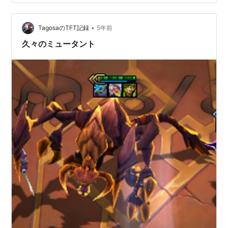
た時にどなたかの情報で見た「Lvl3でザイラにイカサマ
ダイスを使うとLvl1はダリウスとTFしか出てこない」を
•
久々に使う気になりました こんな感じで連発です ダイス
TagosaのTFT記録
5年前
の甲斐もあって2－3で★３が2体揃います いろんな人が
久々のミュータント
見に…