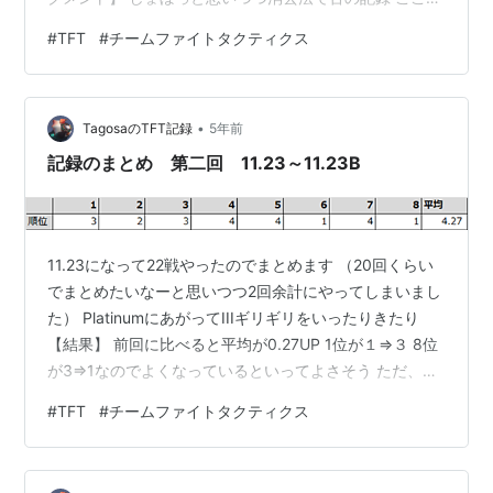
なんとイノベーターの証 7にしたいから1－4でイノベー
#
TFT
#
チームファイトタクティクス
ターの心が出た時だけやろうと思って全然できていない
編成ができそうだと、喜んで選択 【序盤戦】 イノベータ
ーって序盤のキャリー厳しくないかと思いつつ重なった
•
ヴァイを入れているあたりが下手さがにじみ出ています
TagosaのTFT記録
5年前
序盤で、すでにHP78 【3-3オーグメント】 次のオーグ
記録のまとめ 第二回 11.23～11.23B
メントでなんとイノベ…
11.23になって22戦やったのでまとめます （20回くらい
でまとめたいなーと思いつつ2回余計にやってしまいまし
た） PlatinumにあがってIIIギリギリをいったりきたり
【結果】 前回に比べると平均が0.27UP 1位が１⇒３ 8位
が3⇒1なのでよくなっているといってよさそう ただ、前
もそうですが7位が多いのが気になるところ 【編成別】
#
TFT
#
チームファイトタクティクス
ミュータントはナーフがきたのでメタモルフォーゼでは
やっておらず、ヴォイドの子中心、唯一の7位はシナプス
なのでヴォイドの子は調子がいい ライバルも少なめなの