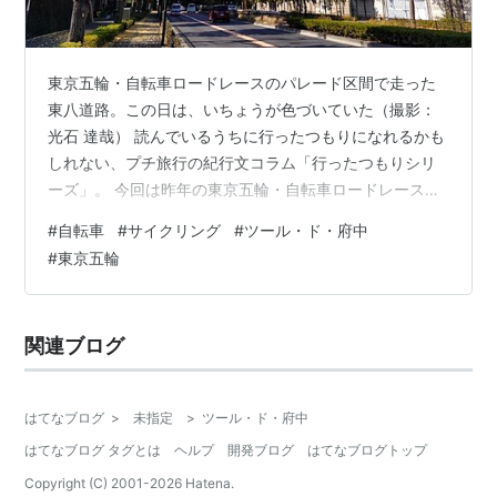
東京五輪・自転車ロードレースのパレード区間で走った
東八道路。この日は、いちょうが色づいていた（撮影：
光石 達哉） 読んでいるうちに行ったつもりになれるかも
しれない、プチ旅行の紀行文コラム「行ったつもりシリ
ーズ」。 今回は昨年の東京五輪・自転車ロードレースの
スタート地点となった東京都府中市で開催されていたイ
#
自転車
#
サイクリング
#
ツール・ド・府中
ベント「ツール・ド・府中」に挑戦。前回は15kmコース
#
東京五輪
を走ったが、今回残りの20km、30kmのコースを完走
し、東京五輪1周年記念グッズをゲットする。 20kmコー
スで東京五輪のパレード区間を走る！ 30kmコースに突
関連ブログ
入 あの名作漫画のマンホール 完走記念品の中身は…？
20kmコースで東京五…
はてなブログ
>
未指定
>
ツール・ド・府中
はてなブログ タグとは
ヘルプ
開発ブログ
はてなブログトップ
Copyright (C) 2001-
2026
Hatena.