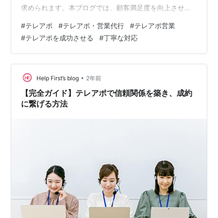
求められます。本ブログでは、顧客満足度を向上させる
ための丁寧な対応について、具体的な要素とポイントを
#
テレアポ
#
テレアポ・営業代行
#
テレアポ営業
詳しく解説します。 はじめに 丁寧な対応の具体的な要素
#
テレアポを成功させる
#
丁寧な対応
顧客のニーズをしっかりと把握する 顧客目線に立った提
案を行う 分かりやすく丁寧な説明を行う 迅速な対応を行
う 顧客との信頼関係を構築する 積極的なコミュニケーシ
ョンを図る その他、丁寧な対応を心がけるためのポイン
•
Help First’s blog
2年前
ト 具体例 顧客ニーズを把握するた…
【完全ガイド】テレアポで信頼関係を築き、成約
に繋げる方法