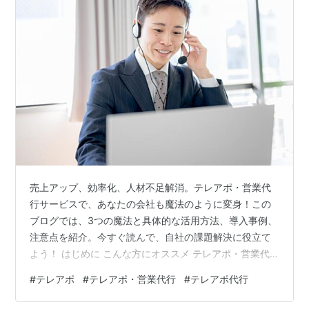
売上アップ、効率化、人材不足解消。テレアポ・営業代
行サービスで、あなたの会社も魔法のように変身！この
ブログでは、3つの魔法と具体的な活用方法、導入事例、
注意点を紹介。今すぐ読んで、自社の課題解決に役立て
よう！ はじめに こんな方にオススメ テレアポ・営業代
行で叶える、3つの魔法 時間確保の魔法 即戦力確保の魔
#
テレアポ
#
テレアポ・営業代行
#
テレアポ代行
法 コスト削減の魔法 具体的な活用方法 採用担当者の負
担軽減 応募者数の増加 採用コストの削減 導入事例 時間