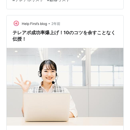
タ分析による戦略の最適化 成約率の高い顧客層の特定 効
果的なアプローチ方法の発見 課題の洗い出しと改善 チー
ム全体で情報を共有し、連携を強化 テレアポリストの共
有 成功事例と失敗事例の共有 …
•
Help First’s blog
2年前
テレアポ成功率爆上げ！10のコツを余すことなく
伝授！