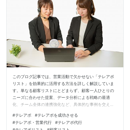
このブログ記事では、営業活動で欠かせない「テレアポ
リスト」を効果的に活用する方法を詳しく解説していま
す。単なる顧客リストにとどまらず、顧客一人ひとりの
ニーズに合わせた提案、データ分析による戦略の最適
化、チーム全体の連携強化など、具体的な事例を交えて
ご紹介します。 はじめに 顧客に寄り添った個別対応 顧
#
テレアポ
#
テレアポを成功させる
客の状況に合わせた提案 共感の創出 効率的な時間管理で
#
テレアポ・営業代行
#
テレアポ代行
成果を最大化 優先順位付け 最適な連絡タイミング デー
#
テレアポリスト
#
顧客リスト