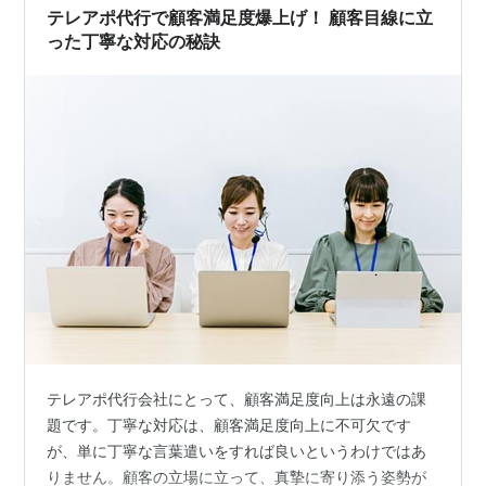
せる その他 本日のまとめ…
テレアポ代行で顧客満足度爆上げ！ 顧客目線に立
った丁寧な対応の秘訣
テレアポ代行会社にとって、顧客満足度向上は永遠の課
題です。丁寧な対応は、顧客満足度向上に不可欠です
が、単に丁寧な言葉遣いをすれば良いというわけではあ
りません。顧客の立場に立って、真摯に寄り添う姿勢が