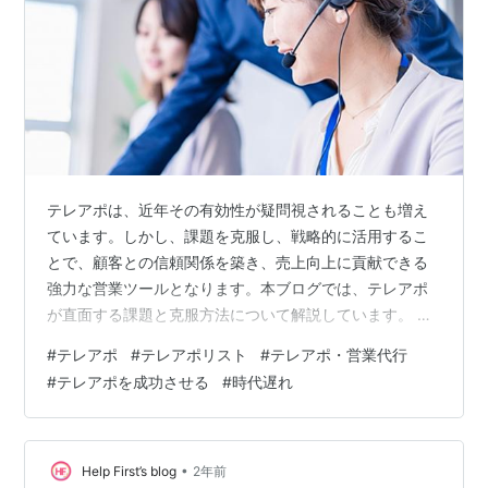
テレアポは、近年その有効性が疑問視されることも増え
ています。しかし、課題を克服し、戦略的に活用するこ
とで、顧客との信頼関係を築き、売上向上に貢献できる
強力な営業ツールとなります。本ブログでは、テレアポ
が直面する課題と克服方法について解説しています。 は
じめに テレアポが時代遅れと言われる理由 情報収集手段
#
テレアポ
#
テレアポリスト
#
テレアポ・営業代行
の多様化 プライバシーへの意識の高まり コストパフォー
#
テレアポを成功させる
#
時代遅れ
マンスの低さ 顧客との信頼関係の構築が難しい 新しい営
業手法の台頭 テレアポの課題克服方法 顧客のニーズに合
致した情報を提供する コストパフォーマンスを向上させ
る 顧客との信頼関係を構築する 他の営業手法と組み合わ
•
Help First’s blog
2年前