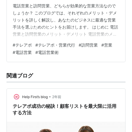
電話営業と訪問営業、どちらが効果的な営業方法なので
しょうか？ このブログでは、それぞれのメリット・デメ
リットを詳しく解説し、あなたのビジネスに最適な営業
手法を選ぶためのヒントをお届けします。 はじめに 電話
営業と訪問営業のメリット・デメリット 電話営業のメリ
ット 短時間で多くの顧客にアプローチできる コストを抑
#
テレアポ
#
テレアポ・営業代行
#
訪問営業
#
営業
えられる 心理的なハードルが低い 遠隔地へのアプローチ
#
電話営業
#
電話営業術
も容易 電話営業のデメリット 非言語情報が伝わらない
信頼関係を築きにくい 集中力の低下 断られやすい 訪問
営業のメリット 顧客との信頼関係を築きやすい 非言語情
関連ブログ
報も活用できる 資料やサンプルを見せながら説明できる
競合他社との差別化…
•
Help First’s blog
2年前
テレアポ成功の秘訣！顧客リストを最大限に活用
する方法