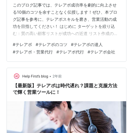
このブログ記事では、テレアポ成功率を劇的に向上させ
る10個のコツを余すことなく伝授します！ぜひ、本ブロ
グ記事を参考に、テレアポスキルを磨き、営業活動の成
功を目指してください！ はじめに ターゲットを絞り込
む：質の高い顧客リストが成功への近道 リスト作成のポ
イント 心を掴むトークスクリプト：テレアポの核となる
#
テレアポ
#
テレアポのコツ
#
テレアポの達人
台本 トークスクリプト作成のポイント 事前準備は入念
#
テレアポ・営業代行
#
テレアポ代行
#
テレアポ会社
に：ターゲット企業を徹底分析 情報収集のポイント 商
品・サービスへの理解を深める：自信を持って話せる知
識を 理解を深めるポイント 絶妙なタイミングで電話をか
ける：架電のタイミングで成果は変わる 架電タイミング
•
Help First’s blog
2年前
のポイント 第一声で掴む：好印象…
【最新版】テレアポは時代遅れ？課題と克服方法
で輝く営業ツールに！