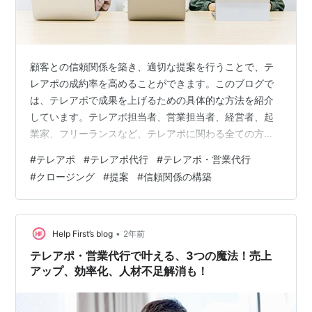
顧客との信頼関係を築き、適切な提案を行うことで、テ
レアポの成約率を高めることができます。このブログで
は、テレアポで成果を上げるための具体的な方法を紹介
しています。テレアポ担当者、営業担当者、経営者、起
業家、フリーランスなど、テレアポに関わる全ての方に
とって役立つ内容となっています。ブログを通じて、テ
#
テレアポ
#
テレアポ代行
#
テレアポ・営業代行
レアポの苦手意識を克服し、成約率を高めましょう。 は
#
クロージング
#
提案
#
信頼関係の構築
じめに テレアポ中のポイント：顧客との信頼関係を築
き、成果を上げる 顧客との信頼関係構築 明るく丁寧な挨
拶 顧客の名前を呼ぶ 顧客の話をしっかりと聞く 顧客ニ
ーズの把握 質問を駆使して顧客の課題や要望を明確にす
•
Help First’s blog
2年前
る 顧客の話を共感的に聞く 適切な提案…
テレアポ・営業代行で叶える、3つの魔法！売上
アップ、効率化、人材不足解消も！