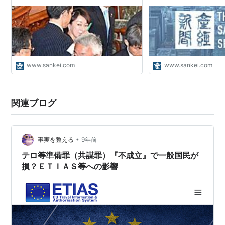
が菅義偉官房長官の抗議に再反論
三首相との会談で
（1/3ページ）
www.sankei.com
www.sankei.com
関連ブログ
•
事実を整える
9年前
テロ等準備罪（共謀罪）『不成立』で一般国民が
損？ＥＴＩＡＳ等への影響