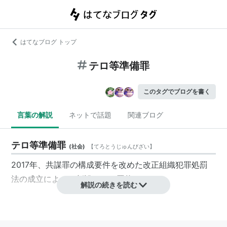
はてなブログ トップ
テロ等準備罪
このタグでブログを書く
言葉の解説
ネットで話題
関連ブログ
テロ等準備罪
(
社会
)
【
てろとうじゅんびざい
】
2017年、共謀罪の構成要件を改めた改正組織犯罪処罰
法の成立によって新設された罪状。
解説の続きを読む