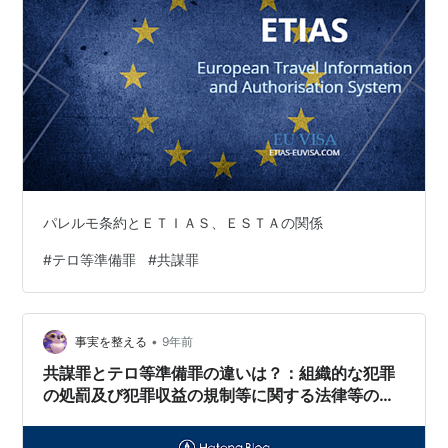
パレルモ条約とＥＴＩＡＳ、ＥＳＴＡの関係
#
テロ等準備罪
#
共謀罪
•
事実を整える
9年前
共謀罪とテロ等準備罪の違いは？：組織的な犯罪
の処罰及び犯罪収益の規制等に関する法律等の一
部を改正する法律案