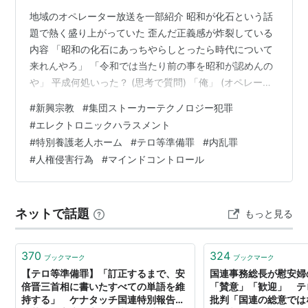
地域のオペレーター放送を一部紹介 昭和が化石という話
題で熱く盛り上がっていた 歪んだ正義感が炸裂している
内容 「昭和の化石にあっちやらしとったら時代について
来れんやろ」 「令和では当たり前の事を昭和が認めんの
や」 平成何処いった？ (思考で質問) 「俺」 (オペレータ
ーの返答) 「好き勝手にやってるのは自民党国や」 「今
#
新興宗教
#
集団ストーカーテクノロジー犯罪
流行りの虐待」 「あっちが昭和感丸出しで緩いと、そこ
#
エレクトロニックハラスメント
に漬け込んで軍事兵器で虐待し放題や」 などなど… 鳥居
#
特別養護老人ホーム
#
テロ等準備罪
#
内乱罪
を潜ってはいけないと公言する集団 この地域から生まれ
#
人権侵害行為
#
マインドコントロール
た政治家が 何処の政党かは想像がつくでしょう そのシス
テムは放送している彼ら集団のシステム 緩さ？に漬け込
んで虐待してい…
ネットで話題
もっと見る
370
324
ブックマーク
ブックマーク
【テロ等準備罪】「訂正するまで、安
国連事務総長が慰安婦
倍晋三首相に書いたすべての単語を維
「賛意」「歓迎」 テ
持する」 ケナタッチ国連特別報告者
批判「国連の総意では