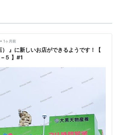
ガディスカウントストア
•
1ヶ月前
店） 』に新しいお店ができるようです！【
５ 】#1