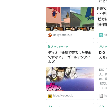
にピ
開！
「そ
ゥ！
dailyportalz.jp
t
80
70
ブックマーク
ブ
ディオ「撮影で苦労した場面
DI
ですか？」 : ゴールデンタイ
えも
ムズ
DIO
ん」前
は、僕
名無し
りします
19:36
blog.livedoor.jp
h
＿二 /
─_,. 
_, '´