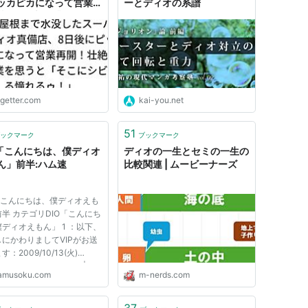
ッカピカになって営業再
ーとディオの系譜
壮絶な復旧作業を思うと
こにシビれる憧れる
」
ogetter.com
kai-you.net
51
ックマーク
ブックマーク
O「こんにちは、僕ディオ
ディオの一生とセミの一生の
ん」前半:ハム速
比較関連 | ムービーナーズ
「こんにちは、僕ディオえも
半 カテゴリDIO「こんにち
ディオえもん」 1 ：以下、
にかわりましてVIPがお送
：2009/10/13(火)
:40.67 ID:1BezjMdC0 | 三
amusoku.com
m-nerds.com
 ﾄ⊥-（(｀⌒)､_i | | 〉
-‐='＼ '‐＜'´＼/´､ｦ _/､ | |,.ノ
,.-ﾆ三-_＼ヽ 川 〉ﾚ'＞/ ﾉ