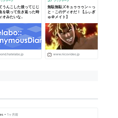
37
ブックマーク
ブックマーク
| ｀'t-t_ｩ=､i...
てうんこした後ってじじ
無駄無駄ズキュゥゥゥン～っ
血を吸って生き返った時
と・このディオだ！【ふぃぎ
ィオみたいな..
ゅ＠メイト】
nond.hatelabo.jp
www.nicovideo.jp
•
es
1ヶ月前