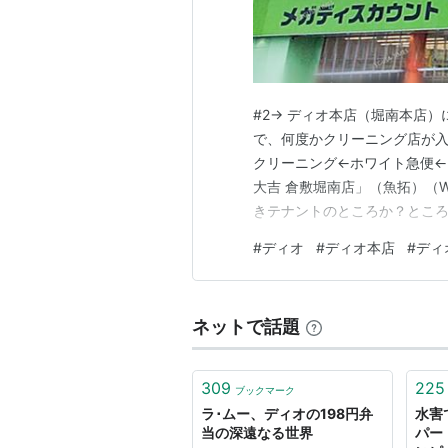
#2→ ディオ本店（堀南本店
で、何度かクリーニング店が
クリーニング←ホワイト急便←
大吉 倉敷堀南店」（魚拓）（Wa
きテナントのところか？とこ
Googleマップは「ディオ 
#
ディオ
#
ディオ本店
#
ディ
す。ディオ本店｜店舗詳細｜店
Machine）ディオ 堀南本店 〒
ネットで話題
309
225
ブックマーク
ラ･ムー、ディオの198円弁
水害
当の深遠なる世界
パー