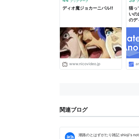
44
39
ブックマーク
〈´／／´
ディオ魔ジョカーニバル!!
猫っ
いの
のデ
www.nicovideo.jp
a
関連ブログ
潮路のとはずがたり雑記 shioji's not