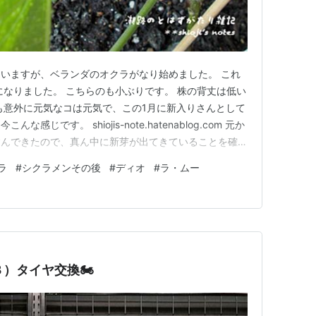
いますが、ベランダのオクラがなり始めました。 これ
になりました。 こちらのも小ぶりです。 株の背丈は低い
も意外に元気なコは元気で、この1月に新入りさんとして
じです。 shiojis-note.hatenablog.com 元か
すんできたので、真ん中に新芽が出てきていることを確か
ました。その新芽が育ったのがこの状態で。隣の白も今、
ラ
#
シクラメンその後
#
ディオ
#
ラ・ムー
す。 おまけ。暑さの中、しまむらとSeriaセリアを目
８）タイヤ交換🏍