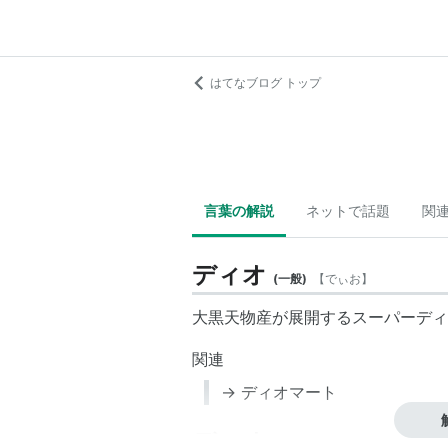
はてなブログ トップ
言葉の解説
ネットで話題
関
ディオ
(
一般
)
【
でぃお
】
大黒天物産
が展開するスーパーディ
関連
→
ディオマート
ディオ
(
一般
)
【
でぃお
】