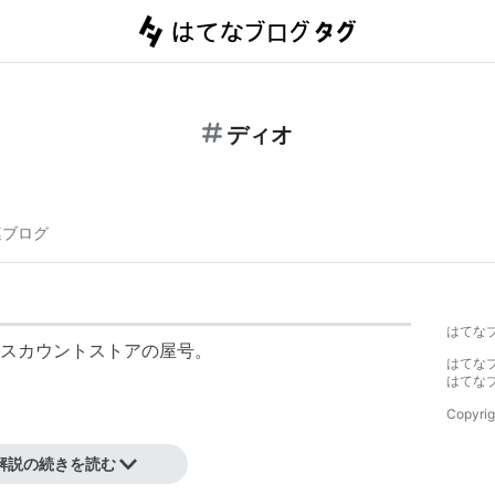
ディオ
連ブログ
はてな
スカウントストアの屋号。
はてな
はてな
Copyrig
解説の続きを読む