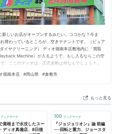
）に新しいお店がオープンするみたい。ココかな？今ま
入れ替わっているところが、空きテナントです。（ピュア
ダイヤクリーニング） ディオ堀南本店敷地内に「買取
yback Machine）が入るようで、もし入るならこの空
ろで、ここのディオは、正式名称は何なんでしょう？
堀南本店」と書かれてますが、ホームページは「本店」で
オ堀南本店
#
岡山県
#
倉敷市
舗検索｜大黒天物産株式会社（魚拓）（Wayback
7…
もっと見る
100
ブックマーク
ブックマーク
で屋根まで水没したスー
『ジョジョリオン』論 前編
・ディオ真備店、8日後
──回転と重力、ジョースタ