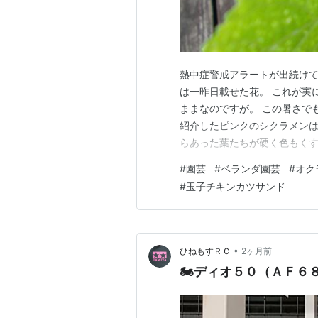
熱中症警戒アラートが出続けて
は一昨日載せた花。 これが実
ままなのですが。 この暑さで
紹介したピンクのシクラメンは今こんな感
らあった葉たちが硬く色もく
めてから何枚か残して除去し
#
園芸
#
ベランダ園芸
#
オク
新芽の成長を待っているところで
#
玉子チキンカツサンド
指して運転し…
•
ひねもすＲＣ
2ヶ月前
🏍ディオ５０（ＡＦ６