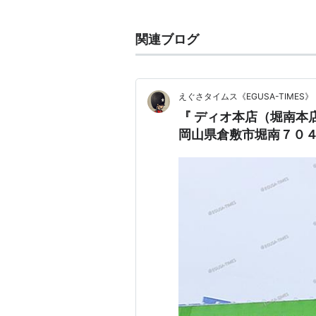
大黒天物産株式会社が運営する、メ
関連ブログ
ディオ【DIO】 ラ・ムー【LAMU】
えぐさタイムス《EGUSA-TIMES》
『 ディオ本店（堀南本
岡山県倉敷市堀南７０４−