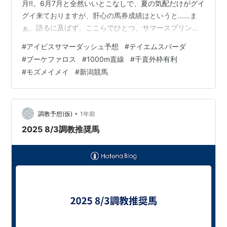
月!!。6月7月と全然いいとこなしで、夏の気配だけがグイ
グイ来ておりますが、肝心の馬券成績はというと……ま
ぁ、語るに及ばず。ここらでひとつ、サマースプリント
シリーズ（第3戦）で流れを変えたいところ！ というわ
#
アイビスサマーダッシュ予想
#
テイエムスパーダ
けで、新潟名物「千直」勝負。昨年は現地参戦で、2頭軸
#
ブーケファロス
#
1000m直線
#
千直外枠有利
総流しからの3連複的中という、数少ない成功体験がある
#
モズメイメイ
#
新潟競馬
レース。あの記憶をもう一度……！ ■今回の予想スタイ
ル いつも通り「極ウマプレミアム」からピックアップし
ながら、BOXで勝負します。やっぱり1000m直線といえ
ば“外枠”……そう、毎年そ…
•
調教予想(仮)
1年前
2025 8/3調教推奨馬