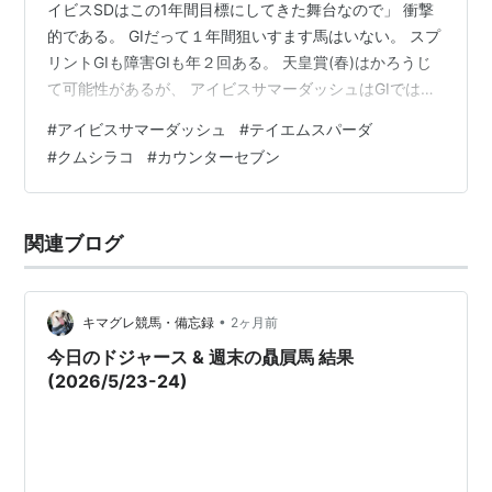
イビスSDはこの1年間目標にしてきた舞台なので」 衝撃
的である。 GⅠだって１年間狙いすます馬はいない。 スプ
リントGⅠも障害GⅠも年２回ある。 天皇賞(春)はかろうじ
て可能性があるが、 アイビスサマーダッシュはGⅠではな
い。GⅢだ。 それを１年間待ち、牙を磨いているというの
#
アイビスサマーダッシュ
#
テイエムスパーダ
だ。 姉がアイビスサマーダッシュを制しているビリーバ
#
クムシラコ
#
カウンターセブン
ーであり、 全４勝中３勝が千直だから当然かもしれない
が、とてつもない執念を感じた。 ただ、執念だけで勝て
るものではない。 事実、過去のアイビスサマーダッシュ
関連ブログ
挑戦は７着、１１着だ。 すでに８歳でもある。 それでも
今年は狙い…
•
キマグレ競馬・備忘録
2ヶ月前
今日のドジャース & 週末の贔屓馬 結果
(2026/5/23-24)