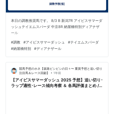
本日の調教推奨馬です。 8/3 B 新潟7R アイビスサマーダ
ッシュテイエムスパーダ 中京8R 納屋橋特別ディアナザ
ール
#
調教
#
アイビスサマーダッシュ
#
テイエムスパーダ
#
納屋橋特別
#
ディアナザール
競馬予想のホネ【坂路ビシビシの日々〜 重賞予想と追い切り
•
注目馬＆レース回顧】
1年前
【アイビスサマーダッシュ 2025 予想】追い切り･
ラップ適性･レース傾向考察 ＆ 各馬評価まとめ /
桁数よりも偶数