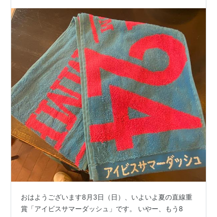
おはようございます8月3日（日）、いよいよ夏の直線重
賞「アイビスサマーダッシュ」です。 いやー、もう8