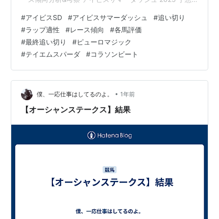
印は!? ホネ的注目馬 各馬評価まとめ 競馬予想のホネX 8
#
アイビスSD
#
アイビスサマーダッシュ
#
追い切り
月2日(土)追い切り注目馬はこちら ・【追い切り注目馬】
#
ラップ適性
#
レース傾向
#
各馬評価
【柳都S】【五頭連峰特別】他 新潟競馬 ・【追い切り注
#
最終追い切り
#
ピューロマジック
目馬】【豊明S】【日進特別】【浜松特別】他 中京競馬
#
テイエムスパーダ
#
コラソンビート
・【追い切り注目馬】【STV賞】【釧路湿原特別】他 札
幌競馬 8月3日(…
•
僕、一応仕事はしてるのよ。
1年前
【オーシャンステークス】結果