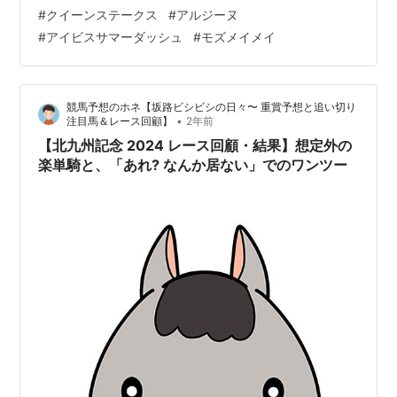
るように洋芝も向いていると思います。 重賞初挑戦です
#
クイーンステークス
#
アルジーヌ
が、勝機十分と思います。 相手にドゥアイズ。 牝馬クラ
#
アイビスサマーダッシュ
#
モズメイメイ
シックを皆勤し、牡馬相手にリステッド勝ちもあるよう
に力のある馬。 斤量55kgも他の実績馬との比較上有利で
す。 ただ若干引っかかるところのある馬なので1800ｍへ
競馬予想のホネ【坂路ビシビシの日々〜 重賞予想と追い切り
の距離延長がどうかです。 穴ですが３番手にエリカヴィ
•
注目馬＆レース回顧】
2年前
ータ。 失礼ながら…
【北九州記念 2024 レース回顧・結果】想定外の
楽単騎と、「あれ? なんか居ない」でのワンツー