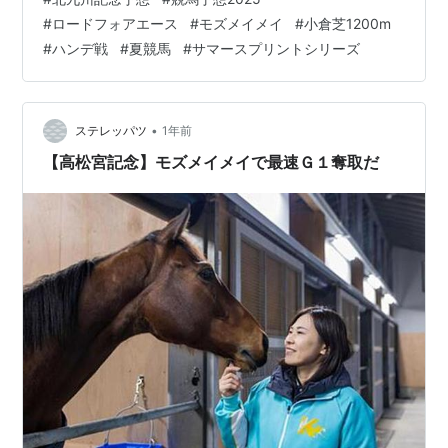
き、凹んでいますが、今日は気持ちを切り替えて、JRA
#
ロードフォアエース
#
モズメイメイ
#
小倉芝1200m
公式出馬表を使って予想に臨みます！ 🐎 出馬表からの注
#
ハンデ戦
#
夏競馬
#
サマースプリントシリーズ
目馬（11:01時点） 馬番15：ロードフォアエース（1番人
気）今回はハンデも手頃、実力馬の軸として信頼。 馬番
17：キタノエクスプレス（4番人気）スタート速くて小倉
適性あり。…
•
ステレッパツ
1年前
【高松宮記念】モズメイメイで最速Ｇ１奪取だ