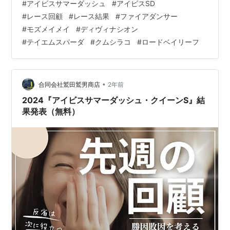
#
アイビスサマーダッシュ
#
アイビスSD
想と結果 ファイアダンサー モズメイメイ / ディヴィナシ
#
レース回顧
#
レース結果
#
ファイアダンサー
オン / テイエムスパーダ / クムシラコ / ロードベイリーフ
#
モズメイメイ
#
ディヴィナシオン
www.yosounohone.com アイビスSD 2024 レース結果
#
テイエムスパーダ
#
クムシラコ
#
ロードベイリーフ
着順 馬名 タイム 上3F 1 モズメイメイ 0:55.3…
•
合同会社鷲田鷲男商店
2年前
2024『アイビスサマーダッシュ・クイーンS』結
果発表（無料）