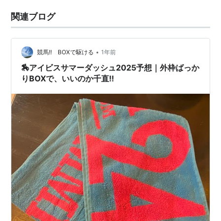
関連ブログ
•
競馬!! BOXで駆ける
1年前
🏇アイビスサマーダッシュ2025予想｜外枠ばっか
りBOXで、いいのか千直!!