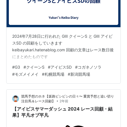
2024年7月28日に行われた GⅢ クイーンS と GⅢ アイビ
スSD の回顧をしていきます
keibayukari.hatenablog.com 回顧の文章はレース数日後
にまとめたものです
#
G3
#
クイーンS
#
アイビスSD
#
コガネノソラ
#
モズメイメイ
#
札幌競馬場
#
新潟競馬場
競馬予想のホネ【坂路ビシビシの日々〜 重賞予想と追い切り
•
注目馬＆レース回顧】
2年前
【アイビスサマーダッシュ 2024 レース回顧・結
果】平凡オブ平凡