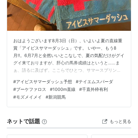
おはようございます8月3日（日）、いよいよ夏の直線重
賞「アイビスサマーダッシュ」です。 いやー、もう8
月!!。6月7月と全然いいとこなしで、夏の気配だけがグイ
グイ来ておりますが、肝心の馬券成績はというと……ま
ぁ、語るに及ばず。ここらでひとつ、サマースプリント
シリーズ（第3戦）で流れを変えたいところ！ というわ
#
アイビスサマーダッシュ予想
#
テイエムスパーダ
けで、新潟名物「千直」勝負。昨年は現地参戦で、2頭軸
#
ブーケファロス
#
1000m直線
#
千直外枠有利
総流しからの3連複的中という、数少ない成功体験がある
#
モズメイメイ
#
新潟競馬
レース。あの記憶をもう一度……！ ■今回の予想スタイ
ル いつも通り「極ウマプレミアム」からピックアップし
ながら、BOXで勝負します。やっぱり1000m直線といえ
ネットで話題
もっと見る
ば“外枠”……そう、毎年そ…