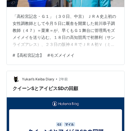
「高松宮記念・Ｇ１」（３０日、中京） ＪＲＡ史上初の
女性調教師として今月５日に厩舎を開業した前川恭子調
教師（４７）＝栗東＝が、早くもＧ１舞台に管理馬モズ
メイメイを送り込む。１８日の高知競馬で初勝利（サン
ライズアレス）、２３日の阪神４ＲでＪＲＡ初Ｖ（ミト
ノオルフェ）と順調な滑り出しを決めた指揮官が、グレ
#
【高松宮記念】
#
モズメイメイ
ード制導入以降で史上最速となる開業日から「２６日」
でのＪＲＡ・Ｇ１初制覇に挑む。 ５日に厩舎を開業した
ばかりの前川師が、早くもＪＲＡ・Ｇ１に管理馬を送り
•
出す。阪急杯９着からの変わり身を目指すモズメイメ
Yukari’s Keiba Diary
2年前
イ。４日に定年解散した音無厩舎からの転厩馬だ。 かつ
クイーンSとアイビスSDの回顧
ては快速を武器にチューリップ賞や葵Ｓを華麗に逃…