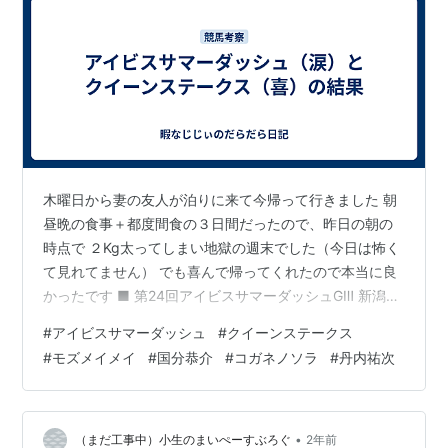
木曜日から妻の友人が泊りに来て今帰って行きました 朝
昼晩の食事＋都度間食の３日間だったので、昨日の朝の
時点で ２Kg太ってしまい地獄の週末でした（今日は怖く
て見れてません） でも喜んで帰ってくれたので本当に良
かったです ■ 第24回アイビスサマーダッシュGⅢ 新潟競
馬場 1,000m（直） 18頭 【結果】 優勝 １５モズメイメ
#
アイビスサマーダッシュ
#
クイーンステークス
イ ２位 １２ウイングレイテスト ３位 １７テイエムスパ
#
モズメイメイ
#
国分恭介
#
コガネノソラ
#
丹内祐次
ーダ ※ 難しかったです．牝馬ってとこだけでした． 【結
論】 ◎ １３チェイスザドリーム９着 ○ １０ファイアダ
ンサー１６着 ▲ １２ウイングレイテスト２着 △ １１ア
ビッグチア６着・１６ディヴィナシオン４着 注 …
•
（まだ工事中）小生のまいぺーすぶろぐ
2年前