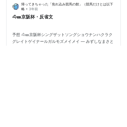
帰ってきちゃった「焦れ込み競馬の館」（競馬だけとは以下
•
略
3年前
🐴🎫京阪杯・反省文
予想 🐴🎫京阪杯シングザットソングショウナンハクラク
グレイトゲイナールガルモズメイメイ — みずしなまさと
し (@march_rapid) 2023年11月26日 結果 着順 馬番 馬
名 騎手名 タイム/着差 推定上り 人気 1 17 トウシンマカ
オ 菅原 明良 1:07.4 32.7 4 2 10 ルガル 西村 淳也 ２