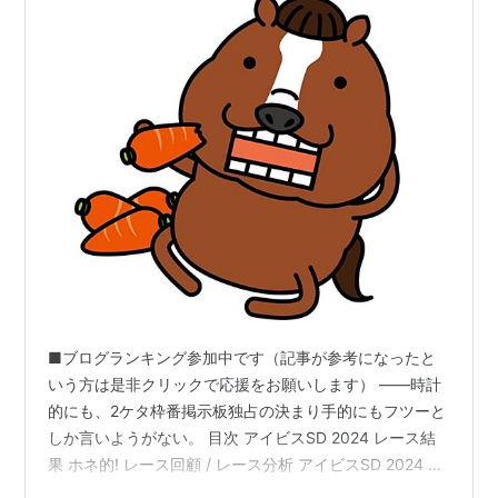
■ブログランキング参加中です（記事が参考になったと
いう方は是非クリックで応援をお願いします） ――時計
的にも、2ケタ枠番掲示板独占の決まり手的にもフツーと
しか言いようがない。 目次 アイビスSD 2024 レース結
果 ホネ的! レース回顧 / レース分析 アイビスSD 2024 レ
ース全体のふり返り アイビスSD 2024 各馬ふり返り 予