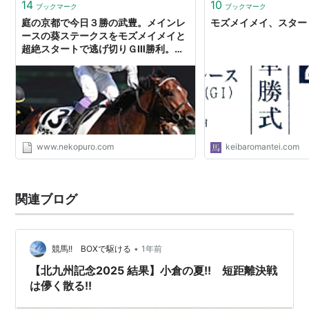
14
10
ブックマーク
ブックマーク
庭の京都で今日３勝の武豊。メインレ
モズメイメイ、スター
ースの葵ステークスをモズメイメイと
超絶スタートで逃げ切りＧⅢ勝利。今
年重賞６勝してファントムシーフ号で
ダービー７勝目を狙う。 - ねこぷろ
www.nekopuro.com
keibaromantei.com
関連ブログ
•
競馬!! BOXで駆ける
1年前
【北九州記念2025 結果】小倉の夏!! 短距離決戦
は儚く散る!!