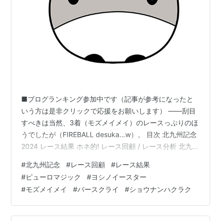
■ブログランキング参加中です（記事が参考になったと
いう方は是非クリックで応援をお願いします） ――刮目
すべきは当然、3着（モズメイメイ）のレースっぷりのほ
うでしたが（FIREBALL desuka…w）。 目次 北九州記念
2024 レース結果 ホネ的! レース回顧 / レース分析 北九州
記念 2024 レース全体のふり返り 北九州記念 2024 各馬
#
北九州記念
#
レース回顧
#
レース結果
ふり返り 予想と結果 ショウナンハクラク バースクライ
#
ピューロマジック
#
ヨシノイースター
ピューロマジック / ヨシノイースター / モズメイメイ 他
#
モズメイメイ
#
バースクライ
#
ショウナンハクラク
www.yosounohone.com 北九州記念 2024 レース結果 着
順 馬名 タイム 上3F 1 ピューロマジック 1:…