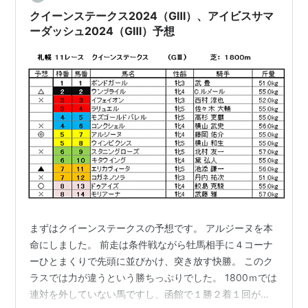
クイーンステークス2024（GⅢ）、アイビスサマ
ーダッシュ2024（GⅢ）予想
まずはクイーンステークスの予想です。 アルジーヌを本
命にしました。 前走は条件戦ながら牡馬相手に４コーナ
ーひとまくりで先頭に並びかけ、突き放す快勝。 このク
ラスでは力が違うという勝ちっぷりでした。 1800ｍでは
連対を外していない馬ですし、函館で１勝２着１回があ