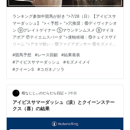
ランキング参加中競馬が好き ">7/28（日）【アイビスサ
マーダッシュ】 ">＜予想＞ ">穴推奨：⑯ディヴィナシオ
ン ⑨グレイトゲイナー ⑤マウンテンムスメ ⑧マイヨ
アポア ⑰テイエムスパーダ ">連軸候補：⑬チェイスザド
リーム ">アタマ狙い：⑩ファイアダンサー ⑮モズメイメ
イ ＜推奨買い目＞ 馬連：⑯-
#
競馬予想
#
レース回顧
#
結果発表
⑬⑩⑮⑨⑤⑧⑰⑫④⑭②⑪3連複：⑬⑯-
#
アイビスサマーダッシュ
#
モズメイメイ
⑩⑮⑨⑤⑧⑰⑫④⑭②⑪（総流し） ＜振り返り＞
#
クイーンS
#
コガネノソラ
《55.3》という平凡な勝ち時計になった理由は2つ考えら
れます。何回かザーッと降った雨の影響と直線向かい風
の影響です。マウンテンムスメは重賞でも内枠からすご
いダッシュ力を披露しましたが、3kg増の斤量とパ…
•
暇なじじぃのだらだら日記
2年前
アイビスサマーダッシュ（涙）とクイーンステー
クス（喜）の結果