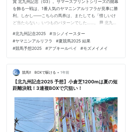
賞 北九州記念（G3）。サマースプリントシリーズの開幕
を飾る一戦は、1番人気のヤマニンアルリフラが見事に勝
利。しかし――こちらの馬券は、またしても「惜しいけ
ど当たらない」いつものパターンでした……。 🏁 北九州
記念2025 結果 1着：9 ヤマニンアルリフラ（1番人気） 2
#
北九州記念2025
#
ヨシノイースター
着：18 ヨシノイースター（5番人気） 3着：14 アブキー
#
ヤマニンアルリフラ
#
夏競馬2025 結果
ルベイ（7番人気）🎯 3連複：9-14-18 16,080円（37番
#
競馬予想2025
#
アブキールベイ
#
モズメイメイ
人気）夏の予想は難しいけど・・・つきます
ね・・・・！！ 🎫 本日の買い目（3連複BOX・1,000
円） 5 モズメイメイ（10番人気）……15…
•
競馬!! BOXで駆ける
1年前
【北九州記念2025 予想】小倉芝1200mは夏の短
距離決戦！3連複BOXで穴狙い！