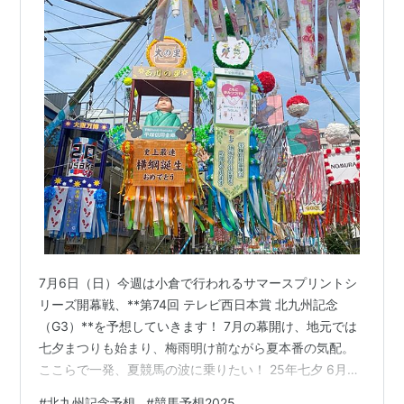
7月6日（日）今週は小倉で行われるサマースプリントシ
リーズ開幕戦、**第74回 テレビ西日本賞 北九州記念
（G3）**を予想していきます！ 7月の幕開け、地元では
七夕まつりも始まり、梅雨明け前ながら夏本番の気配。
ここらで一発、夏競馬の波に乗りたい！ 25年七夕 6月は
東京競馬場での大敗や波乱の波に乗り切れない重賞が響
#
北九州記念予想
#
競馬予想2025