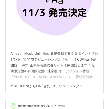
Amazon Music Unlimited 新規登録で５００ポイントプレ
ゼント INI 11/3デビューシングル『A』！！CD発売 予約
開始！ 9/21 正午から順次各サイト予約開始します！ 初
回限定盤A 初回限定盤B 通常盤 オーディション番組
『PRODUCE 101JAPAN SEASON2』で、 番組視聴者で
ある”国民プロデューサー”の投票で 選ばれた11人からな
#
INI
#
#INIからLINEきた
#
デビューシングル
るグループ『INI』 木村柾哉、後藤威尊、佐野雄大、 池
崎理人、尾崎匠海、許豊凡、髙塚大夢 田島将吾、西洸
人、藤牧京介、松田迅 商品予約🔽 予約サイトはこちらか
•
ら👇 セブンネット 楽天ブックス Amazon タワーレコード
mamahappysmileのブログ
5年前