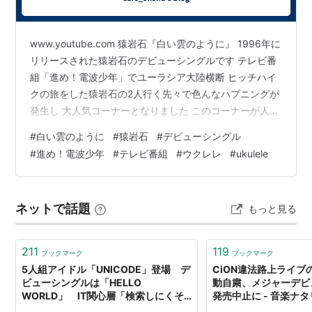
www.youtube.com 猿岩石『白い雲のように』 1996年に
リリースされた猿岩石のデビューシングルです テレビ番
組「進め！電波少年」でユーラシア大陸横断 ヒッチハイ
クの旅をした猿岩石の2人行く先々で色んなハプニングが
発生し 大人気コーナーとなりました このコーナーが人気
になる前から2人に目をつけていた秋元康さんが 2人が帰
#
白い雲のように
#
猿岩石
#
デビューシングル
国するにあたって藤井フミヤさんに曲を作ってくれない
#
進め！電波少年
#
テレビ番組
#
ウクレレ
#
ukulele
かと依頼し 番組のファンだった藤井フミヤは2人の気持
ちになってこの曲ができたんだそうです 後に藤井フミヤ
兄弟のF-BLOODがセルフカバーしています 2000年には
ネットで話題
もっと見る
高校の音楽の教科書にも掲載されました ウクレレでは
サ…
211
119
ブックマーク
ブックマーク
5人組アイドル「UNICODE」登場 デ
CiON違法路上ライブ
ビューシングルは「HELLO
動自粛、メジャーデビ
WORLD」 IT関心層「検索しにくそ
発売中止に - 音楽ナ
う」