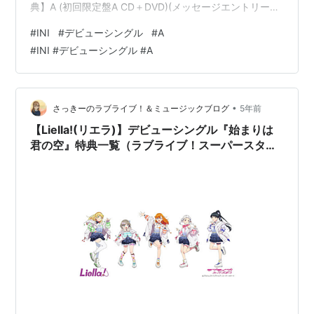
典】A (初回限定盤A CD＋DVD)(メッセージエントリーコ
ード) [ INI ]価格: 1899 円楽天で詳細を見る
#
INI
#
デビューシングル
#
A
#
INI #デビューシングル #A
•
さっきーのラブライブ！＆ミュージックブログ
5年前
【Liella!(リエラ)】デビューシングル『始まりは
君の空』特典一覧（ラブライブ！スーパースタ
ー!!）