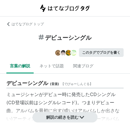
はてなブログ トップ
デビューシングル
このタグでブログを書く
言葉の解説
ネットで話題
関連ブログ
デビューシングル
(
音楽
)
【
でびゅーしんぐる
】
ミュージシャンがデビュー時に発売したCDシングル
(CD登場以前はシングルレコード)。つまり
デビュー
曲
。アルバムを最初に出す(或いはアルバムしか出さな
解説の続きを読む
い)アーティストもあり、その場合は
デビューアルバム
と言う。