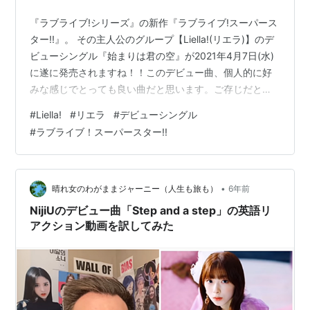
『ラブライブ!シリーズ』の新作『ラブライブ!スーパース
ター!!』。 その主人公のグループ【Liella!(リエラ)】のデ
ビューシングル『始まりは君の空』が2021年4月7日(水)
に遂に発売されますね！！このデビュー曲、個人的に好
みな感じでとっても良い曲だと思います。ご存じだとは
思いますが、作詞も畑 亜貴さんが作詞、そして室田さん
#
Liella!
#
リエラ
#
デビューシングル
がキャラクターデザイン原案ということで、正統な『ラ
#
ラブライブ！スーパースター!!
ブライブ!シリーズ』に戻りますね。 （決して、ニジガク
が別物とは思っていないですよ。アニメも観ましたし、
普通にCDも買っていますし。正直、ニジガクも畑さん、
室田さんがいつも通りに参加したアニメでも良かったの
•
晴れ女のわがままジャーニー（人生も旅も）
6年前
に・・・って思…
NijiUのデビュー曲「Step and a step」の英語リ
アクション動画を訳してみた