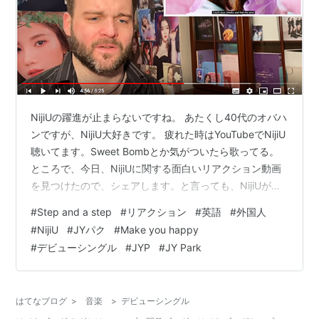
NijiUの躍進が止まらないですね。 あたくし40代のオバハ
ンですが、NijiU大好きです。 疲れた時はYouTubeでNijiU
聴いてます。Sweet Bombとか気がついたら歌ってる。
ところで、今日、NijiUに関する面白いリアクション動画
を見つけたので、シェアします。と言っても、NijiUが面
白いわけではなくて、NijiUを見ている「おっさん」が面
#
Step and a step
#
リアクション
#
英語
#
外国人
白い動画です。その動画は英語なのですが、日本人の方
#
NijiU
#
JYパク
#
Make you happy
も見ている人が結構いるみたいで、コメント欄に、英語
#
デビューシングル
#
JYP
#
JY Park
で何言ってるわからないけど誇らしい云々などとあった
ので、そんな方々のために、英語のリアクションで何を
言っているかざっと内容ベースで訳せばいいか…
はてなブログ
>
音楽
>
デビューシングル