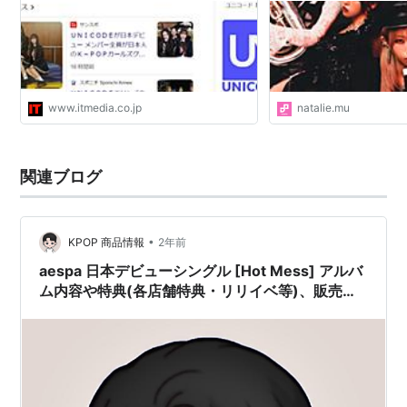
www.itmedia.co.jp
natalie.mu
関連ブログ
•
KPOP 商品情報
2年前
aespa 日本デビューシングル [Hot Mess] アルバ
ム内容や特典(各店舗特典・リリイベ等)、販売先
は？