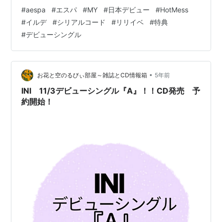
TikTokの軽量版｢TikTok Lite｣を紹介！ ｢TikTok Lite｣は
#
aespa
#
エスパ
#
MY
#
日本デビュー
#
HotMess
TikTokより容量が小さく、データ通信量も少ないため、
#
イルデ
#
シリアルコード
#
リリイベ
#
特典
スマホの容量が少ない方やデータ通信料を節約したい方
#
デビューシングル
にオススメのアプリです。 アプリ比較 TikTok Lite
TikTok 容量 小さい 大きい データ通信量…
•
お花と空のるびぃ部屋～雑誌とCD情報箱
5年前
INI 11/3デビューシングル『A』！！CD発売 予
約開始！