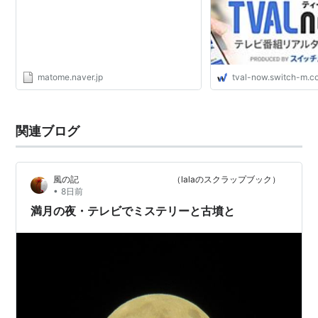
レギュラー番組
特別番組
ワイド番組
matome.naver.jp
tval-now.switch-m.c
帯番組
箱番組
ローカル番組
関連ブログ
新番組
長寿番組
風の記 （lalaのスクラップブック）
裏番組
•
8日前
冠番組
満月の夜・テレビでミステリーと古墳と