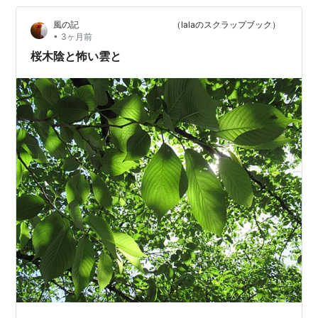
いう番組って大体、昔の曲を聞いたり映像を流したりし
風の記 （lalaのスクラップブック）
て視聴者がその時代の感傷に浸る、思い出を振り返ると
•
3ヶ月前
いうところに焦点を置いてる番組しかない…
桜木陰と怖い雲と