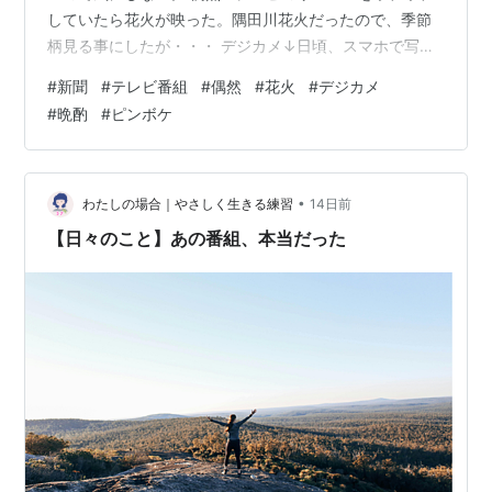
していたら花火が映った。隅田川花火だったので、季節
柄見る事にしたが・・・ デジカメ↓日頃、スマホで写真
を撮る事は少なくデジカメ使用がほとんど。三脚も使わ
#
新聞
#
テレビ番組
#
偶然
#
花火
#
デジカメ
ずビールを飲みながら、ただシャッターを押すだけで
#
晩酌
#
ピンボケ
す。 ボケ気味↓この日は土曜日、酔っぱらうまで飲むの
でまともには撮れない😩 暴発？↓解説なんか興味がな
く、打ち上がった花火に照準を合わせるだけ。次回に続
く。 群馬中央ギター学院のトップページへリンクしま
•
わたしの場合｜やさしく生きる練習
14日前
す。 中央マンドリンクラブのページへリンクしま…
【日々のこと】あの番組、本当だった