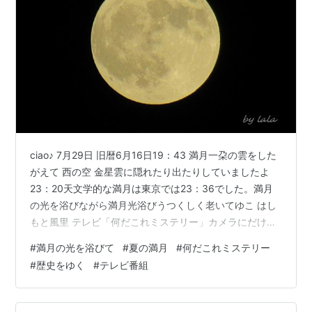
ciao♪ 7月29日 旧暦6月16日19：43 満月一朶の雲をした
がえて 西の空 金星雲に隠れたり出たりしていましたよ
23：20天文学的な満月は東京では23：36でした。満月
の光を浴びながら満月光浴びうつくしく老いてゆこ はし
もと風里 テレビ「何だこれミステリー」カメラにだけに
写る白いもやもや。不思議。「磯田道史 歴史をゆく」謎
#
満月の光を浴びて
#
夏の満月
#
何だこれミステリー
の4世紀古墳 巨大な剣興味津々でした。 にほんブログ村
#
歴史をゆく
#
テレビ番組