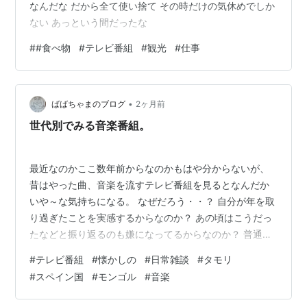
なんだな だから全て使い捨て その時だけの気休めでしか
ない あっという間だったな
#
#食べ物
#
テレビ番組
#
観光
#
仕事
•
ばばちゃまのブログ
2ヶ月前
世代別でみる音楽番組。
最近なのかここ数年前からなのかもはや分からないが、
昔はやった曲、音楽を流すテレビ番組を見るとなんだか
いや～な気持ちになる。 なぜだろう・・？ 自分が年を取
り過ぎたことを実感するからなのか？ あの頃はこうだっ
たなどと振り返るのも嫌になってるからなのか？ 普通は
この曲いい曲だよね、この頃はこうだったな懐かしい
#
テレビ番組
#
懐かしの
#
日常雑談
#
タモリ
ね・・となるが、もうそれすらない。 また昔の曲を流し
#
スペイン国
#
モンゴル
#
音楽
てるのか、いい加減にしろ何度も何度も・・となるのが
正直な所。 じじばば症候群の始まりである。 けれどこう