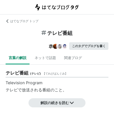
はてなブログ トップ
テレビ番組
このタグでブログを書く
言葉の解説
ネットで話題
関連ブログ
テレビ番組
(
テレビ
)
【
てれびばんぐみ
】
Television Program
テレビで放送される番組のこと。
解説の続きを読む
以下はてなキーワードに登録されている
テレビ番組
関係