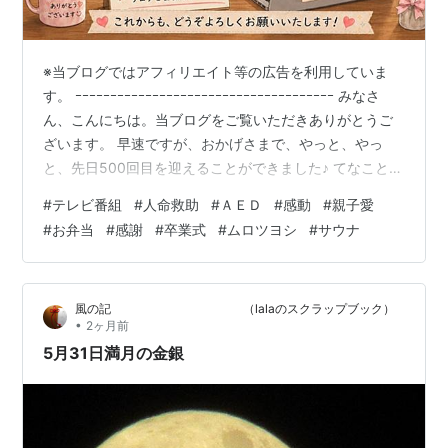
※当ブログではアフィリエイト等の広告を利用していま
す。 ｰｰｰｰｰｰｰｰｰｰｰｰｰｰｰｰｰｰｰｰｰｰｰｰｰｰｰｰｰｰｰｰｰｰｰｰｰ みなさ
ん、こんにちは。当ブログをご覧いただきありがとうご
ざいます。 早速ですが、おかげさまで、やっと、やっ
と、先日500回目を迎えることができました♪ てなこと
で、挙げさせていただきます（笑） ＊＊＊ 目次 ＊＊＊
#
テレビ番組
#
人命救助
#
ＡＥＤ
#
感動
#
親子愛
■ 改めてのご挨拶！！！■ 500回を振り返り。。。■
#
お弁当
#
感謝
#
卒業式
#
ムロツヨシ
#
サウナ
「感動」に関しての総集編■ サウナはお好きですか？
（サウナのまち大革命！） 25.01.14掲載■ モニタリング
でのムロツヨシ神対応♪ 25.02.28掲載■ こんな卒業式も
風の記 （lalaのスクラップブック）
ある？最高ですね～♪ …
•
2ヶ月前
5月31日満月の金銀