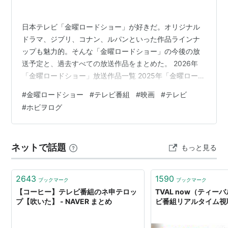
リスト::アニメ作品
バラエティ番組
日本テレビ「金曜ロードショー」が好きだ。オリジナル
ネタ番組
ドラマ、ジブリ、コナン、ルパンといった作品ラインナ
トーク番組
ップも魅力的。そんな「金曜ロードショー」の今後の放
送予定と、過去すべての放送作品をまとめた。 2026年
クイズ番組
「金曜ロードショー」放送作品一覧 2025年「金曜ロード
音楽番組
ショー」放送作品一覧 2024年「金曜ロードショー」バッ
歌番組
#
金曜ロードショー
#
テレビ番組
#
映画
#
テレビ
クナンバー 2023年「金曜ロードショー」バックナンバー
#
ホビヲログ
ニュース番組
2022年「金曜ロードショー」バックナンバー 2021年
スポーツニュース
「金曜ロードショー/金曜ロードSHOW!」バックナンバー
情報番組
2020年「金曜ロードSHOW!」バックナンバー 2019年
ネットで話題
もっと見る
ワイドショー
「金曜ロードSHOW!」バックナンバー 2018年「…
教養番組
語学番組
2643
1590
ブックマーク
ブックマーク
【コーヒー】テレビ番組のネ申テロッ
TVAL now（ティーバ
深夜番組
プ【吹いた】 - NAVER まとめ
ビ番組リアルタイム視
早朝番組
ミニ番組