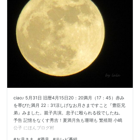
ciao♪ 5月31日 旧暦4月15日20：20満月（17：45）赤み
を帯びた満月 22：31涼しげなお月さまですこと『豊臣兄
弟』みました。親子共演。息子に殴られる役でしたね。
予告 記憶をなくす秀吉！夏満月魚も珊瑚も 繁殖期 小嶋
公子 にほんブログ村
#
お月さま
#
満月
#
テレビ番組