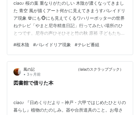
ciao♪ 桜の葉 重なりがたのしい 木陰が濃くなってきまし
た 青空 風が描くアート何かに見えてきまうすパレイドリ
ア現象 💀にも🐵にも見えてくるワハリーポッターの世界
ねテレビ「やまと尼寺精進日記」行ってみたい場所のひ
とつです。尼寺の声ひそひそと竹の秋 原裕 子どもたちに
竹筒に入った水ようかんが振る舞われました。 にほんブ
#
桜木陰
#
パレイドリア現象
#
テレビ番組
ログ村
風の記 （lalaのスクラップブック）
•
3ヶ月前
図書館で借りた本