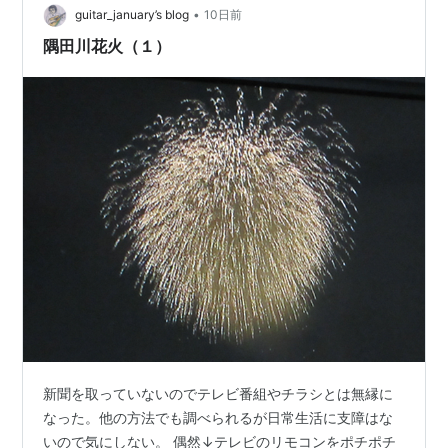
•
guitar_january’s blog
10日前
隅田川花火（１）
新聞を取っていないのでテレビ番組やチラシとは無縁に
なった。他の方法でも調べられるが日常生活に支障はな
いので気にしない。 偶然↓テレビのリモコンをポチポチ