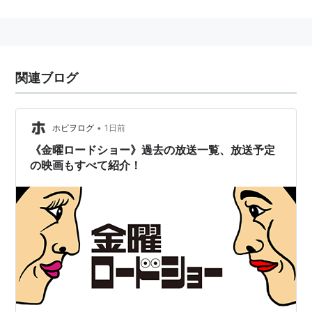
のキーワード。
ドラマ
ドラマ番組
TVドラマ
関連ブログ
テレビドラマ
連続ドラマ
•
ホビヲログ
1日前
スペシャルドラマ
《金曜ロードショー》過去の放送一覧、放送予定
海外ドラマ
の映画もすべて紹介！
時代劇
リスト::時代劇
特撮
リスト::特撮番組タイトル
アニメ
TVアニメ
テレビアニメ
深夜アニメ