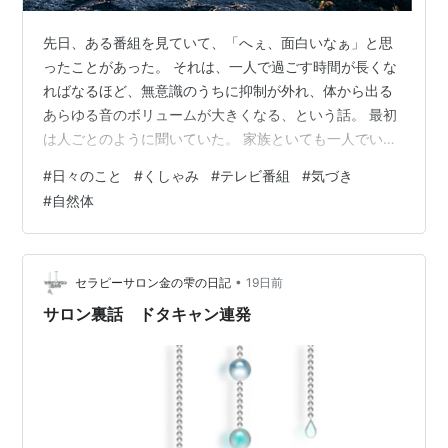
先日、ある番組を見ていて、「へぇ、面白いなぁ」と思
ったことがあった。 それは、一人で過ごす時間が長くな
ればなるほど、無意識のうちに抑制が外れ、体から出る
あらゆる音のボリュームが大きくなる、という話。 最初
は人ごとのように聞いていた。 家族といても一人でいて
も、私は特別気を使って生活しているわけではない。い
#
日々のこと
#
くしゃみ
#
テレビ番組
#
気づき
つも自然体だから、「そんなことあるのかな」くらいに
#
自然体
思っていた。 ところが先日。 自分のくしゃみに驚いた。
私はどちらかというと、「クシュン」と、かわいらしい
くしゃみをするタイプだと思っていた。少なくとも、そ
う信じて生きてきた。 ところが実際に出てきたのは、
•
セラピーサロン金の雫の日記
19日前
「ブァ〜ハァ〜クション〜！」 もう完…
サロン裏話 ドタキャン連発