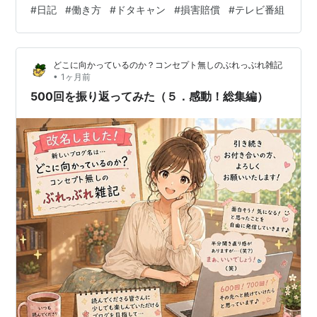
よることにしたそう 若いのにすごいねー、とみんなで話
#
日記
#
働き方
#
ドタキャン
#
損害賠償
#
テレビ番組
していました いつも直前の予約でご来店をされるので、
予約が取れないかもという冷や冷やがいつもありました
でも、運がいいのかそんなこともなく ついてるカップル
どこに向かっているのか？コンセプト無しのぶれっぶれ雑記
なんだなぁと思ってました ある日帰り際「次回の予約を
•
1ヶ月前
お願いしますしたいんだけど」 ついに帰りの次回予約に
500回を振り返ってみた（５．感動！総集編）
なったんだ✨ みんなやった…