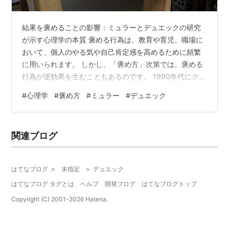
結果を褒めることの影響：ミュラーとデュエックの研究
が示す心理学の本質 褒める行為は、教育や育児、職場に
おいて、個人のやる気や自己肯定感を高めるために頻繁
に用いられます。 しかし、「褒め方」次第では、褒める
行為が逆効果を生むこともあるのです。 1990年代にクラ
ウディア・ミュラー（Claudia Mueller）とキャロル・デ
#
心理学
#
褒め方
#
ミュラー
#
デュエック
ュエック（Carol Dweck）が行った画期的な研究は、褒
める行為の裏側に潜む心理学的メカニズムを明らかにし
ました。 この記事では、ミュラーとデュエックの研究内
関連ブログ
容とその影響を深く掘り下げ、教育や職場での実践への
応用可能性を探ります。 さらに、褒め方が長期的な成果
や成長に与…
はてなブログ
>
未指定
>
デュエック
はてなブログ タグとは
ヘルプ
開発ブログ
はてなブログトップ
Copyright (C) 2001-
2026
Hatena.