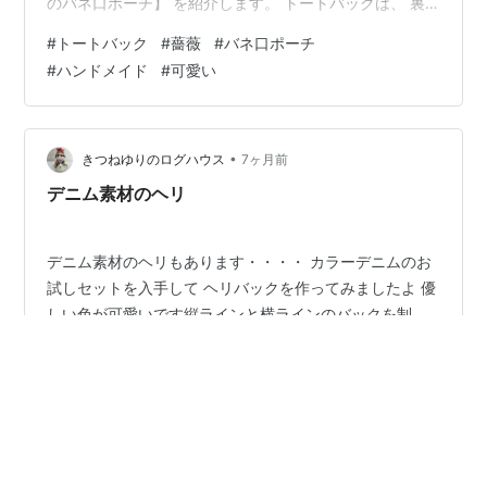
のバネ口ポーチ】 を紹介します。 トートバックは、 裏
地が赤いチェックでレトロ可愛い柄になっていて、 キル
#
トートバック
#
薔薇
#
バネ口ポーチ
ティング生地でふかふか！ 裏面全体にキルティング生地
#
ハンドメイド
#
可愛い
を使用した贅沢な一品です。 ハートがたくさん描かれた
ポケットがついていて、 唯一無二の柄合わせの品です。
一点ものの特別感をお楽しみいただけて、他の人ともか
ぶらず、 自分らしさを満喫いただけます。 カントリー風
•
きつねゆりのログハウス
7ヶ月前
の物を作りたくて、こち…
デニム素材のヘリ