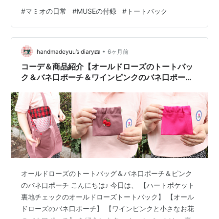
他にもColemanコラボがいろいろ出てたので、あれはあ
#
マミオの日常
#
MUSEの付録
#
トートバック
れで“大盤振る舞い回”やったんですかね。 色違いなだけ
な気も、ちょっとしてますが…。 とりあえずそのボスト
ンは、北海道旅行のときに「万が一のお土産用」として
•
持っていく予定です。 軽さだけは、ピカイチなんで。
handmadeyuu’s diary📖
6ヶ月前
（ぺらんぺらんやけど） で、今回の帆布トート。これが
コーデ＆商品紹介【オールドローズのトートバッ
また、めちゃくち…
ク＆バネ口ポーチ＆ワインピンクのバネ口ポー
チ】
オールドローズのトートバッグ＆バネ口ポーチ＆ピンク
のバネ口ポーチ こんにちは♪ 今日は、 【ハートポケット
裏地チェックのオールドローズトートバック】 【オール
ドローズのバネ口ポーチ】 【ワインピンクと小さなお花