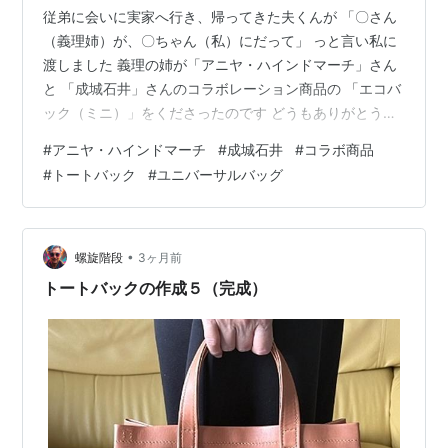
従弟に会いに実家へ行き、帰ってきた夫くんが 「〇さん
（義理姉）が、〇ちゃん（私）にだって」 っと言い私に
渡しました 義理の姉が「アニヤ・ハインドマーチ」さん
と 「成城石井」さんのコラボレーション商品の 「エコバ
ック（ミニ）」をくださったのです どうもありがとうご
ざいます めっちゃかわいいですよね 大人気商品で、なか
#
アニヤ・ハインドマーチ
#
成城石井
#
コラボ商品
なか手に入らないのだそうです そんな貴重なトートバッ
#
トートバック
#
ユニバーサルバッグ
クをいただいてしまい ちょっと恐縮しておりますが、と
ても嬉しいです どうもありがとうございました お礼は何
にしようかしら ランキング参加中gooからきました ラン
キング参加中【公式】はてなブログ初心者のグループ
•
螺旋階段
3ヶ月前
トートバックの作成５（完成）