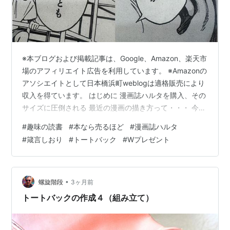
※本ブログおよび掲載記事は、Google、Amazon、楽天市
場のアフィリエイト広告を利用しています。 ※Amazonの
アソシエイトとして日本橋浜町weblogは適格販売により
収入を得ています。 はじめに 漫画誌ハルタを購入、その
サイズに圧倒される 最近の漫画の描き方って・・・ 今回
はマリちゃんが主人公 次回以降の掲載は・・・ はじめに
#
趣味の読書
#
本なら売るほど
#
漫画誌ハルタ
「本なら売るほど」第3巻が発売された時、そこには読者
#
箴言しおり
#
トートバック
#
Wプレゼント
プレゼントの告知もされていた。一つは、「必ずもらえ
る！ 箴言しおり」、もう一つは、「１００名様に抽選で
当たる！ 特製トートバッグ」だ。ファンとしては当然応
募するだろう。一部からは、「出版社の戦略にまんまと
•
螺旋階段
3ヶ月前
乗せ…
トートバックの作成４（組み立て）