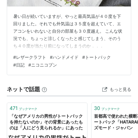
暑い日が続いていますが、やっと最高気温が４０度を下
回りました。それでも外気温は３５度を超えていて、エ
アコンをいれないと自分の部屋も３０度越え。 こんな状
況でも、ちょっと涼しくなったと感じてしまう、そのう
ち４０度が当たり前になってしまうのか．．．
#
レザークラフト
#
ハンドメイド
#
トートバック
#
日記
#
ニコニコプン
ネットで話題
もっと見る
471
30
ブックマーク
ブックマーク
「なぜアメリカの男性がトートバック
首都高で使われた横断
を持たないのか」その背景にあったも
ートバック「HATARAKU
のは「人にどう見られるか」にあった
ズモード・ジャパン