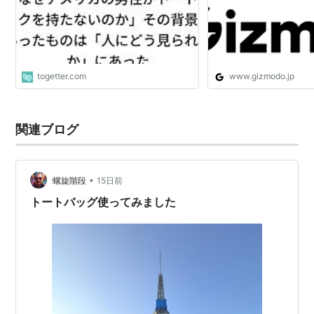
togetter.com
www.gizmodo.jp
関連ブログ
•
螺旋階段
15日前
トートバッグ使ってみました