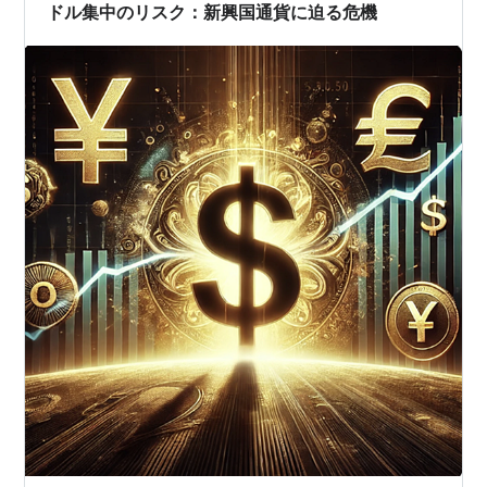
か？ ドルインデックス（DXY）は、米ドルの相対的な価
ドル集中のリスク：新興国通貨に迫る危機
値を主要通貨バスケット（ユーロ・円…