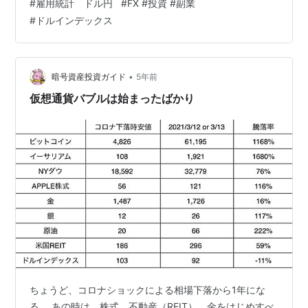
#
雇用統計 ドル円
#
FX #投資 #副業
私共に忙しいながらも、ドル円ショートのゾーントレー
#
ドルインデックス
ドで利益を取れているメンバーの方は今日だけは注目！
masaprediction.hatenablog.com ※ザイFX！陳満咲杜氏
コラムより引用 🌟LINE友だち追加をして、完全無料でFX
リアルタイム実況中継をご覧ください…
•
暗号資産投資ガイド
5年前
仮想通貨バブルは始まったばかり
ちょうど、コロナショックによる相場下落から1年にな
る。 あの時は、株式、不動産（REIT）、金をはじめすべ