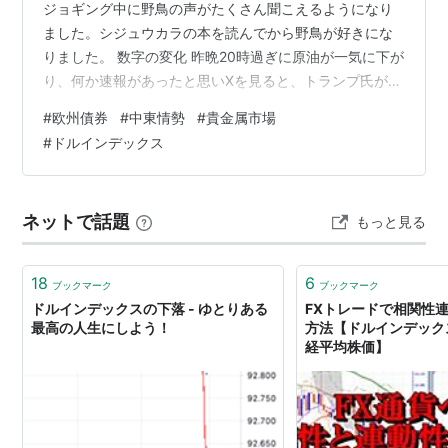
ジョギング中に野鳥の声がたくさん聞こえるようになり
ました。シジュウカラの本を読んでから野鳥が好きにな
りました。 数字の変化 昨晩20時過ぎに原油が一気に下が
り、何か速報があったと思いXを見ると、トランプ氏が
「私は戦争省に対し、イランの発電所およびエネルギー
#
欧州債券
#
中東情勢
#
貴金属市場
インフラに対するあらゆる軍事攻撃を5日間の期間にわた
#
ドルインデックス
り延期するよう指示しました。これは、進行中の会合と
協議の成功を条件とする。」→ イランへのエネルギー施
設攻撃を5日間停止 そういえば、カリスマ個人投資家の
ネットで話題
もっと見る
テスタさんが、昨日の投稿で、そろそろ買いに転じてい
くとしており、ものすごい嗅覚の優れ…
18
6
ブックマーク
ブックマーク
ドルインデックスの下落 - ゆとりある
FXトレードで相関性
最高の人生にしよう！
方法【ドルインデック
経平均株価】