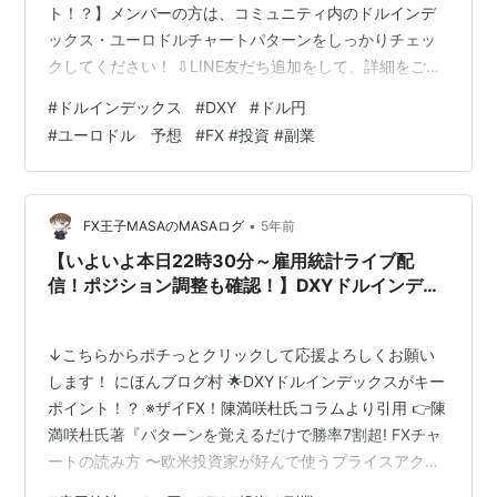
ト！？】メンバーの方は、コミュニティ内のドルインデ
ックス・ユーロドルチャートパターンをしっかりチェッ
クしてください！ ⇩LINE友だち追加をして、詳細をご確
認ください！ 🌟プロトレーダーMASA FX-OUGIインジケ
#
ドルインデックス
#
DXY
#
ドル円
ーターも炸裂！プロトレーダーMASAによる極秘会得プロ
#
ユーロドル 予想
#
FX #投資 #副業
ジェクト始動！ 🌟プロトレーダーMASA FX-OUGIインジ
ケーターで、MASA式デイトレ・スキャルを完全マスタ
ー！ masaprediction.hatenablog.com 🌟プロトレーダー
MASA監修FX奥義で、MAS…
•
FX王子MASAのMASAログ
5年前
【いよいよ本日22時30分～雇用統計ライブ配
信！ポジション調整も確認！】DXYドルインデッ
クスがキーポイント！？公私共に忙しいながら
も、ドル円ショートのゾーントレードで利益を取
↓こちらからポチっとクリックして応援よろしくお願い
れているメンバーの方は今日だけは注目！
します！ にほんブログ村 🌟DXYドルインデックスがキー
ポイント！？ ※ザイFX！陳満咲杜氏コラムより引用 👉陳
満咲杜氏著『パターンを覚えるだけで勝率7割超! FXチャ
ートの読み方 〜欧米投資家が好んで使うプライスアクシ
ョンの教科書』オススメです！ ⇩ご購入はこちら⇩ 🌟公