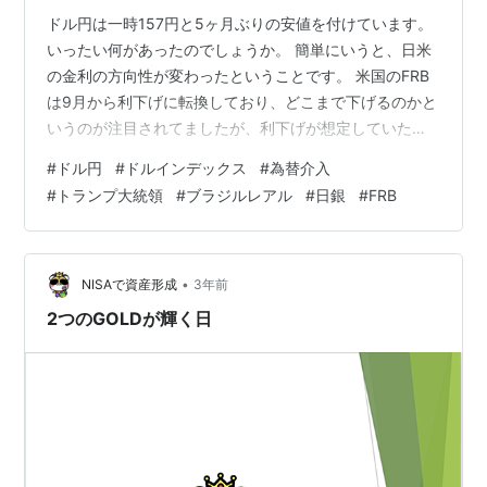
ドル円は一時157円と5ヶ月ぶりの安値を付けています。
いったい何があったのでしょうか。 簡単にいうと、日米
の金利の方向性が変わったということです。 米国のFRB
は9月から利下げに転換しており、どこまで下げるのかと
いうのが注目されてましたが、利下げが想定していたよ
り続かないとの見方に変わりました。 一方で、日銀も当
#
ドル円
#
ドルインデックス
#
為替介入
初は12月更なる利上げをしないことが明確となり、利上
#
トランプ大統領
#
ブラジルレアル
#
日銀
#
FRB
げペースがゆるやかになるというのが確認されました。
これを受けて、日米の金利差が縮まらないとの見方から
金利の高いドルに資金が流れてドル高円安になったとい
うことです。 下記はドルインデックスと呼ばれるチャー
•
NISAで資産形成
3年前
トで、ドルの価値を主要通貨と…
2つのGOLDが輝く日