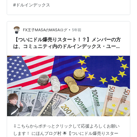
知るすべを知りませんでした。 せいぜい裁定取引と言っ
#
ドルインデックス
て実勢値（bid askは無視）と理論値の差を使って収益を
あげる方法は知っていましたが、実際の差は微々たるも
ので私はやっていません。 実勢 理論値 ドル円 134.31
•
134.28ユーロ円 141.53 141.53ドルユーロ 1.05403
FX王子MASAのMASAログ
5年前
1.05403 これまでの円安ドル高、円安ユー…
【ついにドル爆売りスタート！？】メンバーの方
は、コミュニティ内のドルインデックス・ユーロ
ドルチャートパターンをしっかりチェックしてく
ださい！
⇩こちらからポチっとクリックして応援よろしくお願い
します！ にほんブログ村 🌟【ついにドル爆売りスター