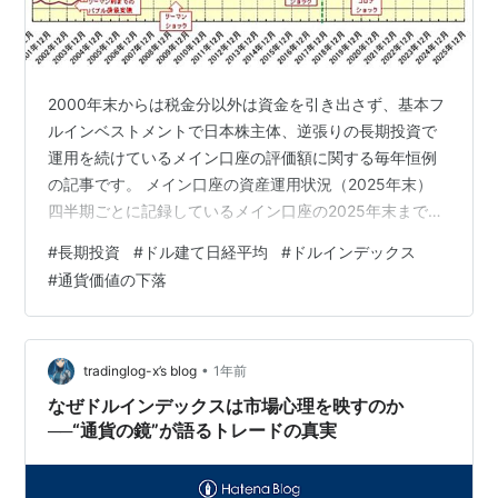
2000年末からは税金分以外は資金を引き出さず、基本フ
ルインベストメントで日本株主体、逆張りの長期投資で
運用を続けているメイン口座の評価額に関する毎年恒例
の記事です。 メイン口座の資産運用状況（2025年末）
四半期ごとに記録しているメイン口座の2025年末までの
評価額の推移は以下の通りとなった（縦軸の絶対額の数
#
長期投資
#
ドル建て日経平均
#
ドルインデックス
値は生々しいのでカット）。フルインベストメントで株
#
通貨価値の下落
式市場全体の影響をもろに受けるので、評価額が落ち込
んだ時の理由をグラフに追記している。 昨年は後半から
成績が伸び、2025年末の評価額は2024年末比で
+26.0%、2000年末比で10.54倍、運用開始以降の実質的
•
tradinglog-x’s blog
1年前
な元本比で30.29…
なぜドルインデックスは市場心理を映すのか
──“通貨の鏡”が語るトレードの真実