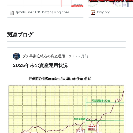
fpyakusyu1019.hatenablog.com
fxxy.org
関連ブログ
•
プチ早期退職者の資産運用＋α
7ヶ月前
2025年末の資産運用状況