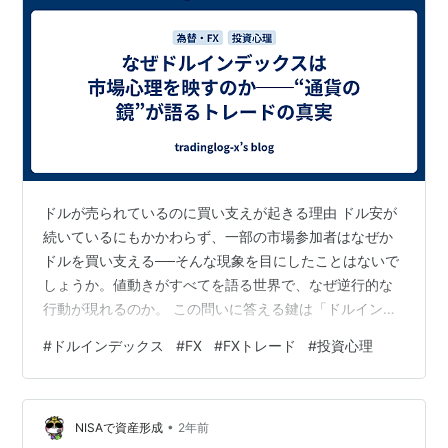
ドルが売られているのに買い支えが起きる理由 ドル安が
続いているにもかかわらず、一部の市場参加者はなぜか
ドルを買い支える──そんな現象を目にしたことはないで
しょうか。値動きがすべてを語る世界で、なぜ逆行的な
行動が現れるのか。 この問いに答える鍵は「ドルインデ
ックス（DXY）」にあります。DXYは単なる数値指標で
#
ドルインデックス
#
FX
#
FXトレード
#
投資心理
はなく、市場全体の心理状態を映す鏡であり、通貨の潮
流と集団行動のクセを読み解くツールとして機能してい
ます。本記事では、その仕組みと活用法について6つの視
•
点から掘り下げていきます。 ドルインデックスとは何
NISAで資産形成
2年前