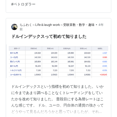
る。 年初来のグラフを見てみよう。 年初来で+151.33%
#
ペトロダラー
と素晴らしいパフォーマンスだ。 この2つのゴールドの
価格推移を見ていると、ある共通点に気づく。 11月から
急激に上昇している点だ。 11月から何が変わったのだろ
•
らふわく～Life＆laugh work～受験算数・数学・趣味
4年
うか。 もう一つ以下のグラフを見…
前
ドルインデックスって初めて知りました
ドルインデックスという指標を初めて知りました。 いか
に今まであまり調べることなくトレーディングをしてい
たかを改めて知りました。 普段目にする為替レートはこ
んな感じです。 ドル、ユーロ、円自体の通貨の強さって
どうやって見るんだろうかと思っていましたが、それを