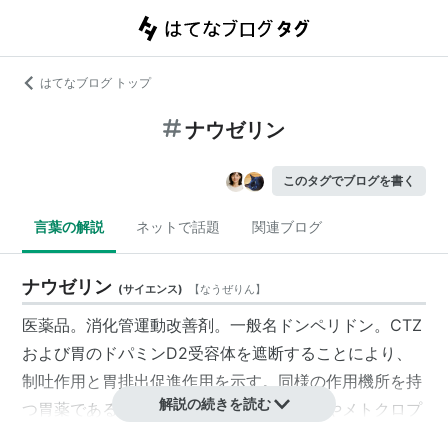
はてなブログ トップ
ナウゼリン
このタグでブログを書く
言葉の解説
ネットで話題
関連ブログ
ナウゼリン
(
サイエンス
)
【
なうぜりん
】
医薬品。消化管運動改善剤。一般名
ドンペリドン
。CTZ
および胃のドパミンD2受容体を遮断することにより、
制吐作用と胃排出促進作用を示す。同様の作用機所を持
解説の続きを読む
つ胃薬であるスルピリド＜ドグマチール＞やメトクロプ
ラミド＜プリンペラン＞と異なり、中枢への移行はほと