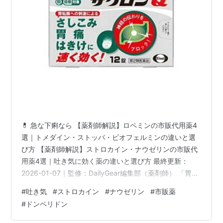
💊 急な下痢なら 【薬剤師解説】ロペミンの市販代用薬4
選｜トメダイン・ストッパ・ビオフェルミンの違いと選
び方 【薬剤師解説】ストロカイン・ナウゼリンの市販代
用薬4選｜吐き気に効く薬の違いと選び方 最終更新：
2026-01-07｜監修：DailyGear編集部（薬剤師） 「胃が
ムカムカして気持ち悪い」「吐き気が止まらない」そん
#
吐き気
#
ストロカイン
#
ナウゼリン
#
市販薬
な症状で病院にかかると処方されることが多いのが「ス
#
ドンペリドン
トロカイン」や「ナウゼリン」です。ストロカイン（成
分：オキセサゼイン）は胃の痛みを麻痺させて鎮める