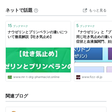
薬、ナウゼリン（成分：ドンペリドン）は胃腸の働きを
ネットで話題
もっと見る
整えて吐き気を抑える薬です。ストロカインと同じ成分
の市販薬はありますが、ナウ…
15
5
ブックマーク
ブックマーク
ナウゼリンとプリンペランの違いにつ
『ナウゼリン』と『プ
いて徹底解説【吐き気止め】
同じ吐き気止めの違い
症状と血液脳関門、妊
全性
www.mr-t-drg-pharmacist.online
www.fizz-di.jp
関連ブログ