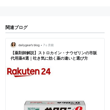
んどまったく見られない。消化器症状（悪心、嘔吐、食
欲不振、腹部膨満、上腹部不快感、腹痛、胸やけ、あい
気）を改善する。錠剤、細粒剤、坐剤、シロップ剤があ
る。
関連ブログ
•
dailygear’s blog
7ヶ月前
【薬剤師解説】ストロカイン・ナウゼリンの市販
代用薬4選｜吐き気に効く薬の違いと選び方