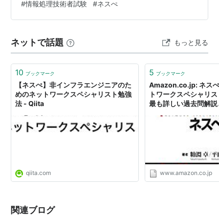
#
情報処理技術者試験
#
ネスぺ
問18 問19 問20 問21 問22 問23 問24 問25 まとめ 結論
過去問（直近2年分）と最低限違う選択肢を選ばなければ
最低6割はいくはず。 ネットワークスペシャリスト過去
ネットで話題
もっと見る
問道場…
10
5
ブックマーク
ブックマーク
【ネスぺ】非インフラエンジニアのた
Amazon.co.jp: ネ
めのネットワークスペシャリスト勉強
トワークスペシャリス
法 - Qiita
最も詳しい過去問解説
粕淵卓, 平田賀一: 本
qiita.com
www.amazon.co.jp
関連ブログ