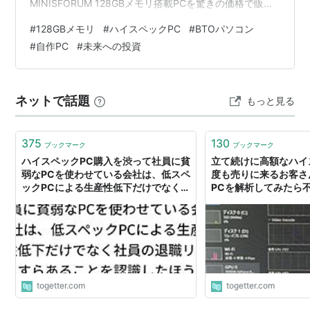
MINISFORUM 128GBメモリ搭載PCを驚きの価格で販売
中—性能も価格も規格外！- Apple（日本）：Mac Proや
#
128GBメモリ
#
ハイスペックPC
#
BTOパソコン
一部のiMacモデルで128GB以上のメモリ構成が可能-
#
自作PC
#
未来への投資
Dell：Precisionシリーズなど、ワークステーション向け
モデルで対応- HP：Zシリーズなどのプロ向けワークステ
ーションで128GB以上に対応- Lenovo：ThinkS…
ネットで話題
もっと見る
375
130
ブックマーク
ブックマーク
ハイスペックPC購入を渋って社員に貧
立て続けに高額なハイ
弱なPCを使わせている会社は、低スペ
度も売りに来るお客さん
ックPCによる生産性低下だけでなく社
PCを解析してみたら
員の退職リスクすらあることを認識し
妙に表示を偽装してい
たほうがいい
togetter.com
togetter.com