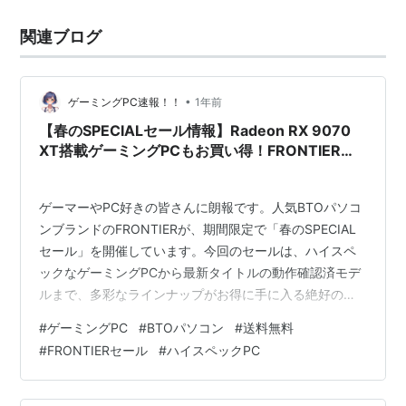
関連ブログ
•
ゲーミングPC速報！！
1年前
【春のSPECIALセール情報】Radeon RX 9070
XT搭載ゲーミングPCもお買い得！FRONTIERの
BTOパソコンが今だけ送料無料！
ゲーマーやPC好きの皆さんに朗報です。人気BTOパソコ
ンブランドのFRONTIERが、期間限定で「春のSPECIAL
セール」を開催しています。今回のセールは、ハイスペ
ックなゲーミングPCから最新タイトルの動作確認済モデ
ルまで、多彩なラインナップがお得に手に入る絶好のチ
ャンスです。特に注目は、圧倒的グラフィック性能を誇
#
ゲーミングPC
#
BTOパソコン
#
送料無料
る「Radeon RX 9070 XT」搭載モデル。高いパフォーマ
#
FRONTIERセール
#
ハイスペックPC
ンスを求める方には見逃せない一台となっています。 期
間：2025年4月4日(金)15時 ～ 2025年4月11日(金)15時
「モンスターハンターワイルズ」の動作確認済みゲーミ