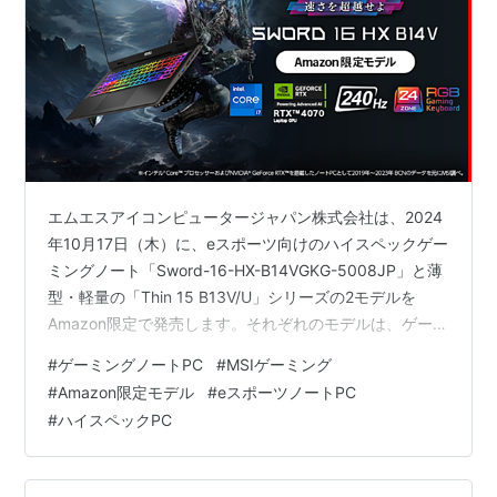
エムエスアイコンピュータージャパン株式会社は、2024
年10月17日（木）に、eスポーツ向けのハイスペックゲー
ミングノート「Sword-16-HX-B14VGKG-5008JP」と薄
型・軽量の「Thin 15 B13V/U」シリーズの2モデルを
Amazon限定で発売します。それぞれのモデルは、ゲーム
を快適に楽しむための最新技術と優れた性能を備えてお
#
ゲーミングノートPC
#
MSIゲーミング
り、FPSやバトルロイヤルゲームに最適です。本記事で
#
Amazon限定モデル
#
eスポーツノートPC
は、これらの新製品の魅力を詳細に解説します。 勝利を
#
ハイスペックPC
引き寄せる「Sword-16-HX-B14VGKG-5008JP」 デスク
トップ級の処理能力で快適ゲーミング 圧倒的なグラフィ
ックス性能 冷却性能…