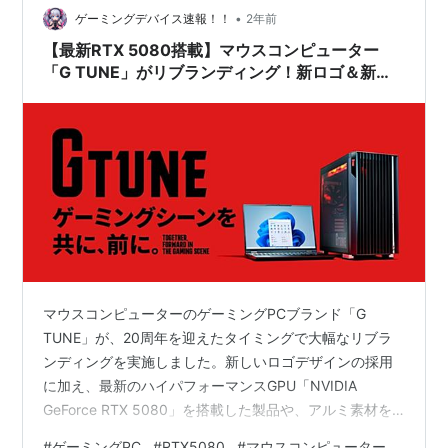
します。ぜひ最後までご覧になって、お得なこの機会を
•
ゲーミングデバイス速報！！
2年前
お見逃しなく！ 1. FRONT…
【最新RTX 5080搭載】マウスコンピューター
「G TUNE」がリブランディング！新ロゴ＆新型
ケースの魅力を徹底解説
マウスコンピューターのゲーミングPCブランド「G
TUNE」が、20周年を迎えたタイミングで大幅なリブラ
ンディングを実施しました。新しいロゴデザインの採用
に加え、最新のハイパフォーマンスGPU「NVIDIA
GeForce RTX 5080」を搭載した製品や、アルミ素材を
使用した新型タワーケースなど、新要素が盛りだくさん
#
ゲーミングPC
#
RTX5080
#
マウスコンピューター