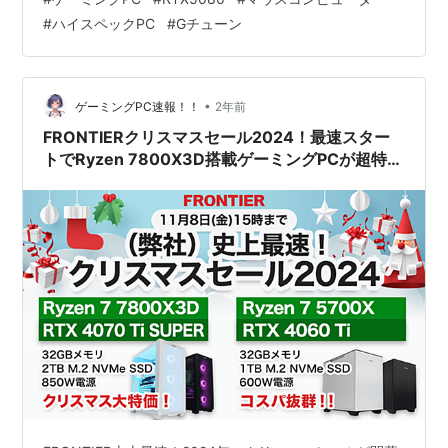
です。この記事では、ゲーミングPCを検討している方に
#
ハイスペックPC
#
Gチューン
向けて、G TUNEの進化した魅力を詳しくご紹介します。
G TUNEが歩んだ20年とリブランディングの背景 アルミ
素材とLEDで魅せる新型タワーケース 冷却性能を高める
空冷ファン＋水冷ラジエーター 注目の最新GPU「NVID…
•
ゲーミングPC速報！！
2年前
FRONTIERクリスマスセール2024！最速スター
トでRyzen 7800X3D搭載ゲーミングPCが超特
価！