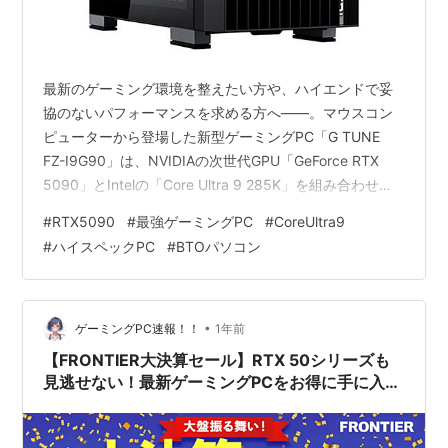
最新のゲーミング環境を整えたい方や、ハイエンドで妥
協のないパフォーマンスを求める方へ――。マウスコン
ピューターから登場した新型ゲーミングPC「G TUNE
FZ-I9G90」は、NVIDIAの次世代GPU「GeForce RTX
5090」とIntelの「Core Ultra 9 285K」を組み合わせ
た、まさに“最強クラス”の一台です。 この記事では、こ
#
RTX5090
#
最強ゲーミングPC
#
CoreUltra9
の注目の最新PCが持つ特徴やセールスポイントを詳しく
#
ハイスペックPC
#
BTOパソコン
解説します。価格やスペック、デザイン面、冷却性能な
どを幅広くカバーしていくので、ハイエンドマシンに興
味がある方はぜひチェックしてみてください。 ■
GeForce RTX 5090 とは ■…
•
ゲーミングPC速報！！
1年前
【FRONTIER大決算セール】RTX 50シリーズも
見逃せない！最新ゲーミングPCをお得に手に入れ
る大チャンス