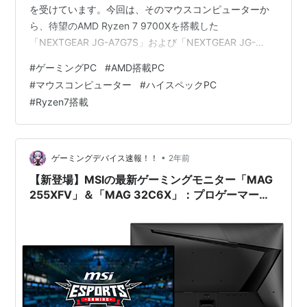
を受けています。今回は、そのマウスコンピューターか
ら、待望のAMD Ryzen 7 9700Xを搭載した
「NEXTGEAR JG-A7G7S」および「NEXTGEAR JG-
A7G7A」シリーズが新登場しました。本記事では、これ
#
ゲーミングPC
#
AMD搭載PC
らの最新モデルについて詳細に解説し、なぜこのモデル
#
マウスコンピューター
#
ハイスペックPC
がゲーミングPCとして最適なのかを掘り下げていきま
#
Ryzen7搭載
す。 新モデル「NEXTGEAR JG-A7G7S & JG-A7G7A」と
は？ AMD Ryzen 7 9700Xの性能と特徴 NEXTGEAR JG-
A7G7S/JG-…
•
ゲーミングデバイス速報！！
2年前
【新登場】MSIの最新ゲーミングモニター「MAG
255XFV」＆「MAG 32C6X」：プロゲーマーも
納得のハイスペックモデル