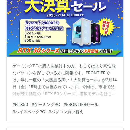
ゲーミングPCの購入を検討中の方、もしくはより高性能
なパソコンを探している方に朗報です。FRONTIERで
は、年に一度の「大盤振る舞い！大決算セール」が2月14
日（金）15時まで開催されています。今回は、市場で品
薄が続く話題の「RTX 50シリーズ」搭載モデルをはじ
め、高コスパなエントリー向けからハイエンドまで、多
#
RTX50
#
ゲーミングPC
#
FRONTIERセール
彩なラインナップを大放出。ゲーマーはもちろん、クリ
#
ハイスペックPC
#
パソコン買い替え
エイターやビジネスユーザーにも魅力的な内容が盛りだ
くさんです。 本記事では、セールの注目ポイントや狙い
目のモデル、そして押さえておきたい理由を詳しく解説