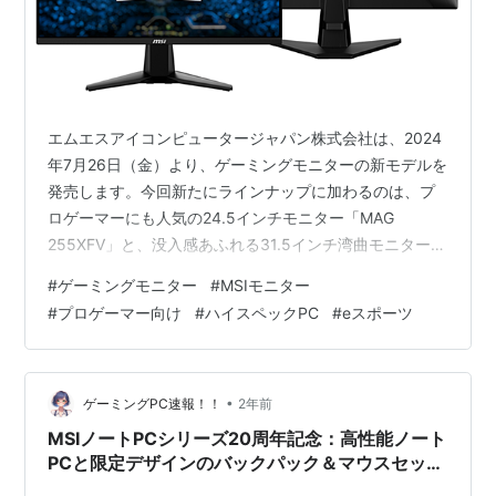
エムエスアイコンピュータージャパン株式会社は、2024
年7月26日（金）より、ゲーミングモニターの新モデルを
発売します。今回新たにラインナップに加わるのは、プ
ロゲーマーにも人気の24.5インチモニター「MAG
255XFV」と、没入感あふれる31.5インチ湾曲モニター
「MAG 32C6X」です。それぞれのモデルの特長や性能を
#
ゲーミングモニター
#
MSIモニター
詳しくご紹介します。 「MAG 255XFV」：競技性の高い
#
プロゲーマー向け
#
ハイスペックPC
#
eスポーツ
ゲームに最適な24.5インチモデル 高リフレッシュレート
と高速応答速度 RAPID VAパネルの優れた映像表現 ゲー
ミングに最適な追加機能 取り付けの柔軟性 「MAG
32C6X」：没入感抜群の31.5インチ湾曲モ…
•
ゲーミングPC速報！！
2年前
MSIノートPCシリーズ20周年記念：高性能ノート
PCと限定デザインのバックパック＆マウスセット
を発売