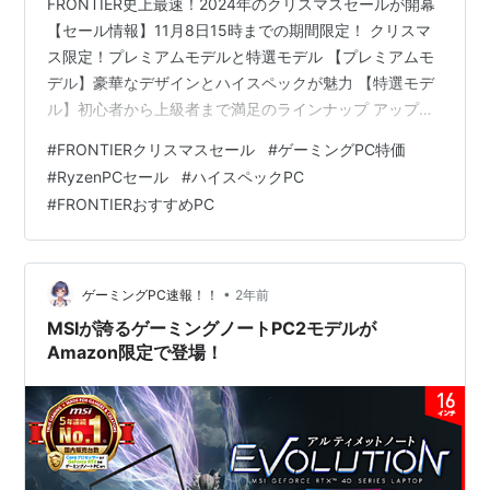
FRONTIER史上最速！2024年のクリスマスセールが開幕
【セール情報】11月8日15時までの期間限定！ クリスマ
ス限定！プレミアムモデルと特選モデル 【プレミアムモ
デル】豪華なデザインとハイスペックが魅力 【特選モデ
ル】初心者から上級者まで満足のラインナップ アップグ
レード応援キャンペーン：数量限定でRyzen 9 7900X3D
#
FRONTIERクリスマスセール
#
ゲーミングPC特価
が登場 【FRONTIERの安心ポイント】国内生産と手厚い
#
RyzenPCセール
#
ハイスペックPC
サポート まとめ：FRONTIERクリスマスセールで理想の
#
FRONTIERおすすめPC
PCを手に入れよう FRONTIER史上最速！2024年のクリ
スマスセールが開幕 いよいよクリスマスシーズン！
FRONTIERが今年も「史上最速」…
•
ゲーミングPC速報！！
2年前
MSIが誇るゲーミングノートPC2モデルが
Amazon限定で登場！