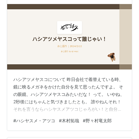
ハシアツメヤスコについて 昨日会社で着替えている時、
鏡に映るメガネをかけた自分を見て思ったんですよ。 そ
の眼鏡、ハシアツメヤスコみたいだな！ って。 いやね、
2秒後にはちゃんと気づきましたとも。 誰やねんそれ！
それを言うならハシヤスメアツコじゃろがい！と自分で
ツッコミ入れました。 で更衣室で一人クスクス笑ってい
#
ハシヤスメ・アツコ
#
木村拓哉
#
野々村竜太郎
たわけです。こわ。 この投稿をInstagramで見る ハシヤ
スメ・アツコ(@hashiyasume_atsuko84)がシェアした投
稿 ハシヤスメ・アツコさん。 正式には真ん中に『・』が