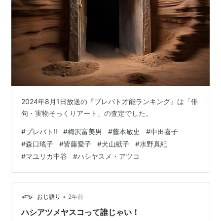
2024年8月1日放送の『プレバト才能ランキング』は「俳
句・実物そっくりアート」の査定でした。
#
プレバト!!
#
梅沢富美男
#
藤本敏史
#
中田喜子
#
森口瑤子
#
皆藤愛子
#
犬山紙子
#
水野真紀
#
マユリカ中谷
#
ハシヤスメ・アツコ
•
おじ語り
2年前
ハシアツメヤスコって誰じゃい！