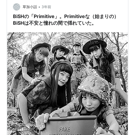
•
入るそうです。最近テレビでよく見ますよね。 本日⭐#ヒ
草加小話
3年前
ルナンデス⭐よろしくお願いいたします😆😆😆 p…
BiSHの「Primitive」。Primitiveな（始まりの）
BiSHは不安と憧れの間で揺れていた。