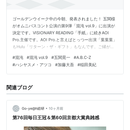
ゴールデンウイーク中の今朝、発表されました！ 五関様
がオムニバスコント公演の第9弾「混沌 vol.9」に出演が
決定です。VISIONARY READING「手紙」に続きAOI
Pro.主催です。AOI Pro.と言えばとっつー出演「葉葉葉」
もHulu「リターン・ザ・ギフト」もなんです。ご縁が続
きますね。おまけと言ってはなんですが河合くんの朗読
#
混沌
#
混沌 vol.9
#
五関晃一
#
A.B.C-Z
劇「したいとか、したくないとかの話じゃない2026」も
#
ハシヤスメ・アツコ
#
加藤大吾
#
稲田美紀
AOI Pro.です。 〔トーチュウ電子版新聞5/2〕14面
A.B.C-Zに五関晃一がオムニバスコント公演の第9弾「混
頓 vol.9」に出演する#五関晃一 #ABCZ #稲田美紀 #加藤
関連ブログ
大悟 #ハシヤス…
•
Go-ye@h総研
10ヶ月前
第76回毎日王冠＆第60回京都大賞典雑感