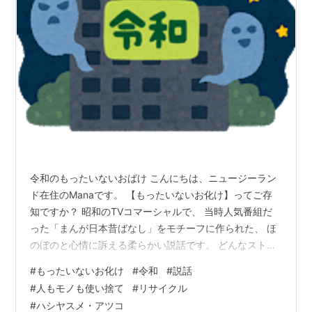
令和のもったいないおばけ こんにちは、ニュージーラン
ド在住のManaです。 【もったいないお化け】ってご存
知ですか？ 昭和のTVコマーシャルで、 当時人気番組だ
った「まんが日本昔ばなし」をモチーフに作られた、 ほ
のぼのと心情に訴える柔らかい説話です。 どんなストー
リーだったのか気になって、ググったところ、 【もった
#
もったいないお化け
#
令和
#
説話
いないおばけ】は、こんなあらすじ。 お寺の和尚さんが
#
人もモノも使い捨て
#
リサイクル
子どもたちを夕飯に招くのですが、 子どもたちは好き嫌
#
ハシヤスメ・アツコ
いを言って、嫌いな食べ物を跳ね除けます。 その夜、