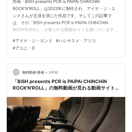
邦画「BiSH presents PCR is PAiPAi CHiNCHiN
ROCK'N'ROLL」は2022年に制作され、アイナ・ジ・エ
ンドさんが主演を演じた作品です。そしてこの記事で
は、その「BiSH presents PCR is PAiPAi CHiNCHiN
ROCK'N'ROLL」が見られる動画サイトを調べています。
主にU-NEXTやAmazonビデオでの配信状況を調査してい
#
アイナ・ジ・エンド
#
ハシヤスメ・アツコ
ますが、『Dailymotionとかの無料サイトにはないの？』
#
アユニ・D
『わざわざ登録するのはちょっと･･･』という方向けに、
無料動画サイトのリンクも載せています。動画があった
としても違法アップロードされた動画ばか…
•
無料動画 映画
3年前
「BiSH presents PCR is PAiPAi CHiNCHiN
ROCK'N'ROLL」の無料動画が見れる動画サイト
まとめ