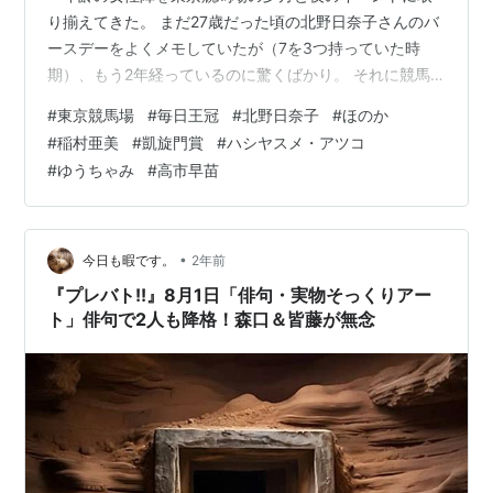
り揃えてきた。 まだ27歳だった頃の北野日奈子さんのバ
ースデーをよくメモしていたが（7を3つ持っていた時
期）、もう2年経っているのに驚くばかり。 それに競馬
中継のゲストには、26日生まれ、27日生まれに24歳を招
#
東京競馬場
#
毎日王冠
#
北野日奈子
#
ほのか
集し、2絡みの強調に余念がないようにも見受けられる。
#
稲村亜美
#
凱旋門賞
#
ハシヤスメ・アツコ
このような「2」の取り揃えは、京都大賞典の2枠の1番人
#
ゆうちゃみ
#
高市早苗
気と、東西メインの2番人気をモロに強調をしている風に
思えなくもなく・・・。 昨日の京都メインで3番人気以
内3頭をくらった流れは、今日も1番人気と2番人気の安定
という形で継続するのかも…
•
今日も暇です。
2年前
『プレバト!!』8月1日「俳句・実物そっくりアー
ト」俳句で2人も降格！森口＆皆藤が無念