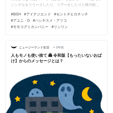
シングルをリリースしたり、ツアーをしたりと精力的に
活動をして、一番かっこよい時に解散するという道を選
#
BiSH
#
アイナジエンド
#
セントチヒロチッチ
んで突き進んできた。 メンバーはアイナ・ジ・エンド、
#
アユニ・D
#
ハシヤスメ・アツコ
セントチヒロ・チッチ、アユニ・D、モモコグミカンパニ
#
モモコグミカンパニー
#
リンリン
ー、ハシヤスメ・アツコ、リンリンからなる。 圧倒的な
ボーカル力や振り付けも担当するアイナもいれば、きれ
いで儚さもある声の持ち主であるチッチ、独特の癖があ
る声で魅了するアユニ、…
•
ニュージーランド生活
5年前
人もモノも使い捨て 👻 令和版【もったいないおば
け】からのメッセージとは？