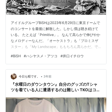
アイドルグループBiSHは2023年6月29日に東京ドームで
のコンサートを最後に解散した。しかし僕は聴き続けて
いる。 たとえば「Primitive」。 なんて高らかで伸びやか
なメロディーなんだ。「オーケストラ」も「プロミスザ
スター」も「My Landscape」ももちろん高らかだ。で
も何かが違う。「オーケストラ」は熱い感情がほとばし
#
BiSH
#
ハシヤスメ・アツコ
#
井口イチロウ
る。いっぽう「Primitive」は悲しげで高貴だ。 作詞はハ
シヤスメ・アツコとJxSxK（渡辺淳之介）。作曲・編曲
は井口イチロウ。 この高らかで伸びやか感じは「My
•
distinction」からも受けるようだと思ったら、これも井口
今日も暇です。
3年前
イチロウの作品だった。彼は松隈ケン…
『水曜日のダウンタウン』自分のグッズのTシャ
ツを着ている人に遭遇するのは難しい TKOはコン
ビで登場