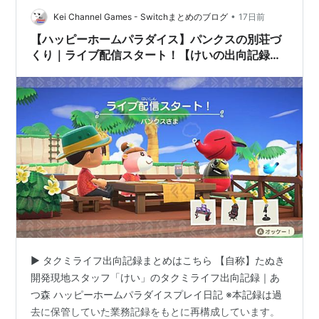
具は以下のもので、配置はこのようになりました。 アン
•
Kei Channel Games - Switchまとめのブログ
17日前
ティークなベッド（室内に配…
【ハッピーホームパラダイス】パンクスの別荘づ
くり｜ライブ配信スタート！【けいの出向記録
#8】
▶ タクミライフ出向記録まとめはこちら 【自称】たぬき
開発現地スタッフ「けい」のタクミライフ出向記録｜あ
つ森 ハッピーホームパラダイスプレイ日記 ※本記録は過
去に保管していた業務記録をもとに再構成しています。