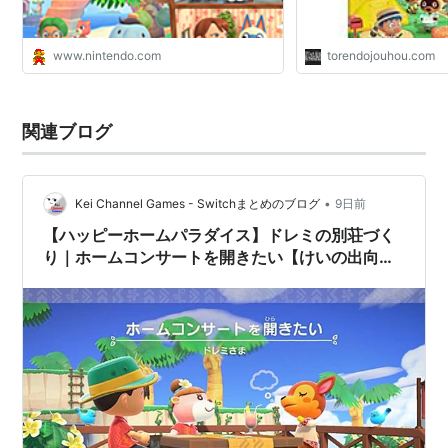
www.nintendo.com
torendojouhou.com
関連ブログ
•
Kei Channel Games - Switchまとめのブログ
9日前
【ハッピーホームパラダイス】ドレミの別荘づく
り｜ホームコンサートを開きたい【けいの出向記
録#10】