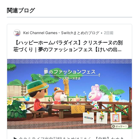
関連ブログ
•
Kei Channel Games - Switchまとめのブログ
2日前
【ハッピーホームパラダイス】クリスチーヌの別
荘づくり｜夢のファッションフェス【けいの出向
記録#11】
▶ タクミライフ出向記録まとめはこちら 【自称】たぬき