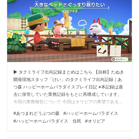
▶ タクミライフ出向記録まとめはこちら 【自称】たぬき
開発現地スタッフ「けい」のタクミライフ出向記録｜あ
つ森 ハッピーホームパラダイスプレイ日記 ※本記録は過
去に保管していた業務記録をもとに再構成しています。
今回の業務報告について 今回はオリビアの希望である
「大きなベッドでぐっすり眠りたい」というテーマで、
#
あつまれどうぶつの森
#
ハッピーホームパラダイス
別荘づくりを進めています。 今回の業務報告では、 別荘
#
ハッピーホームパラダイス 住民
#
オリビア
をつくる場所にＦ－７を選択した理由。 しきりかべを使
い、別の役割を持たせるレイアウトの考え方。 完成後に
感じた改善点。 などを紹介します。 今回、指定された家