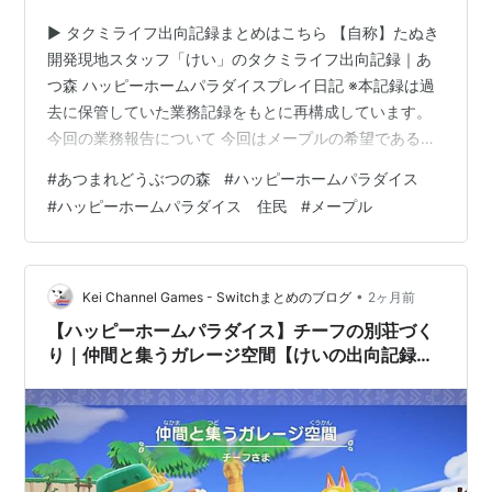
▶ タクミライフ出向記録まとめはこちら 【自称】たぬき
開発現地スタッフ「けい」のタクミライフ出向記録｜あ
つ森 ハッピーホームパラダイスプレイ日記 ※本記録は過
去に保管していた業務記録をもとに再構成しています。
今回の業務報告について 今回はメープルの希望である
「クマさんたちに囲まれて」というテーマで、別荘づく
#
あつまれどうぶつの森
#
ハッピーホームパラダイス
りを進めています。 今回の業務報告では、 別荘をつくる
#
ハッピーホームパラダイス 住民
#
メープル
場所にC－２を選択した理由。 主役となるクマさんのレ
イアウトの考え方。 完成後に感じた改善点。 などを紹介
します。 今回、指定された家具は以下のもので、配置は
このようになりました。 くまのダイちゃん（室内と庭に
•
Kei Channel Games - Switchまとめのブログ
2ヶ月前
配置） くまのナミちゃん（…
【ハッピーホームパラダイス】チーフの別荘づく
り｜仲間と集うガレージ空間【けいの出向記録
#4】