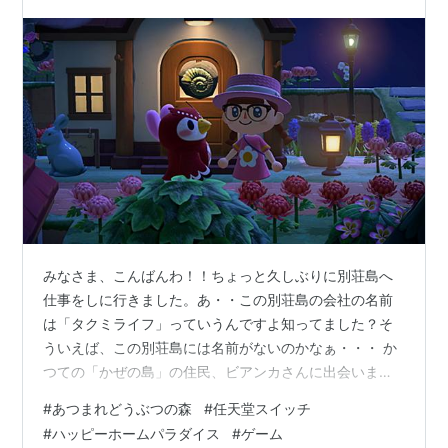
みなさま、こんばんわ！！ちょっと久しぶりに別荘島へ
仕事をしに行きました。あ・・この別荘島の会社の名前
は「タクミライフ」っていうんですよ知ってました？そ
ういえば、この別荘島には名前がないのかなぁ・・・ か
つての「かぜの島」の住民、ビアンカさんに出会いまし
た。「ひさしぶり！」とかは言ってくれません。 今回の
#
あつまれどうぶつの森
#
任天堂スイッチ
お題は「メイクアップサロン」です。どういうとこ
#
ハッピーホームパラダイス
#
ゲーム
ろ？？行ったことないのでわかりません・・・・なので