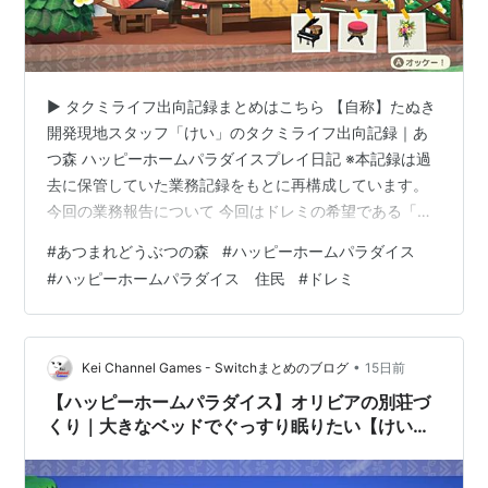
▶ タクミライフ出向記録まとめはこちら 【自称】たぬき
開発現地スタッフ「けい」のタクミライフ出向記録｜あ
つ森 ハッピーホームパラダイスプレイ日記 ※本記録は過
去に保管していた業務記録をもとに再構成しています。
今回の業務報告について 今回はドレミの希望である「ホ
ームコンサートを開きたい」というテーマで、別荘づく
#
あつまれどうぶつの森
#
ハッピーホームパラダイス
りを進めています。 今回の業務報告では、 自分にとって
#
ハッピーホームパラダイス 住民
#
ドレミ
難しく感じるテーマへの取りかかり方。 別荘をつくる場
所にＦ－１を選択した理由。 完成後に感じた改善点。 な
どを紹介します。 今回、指定された家具は以下のもの
で、配置はこのようになりました。 グランドピアノ（室
•
Kei Channel Games - Switchまとめのブログ
15日前
内に配置） ピアノのまるい…
【ハッピーホームパラダイス】オリビアの別荘づ
くり｜大きなベッドでぐっすり眠りたい【けいの
出向記録#9】