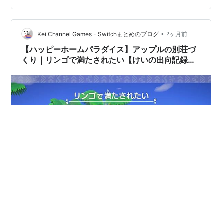
ヘアサロンみたいになっちゃいました(笑) つきあたりの
壁には高原の風景があって、きれいでよくないですか？
手前はサロン、奥がプライベート空間となっておりま
•
Kei Channel Games - Switchまとめのブログ
2ヶ月前
す。 あたたかな雰囲気にしてみました。ビアンカ…
【ハッピーホームパラダイス】アップルの別荘づ
くり｜リンゴで満たされたい【けいの出向記録
#3】
▶ タクミライフ出向記録まとめはこちら 【自称】たぬき
開発現地スタッフ「けい」のタクミライフ出向記録｜あ