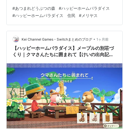
「だんろのある暮らし」というテーマで、別荘づくりを
#
あつまれどうぶつの森
#
ハッピーホームパラダイス
進めています。 今回の業務報告では、 別荘をつくる場所
#
ハッピーホームパラダイス 住民
#
メリヤス
にＢ－５を選択した理由。 指定家具である「だんろ」を
主役にしたレイアウトの考え方。 完成後に感じた改善
点。 などを紹介します。 今回、指定された家具は以下の
もので、配置はこのようになりました。 だんろ（室内に
•
Kei Channel Games - Switchまとめのブログ
1ヶ月前
配置） ロッキングチェア（室…
【ハッピーホームパラダイス】メープルの別荘づ
くり｜クマさんたちに囲まれて【けいの出向記録
#5】