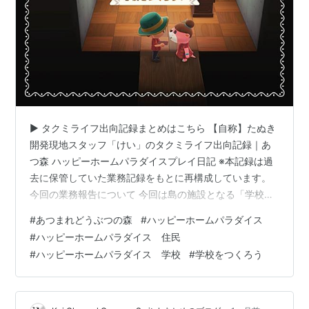
▶ タクミライフ出向記録まとめはこちら 【自称】たぬき
開発現地スタッフ「けい」のタクミライフ出向記録｜あ
つ森 ハッピーホームパラダイスプレイ日記 ※本記録は過
去に保管していた業務記録をもとに再構成しています。
今回の業務報告について 今回は島の施設となる「学校を
つくろう！」というテーマで、施設づくりを進めていま
#
あつまれどうぶつの森
#
ハッピーホームパラダイス
す。 今回の業務報告では、 初めての施設である学校を作
#
ハッピーホームパラダイス 住民
る流れ。 指定家具の個数を考えた「少人数で気軽に学べ
#
ハッピーホームパラダイス 学校
#
学校をつくろう
る場所」という考え方。 おひろめムービーを観て、初め
て気が付いた「しくじり」ポイント などを紹介します。
施設をつくる場所は、タクミライフ事務所の隣にある空