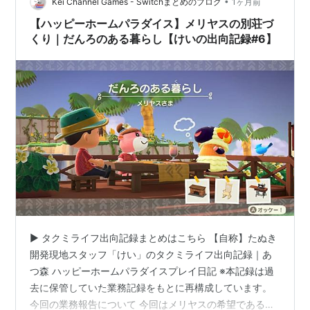
き施設です。 指定家具は以…
•
Kei Channel Games - Switchまとめのブログ
1ヶ月前
【ハッピーホームパラダイス】メリヤスの別荘づ
くり｜だんろのある暮らし【けいの出向記録#6】
▶ タクミライフ出向記録まとめはこちら 【自称】たぬき
開発現地スタッフ「けい」のタクミライフ出向記録｜あ
つ森 ハッピーホームパラダイスプレイ日記 ※本記録は過
去に保管していた業務記録をもとに再構成しています。
今回の業務報告について 今回はメリヤスの希望である