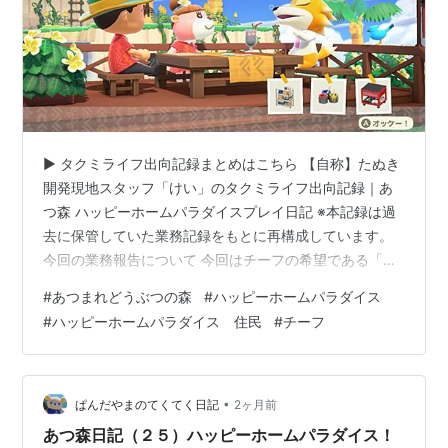
▶ タクミライフ出向記録まとめはこちら 【自称】たぬき
開発現地スタッフ「けい」のタクミライフ出向記録｜あ
つ森 ハッピーホームパラダイスプレイ日記 ※本記録は過
去に保管していた業務記録をもとに再構成しています。
今回の業務報告について 今回はチーフの希望である「仲
間と集うガレージ空間」というテーマで、別荘づくりを
#
あつまれどうぶつの森
#
ハッピーホームパラダイス
進めています。 今回の業務報告では、 おみやげチョコレ
#
ハッピーホームパラダイス 住民
#
チーフ
ートでリゾート地へ連れて行く方法 別荘をつくる場所に
E－３を選択した理由。 リアルに経験したものを、別荘
づくりに反映していく流れ。 完成後に感じた改善点。 な
どを紹介します。 今回、指定された家具は以下のもの
•
ぱんだやまのてくてく日記
2ヶ月前
で、配置はこのようになりま…
あつ森日記（２５）ハッピーホームパラダイス！