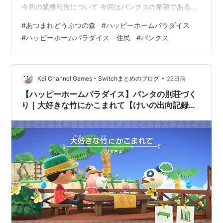
今回の業務報告について 今回はパンクスの希望である
「ライブ配信スタート！」というテーマで、別荘づくり
#
あつまれどうぶつの森
#
ハッピーホームパラダイス
を進めています。 今回の業務報告では、 別荘をつくる場
#
ハッピーホームパラダイス 住民
#
パンクス
所にＥ－４を選択した理由。 指定家具が１か所に集まる
テーマのレイアウトの考え方。 完成後に感じた改善点。
などを紹介します。 今回、指定された家具は以下のもの
で、配置はこのようになりました。 ゲーミングデスク
•
Kei Channel Games - Switchまとめのブログ
22日前
（室内に配置） ゲーミングチ…
【ハッピーホームパラダイス】パンタの別荘づく
り｜大好きな竹にかこまれて【けいの出向記録
#7】