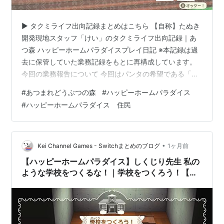
▶ タクミライフ出向記録まとめはこちら 【自称】たぬき
開発現地スタッフ「けい」のタクミライフ出向記録｜あ
つ森 ハッピーホームパラダイスプレイ日記 ※本記録は過
去に保管していた業務記録をもとに再構成しています。
今回の業務報告について 今回はパンタの希望である「大
好きな竹にかこまれて」というテーマで、別荘づくりを
#
あつまれどうぶつの森
#
ハッピーホームパラダイス
進めています。 今回の業務報告では、 お客様に「パン
#
ハッピーホームパラダイス 住民
タ」を選んだ理由。 別荘をつくる場所にＤ－２を選択し
た理由。 指定家具である「竹」を主役にしたレイアウト
の考え方。 完成後に感じた改善点。 などを紹介します。
今回、指定された家具は以下のもので、配置はこのよう
•
Kei Channel Games - Switchまとめのブログ
1ヶ月前
になりました。 たけのベン…
【ハッピーホームパラダイス】しくじり先生 私の
ような学校をつくるな！｜学校をつくろう！【け
いの出向記録 Extra Episode 1】