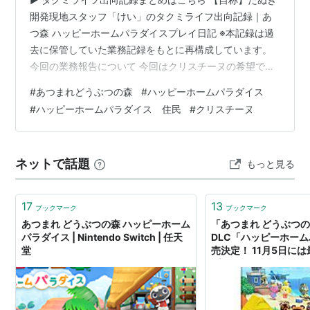
開発現地スタッフ「けい」のタクミライフ出向記録｜あ
つ森 ハッピーホームパラダイスプレイ日記 ※本記録は過
去に保管していた業務記録をもとに再構成しています。
今回の業務報告について 今回はクリスチーヌの希望であ
る「夢のファッションフェス」というテーマで、別荘づ
#
あつまれどうぶつの森
#
ハッピーホームパラダイス
くりを進めています。 今回の業務報告では、 指定家具か
#
ハッピーホームパラダイス 住民
#
クリスチーヌ
らイメージを作り上げていく方法。 別荘をつくる場所に
Ｆ－３を選択した理由。 完成後に感じた改善点。 などを
紹介します。 今回、指定された家具は以下のもので、配
ネットで話題
もっと見る
置はこのようになりました。 ステージライト（室内と庭
に配置） スタンドフラワ…
17
13
ブックマーク
ブックマーク
あつまれ どうぶつの森 ハッピーホーム
「あつまれ どうぶつ
パラダイス | Nintendo Switch | 任天
DLC「ハッピーホー
堂
売決定！ 11月5日に
プデートも – 記事詳細｜
ース - トレンド情報