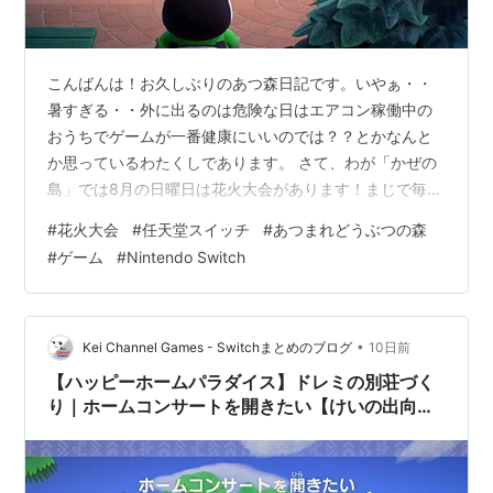
こんばんは！お久しぶりのあつ森日記です。いやぁ・・
暑すぎる・・外に出るのは危険な日はエアコン稼働中の
おうちでゲームが一番健康にいいのでは？？とかなんと
か思っているわたくしであります。 さて、わが「かぜの
島」では8月の日曜日は花火大会があります！まじで毎週
あるので、だんだんどうでもよくなってきますが、本日
#
花火大会
#
任天堂スイッチ
#
あつまれどうぶつの森
初日なので、とりあえず記録しておきましょう・・・花
#
ゲーム
#
Nintendo Switch
火大会の前日にかわいいジュンくんに会えたの
で・・・・ キレイとか言われるぱんだやまさん・・・ど
きどき(笑)そして本日日曜日、花火大会はとっくにはじま
っておりました。花火大会の日はしずえさんも外に出て
•
Kei Channel Games - Switchまとめのブログ
10日前
います。社長はずっと仕事してますね・・ｗ花火大会…
【ハッピーホームパラダイス】ドレミの別荘づく
り｜ホームコンサートを開きたい【けいの出向記
録#10】