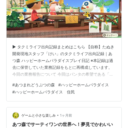
▶ タクミライフ出向記録まとめはこちら 【自称】たぬき
開発現地スタッフ「けい」のタクミライフ出向記録｜あ
つ森 ハッピーホームパラダイスプレイ日記 ※本記録は過
去に保管していた業務記録をもとに再構成しています。
今回の業務報告について 今回はパンタの希望である「大
好きな竹にかこまれて」というテーマで、別荘づくりを
#
あつまれどうぶつの森
#
ハッピーホームパラダイス
進めています。 今回の業務報告では、 お客様に「パン
#
ハッピーホームパラダイス 住民
タ」を選んだ理由。 別荘をつくる場所にＤ－２を選択し
た理由。 指定家具である「竹」を主役にしたレイアウト
の考え方。 完成後に感じた改善点。 などを紹介します。
今回、指定された家具は以下のもので、配置はこのよう
•
ゲームと小さな楽しみ
1ヶ月前
になりました。 たけのベン…
あつ森でサーティワンの世界へ！夢見でかわいい