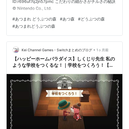
ID:r696uf7q2jn57pmc こだわりの細かさがチルさの秘訣
© Nintendo Co., Ltd.
#
あつまれ どうぶつの森
#
あつ森
#
どうぶつの森
#
あつまれどうぶつの森
•
Kei Channel Games - Switchまとめのブログ
1ヶ月前
【ハッピーホームパラダイス】しくじり先生 私の
ような学校をつくるな！｜学校をつくろう！【け
いの出向記録 Extra Episode 1】