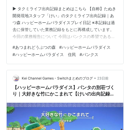
▶ タクミライフ出向記録まとめはこちら 【自称】たぬき
開発現地スタッフ「けい」のタクミライフ出向記録｜あ
つ森 ハッピーホームパラダイスプレイ日記 ※本記録は過
去に保管していた業務記録をもとに再構成しています。
今回の業務報告について 今回はパンクスの希望である
「ライブ配信スタート！」というテーマで、別荘づくり
#
あつまれどうぶつの森
#
ハッピーホームパラダイス
を進めています。 今回の業務報告では、 別荘をつくる場
#
ハッピーホームパラダイス 住民
#
パンクス
所にＥ－４を選択した理由。 指定家具が１か所に集まる
テーマのレイアウトの考え方。 完成後に感じた改善点。
などを紹介します。 今回、指定された家具は以下のもの
で、配置はこのようになりました。 ゲーミングデスク
•
Kei Channel Games - Switchまとめのブログ
23日前
（室内に配置） ゲーミングチ…
【ハッピーホームパラダイス】パンタの別荘づく
り｜大好きな竹にかこまれて【けいの出向記録
#7】