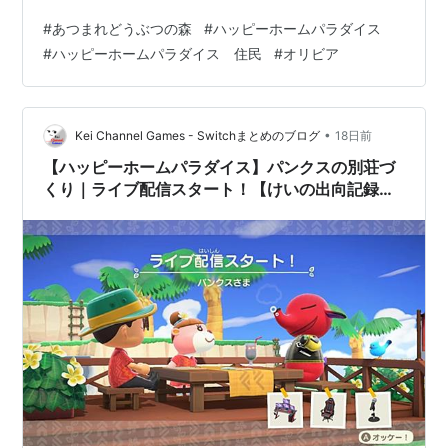
「大きなベッドでぐっすり眠りたい」というテーマで、
#
あつまれどうぶつの森
#
ハッピーホームパラダイス
別荘づくりを進めています。 今回の業務報告では、 別荘
#
ハッピーホームパラダイス 住民
#
オリビア
をつくる場所にＦ－７を選択した理由。 しきりかべを使
い、別の役割を持たせるレイアウトの考え方。 完成後に
感じた改善点。 などを紹介します。 今回、指定された家
具は以下のもので、配置はこのようになりました。 アン
•
Kei Channel Games - Switchまとめのブログ
18日前
ティークなベッド（室内に配…
【ハッピーホームパラダイス】パンクスの別荘づ
くり｜ライブ配信スタート！【けいの出向記録
#8】