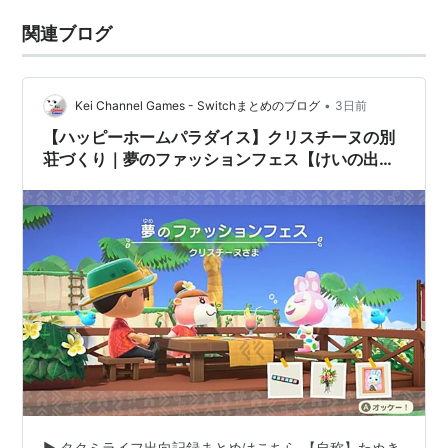
関連ブログ
•
Kei Channel Games - Switchまとめのブログ
3日前
【ハッピーホームパラダイス】クリスチーヌの別
荘づくり｜夢のファッションフェス【けいの出向
記録#11】
▶ タクミライフ出向記録まとめはこちら 【自称】たぬき