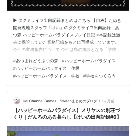
▶ タクミライフ出向記録まとめはこちら 【自称】たぬき
開発現地スタッフ「けい」のタクミライフ出向記録｜あ
つ森 ハッピーホームパラダイスプレイ日記 ※本記録は過
去に保管していた業務記録をもとに再構成しています。
今回の業務報告について 今回は島の施設となる「学校を
つくろう！」というテーマで、施設づくりを進めていま
#
あつまれどうぶつの森
#
ハッピーホームパラダイス
す。 今回の業務報告では、 初めての施設である学校を作
#
ハッピーホームパラダイス 住民
る流れ。 指定家具の個数を考えた「少人数で気軽に学べ
#
ハッピーホームパラダイス 学校
#
学校をつくろう
る場所」という考え方。 おひろめムービーを観て、初め
て気が付いた「しくじり」ポイント などを紹介します。
施設をつくる場所は、タクミライフ事務所の隣にある空
き施設です。 指定家具は以…
•
Kei Channel Games - Switchまとめのブログ
1ヶ月前
【ハッピーホームパラダイス】メリヤスの別荘づ
くり｜だんろのある暮らし【けいの出向記録#6】