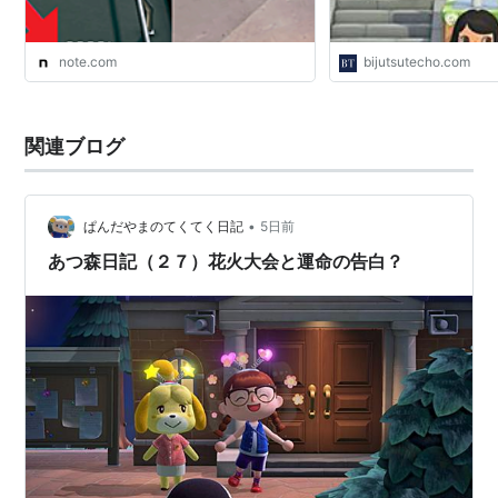
note.com
bijutsutecho.com
関連ブログ
•
ぱんだやまのてくてく日記
5日前
あつ森日記（２７）花火大会と運命の告白？