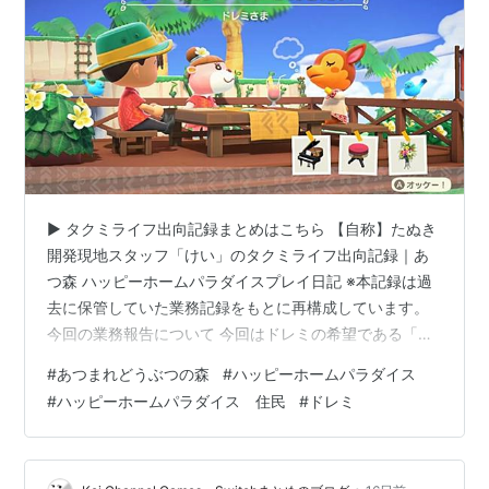
▶ タクミライフ出向記録まとめはこちら 【自称】たぬき
開発現地スタッフ「けい」のタクミライフ出向記録｜あ
つ森 ハッピーホームパラダイスプレイ日記 ※本記録は過
去に保管していた業務記録をもとに再構成しています。
今回の業務報告について 今回はドレミの希望である「ホ
ームコンサートを開きたい」というテーマで、別荘づく
#
あつまれどうぶつの森
#
ハッピーホームパラダイス
りを進めています。 今回の業務報告では、 自分にとって
#
ハッピーホームパラダイス 住民
#
ドレミ
難しく感じるテーマへの取りかかり方。 別荘をつくる場
所にＦ－１を選択した理由。 完成後に感じた改善点。 な
どを紹介します。 今回、指定された家具は以下のもの