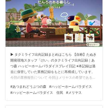
▶ タクミライフ出向記録まとめはこちら 【自称】たぬき
開発現地スタッフ「けい」のタクミライフ出向記録｜あ
つ森 ハッピーホームパラダイスプレイ日記 ※本記録は過
去に保管していた業務記録をもとに再構成しています。
今回の業務報告について 今回はメリヤスの希望である
「だんろのある暮らし」というテーマで、別荘づくりを
#
あつまれどうぶつの森
#
ハッピーホームパラダイス
進めています。 今回の業務報告では、 別荘をつくる場所
#
ハッピーホームパラダイス 住民
#
メリヤス
にＢ－５を選択した理由。 指定家具である「だんろ」を
主役にしたレイアウトの考え方。 完成後に感じた改善
点。 などを紹介します。 今回、指定された家具は以下の