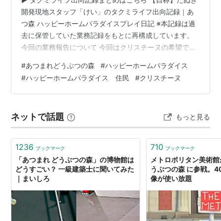
開発現地スタッフ「けい」のタクミライフ出向記録｜あ
つ森 ハッピーホームパラダイスプレイ日記 ※本記録は過
去に保管していた業務記録をもとに再構成しています。
今回の業務報告について 今回はクリスチーヌの希望であ
る「夢のファッションフェス」というテーマで、別荘づ
#
あつまれどうぶつの森
#
ハッピーホームパラダイス
くりを進めています。 今回の業務報告では、 指定家具か
#
ハッピーホームパラダイス 住民
#
クリスチーヌ
らイメージを作り上げていく方法。 別荘をつくる場所に
Ｆ－３を選択した理由。 完成後に感じた改善点。 などを
紹介します。 今回、指定された家具は以下のもので、配
ネットで話題
もっと見る
置はこのようになりました。 ステージライト（室内と庭
に配置） スタンドフラワ…
1236
710
ブックマーク
ブックマーク
「あつまれ どうぶつの森」の博物館は
メトロポリタン美術館
どうすごい？ 一級建築士に聞いてみた
うぶつの森 に参戦。4
｜まいしろ
像が使い放題