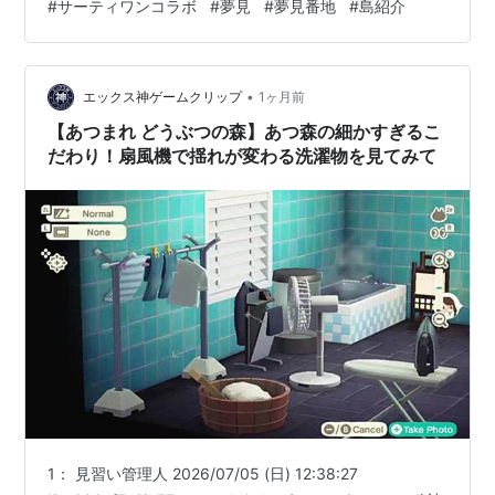
#
サーティワンコラボ
#
夢見
#
夢見番地
#
島紹介
アイスクリームケーキに見立ててるのってナイスアイデ
ィア！！ ・遊園地 パステルカラーの遊具が可愛い♡ ・
サーティワン通り ピンクの道ってかわいい♪ ・製造所 お
店では分からない、アイスクリームが作られるまでの様
•
エックス神ゲームクリップ
1ヶ月前
子が垣間見れた気がします…
【あつまれ どうぶつの森】あつ森の細かすぎるこ
だわり！扇風機で揺れが変わる洗濯物を見てみて
1： 見習い管理人 2026/07/05 (日) 12:38:27