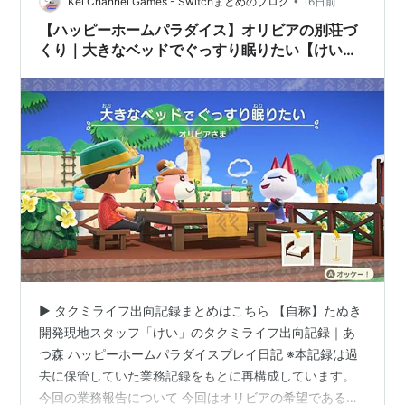
で、配置はこのようになりました。 グランドピアノ（室
•
Kei Channel Games - Switchまとめのブログ
16日前
内に配置） ピアノのまるい…
【ハッピーホームパラダイス】オリビアの別荘づ
くり｜大きなベッドでぐっすり眠りたい【けいの
出向記録#9】
▶ タクミライフ出向記録まとめはこちら 【自称】たぬき
開発現地スタッフ「けい」のタクミライフ出向記録｜あ
つ森 ハッピーホームパラダイスプレイ日記 ※本記録は過
去に保管していた業務記録をもとに再構成しています。
今回の業務報告について 今回はオリビアの希望である