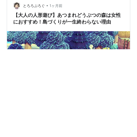
もので、配置はこのようになりました。 だんろ（室内に
•
とろろぶろぐ
1ヶ月前
配置） ロッキングチェア（室…
【大人の人形遊び】あつまれどうぶつの森は女性
におすすめ！島づくりが一生終わらない理由
コロナ禍に一世を風靡したゲームソフト ｢あつまれどうぶ
つの森｣。 今なお家具や遊びの追加、 SNS上ではコミュ
ニティが動き続けていることを ご存知でしょうか？ 今回
はそんなあつまれどうぶつの森の魅力について 発信して