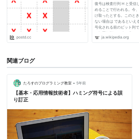
復号は検査行列 H と受
めることで行われる。今、
け取ったとする。このとき
ない場合は であるといえる
号化される前のビット列であ
の転置行列との積を求めると 
postd.cc
ja.wikipedia.org
式より と求められる。す
行列の積...
関連ブログ
•
たろすのプログラミング教室
5年前
【基本・応用情報技術者】ハミング符号による誤
り訂正