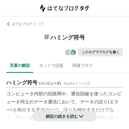
はてなブログ トップ
ハミング符号
このタグでブログを書く
言葉の解説
ネットで話題
関連ブログ
ハミング符号
(
コンピュータ
)
【
はみんぐこーど
】
コンピュータ内部の回路間や、通信回線を使ったコンピ
ュータ同士のデータ通信において、データの誤り(エラ
ー)を検出する手法の一つ。誤りを検出するだけでな
解説の続きを読む
く、正しい値に訂正することもできる。1950年にアメ
リカのベル研究所のHamming氏によって考案された。