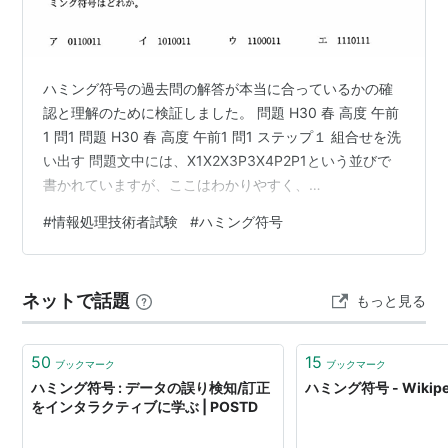
ハミング符号の過去問の解答が本当に合っているかの確
認と理解のために検証しました。 問題 H30 春 高度 午前
1 問1 問題 H30 春 高度 午前1 問1 ステップ１ 組合せを洗
い出す 問題文中には、X1X2X3P3X4P2P1という並びで
書かれていますが、ここはわかりやすく、
X1X2X3X4P1P2P3で並べて考えます。 排他的論理和
#
情報処理技術者試験
#
ハミング符号
（XOR）が0になるよう、データ4ビットと冗長3ビット
の全組合せを書いてみます。X1～X4は単純に組合せで
す。P1～P3もノートで書いた後にエクセルに打ち込んで
ネットで話題
もっと見る
問題文に書いている式の通り計算して、0になることを確
認しました。 ノートで考えている段階では、例えば…
50
15
ブックマーク
ブックマーク
ハミング符号 : データの誤り検知/訂正
ハミング符号 - Wikipe
をインタラクティブに学ぶ | POSTD