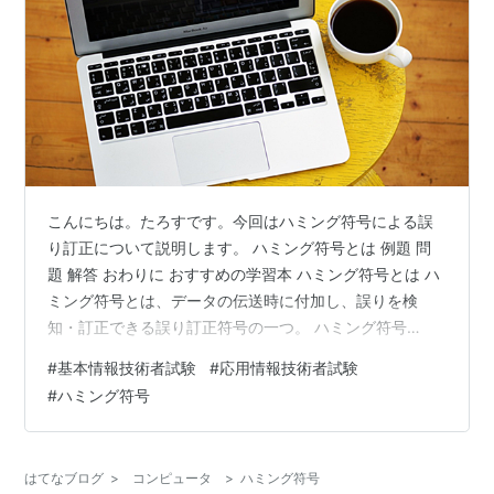
こんにちは。たろすです。今回はハミング符号による誤
り訂正について説明します。 ハミング符号とは 例題 問
題 解答 おわりに おすすめの学習本 ハミング符号とは ハ
ミング符号とは、データの伝送時に付加し、誤りを検
知・訂正できる誤り訂正符号の一つ。 ハミング符号
（Hamming code）とは - IT用語辞典 e-Words とのこと
#
基本情報技術者試験
#
応用情報技術者試験
です。誤り制御には検知しかできないものと訂正もでき
#
ハミング符号
るものがあります。ハミング符号は1ビットまでの誤りな
ら訂正もできます。このような知識もよく問われるので
覚えておきましょう。 例題 問題 さっそくですが例題を
はてなブログ
>
コンピュータ
>
ハミング符号
解いていきます。応用情報技術者試験からの出題です。