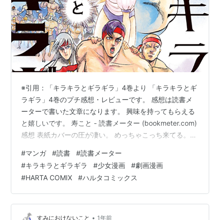
※引用：「キラキラとギラギラ」4巻より 「キラキラとギ
ラギラ」4巻のプチ感想・レビューです。 感想は読書メ
ーターで書いた文章になります。 興味を持ってもらえる
と嬉しいです。 寿こと - 読書メーター (bookmeter.com)
感想 表紙カバーの圧が凄い。 めっちゃこっち来てる。
毎巻少しずつこの世界の秘密が分かってきますが、今巻
#
マンガ
#
読書
#
読書メーター
も情報が出てきましたね。 3巻の感想で書きましたが、
#
キラキラとギラギラ
#
少女漫画
#
劇画漫画
ギラギラに染まった人が来るとは。 新キャラの安芸山は
#
HARTA COMIX
#
ハルタコミックス
今後も色々とかかわってきそう。 それにしてもまさか制
服が劇画の元とは……って言うか平等院の絵力ほんと便利
だな。 まぁ今巻はそれより何よりも体育祭ですけれど
ね。 …
•
すみにおけないこと
1年前