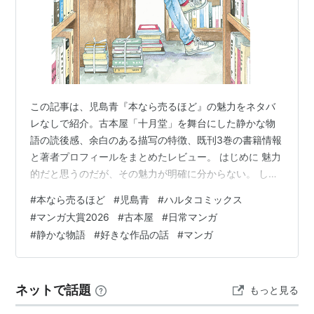
この記事は、児島青『本なら売るほど』の魅力をネタバ
レなしで紹介。古本屋「十月堂」を舞台にした静かな物
語の読後感、余白のある描写の特徴、既刊3巻の書籍情報
と著者プロフィールをまとめたレビュー。 はじめに 魅力
的だと思うのだが、その魅力が明確に分からない。 しか
し、読んだあと、なにかが心に残る。 そして、また読み
#
本なら売るほど
#
児島青
#
ハルタコミックス
返したくなる。 そんな作品に出会った。 それは、書店の
#
マンガ大賞2026
#
古本屋
#
日常マンガ
POP広告で見かけた。 マンガ大賞2026。 柔らかな画風
#
静かな物語
#
好きな作品の話
#
マンガ
の表紙に惹かれた。 町中にある小さな古本屋『十月堂』
が舞台のマンガ、『本なら売るほど』。 帰宅してから調
べてみた。 なんだか面白そうだ。 早速、既刊3巻を一気
ネットで話題
もっと見る
読みした。 本なら売…