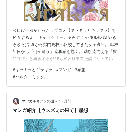
今日は一風変わったラブコメ【キラキラとギラギラ】を
紹介するよ。 キャラクターとあらすじ 姫路ルル 煌々(き
らきら)学園から獄門高校へ転校してきた女子高生。 転校
初日から「何か違う」違和感を抱く。 幼馴染である『獄
門寺禅』と再会するが 彼も変わり果てた姿になってい
た。 獄門寺禅(ごくもんじ ぜん) ルルと同じクラスで“番
#
キラキラとギラギラ
#
マンガ
#
感想
長”とあだ名がつけられており、誰とも連まない一匹狼。
#
ハルタコミックス
ルルとは幼馴染で仲も良かったが、再会したルルに対し
て素っ気ない態度を取る。 新しい学校に胸を踊らす『姫
路ルル』。しかし転校先の学校はルルの通っていた学校
とは生徒の顔の濃さも線の太さも違っていた。 幼馴染で
•
サブカルオタクの棚
6ヶ月前
仲の良かった『獄門寺禅…
マンガ紹介【ウスズミの果て】感想