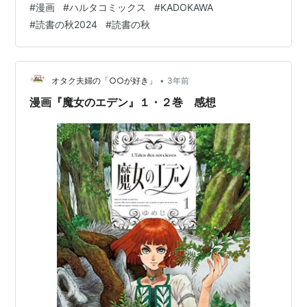
#
漫画
#
ハルタコミックス
#
KADOKAWA
な美男子。でもいざ俳優さんとかで考えると誰になるん
#
読書の秋2024
#
読書の秋
だろう。 そんな美男子の熱海くんは、 惚れやすい。 だ
が、あれこれ距離感が縮まっての惚れたとかではなく、
そのスイッチは軽く突然に入る。 そして、熱海くんは自
分の…
•
オタク夫婦の「○○が好き」
3年前
漫画『魔女のエデン』１・２巻 感想