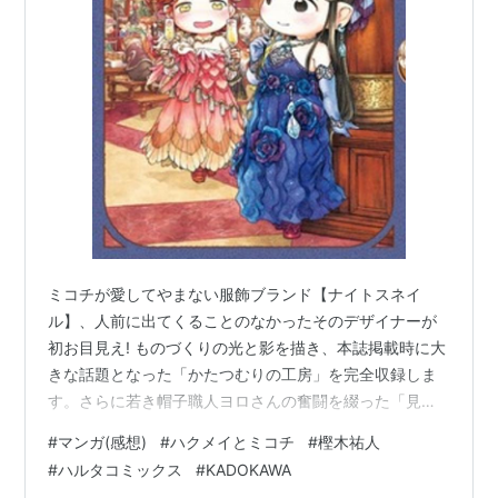
ミコチが愛してやまない服飾ブランド【ナイトスネイ
ル】、人前に出てくることのなかったそのデザイナーが
初お目見え! ものづくりの光と影を描き、本誌掲載時に大
きな話題となった「かたつむりの工房」を完全収録しま
す。さらに若き帽子職人ヨロさんの奮闘を綴った「見習
いと種帽子」も加え、14巻は“仕立ての世界”にスポット
#
マンガ(感想)
#
ハクメイとミコチ
#
樫木祐人
を当てた一冊になっています。また、ラブコールにお応
#
ハルタコミックス
#
KADOKAWA
えしてレアなキャラクターたちが続々登場! ハクメイの父