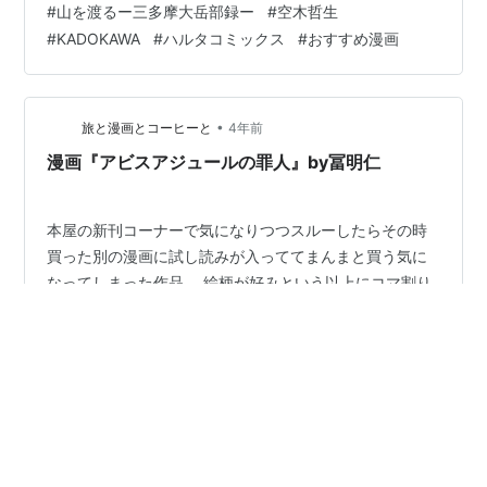
#
山を渡るー三多摩大岳部録ー
#
空木哲生
タ』で連載されている。作者の空木氏が相当な登山好き
#
KADOKAWA
#
ハルタコミックス
#
おすすめ漫画
であり、リアルな登山描写がありが魅力的な作品だ。 作
品概要・登場人物 作品概要 登場人物 試し読み 本作品の
魅力 作品概要・登場人物 作品概要 伝統ある、三多摩大
学の山岳部。だが今年の春、部は存続の危機を迎えてい
•
旅と漫画とコーヒーと
4年前
た…新入部員は女子3…
漫画『アビスアジュールの罪人』by冨明仁
本屋の新刊コーナーで気になりつつスルーしたらその時
買った別の漫画に試し読みが入っててまんまと買う気に