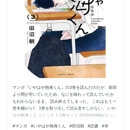
マンガ『いやはや熱海くん』の3巻を読んだのだが、前回
より間が空いていたため、なにを味わって読んでいたか
もわからないまま、 読み終えてしまった。 これはもう一
度本棚から1、2巻を取り出して読み直すしかない。 いや
はや熱海くん コミック 1-3巻セット (KADOKAWA/エンタ
ーブレイン) 作者:田沼朝 株式会社 Amazon 表紙の熱海く
#
マンガ
#
いやはや熱海くん
#
田沼朝
#
読書
#
本
んにしても、作中の熱海くんにしても、透き通ったよう