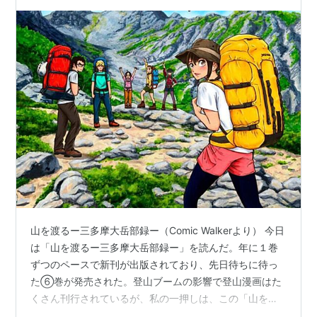
山を渡るー三多摩大岳部録ー（Comic Walkerより） 今日
は「山を渡るー三多摩大岳部録ー」を読んだ。年に１巻
ずつのペースで新刊が出版されており、先日待ちに待っ
た⑥巻が発売された。登山ブームの影響で登山漫画はた
くさん刊行されているが、私の一押しは、この「山を渡
る」だ。KADOKAWAから発行されている漫画誌『ハル