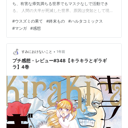
ち、有害な瘴気満ちる世界でもマスクなしで活動でき
る。 人間の大半が死滅した世界。原因は突如として現れ
た異形の存在達。瘴気を撒き散らし人間達を蹂躙してい
#
ウスズミの果て
#
終末もの
#
ハルタコミックス
った。いつしかそれらは『断罪者』と呼ばれるようにな
#
マンガ
#
感想
る。 断罪者によって撒き散らされた瘴気を吸った人々
は、“結晶病”と呼ばれる奇病にかかり、たちまち死に至
る。 少女の任務は結晶病の浄化と、土地の復興、生存者
の探索。 荒廃した世界を舞台に少女の旅を描いたポスト
•
すみにおけないこと
1年前
アポカリプス。 感想 いわゆる終末も…
プチ感想・レビュー#348【キラキラとギラギ
ラ】4巻