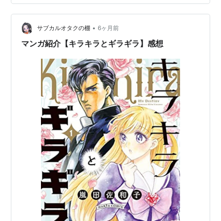
親ロカ、刃物職人ハルシナ、甲羅木組の古株タブワカ……
彼らの活躍にもご期待下さい。驚いた！！まさかミコチ
の憧れる『ナイトスネイル』のデザイナーが登場するだ
•
サブカルオタクの棚
6ヶ月前
なんて思ってなかったよ。憧れのデザイナ…
マンガ紹介【キラキラとギラギラ】感想