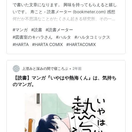
で書いた文章になります。 興味を持ってもらえると嬉し
いです。 寿こと - 読書メーター (bookmeter.com) 感想
何だか不思議なことがたくさん起きる研究所、その一角
にある図書室で働いてるキハラさん。 鱗翅目のページが
#
マンガ
#
読書
#
読書メーター
羽ばたいたり、ストーブが単為生殖したりしながらも、
#
図書室のキハラさん
#
ハルタ
#
ハルタコミックス
上司や同僚と日々を過ごしています。 マンガ雑誌ハルタ
#
HARTA
#
HARTA COMIX
#
HARTACOMIX
の帯ウラで連載されていた為、とても横長「B5判横」、
読み方も見開きページで右から左に読んでいく、もしく
は本を縦にして上から下に読んでいく感じで、そこもま
た不思議な気分…
•
上澄みと深みの間で寝ころぶ
2年前
【読書】マンガ『いやはや熱海くん』は、気持ち
のマンガ。