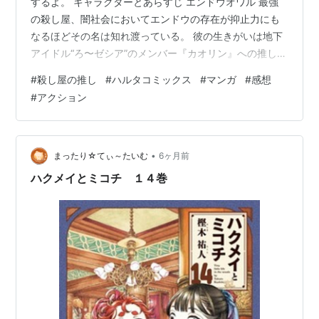
するよ。 キャラクターとあらすじ エンドウオワル 最強
の殺し屋、闇社会においてエンドウの存在が抑止力にも
なるほどその名は知れ渡っている。 彼の生きがいは地下
アイドル“ろ〜ゼシア”のメンバー『カオリン』への推し
活。 闇社会において“最強の殺し屋”と呼ばれる『エンド
#
殺し屋の推し
#
ハルタコミックス
#
マンガ
#
感想
ウオワル』。殺し屋を辞め、地下アイドル“ろ〜ゼシア”の
#
アクション
『カオリン』を推す新しい人生を歩む男の推し活アクシ
ョンコメディ。 感想 主人公のエンドウは“最強の殺し
屋”と謳われていて、その仕事ぶりも一切の躊躇がない殺
人マシーンと呼ばれている。 そんなエンドウがプライベ
•
まったり☆てぃ～たいむ
6ヶ月前
ートでライブ会場へ行き「かお…
ハクメイとミコチ １４巻