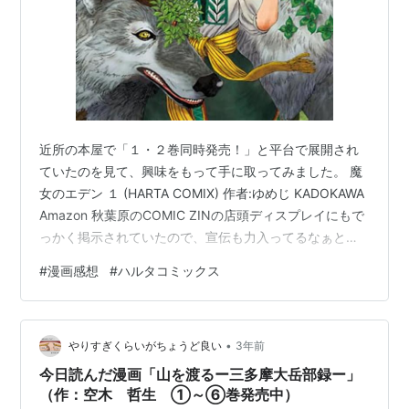
近所の本屋で「１・２巻同時発売！」と平台で展開され
ていたのを見て、興味をもって手に取ってみました。 魔
女のエデン １ (HARTA COMIX) 作者:ゆめじ KADOKAWA
Amazon 秋葉原のCOMIC ZINの店頭ディスプレイにもで
っかく掲示されていたので、宣伝も力入ってるなぁとい
う印象。 帯のあおり文「フランス発のファンタジー巨
#
漫画感想
#
ハルタコミックス
編」とあったので、 作者はフランス出身の方なのかな？
と思っていたんですが、そうではなくて、著者のゆめじ
先生はフランスの出版社にコミケで見染められて、フラ
•
ンスで２１年にデビューしているとのこと。 ichi-up.net
やりすぎくらいがちょうど良い
3年前
いやいや、海外の出版社から漫画を出しち…
今日読んだ漫画「山を渡るー三多摩大岳部録ー」
（作：空木 哲生 ①～⑥巻発売中）