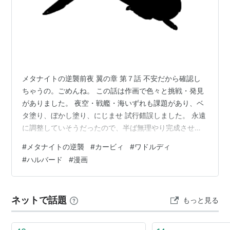
メタナイトの逆襲前夜 翼の章 第７話 不安だから確認し
ちゃうの。ごめんね。 この話は作画で色々と挑戦・発見
がありました。 夜空・戦艦・海いずれも課題があり、ベ
タ塗り、ぼかし塗り、にじませ 試行錯誤しました。 永遠
に調整していそうだったので、半ば無理やり完成させま
したが まだまだ改善の余地がありそうです。 このシーン
#
メタナイトの逆襲
#
カービィ
#
ワドルディ
は着想当時から思いついていました。 夜空と海を見て戦
#
ハルバード
#
漫画
艦上でメタナイトとワドルディが語らう場面から メタナ
イトの逆襲前夜を思いついたといっていいと思います。
そういう訳で、大げさにいうとタイトルの伏線回収はこ
ネットで話題
もっと見る
の話で 果たされました。 ずっと読んできてくださった方
がいたらありがとうござい…