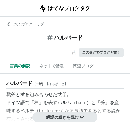
はてなブログ トップ
ハルバード
このタグでブログを書く
言葉の解説
ネットで話題
関連ブログ
ハルバード
(
一般
)
【
はるばーど
】
戦斧と槍を組み合わせた武器。
ドイツ語で「棒」を表すハルム（halm）と「斧」を意
味するベルテ（berte）からなる造語であるとする説が
解説の続きを読む
有力とされる。