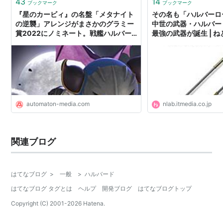
43
14
ブックマーク
ブックマーク
『星のカービィ』の名盤「メタナイト
その名も「ハルバーロ
の逆襲」アレンジがまさかのグラミー
中世の武器・ハルバー
賞2022にノミネート。戦艦ハルバー
最強の武器が誕生 | 
ドの曲 - AUTOMATON
automaton-media.com
nlab.itmedia.co.jp
関連ブログ
はてなブログ
>
一般
>
ハルバード
はてなブログ タグとは
ヘルプ
開発ブログ
はてなブログトップ
Copyright (C) 2001-
2026
Hatena.