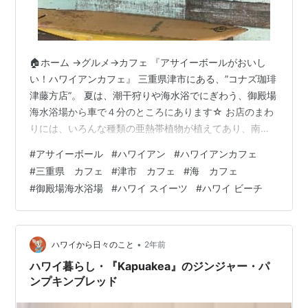
🏠ホーム →グルメ→カフェ 『アサイーボールがおいし
い！ハワイアンカフェ』 三重県津市にある、”コナズ珈琲
津藤方店”。 夏は、潮干狩りや海水浴でにぎわう、御殿場
海水浴場から車で４分のところにあります☆ お店のまわ
りには、いろんな種類の亜熱帯植物が植えてあり、南国
に旅行に来たような気分になります♪ 壁の色やドアなど、
#
アサイーボール
#
ハワイアン
#
ハワイアンカフェ
自然素材で作られていて、ハワイアンカントリーなイン
#
三重県 カフェ
#
津市 カフェ
#
海 カフェ
テリアです。写真映えするので、ぜひパシャっと撮って
#
御殿場海水浴場
#
ハワイ スイーツ
#
ハワイ ビーチ
いってください♪ お店情報 営業時間 年中無休 平日 10時
～22時 祝・土日 9時～22時 駐車場 店前に大型駐車場あ
り コナズ珈琲津藤方 - Google マップ こちらのアサイ…
•
ハワイから日々のこと
2年前
ハワイ暮らし・『Kapuakea』のジンジャー・パ
ンプキンブレッド