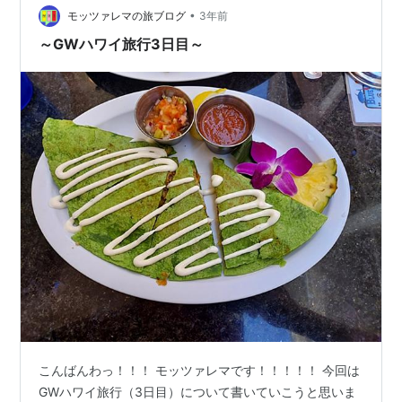
ないので、プライベート感もあり、ゆったりした気分に
•
モッツァレマの旅ブログ
3年前
なれるかも…
～GWハワイ旅行3日目～
こんばんわっ！！！ モッツァレマです！！！！！ 今回は
GWハワイ旅行（3日目）について書いていこうと思いま