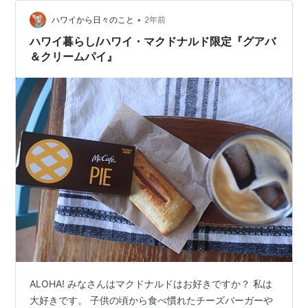
アンクッキーは好みでないと思っていたけれど 意外にも
美味しくて 食べやすく 甘さもちょうど良くて ハマって
•
ハワイから日々のこと
2年前
しまい…
ハワイ暮らし/ハワイ・マクドナルド限定『グアバ
＆クリームパイ』
ALOHA! みなさんはマクドナルドはお好きですか？ 私は
大好きです。 子供の頃から食べ慣れたチーズバーガーや