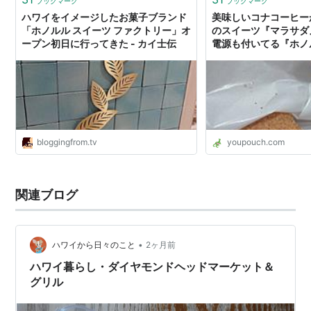
ブックマーク
ブックマーク
ハワイをイメージしたお菓子ブランド
美味しいコナコーヒー
「ホノルル スイーツ ファクトリー」オ
のスイーツ『マラサダ
ープン初日に行ってきた - カイ士伝
電源も付いてる『ホノ
が最強すぎる
bloggingfrom.tv
youpouch.com
関連ブログ
•
ハワイから日々のこと
2ヶ月前
ハワイ暮らし・ダイヤモンドヘッドマーケット＆
グリル