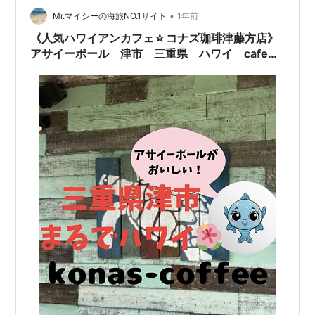
•
ドもここアニス・ベーカリーのものでした。 ゴロンと大
Mr.マイシーの海旅NO.1サイト
1年前
きなマフィン。 チョコレートマフィン、ブルーベリーマ
《人気ハワイアンカフェ☆コナズ珈琲津藤方店》
フィンはみんなが大好…
アサイーボール 津市 三重県 ハワイ cafe
カフェ おしゃれカフェ 海