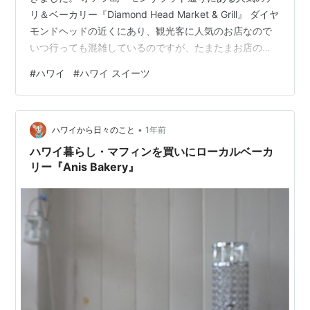
リ＆ベーカリー『Diamond Head Market & Grill』 ダイヤ
モンドヘッドの近くにあり、観光客に人気のお店なので
いつ行っても混雑しているのですが、たまたまお店の前
を通ったら混雑していなかったのでおやつを買いに寄っ
#
ハワイ
#
ハワイ スイーツ
てみました。 店内に入ると、ショーケースにはケーキや
スコーン、クッキーなどが並び、どれも美味しそうで迷
ってしまいます。 有名なのはブルーベリークリームチー
•
ズスコーン。 外は少しサクッとしていて、中はしっと
ハワイから日々のこと
1年前
り。 イギリスのスコーンとは違いどちらかというとマフ
ハワイ暮らし・マフィンを買いにローカルベーカ
ィンに近い感…
リー『Anis Bakery』