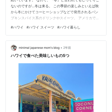
ないのですが…冬は来る。 この季節の楽しみといえば秋
から冬にかけてコーヒーショップなどで発売されるパン
プキンスパイス系のドリンクやスイーツ。 アメリカでは
数少ない季節限定商品です。 先日、嬉しい頂き物をしま
#
ハワイ
#
ハワイ スイーツ
#
ハワイ暮らし
した。 冬の味、ジンジャー・パンプキンブレッド。 私は
ハワイに移住するまでアメリカのスパイスの効いたケー
キを口にしたことがなかったので、初めてスパイス系の
•
ケーキを食べた時はパンチのある味に驚きましが慣れる
minimal japanese mom's blog
2年前
とシナモンや生姜のスパイス味が癖になって今では大好
ハワイで食べた美味しいもの5つ
きなケーキです。 『Kapuak…