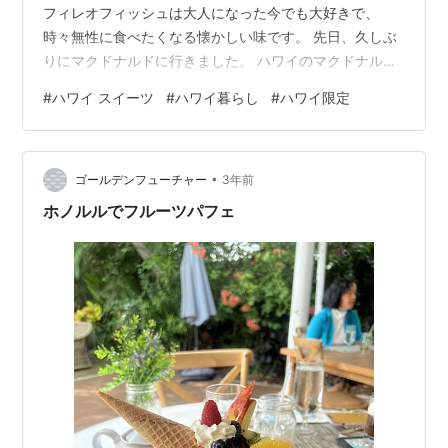
フィレオフィッシュは大人になった今でも大好きで、
時々無性に食べたくなる懐かしい味です。 先日、久しぶ
りにマクドナルドに行きました。 ハワイのマクドナルド
には期間限定で販売されるハウピア（ココナッツ）パイ
#
ハワイ スイーツ
#
ハワイ暮らし
#
ハワイ限定
やタロ（紅芋）パイがあるのですが、今回はなんと！
『グアバ＆クリームパイ』があったので早速買ってみま
した。 いつもと少し違う見た目のグアバ＆クリームパ
•
イ。 いつもは油で揚げてあるパイですがグアバ＆クリー
ゴールデンフューチャー
3年前
ムパイはベイクしてあり、あっさり系のパイです。 いつ
ホノルルでフルーツパフェ
ものパイと違い切れ目が入っていてなん…