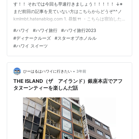
す！！ それでは今回も早速行きましょう！！！！！ ↓※
まだ前回の記事を見ていない方はこちらからどうぞ^^ノ
kmlmbt.hatenablog.com 1. 昼飯🍴 ・こちらは宿泊した
ホテルの近くにあるお店「ブルーウォーターシュリンプ
#
ハワイ
#
ハワイ旅行
#
ハワイ旅行2023
＆ シーフードヒルトンハワイアンヴィレッジ」で食べた
#
ディナークルーズ
#
スターオブホノルル
ランチ🍴です。 何という料理かは忘れましたが、メキシ
#
ハワイ スイーツ
コ風の料理で、 大変美味しかったです(*^^)v ハワイに来
たら是非また食べたい一品です^^ ・こちらは母が頼んだ
料理です。こちらも料理名は忘れましたが、 …
•
ひーはるはハワイに行きたい
3年前
THE ISLAND（ザ アイランド）銀座本店でアフ
タヌーンティーを楽しんだ話