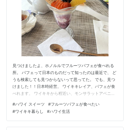
見つけましたよ、ホノルルでフルーツパフェが食べれる
所。 パフェって日本のものだって知ったのは最近で、 ど
うも検索しても見つからないって思ってた。 でも、見つ
けました！！日本時経営。 ワイキキレイア、パフェが食
べれます。 ワイキキから程近い、モンサラットアベニュ
ーにありました。 www.waikikileia.com 聞いた話だと、
#
ハワイ スイーツ
#
フルーツパフェが食べたい
ウエディング教会として事業をしていたところ、 コロナ
#
ワイキキ暮らし
#
ハワイ生活
渦に日本からのウェディング客がピタッと止まり、 レス
トランを始めたらしい。 それも納得で、レストランの営
業日がランダム。。予約出来る日が限られてた。 席も少