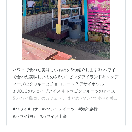
ハワイで食べた美味しいものを5つ紹介します🌺 ハワイ
で食べた美味しいものを5つ 1.ビッグアイランドキャンデ
ィーズのクッキーとチョコレート 2.アサイボウル
3.JOJOのシェイブアイス 4.ドラゴンフルーツのアイス
5.ハワイ島コナのカフェラテ まとめ ハワイで食べた美味
しいものを5つ 1.ビッグアイランドキャンディーズのクッ
#
ハワイ#コナ
#
ハワイ スイーツ
#
海外旅行
キーとチョコレート （すでに何個か食べられていますが
#
ハワイ旅行
#
ハワイお土産
💦） 美味しかったです💓 わたしはしっとりタイプのチョ
コレートチップクッキーが好きなので サクサクのハワイ