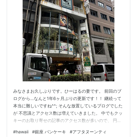
みなさまお久しぶりです。ひーはるの妻です。 前回のブ
ログから…なんと1年6ヶ月ぶりの更新です！！ 継続って
本当に難しいですね^^; そんな放置しているブログでした
が 不思議とアクセス数は増えていきました。 中でもクッ
キーのお取り寄せの記事のアクセス数が多いので、 円安
がなかなか収まらないこんなご時世ですが 日本にいなが
#
hawaii
#
銀座 パンケーキ
#
アフタヌーンティ
らハワイを感じたい人はたくさんいるんだなと感じまし