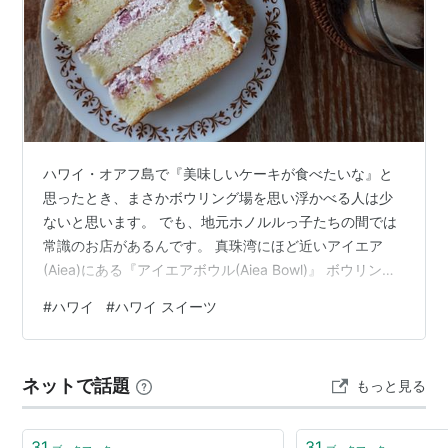
ハワイ・オアフ島で『美味しいケーキが食べたいな』と
思ったとき、まさかボウリング場を思い浮かべる人は少
ないと思います。 でも、地元ホノルルっ子たちの間では
常識のお店があるんです。 真珠湾にほど近いアイエア
(Aiea)にある『アイエアボウル(Aiea Bowl)』 ボウリング
場でありながら、その中にある『ザ・アレイ(The
#
ハワイ
#
ハワイ スイーツ
Alley)』というレストランの手作りケーキがとても美味し
くて人気なのです。 アイエアボウルは、地元の家族連れ
やリーグ戦のボウラーたちで賑わう、昔ながらのボウリ
ネットで話題
もっと見る
ング場です。 ピンが倒れる音や歓声が響く賑やかで少し
騒がしい店内のテーブルからはボウリングレーンが見え
るので、食事をし…
31
31