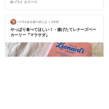
#
ハワイ スイーツ
た。 hi-haru.hatenablog.com さて今回は銀座でハワイを
感じてきましたのでそのお話です！ 久しぶりの東京でハ
ワイを感じたい！ THE ISLAND銀座本店の外装と内装 ア
フタヌーンティーセットとロールパンケーキ…
•
ハワイから日々のこと
3年前
やっぱり食べてほしい！・揚げたてレナーズベー
カーリー『マラサダ』