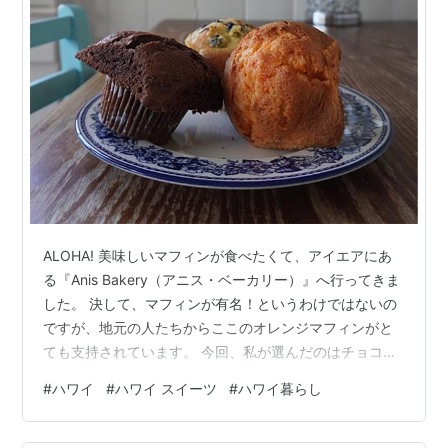
ALOHA! 美味しいマフィンが食べたくて、アイエアにあ
る『Anis Bakery（アニス・ベーカリー）』へ行ってきま
した。 決して、マフィンが有名！というわけではないの
ですが、地元の人たちからここのオレンジマフィンがと
ても支持されています。 今回、私が選んだのはチョコチ
ップマフィンとブルーベリーマフィン、そしてオレンジ
#
ハワイ
#
ハワイ スイーツ
#
ハワイ暮らし
マフィン。 他にもパイやスイートブレッドなどもあり品
揃えが豊富でした。 そして、今回初めて気付いたのです
がローカルスーパーでよく見かける丸いスイートブレッ