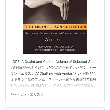
LORE: A Quaint and Curious Volume of Selected Stories
の収録作からもうひとつだけ紹介させていただく。ハー
ラン＝エリスンの"Chatting with Anubis"という作品だ。
１９９５年度のブラム＝ストーカー賞を短編部門で獲得
しているが、邦訳はない。 アフリカの北部で大地震があ
り、サハラ砂漠に巨大な地割れが生じて地下の遺跡が明
#
ハーラン・エリスン
らかになった。ゴビ砂漠でトリケラトプスの化石を発掘
していた王自裁は急遽アフリカへ飛び、その遺跡を発掘
するための国際合同チームに参加する。なお王自裁とい