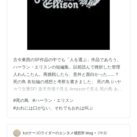
て、その死体を一番遅い郵便で8月に西海岸の家か
ら東海岸の出版社へ送った。出版社のメールボック
スには週末に届いたため2日そこに放置されてい
た。
リスト::SF作家
古今東西のSF作品の中でも「人を選ぶ」作品であろう、
ハーラン・エリスンの短編集。以前読んで挫折した管理
人わんこたん。再挑戦したら、意外と面白かった……？
死の鳥 各短編の感想と考察を書きました。 死の鳥 (ハヤ
カワ文庫SF) 楽天市場で見る Amazonで見る 死の鳥 あら
すじ 著者 ハーラン エリスン氏について 死の鳥 感想 「悔
#
死の鳥
#
ハーラン・エリスン
い改めよ、ハーレクィン！」とチクタクマンはいった。
#
おれには口がない、それでもおれは叫ぶ
竜討つものにまぼろしを おれには口がない、それでもお
れは叫ぶ プリティー・マギー・マネーアイズ 世界の縁に
たつ都市をさまよう者 死の鳥 鞭打たれた犬たちのうめき
北緯38度54分、西経77度0分13秒 ランゲルハン…
•
kz(ケーズ)ライダーのエンタメ感想所 blog
2年前