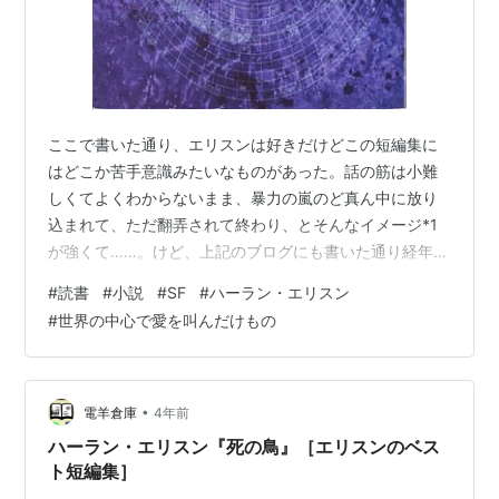
ここで書いた通り、エリスンは好きだけどこの短編集に
はどこか苦手意識みたいなものがあった。話の筋は小難
しくてよくわからないまま、暴力の嵐のど真ん中に放り
込まれて、ただ翻弄されて終わり、とそんなイメージ*1
が強くて……。けど、上記のブログにも書いた通り経年で
感覚が変わることだってある。だから読み返そうと思っ
#
読書
#
小説
#
SF
#
ハーラン・エリスン
てはいたんだけど……ちょっといろいろあって後回しにし
#
世界の中心で愛を叫んだけもの
ていた。そうこうしているうちにディック作品を再読す
ることになったりと、タイミングが掴めずにいた……と書
くとどうにか格好がつくけど、単に忘れていただけだっ
たりもする。まあ、けど、とりあえず再読できた。 とい
•
電羊倉庫
4年前
うことで、まずはやっぱりこの作品「世界の…
ハーラン・エリスン『死の鳥』［エリスンのベス
ト短編集］