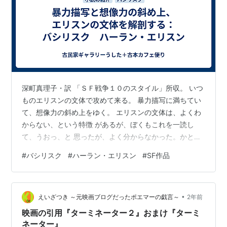
深町真理子・訳 「ＳＦ戦争１０のスタイル」所収。 いつ
ものエリスンの文体で攻めて来る。 暴力描写に満ちてい
て、想像力の斜め上をゆく。 エリスンの文体は、よくわ
からない、という特徴 があるが、ぼくもこれを一読し
て、うおっ、と 思ったが、よく分からなかった。かとい
って、もう 一度読もうとは思わなかった。読書というも
#
バシリスク
#
ハーラン・エリスン
#
SF作品
のが、 理解の上に相互のコミュニケーションの取れるも
の だとすると、これは一方通行のコミュニケーション の
ようだ。なんか飛んでもないことを言っているよう だ
•
が、よくは分からない。 このＳＦ戦争１０のスタイルは
えいざつき ～元映画ブログだったポエマーの戯言～
2年前
ＳＦで戦争というもの について考えて行こうという趣旨
映画の引用『ターミネーター２』おまけ『ターミ
のもののようである。 （結局…
ネーター』