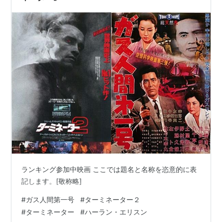
ランキング参加中映画 ここでは題名と名称を恣意的に表
記します。[敬称略]
#
ガス人間第一号
#
ターミネーター２
#
ターミネーター
#
ハーラン・エリスン