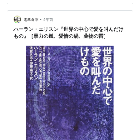
•
電羊倉庫
4年前
ハーラン・エリスン『世界の中心で愛を叫んだけ
もの』［暴力の嵐、愛情の渦、薬物の雷］