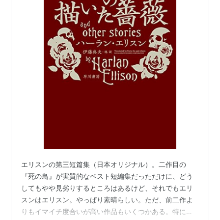
"Midnight in the Sunken Cathedral" Audio CD
(
ISBN:1574534157
) エリスンが自分の作品を熱く朗
読しているCD。
武勇伝いろいろ
ターミネーター裁判
ジェームズ・キャメロンの『ターミネーター』のス
トーリーは自分の作品の剽窃だとエリスンは裁判を
起こした。キャメロンはエリスンの作品から着想を
得たことを認め、エリスンの名前をクレジットに入
れると共に謝罪広告を打った。
(
http://www.imdb.com/title/tt0088247/trivia
)
ジーン・ロッデンベリ
との確執
エリスンの第三短篇集（日本オリジナル）。二作目の
『死の鳥』が実質的なベスト短編集だっただけに、どう
『スタートレック』の産みの親である
ジーン・ロッ
してもやや見劣りするところはあるけど、それでもエリ
デンベリ
と、"City on the Edge of Forever" の脚本
スンはエリスン。やっぱり素晴らしい。ただ、前二作よ
をめぐって険悪な仲だった。エリスンの脚本ではマ
りもイマイチ度合いが高い作品もいくつかある。特に
ッコイがドラッグに手を出すという設定だったが、