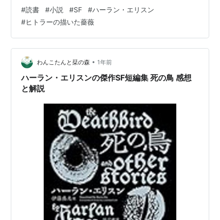
「ロボット外科医」は一通りエリスンに触れてから読む
スポンサーに配慮してロッデンベリが書き変え、事
#
読書
#
小説
#
SF
#
ハーラン・エリスン
と印象がかなり変わる。最初期の作品なだけにまったく
故により自分に注射を刺してしまうことにした。ロ
#
ヒトラーの描いた薔薇
エリスンっぽくない。かなり悪い意味で普通のSF小説。
ッデンベリの死後も未だにミソクソに言っている。
エリスンは最初からエリスンじゃなかったんだ！ 人間
ファンレター
性、感情移入能力の重視という意味でディックとかに近
いとさえ思ってしまう。 以下、気に入った作品の簡単な
•
わんこたんと栞の森
1年前
「あなたの作品がよく分かりません」というファン
感想。「苦痛神」は文章だけでいったら一番好きかも
レターに対しエリスンは「どこかの馬鹿があなたの
ハーラン・エリスンの傑作SF短編集 死の鳥 感想
し…
と解説
名前を騙って手紙を書いて来ました。早急に手を打
たれた方がよいでしょう」という返事をよく出すら
しい。(
http://groups.google.com/groups?
lr=&selm=5597a794.0203232000.a11f5b2%40po
sting.google.com
)
"Dead gopher"
契約を破った出版社に対し、地ネズミ(gopher)の死
体にその調理法を記した紙を添えて送りつけた。エ
リスンは山の上に広大な庭を持つ家に住んでいて、
庭を荒す地ネズミに困っていた。ある日一匹退治し