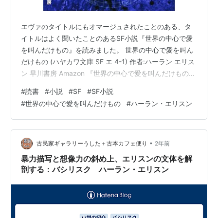
エヴァのタイトルにもオマージュされたことのある、タ
イトルはよく聞いたことのあるSF小説『世界の中心で愛
を叫んだけもの』を読みました。 世界の中心で愛を叫ん
だけもの (ハヤカワ文庫 SF エ 4-1) 作者:ハーラン エリス
ン 早川書房 Amazon 『世界の中心で愛を叫んだけもの』
は「ハーラン・エリスン」作の短編集です。あまりこう
#
読書
#
小説
#
SF
#
SF小説
いうSF小説は読んだことがなく、正直よく意味が分から
#
世界の中心で愛を叫んだけもの
#
ハーラン・エリスン
なかった話もありますが、ザッとそれぞれの感想を書い
てみたいと思います。
•
古民家ギャラリーうした＋古本カフェ便り
2年前
暴力描写と想像力の斜め上、エリスンの文体を解
剖する：バシリスク ハーラン・エリスン