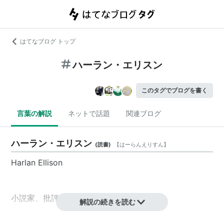
はてなブログ トップ
ハーラン・エリスン
このタグでブログを書く
言葉の解説
ネットで話題
関連ブログ
ハーラン・エリスン
(
読書
)
【
はーらんえりすん
】
Harlan Ellison
小説家、批評家、シナリオライター。
解説の続きを読む
1934年、米オハイオ州生まれ。