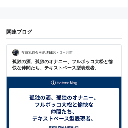
1955年にニューヨークへ出、そこで出会った
レスタ
ー・デル・レイ
の家に居候しながら、小説作法を学ぶ。
56年に「光る虫」がインフィニティ誌に掲載され、プ
ロ作家としてデビュー。58年、非行少年ものである処
関連ブログ
女長編『喧嘩』を発表。兵役を経て、59年にはハリウ
ッドにその居所を移しし、『バークにまかせろ』『宇宙
大作戦』『ヒッチコック劇場』など、数多くのテレビ番
•
夜露乳首金玉崩壊日記
3ヶ月前
組のシナリオを手がける。
孤独の酒、孤独のオナニー、フルボッコ大松と愉
SF作家としては1960年に長編第１作「The Man with
快な仲間たち、テキストベース型表現者、
Nine Lives」を発表。66年に、「“悔い改めよ、ハーレ
クィン！”とチクタクマンはいった」でヒューゴー賞、
ネビュラ賞のダブルクラウンを獲得。以後、「世界の中
心で愛を叫んだけもの」「少年と犬」などで多くの賞を
受賞する他、『危険なヴィジョン』などの先鋭的なアン
ソロジーの編纂も務める。
ファンダム時代は傲岸不遜なSFファンとして名を馳せ、