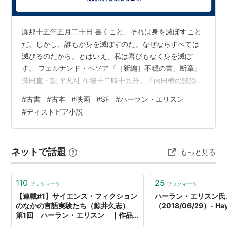
SF大会で初めて会ったアイザック・アシモフに「なって
ねえなぁ！」と言った他、テレビ界に入ってからもフラ
ンク・シナトラと大喧嘩をするなど、武勇伝には事欠か
瀬那十五年五月二十日 書くこと、それは身を滅ぼすこと
だ。しかし、誰もが身を滅ぼすのだ。なぜならすべては
ない。SF界の中でもとりわけ型破りで、数多くの“伝
滅びるのだから。とはいえ、私は喜びもなく身を滅ぼ
説”に彩られた鬼才。
す。 フェルナンド・ペソア『［新編］不穏の書、断章』
ロバート・シルヴァーバーグ
とは仲が良い。アシモフと
澤田直・訳 平凡社 午後十二時十九分。「内田樹の談論風
は喧嘩友達。クリストファー・プリーストはマジで喧嘩
発」を見ながらチンした木綿豆腐、紅茶。さくやはウイ
#
古書
#
古本
#
映画
#
SF
#
ハーラン・エリスン
相手。
スキーを規定量より10ml多く飲んでしまった。離床時間
#
ディストピア小説
2006年、ネビュラ賞グランドマスターを授与される。
および図書館入り時間が10分まで遅れてもいいのと同
様、これも「誤差」の範囲内としよう。この数字をこれ
邦訳作品
いじょう勝手に伸ばすことは許されない。そのような操
ネットで話題
もっと見る
作は緊急事態条項を利用したヒトラーの独裁化と同じじ
『世界の中心で愛を叫んだけもの』
ゃないか。なんでもありになってしまう。原…
(
ISBN:4150103305
)
110
25
ブックマーク
ブックマーク
『危険なヴィジョン 1 (1)』(
ISBN:4150105375
) (編
【連載#1】サイエンス・フィクション
ハーラン・エリスン氏
簒。しかし各作品へのコメントの長さがハンパじゃ
のなかの言語実験たち（鯨井久志）
（2018/06/29）- Hay
なく長い)
第1回 ハーラン・エリスン ｜作品
社