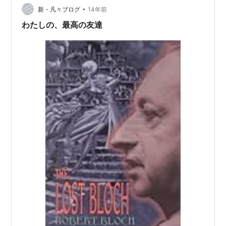
•
う漢字は私が適当に当てたものではなく、エリスン自身
新・凡々ブログ
14年前
が作中でちゃんと説…
わたしの、最高の友達