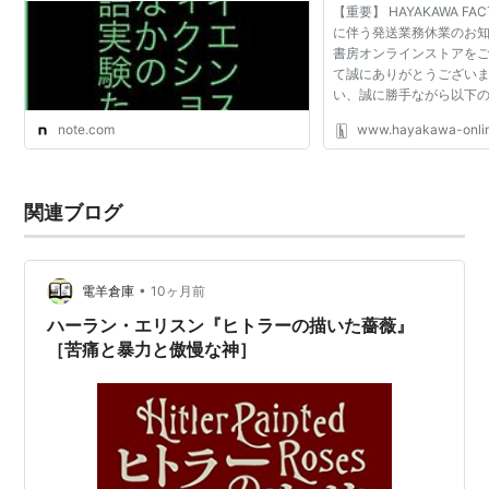
『20世紀SF〈3〉1960年代・砂の檻』
【重要】 HAYAKAWA F
(
ISBN:4309462049
) 「“悔い改めよ、ハーレクィ
に伴う発送業務休業のお知
ン！”とチクタクマンはいった」を収録
書房オンラインストアを
て誠にありがとうござい
い、誠に勝手ながら以下
最近の代表作
ンストアのHAYAKAWA F
note.com
www.hayakawa-onlin
務を休業いたします。
"The Essential Ellison: A 50 Year Retrospective"
(
ISBN:1883398460
) 50年分の短編やエッセイなどを
集めた大著。AOL 経由で一部作品の電子コピーがネ
関連ブログ
ットに流れ、その責任を追及してエリスンが AOL を
訴えていたが、2004年6月に和解した。
"Angry Candy" (
ISBN:0395924812
) 短編集。収録作
•
電羊倉庫
10ヶ月前
のほとんどについて伊藤典夫氏による邦訳がある
ハーラン・エリスン『ヒトラーの描いた薔薇』
が、ミステリマガジンや日本版オムニなどに発表さ
［苦痛と暴力と傲慢な神］
れたままで一般書店で入手できるものはない。
"Slippage" (
ISBN:0395924820
) 短編集。
"Mind Fields" (
ISBN:0962344796
) シュールレアリ
スム画家 J.Yerka とのコラボレーション。