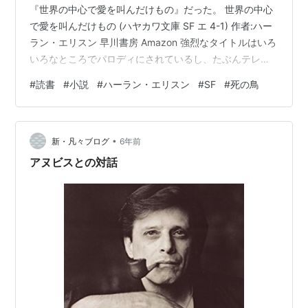
『世界の中心で愛を叫んだけもの』だった。 世界の中心
で愛を叫んだけもの (ハヤカワ文庫 SF エ 4-1) 作者:ハー
ラン・エリスン 早川書房 Amazon 強烈なタイトルはいろ
いろなところでパロディにされているし、たぶんテレビ
版『エヴァ』の最終回のサブタイトルに引用されている
#
読書
#
小説
#
ハーラン・エリスン
#
SF
#
死の鳥
ことと片山恭一『世界の中心で愛を叫ぶ』の元ネタ
（？）とされていることが有名だと思う。 こういう印象
的なタイトルは大好きで、同短編集なら「殺戮すべき多
•
くの世界」や「ガラスの小鬼が砕けるように」なんかが
新・凡々ブログ
6年前
たまらなくて、意味が分かりそうであんまりよくわから
アヌビスとの対話
ない感じも素晴らしい。翻…