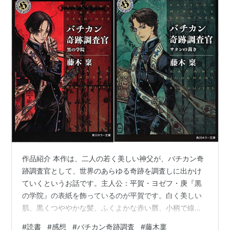
作品紹介 本作は、二人の若く美しい神父が、バチカン奇
跡調査官として、世界のあらゆる奇跡を調査しに出かけ
ていくというお話です。主人公：平賀・ヨゼフ・庚『黒
の学院』の表紙を飾っているのが平賀です。白く美しい
肌、黒くつややかな髪、ふくよかな赤い唇、小柄で線が
細く、女性的な魅力を備える男性、それが平賀のイメー
#
読書
#
感想
#
バチカン奇跡調査
#
藤木稟