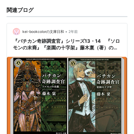
関連ブログ
•
kei-bookcolorの文庫日和
2年前
『バチカン奇跡調査官』シリーズ13・14 『ソロ
モンの末裔』『楽園の十字架』藤木稟（著）の感
想を書きました！⑦