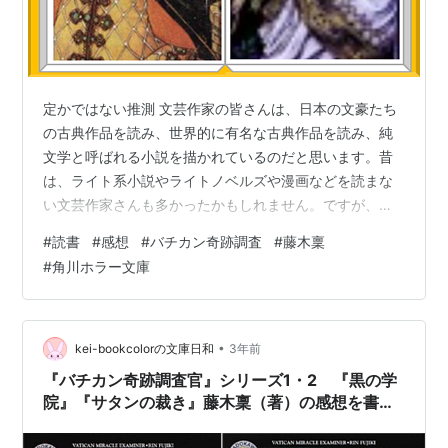
定かではない推測 文芸作家の皆さんは、日本の文豪たち
の古典作品を読み、世界的に有名な古典作品を読み、純
文学と呼ばれる小説を描かれているのだと思います。昔
は、ライト系小説やライトノベルズや漫画などを読まな
い文芸作家さんも多かったかもしれません。ですが、近
年はその様子が少し変化しているように思います。ガチ
#
読書
#
感想
#
バチカン奇跡調査
#
藤木稟
の文芸作家の先生でも、ライト系小説を自ら書いたり、
#
角川ホラー文庫
有名なライトノベルズや漫画やアニメ等の内容をもじっ
て挿入してきたり。これまで硬い砦を築いていた文芸小
説界に、風穴をあけて、風通しのよい世界観を作り出し
ています。純文学は難しくて読めないという日本人が多
•
kei-bookcolorの文庫日和
3年前
い中で、普段小説を読まない人でも知っているような…
『バチカン奇跡調査官』シリーズ1・2 『黒の学
院』『サタンの裁き』藤木稟（著）の感想を書き
ました！①