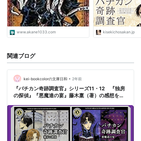
www.akane1033.com
kisekichosakan.jp
関連ブログ
•
kei-bookcolorの文庫日和
2年前
『バチカン奇跡調査官』シリーズ11・12 『独房
の探偵』『悪魔達の宴』藤木稟（著）の感想を書
きました！⑥