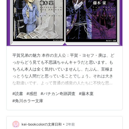
平賀兄弟の魅力 本作の主人公：平賀・ヨセフ・庚は、ど
っからどう見ても不思議ちゃんキャラだと思います。も
ちろん本人は全く気付いていませんし、たぶん、至極ま
っとうな人間だと思っていることでしょう。それは大き
な勘違いです。よって普通の感覚の人たちに不快な思い
をさせたり、怒らせることもしばしばなんです。ロベル
#
読書
#
感想
#
バチカン奇跡調査
#
藤木稟
トが間を取り持っているから、なんとか調査も毎回乗り
#
角川ホラー文庫
切れているのだと思うんです。そんな平賀ですが何故
か、天才とか変人とか、とにかく普通じゃない人に愛さ
れてしまう性分のようです。凡人には理解できない魅力
が平賀にはあるのです。例えばジュリアです。またはロ
•
kei-bookcolorの文庫日和
2年前