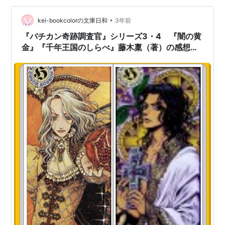
上できない。霧の中にいて、うすら寒い。自然界も人間
界も、とにかくすべての現象が消滅してしまったよう
•
kei-bookcolorの文庫日和
3年前
な、忍び寄る静けさ。厳かな美しさから目をそらせな
『バチカン奇跡調査官』シリーズ3・4 『闇の黄
い。…
金』『千年王国のしらべ』藤木稟（著）の感想を
書きました！②