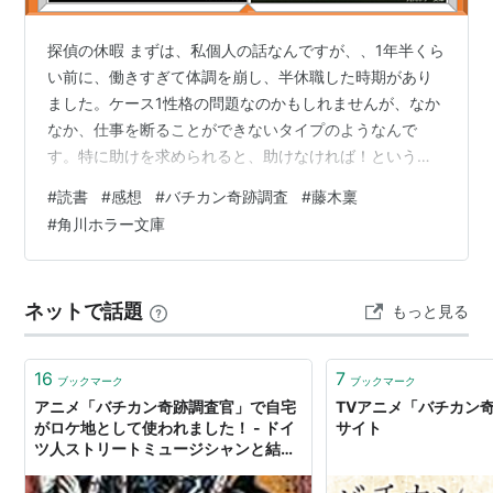
探偵の休暇 まずは、私個人の話なんですが、、1年半くら
い前に、働きすぎて体調を崩し、半休職した時期があり
ました。ケース1性格の問題なのかもしれませんが、なか
なか、仕事を断ることができないタイプのようなんで
す。特に助けを求められると、助けなければ！という使
命感がわいてしまって、自分の仕事を後回しにして、他
#
読書
#
感想
#
バチカン奇跡調査
#
藤木稟
人のサポートをしてしまう癖があるんですよね。さら
#
角川ホラー文庫
に、自分がやらねば、自分が、自分が、と思い過ぎてい
て、周りが求めていないところまでやってしまう。休み
たいのに、休むことへの罪悪感がすごいんです。結局は
ネットで話題
もっと見る
休む方が気が休まらなくなります。ケース2自分の好きな
仕事、得意な仕事は、のめり込みすぎて、長時間残…
16
7
ブックマーク
ブックマーク
アニメ「バチカン奇跡調査官」で自宅
TVアニメ「バチカン
がロケ地として使われました！ - ドイ
サイト
ツ人ストリートミュージシャンと結婚
しました。