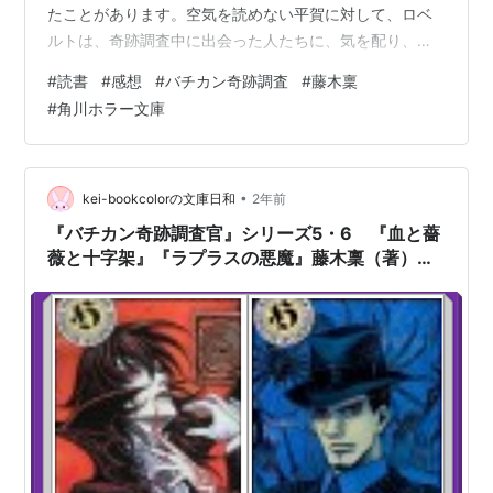
たことがあります。空気を読めない平賀に対して、ロベ
ルトは、奇跡調査中に出会った人たちに、気を配り、行
動や言動を抑え、時には青年実業家のような紳士的な振
#
読書
#
感想
#
バチカン奇跡調査
#
藤木稟
る舞いをしたり、時には神父として信者に寄り添った
#
角川ホラー文庫
り。相手に対して、慈愛を持って接しています。そんな
ロベルトですが、初めからこうだったわけではないんで
す。ロベルトの人生は、とにかく困難の連続でした。す
べてを乗り越えて、自分が自分らしくあるべき姿を見つ
•
kei-bookcolorの文庫日和
2年前
けるまでには、長い時間が必要でした。そして自分の
『バチカン奇跡調査官』シリーズ5・6 『血と薔
い…
薇と十字架』『ラプラスの悪魔』藤木稟（著）の
感想を書きました！③