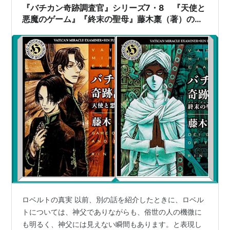
ーレンです。世界的に有名な大物犯罪者の2人に、溺愛…
『バチカン奇跡調査官』シリーズ7・8 『天使と
悪魔のゲーム』『終末の聖母』藤木稟（著）の感
想を書きました！④
ロベルトの真実 以前、別の話を紹介したときに、ロベル
トについては、神父でありながらも、俗世の人の機微に
も明るく、神父には見えない瞬間もあります。と表現し