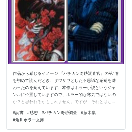
作品から感じるイメージ 『バチカン奇跡調査官』の第1巻
を初めて読んだとき、ザワザワとした不思議な感覚を味
わったのを覚えています。本作はホラー小説というジャ
ンルに位置していますので、ホラー的な寒気ではないの
か？と思われるかもしれません。ですが、それとはちょ
っと違います。うまく言葉で表現することができない感
#
読書
#
感想
#
バチカン奇跡調査
#
藤木稟
覚です。それでもあえて言葉に置き換えるのであれ
#
角川ホラー文庫
ば、、風の音もしない、虫の声も聞こえない、何の匂い
もしない。空はどんよりしている気がするし、気分も浮