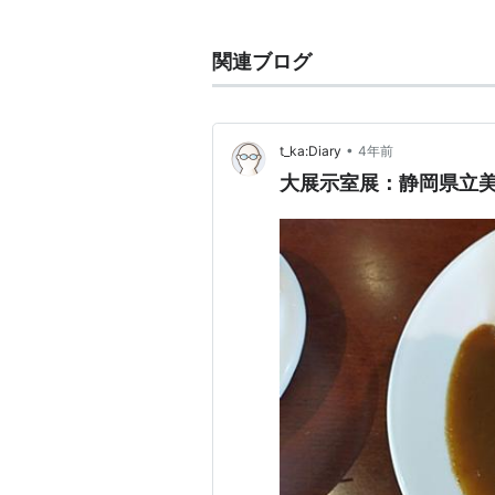
「このロリコンどもめ！」（二
ふたば☆ちゃんねるの「二次裏」
関連ブログ
られたバックベアードのコラージュ
スを一喝する」という二次創作設定
•
t_ka:Diary
4年前
大展示室展：静岡県立
　　　　　　　 　(<、,,> "::::::::
　　　　　 〜〈／::::::::::::::::::
　　　 　　　〃::::::::::::::::
　　 　　~そ::::::::::::::::::::
も　リ　の

　 、_　,, /:::::::::::::::::
　 　 `V:::::::::::::::::
　 　 　ｌ:::::::::::::::::::
　〜v,ん:::::::::::::::´:::::
　　 　 l::::::::::::::::::::
´::::゛:::::::::::::::::::::::
　、m,.. 