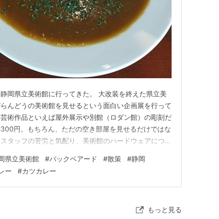
:::::::::::::::::::::::::::::::::::::::::::
:::::::::::::::::::::::::::::::::::::::::::
の娘「ベア子」が創作された。ベア子もロリコンに
静岡県立美術館に行ってきた。 大改装を終えた県立美
がらんどうの美術館を見せるという面白い企画展を行って
、芸術作品といえば屋外展示や別館（ロダン館）の彫刻だ
300円。もちろん、ただの空き部屋を見せるだけではな
、スタッフの苦労と気配り、美術館のハードウェアについ
ではあるが、でもとにかく美術館なのにアートが無くて
岡県立美術館
#
バックベアード
#
散策
#
静岡
と思うかもしれない。そういう感想のブログも読んだ。で
レー
#
カツカレー
り、バックヤードツアー的…
もっと見る