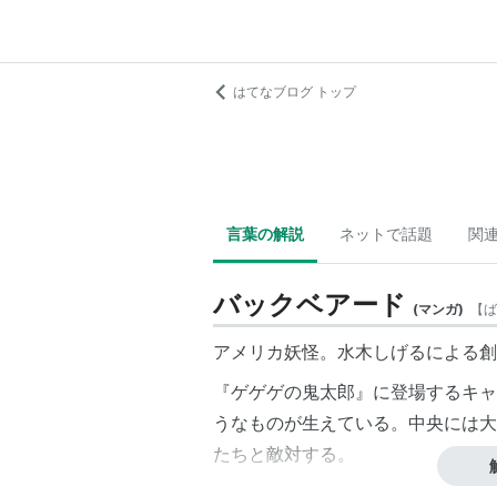
はてなブログ トップ
言葉の解説
ネットで話題
関
バックベアード
(
マンガ
)
【
ば
アメリカ妖怪。水木しげるによる創
『ゲゲゲの鬼太郎』に登場するキャ
うなものが生えている。中央には大
たちと敵対する。