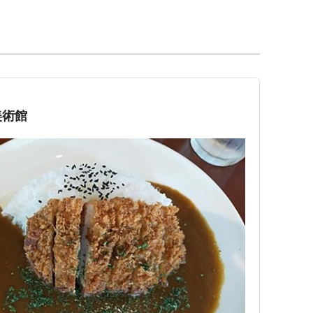
次創作設定）
にて、「このロリコンどもめ！」というセリフをつけ
画像が投稿されたことで、「ロリータコンプレック
が広まった。
美術館
:::::::::::::::::::: 、

::::::::::::::::::::::::::)

:::::::::::::::::::::::::＜、　 　 ど　ロ　こ

:::::::::::::::::::::::::::::::::,） 　　
:::::::、,ゝ=＝=く:::::::,:::::ヽ　 め　コ

:::、_γ　　　　　 ｀ヾ,_　＜　！　ン

:::く( 　 r,J三;ヾ 　　)>　く,

::=; {三●;= } 　,=ニ ｀／l／!／⌒Y

:::::::::ゝ≡三＝イ 
::::::::
