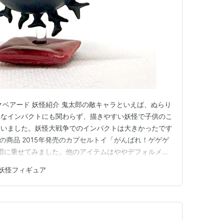
クベアード 妖怪紹介 鬼太郎の敵キャラといえば、ぬらり
烈なインパクトにも関わらず、描きやすい妖怪で子供のこ
ていました。妖怪大戦争でのインパクトは大きかったです
元の商品 2015年発売のカプセルトイ「がんばれ！ゲゲゲ
団に乗せてみました。他のアイテムはややデフォルメさ
ベアード様だけ妙にリアルテイスト。大百怪よりも大きめ
妖怪フィギュア
者感を出せていい感じです。ちょっとだけ手を加えていま
ゲゲの鬼太…