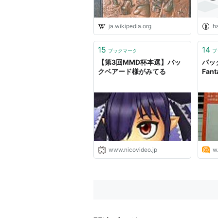
ja.wikipedia.org
h
15
14
ブックマーク
ブ
【第3回MMD杯本選】バッ
バッ
クベアード様がみてる
Fan
www.nicovideo.jp
w.