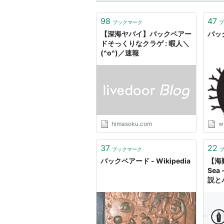
98
47
ブックマーク
ブ
【深海ヤバイ】バックベアー
バッ
ドそっくりなクラゲ : 暇人＼
(^o^)／速報
himasoku.com
w
37
22
ブックマーク
バックベアード - Wikipedia
【海難
Sea
説と
だか
だ