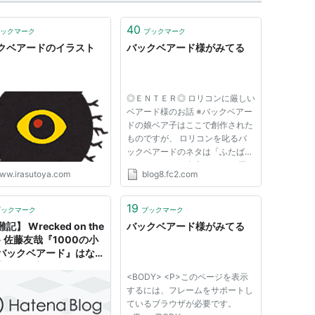
40
ックマーク
ブックマーク
クベアードのイラスト
バックベアード様がみてる
◎ＥＮＴＥＲ◎ ロリコンに厳しい
ベアード様のお話 ※バックベアー
ドの娘ベア子はここで創作された
ものですが、 ロリコンを叱るバ
ックベアードのネタは「ふたばち
ゃんねる」の二次裏ネタです 因
ww.irasutoya.com
blog8.fc2.com
みにバックベアードはゲゲゲの鬼
太郎からの出典ですが設定は全く
別物です
19
ブックマーク
ブックマーク
記】 Wrecked on the
バックベアード様がみてる
 - 佐藤友哉『1000の小
バックベアード』はなん
高橋源一郎の小説みたい
<BODY> <P>このページを表示
するには、フレームをサポートし
ているブラウザが必要です。