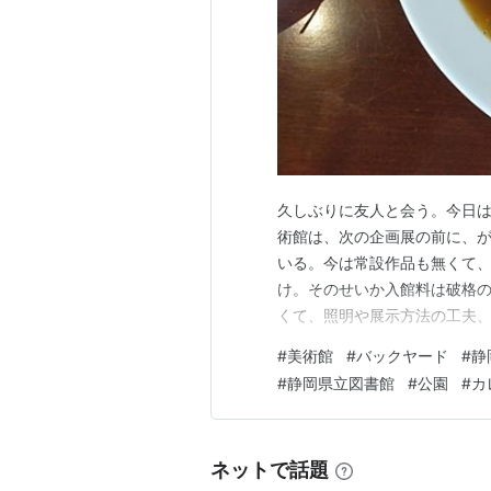
,ゞ:::::::::::::::::::::::::::
::::::::::::::::::

　´　" ~ 
ヘ::::::::::::::::::::::::::::
::::::::::: 
この設定が発展し、バックベアード
久しぶりに友人と会う。今日は
厳しい。
術館は、次の企画展の前に、
いる。今は常設作品も無くて
け。そのせいか入館料は破格の
くて、照明や展示方法の工夫
ての解説などが盛りだくさん
#
美術館
#
バックヤード
#
静
300円。 人によっては高い
#
静岡県立図書館
#
公園
#
カ
も僕は存分に楽しめた。 元よ
ネットで話題