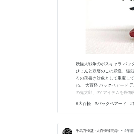
妖怪大戦争のボスキャラ バッ
ひょんと双璧のこの妖怪。強
ろの落書き対象として重宝し
ね。 大百怪 バックベアード 
の鬼太郎」の1アイテムを座布
れたテイストなのに、バック
#
大百怪
#
バックベアード
#
なサイズ感ですが、却って強
す。 ガシャポン がんばれ! ゲ
•
千馬万怪堂 -大百怪補完録-
4年前