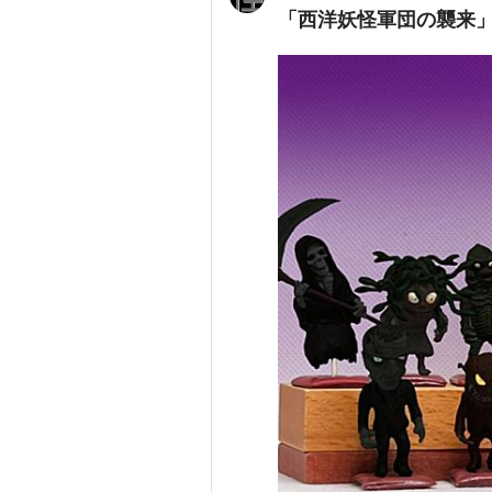
「西洋妖怪軍団の襲来」 