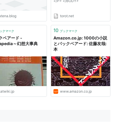
</P> </BODY>
atena.blog
torot.net
10
ックマーク
ブックマーク
クベアード -
Amazon.co.jp: 1000の小説
tapedia～幻想大事典
とバックベアード: 佐藤友哉:
本
atwiki.jp
www.amazon.co.jp