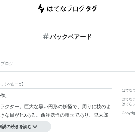
バックベアード
連ブログ
っくべあーど
】
はてな
作。
はてな
はてな
ラクター。巨大な黒い円形の妖怪で、周りに枝のよ
Copyrig
きな目が1つある。西洋妖怪の親玉であり、鬼太郎
解説の続きを読む