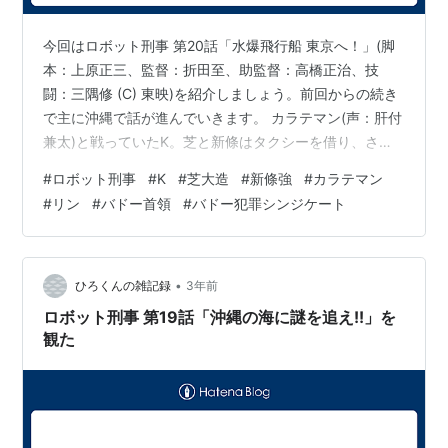
今回はロボット刑事 第20話「水爆飛行船 東京へ！」(脚
本：上原正三、監督：折田至、助監督：高橋正治、技
闘：三隅修 (C) 東映)を紹介しましょう。前回からの続き
で主に沖縄で話が進んでいきます。 カラテマン(声：肝付
兼太)と戦っていたK。芝と新條はタクシーを借り、さら
に芝はKにこう命じました。 芝大造「K、あの女(リン(錦
#
ロボット刑事
#
K
#
芝大造
#
新條強
#
カラテマン
英))を追うんだ。アジトを突き止める方が先だぞ。」 そ
#
リン
#
バドー首領
#
バドー犯罪シンジケート
の指示を聞いたKはジャンプしてジョーカーに乗り込みま
した。悔しがるカラテマン。ジョーカーはリンの乗る車
を追跡しました。さて本土復帰直後の沖縄は今の日本と
違って車は右側通行でした。これは本土復帰前に沖縄を
•
ひろくんの雑記録
3年前
統治していたアメリカ…
ロボット刑事 第19話「沖縄の海に謎を追え!!」を
観た