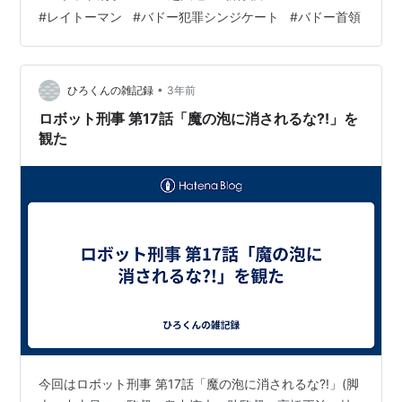
は レイトーマン(声：兼本新吾ではなくて大竹宏)「バド
#
レイトーマン
#
バドー犯罪シンジケート
#
バドー首領
ーのレイトーマン。」 の仕業でした。兄弟の前に現れる
とこう言い出しました。 レイトーマン「この粉はあらゆ
るものを凍らせる。だが3時間後には融ける。警察は死ん
だ原因を突き止めるのにさぞ困るだろう。」 こんな物騒
•
ひろくんの雑記録
3年前
な事を言うレイト…
ロボット刑事 第17話「魔の泡に消されるな?!」を
観た
今回はロボット刑事 第17話「魔の泡に消されるな?!」(脚