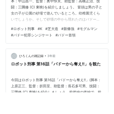
本：中山昌一、監督：奥中惇夫、助監督：高橋正治、技
闘：三隅修 (C) 東映)を紹介しましょう。 冒頭は男の子と
女の子が公園の砂場で遊んでいるところ。幼稚園児くら
いでしょうか。そして砂場の中から現れたのはバドーの
モグルマン(声：矢田稔ではなくて峰恵研)。モグルマンは
#
ロボット刑事
#
K
#
芝大造
#
新條強
#
モグルマン
子供達に泡を吹きかけました。それだけではなく、通り
#
バドー犯罪シンジケート
#
バドー首領
かかった幼稚園の送迎バスにも泡を吹きかけました。そ
して子供達も幼稚園バスも溶けてしまったのです。そし
て頭についているドリルを使って地中に潜ってしまいま
した。モグルマンが立ち去った後、幼稚園バスが溶ける
•
ひろくんの雑記録
3年前
様子を通りかかった芝奈美が目…
ロボット刑事 第16話「バドーから奪え!!」を観た