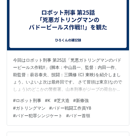
今回はロボット刑事 第25話「兇悪ガトリングマンのバド
ービールス作戦!!」(脚本：中山昌一、監督：内田一作、
助監督：萩谷泰夫、技闘：三隅修 (C) 東映)を紹介しまし
ょう。いよいよ次は最終回です。 さて冒頭は東京(なので
しょう)のどこかの警察署。山本刑事がジープの荷台から
ガトリングマン(声：沢りつおではなくて八奈見乗児)が顔
#
ロボット刑事
#
K
#
芝大造
#
新條強
を出すのを目撃し、「誰だ?」と尋ねると、ガトリングマ
#
ガトリングマン
#
バドー戦闘工作員Y8
ンはその問いには答えず、荷台から降りていきなり伏
#
バドー犯罪シンジケート
#
バドー首領
せ。そして頭に装備されたガトリング砲を撃ちまくりま
した。この攻撃に山本はひとたまりもなく射殺されてし
まいました。そしてガトリングマンはジープの荷台に跳