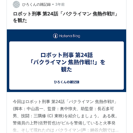
び乗り、ジープはそのまま…
•
ひろくんの雑記録
3年前
ロボット刑事 第24話「バクライマン 焦熱作戦!!」
を観た
今回はロボット刑事 第24話「バクライマン 焦熱作戦!!」
(脚本：中山昌一、監督：奥中惇夫、助監督：長石多可
男、技闘：三隅修 (C) 東映)を紹介しましょう。 ある夜。
警備員の上野(佐野哲也)がビルを警備していると火事発
生。そして現れたのは バクライマン(声：納谷六朗ではな