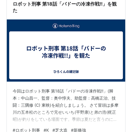
ロボット刑事 第18話「バドーの冷凍作戦!!」を観
た
今回はロボット刑事 第18話「バドーの冷凍作戦!!」(脚
本：中山昌一、監督：奥中惇夫、助監督：高橋正治、技
闘：三隅修 (C) 東映)を紹介しましょう。 さて冒頭は多摩
川の五本松のところで兄せいいち(平野康)と弟の浩(梶正
昭)が釣りをしている場面です。季節は夏だと言うのに、
急に寒くなり、雪のようなものまで降り注ぐ始末。これ
#
ロボット刑事
#
K
#
芝大造
#
新條強