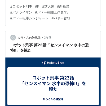
くて加藤修)「バドーの犯罪組織から派遣されたバクライ
#
ロボット刑事
#
K
#
芝大造
#
新條強
マンだ。」 その声は納谷六朗さんではなくて加藤修さん
#
バクライマン
#
バドー戦闘工作員N5
です。後にマジンガーZで演じるゴーゴン大公のような声
#
バドー犯罪シンジケート
#
バドー首領
です。火事は彼の仕業だったのです。バクライマンは左
手の火炎放射器から火炎を発射。上野はひとたまりもあ
りません。 同じ頃、ジョーカーにKと新條が乗ってパト
ロールしていました…
•
ひろくんの雑記録
3年前
ロボット刑事 第23話「センスイマン 水中の恐
怖!!」を観た