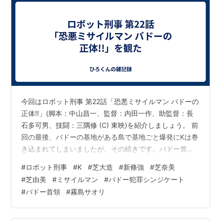
今回はロボット刑事 第22話「恐悪ミサイルマン バドーの
正体!!」(脚本：中山昌一、監督：内田一作、助監督：長
石多可男、技闘：三隅修 (C) 東映)を紹介しましょう。 前
回の最後、バドーの基地がある島で基地ごと爆発にKは巻
き込まれてしまいましたが、その続きです。バドー首領
はKとマザーの残骸を探すようにミサイルマン(声：大竹
#
ロボット刑事
#
K
#
芝大造
#
新條強
#
芝奈美
宏ではなくて納谷六朗)に命じました。その目的は引き上
#
芝由美
#
ミサイルマン
#
バドー犯罪シンジケート
げて改造すること。 ミサイルマン「は。先刻より行動を
#
バドー首領
#
霧島サオリ
開始しております。奴らの体内に蓄積された原子エネル
ギーはバドーの探知機の追跡調査を続行中でありま
す。」 その声はやはり納谷六朗さんの声。納谷六朗さん