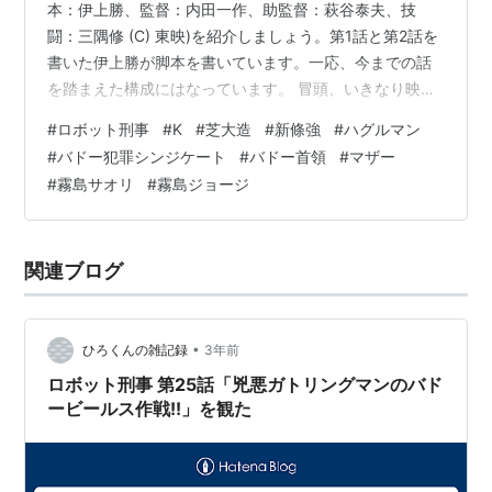
本：伊上勝、監督：内田一作、助監督：萩谷泰夫、技
闘：三隅修 (C) 東映)を紹介しましょう。第1話と第2話を
書いた伊上勝が脚本を書いています。一応、今までの話
を踏まえた構成にはなっています。 冒頭、いきなり映る
のは川崎にある長沢浄水場…と言うのはロケ地で、物語
#
ロボット刑事
#
K
#
芝大造
#
新條強
#
ハグルマン
の中では 野田圭一のナレーション「中央原子力研究所。
#
バドー犯罪シンジケート
#
バドー首領
#
マザー
ここで新しく発明した原子力限定機。これをバドーが狙
#
霧島サオリ
#
霧島ジョージ
い、脅迫状を送った。芝刑事はこれを守るため、限定機
を保管し、某所に隠した。」 そして中央原子力研究所か
ら歩いて出てくる芝大造。しかし、何者かが狙っている
関連ブログ
ようです。周りが真っ暗になり、…
•
ひろくんの雑記録
3年前
ロボット刑事 第25話「兇悪ガトリングマンのバド
ービールス作戦!!」を観た