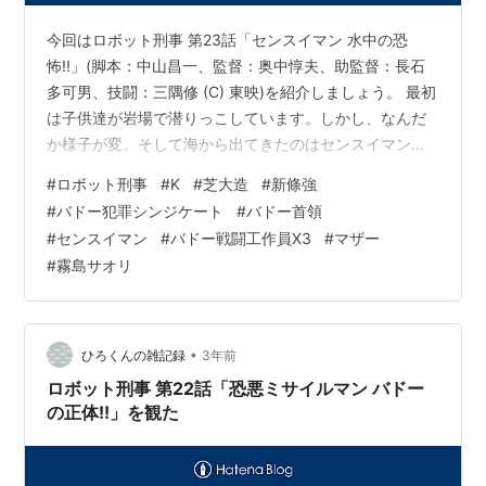
今回はロボット刑事 第23話「センスイマン 水中の恐
怖!!」(脚本：中山昌一、監督：奥中惇夫、助監督：長石
多可男、技闘：三隅修 (C) 東映)を紹介しましょう。 最初
は子供達が岩場で潜りっこしています。しかし、なんだ
か様子が変。そして海から出てきたのはセンスイマン
(声：たてかべ和也ではなくて沢りつお)。逃げる子供達。
#
ロボット刑事
#
K
#
芝大造
#
新條強
センスイマンは何をするのかと思ったら、また海の中に
#
バドー犯罪シンジケート
#
バドー首領
潜ってしまいました。なお、既にモグルマンが出ていた
#
センスイマン
#
バドー戦闘工作員X3
#
マザー
のでセンスイマンという名前になったのだろうと思いま
#
霧島サオリ
す。 そしてすぐ近くでは学生が潜っていましたが、一人
がセンスイマンに襲われました。 学生(松坂雅治)「お
い、どうした?」 と潜り、仲…
•
ひろくんの雑記録
3年前
ロボット刑事 第22話「恐悪ミサイルマン バドー
の正体!!」を観た