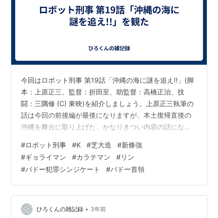
今回はロボット刑事 第19話「沖縄の海に謎を追え!!」(脚
本：上原正三、監督：折田至、助監督：高橋正治、技
闘：三隅修 (C) 東映)を紹介しましょう。上原正三執筆の
話は今回の前後編が最後になりますが、本土復帰直後の
沖縄を舞台に取り上げた、かなりきつい内容の話になり
ました。 さて冒頭は島唄が流れる中、沖縄を空撮した場
#
ロボット刑事
#
K
#
芝大造
#
新條強
面です。そして場面変わると沖縄の波打ち際を比留間(藤
#
ギョライマン
#
カラテマン
#
リン
沢陽二郎)を含めた若者達が逃げるところが映ります。沖
#
バドー犯罪シンジケート
#
バドー首領
に浮かんでいるボートに乗ろうとしたのですが、バドー
のサイボーグ工作員の銃撃を受け、逃げられたのは比留
間のみ。しかも彼も銃撃を受けています。 サイボーグ工
作員「逃げなきゃ死なずに済ん…
•
ひろくんの雑記録
3年前