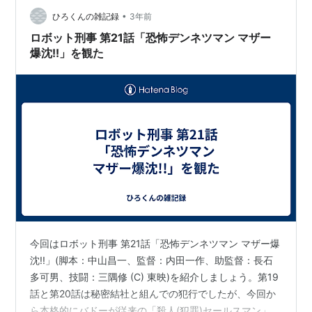
は仮面ライダー第9話から…
•
ひろくんの雑記録
3年前
ロボット刑事 第21話「恐怖デンネツマン マザー
爆沈!!」を観た
今回はロボット刑事 第21話「恐怖デンネツマン マザー爆
沈!!」(脚本：中山昌一、監督：内田一作、助監督：長石
多可男、技闘：三隅修 (C) 東映)を紹介しましょう。第19
話と第20話は秘密結社と組んでの犯行でしたが、今回か
ら本格的にバドーが従来の「殺人(犯罪)セールスマン」の