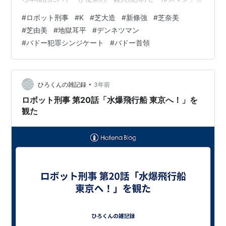
範疇に収まらない、大々的な破壊工作や脅迫を実行する
#
ロボット刑事
#
K
#
芝大造
#
新條強
#
芝奈美
ようになっていきます。それに伴い、サイボーグ工作員
#
芝由美
#
地獄耳平
#
デンネツマン
も活躍しまくるようになります。また警視庁側にも動き
#
バドー犯罪シンジケート
#
バドー首領
があります。なお、第21話と第22話は中山昌一脚本にし
ては珍しく前後編となっています。 ある夜。三木(桔梗恵
二郎)の家(でしょう)の壁にバドーの鉄のドクロのマーク
が描かれてい…
•
ひろくんの雑記録
3年前
ロボット刑事 第20話「水爆飛行船 東京へ！」を
観た