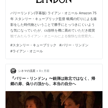
バリーリンドン(字幕版) ライアン・オニール Amazon 75
年 スタンリー・キューブリック監督 蝋燭の灯りによる撮
影をした時代物ということで勝手にとっつきにくいよう
な気になっていたが、cs放映を機に薦めていただき鑑賞
観てみたらライアン・オニールによる愉快な出世双六か
らの人生の物語で表現もわかりやすく、退屈は一切なか
#
スタンリー・キューブリック
#
バリー・リンドン
った。ライアン・オニールのいつも笑っているような顔
#
ライアン・オニール
がいい。つまるところ「人たらし」のような人物で口八
丁手八丁農民の身分から最終バリー・リンドン卿にのし
上がるのだけど、その座に就いたことによる影の描き方
がまたいい。倫理的な解釈を押し付けず、あくまでも
•
シネマの流星
8ヶ月前
淡々と一人の人間の栄枯盛衰を描…
『バリー・リンドン』〜銃弾は敗北ではなく、帰
郷の扉、偽りの頂から、本当の自分へ