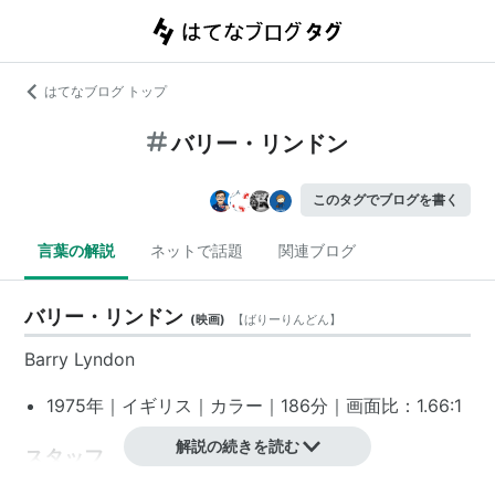
はてなブログ トップ
バリー・リンドン
このタグでブログを書く
言葉の解説
ネットで話題
関連ブログ
バリー・リンドン
(
映画
)
【
ばりーりんどん
】
Barry Lyndon
1975年
｜イギリス｜カラー｜186分｜画面比：1.66:1
解説の続きを読む
スタッフ