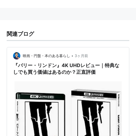
監督：
スタンリー・キューブリック
製作：
スタンリー・キューブリック
原作：
ウィリアム・メイクピース・サッカレー
『バ
リー・リンドン』
関連ブログ
脚本：
スタンリー・キューブリック
撮影：
ジョン・オルコット
美術：
ケン・アダム
•
映画・円盤・本のある暮らし
3ヶ月前
編集：
トニー・ローソン
『バリー・リンドン』4K UHDレビュー｜特典な
衣装：
ウルラ＝ブリット・ショダールンド
/
ミレー
しでも買う価値はあるのか？正直評価
ナ・カノネロ
音楽：
J・S・バッハ
、
フリードリヒ大王
、
ヘンデ
ル
、
モーツァルト
、
パイジェロ
、
シューベルト
、
ヴ
ィヴァルディ
の作品より
編曲：
レナード・ローゼンマン
キャスト