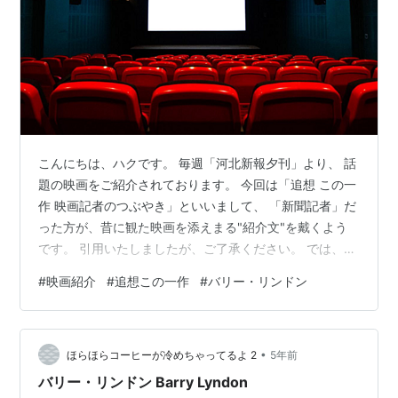
こんにちは、ハクです。 毎週「河北新報夕刊」より、 話
題の映画をご紹介されております。 今回は「追想 この一
作 映画記者のつぶやき」といいまして、 「新聞記者」だ
った方が、昔に観た映画を添えまる"紹介文"を戴くよう
です。 引用いたしましたが、ご了承ください。 では、ご
覧くださいませ。いい午後を過ごして…。 ◇ 『バリー・
#
映画紹介
#
追想この一作
#
バリー・リンドン
リンドン』 ろうそくの生活 幻想的 www.youtube.com
新作が待ち遠しい監督がいた。その一人がスタンリー・
キューブリック。「2001年宇宙の旅」(1968年)は今も私
•
にとって特別な1本だ。 千葉の大学に入学した76年、今
ほらほらコーヒーが冷めちゃってるよ 2
5年前
度の新作は明るい照明を使わずろうそくの火だけで…
バリー・リンドン Barry Lyndon