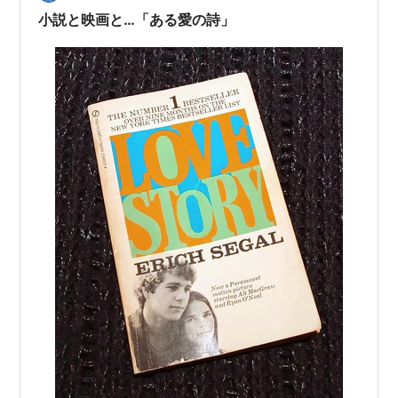
ト 編集：トニー・ローソン 配給：ワーナー…
小説と映画と…「ある愛の詩」