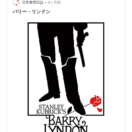
•
日常整理日誌
4ヶ月前
監督賞
バリー・リンドン
脚色賞
DVD
バリー リンドン [DVD]
出版社/メーカー:
ワーナー・ブラザー
ス・ホームエンターテイメント
発売日:
2005/04/22
メディア:
DVD
クリック
: 6回
この商品を含むブログ (21件) を見る
リスト::外国の映画::題名::は行