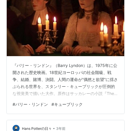
『バリー・リンドン』（Barry Lyndon）は、1975年に公
開された歴史映画。18世紀ヨーロッパの社会階級、戦
争、結婚、賭博、決闘。人間の運命が“偶然と欲望”に揺さ
ぶられる世界を、スタンリー・キューブリックが圧倒的
な視覚美で描いた大作。原作はサッカレーの小説『The
Luck of Barry Lyndon』（1844年）。 スタッフ 監督・
#
バリー・リンドン
#
キューブリック
脚本・製作：スタンリー・キューブリック 原作：ウィリ
アム・メイクピース・サッカレー 製作総指揮：ヤン・ハ
ーラン 音楽：レナード・ローゼンマン（ハンデル、シュ
•
ーベルトなどの既存曲を編曲） 撮影：ジョン・オルコッ
Hans Potterの日々
3年前