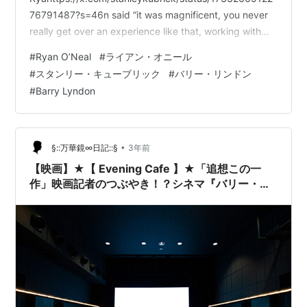
76791487?s=46n said “it was magnificent, you never
really get over an experience like that, working with
someone like him”.」 We are deeply saddened to hear
#
Ryan O’Neal
#
ライアン・オニール
that the Oscar nominated, 60-year ac…
#
スタンリー・キューブリック
#
バリー・リンドン
#
Barry Lyndon
•
§::万華鏡∞日記::§
3年前
【映画】★【 Evening Cafe 】★「追想この一
作」映画記者のつぶやき！？シネマ『バリー・リ
ンドン』1975年。。(´・ω・｀)