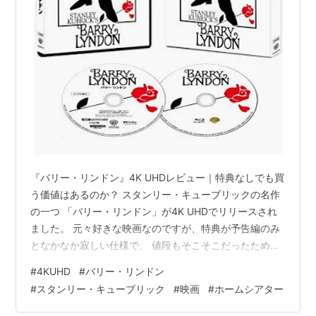
ライアン・オニール
マリサ・ベレンソン
パトリック・マギー
スティーヴン・バーコフ
マーレイ・メルヴィン
ハーディ・クリューガー
レナード・ロシター
アンドレ・モレル
『バリー・リンドン』4K UHDレビュー｜特典なしでも買
概要
う価値はあるのか？ スタンリー・キューブリックの名作
18世紀半ば。無一文のアイルランド人青年バリーが、七
の一つ 「バリー・リンドン」が4K UHDでリリースされ
年戦争に参加から始まって立身出世。上流階級にまで上
ました。 元々好きな映画なのですが、特典が予告編のみ
となかなか寂しい仕様で、 値段もそこそこだったため、
り詰めるが、やがて没落してイギリスから追放されるま
買うのを躊躇していましたが、先日思い切って購入。 特
でを描く、サッカレーのピカレスク・ロマン（悪漢小
#
4KUHD
#
バリー・リンドン
典なしでも買う価値があるか！？正直レビューです。
説）の完全映画化。
#
スタンリー・キューブリック
#
映画
#
ホームシアター
youtu.be目次 画質 音質 総評 ■ 画質 ★★★★★ これの
時代考証から凝ったライティングの撮影まで、完全主義
ために特典なしでも買っても損はないと言っても過言で