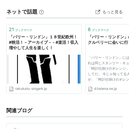
者スタンリー・キューブリックの徹底した意匠が反映さ
はないでしょう。 オリジナル35mmネガからの4Kスキャ
ネットで話題
もっと見る
れた映像が見ものだが、公開当時は観客の感情移入を意
ンにより、フィルム感を残しながらも 色合いがはっきり
とし…
図的に排した作風により、興行的苦戦を招いた。但し技
術的評価は非常に高く、アカデミー賞を4部門で受賞し
21
6
ブックマーク
ブックマーク
ている。
「バリー・リンドン」１８世紀欧州！
「バリー・リンドン」の
#映活！－アーカイブ－ - #楽活！収入
クルベリーに会いに行
尚、アイリッシュ・バンドのチーフタンズは、本作で注
増やして人生を楽しく！
目を浴びる存在となる。
「バリー・リンドン」に
れは同じスタンリー・キ
アカデミー賞
「時計仕掛けのオレンジ
してだ。 今じゃ知ってる
受賞
が、「時計仕掛けのオレ
供の頃は上映が禁じられ
撮影賞
rakukatu-singark.jp
d.hatena.ne.jp
分からない。何度か聞い
編曲賞
度に忘れた。 子供...
美術監督・装置賞
関連ブログ
衣装デザイン賞
ノミネート
作品賞