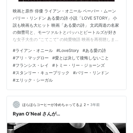
映画と原作 俳優 ライアン・オニール ペーパー・ムーン
バリー・リンドン ある愛の詩 小説「LOVE STORY」 小
説も映画も大ヒット 映画「ある愛の詩」 文武両道の名家
の御曹司と、モーツァルトとバッハとビートルズが好き
な女子大生の ”こてこて” の純愛物語 映画を再視聴しまし
た 始まり エンディング「愛とは決して後悔しないこと」
#
ライアン・オニール
#
LoveStory
#
ある愛の詩
悲しみのループ フランシス・レイ 雪のある風景 トミ
#
アリ・マッグロー
#
愛とは決して後悔しないこと
ー・リー・ジョーンズ ペーパーバックの思い出 初代ウォ
#
フランシス・レイ
#
トミー・リー・ジョーンズ
ークマンとＦＥＮとニューズウィーク 映画と原作 前回か
#
スタンリー・キューブリック
#
バリー・リンドン
ら、映画と手許にある小説（原作）について綴っていま
#
エリック・シーガル
す。 前回は山田太一さんの「異人たちとの夏」が主役で
し…
•
ほらほらコーヒーが冷めちゃってるよ 2
3年前
Ryan O’Neal さんが…