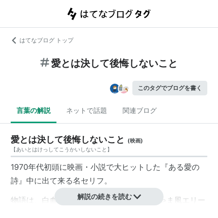
はてなブログ トップ
愛とは決して後悔しないこと
このタグでブログを書く
言葉の解説
ネットで話題
関連ブログ
愛とは決して後悔しないこと
(
映画
)
【
あいとはけっしてこうかいしないこと
】
1970年代初頭に映画・小説で大ヒットした『ある愛の
詩』中に出て来る名セリフ。
解説の続きを読む
物語は、白血病で死ぬ女子大生と、お坊ちゃま風エリー
ト大学生との泣かせる恋愛話。