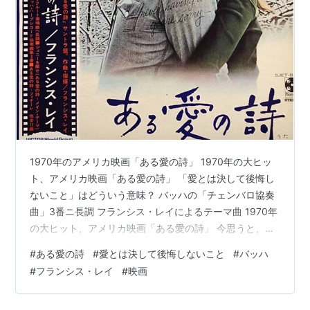
1970年のアメリカ映画「ある愛の詩」 1970年の大ヒッ
ト、アメリカ映画「ある愛の詩」 「愛とは決して後悔し
ないこと」はどういう意味？ バッハの「チェンバロ協奏
曲」3番ニ長調 フランシス・レイによるテーマ曲 1970年
の大ヒット、アメリカ映画「ある愛の詩」 今思うと、
「なんであの映画がそんなにヒットしたんだろう？」と
#
ある愛の詩
#
愛とは決して後悔しないこと
#
バッハ
思う映画が過去にはあるが、1970年の大ヒット、アメリ
#
フランシス・レイ
#
映画
カ映画「ある愛の詩」（原題：Love Story）はそのひと
つかもしれない。 日本での公開当時、私は中学生だった