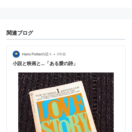
元の英語のセリフは
Love means never having to say you're sorry.
名セリフであり名訳だと編者は思うが、それ故にパロデ
関連ブログ
ィも日本語・英語ともにそれなりの数が存在するようで
ある。
•
Hans Potterの日々
3年前
小説と映画と…「ある愛の詩」