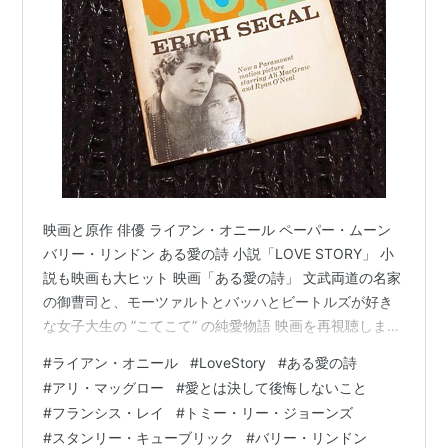
映画と原作 俳優 ライアン・オニール ペーパー・ムーン
バリー・リンドン ある愛の詩 小説「LOVE STORY」 小
説も映画も大ヒット 映画「ある愛の詩」 文武両道の名家
の御曹司と、モーツァルトとバッハとビートルズが好き
な女子大生の ”こてこて” の純愛物語 映画を再視聴しまし
た 始まり エンディング「愛とは決して後悔しないこと」
#
ライアン・オニール
#
LoveStory
#
ある愛の詩
悲しみのループ フランシス・レイ 雪のある風景 トミ
#
アリ・マッグロー
#
愛とは決して後悔しないこと
ー・リー・ジョーンズ ペーパーバックの思い出 初代ウォ
#
フランシス・レイ
#
トミー・リー・ジョーンズ
ークマンとＦＥＮとニューズウィーク 映画と原作 前回か
#
スタンリー・キューブリック
#
バリー・リンドン
ら、映画と手許にある小説（原作）について綴っていま