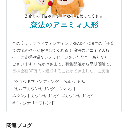
この度はクラウドファンディングREADY FORでの「子育
ての悩みや不安を消してくれる！ 魔法のアニミィ人形」
へ、ご支援や温かいメッセージをいただき、ありがとう
ございます！ おかげさまで、募集開始から早期段階で、
目標金額30万円を達成することができました。ご支援く
ださいました皆様には、それぞれのアニミィをお届けで
#
クラウドファンディング
#
ぬいぐるみ
きるよう、準備いたしております。 現在は、ネクスト目
#
セルフカウンセリング
#
パペット
標の50万円を目指して引き続き募集継続いたしておりま
#
パペットカウンセリング
#
カウンセリング
すが、その期間も残すところあと3日。9/24(日) 午後11
#
イマジナリーフレンド
時で終了予定です。 募集期間(9/24)いっぱいまで、まだ
まだご支援を募らせていただいております！ 詳しくはこ
ちらのページ…
関連ブログ