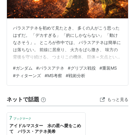
パラスアテネを初めて見たとき、 多くの人がこう思った
はずだ。 「デカすぎる」 「的にしかならない」 「動け
なさそう」。 ところが作中では、 パラスアテネは簡単に
は落ちない。 前線に居座り、 火力をばら撒き、 味方の
背後を守り続ける。 つまりこの機体、 巨体＝欠点という
常識を 最初から無視して設計されている。 ではなぜ、
#
ガンダム
#
パラスアテネ
#
グリプス戦役
#
重装MS
あのサイズが戦場で 最適解になり得たのか。 本記事で
#
ティターンズ
#
MS考察
#
戦術分析
は、 「設計思想、武装、戦術、運用」 の4点から、 パラ
スアテネの 巨体が合理的だった理由を 徹底的に解き明か
す。 ◆第1章：パラスアテネとは何者か？「デカいだ
ネットで話題
もっと見る
け」で終わらないMS パラスアテネは、 グリプス戦役後
期に 投入さ…
7
ブックマーク
アイドルマスター 水の星へ愛をこめ
て パラス・アテネ美希