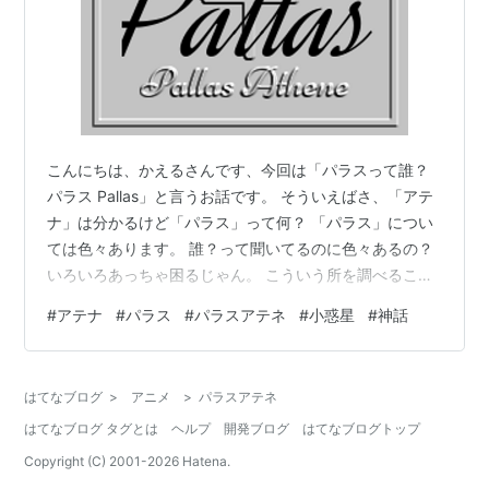
こんにちは、かえるさんです、今回は「パラスって誰？
パラス Pallas」と言うお話です。 そういえばさ、「アテ
ナ」は分かるけど「パラス」って何？ 「パラス」につい
ては色々あります。 誰？って聞いてるのに色々あるの？
いろいろあっちゃ困るじゃん。 こういう所を調べること
でいろいろ分かります、象徴は時間や場所を問わずにす
#
アテナ
#
パラス
#
パラスアテネ
#
小惑星
#
神話
べての人に共通する概念です、ですから、たくさんのま
ったく違う結果のストーリーから本質を探っていく作業
が必要です。 例えば「キロン」の「癒し」と一言で言っ
はてなブログ
>
アニメ
>
パラスアテネ
ても「挑戦して挫折してもそれを癒してくれて、また立
はてなブログ タグとは
ヘルプ
開発ブログ
はてなブログトップ
ち上がれる」というような意味合いがあります。 なるほ
ど、まったく重ならないわけじ…
Copyright (C) 2001-
2026
Hatena.