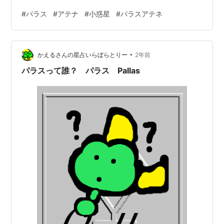
す。 どうやって考えるの？ 神話における「アテナ」の象
#
パラス
#
アテナ
#
小惑星
#
パラスアテネ
徴性は多岐に渡ります。そして「小惑星」のイメージは
あくまでも近い天体の「月」～「火星」と「木星」の間
を埋めるイメージがあります。 だから、すごく複合的だ
•
よね。 その意味で「小惑星パラス」の能力の内容をしっ
かえるさんの星占いらぼらとりー
2年前
かりイメージすることでそのホロスコープ全体のイメー
パラスって誰？ パラス Pallas
ジづくりにも役立つでしょう。 で…