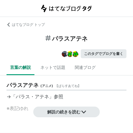
はてなブログ トップ
パラスアテネ
このタグでブログを書く
言葉の解説
ネットで話題
関連ブログ
パラスアテネ
(
アニメ
)
【
ぱらすあてね
】
→「
パラス・アテネ
」参照
※表記ゆれ
解説の続きを読む